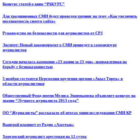
Конкурс статей о кино “РАКУРС”
Для традиционных СМИ будет проведен тренинг на тему «Как увеличить
посещаемость своего сайта»
Руководство по безопасности для журналистов от CPJ
Эксперт: Новый законопроект о СМИ приведет к самоцензуре
журналистов
Сегодня началась кампания «23 акции за 23 дня», направленная на
борьбу с безнаказанностью
5 ноября состоится Церемония вручения премии «Акыл Тирек» в
области журналистики
Общественный Фонд имени Мелиса Эшимканова объявляет конкурс на
звание “Лучшего журналиста 2013 года”
ОО “Журналисты” рассказало об итогах мини исследования СМИ КР
Выиграй планшет от Радио «Азаттык»
Хорезмский журналист арестован на 12 суток