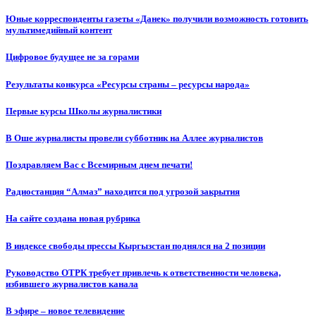
Юные корреспонденты газеты «Данек» получили возможность готовить
мультимедийный контент
Цифровое будущее не за горами
Результаты конкурса «Ресурсы страны – ресурсы народа»
Первые курсы Школы журналистики
В Оше журналисты провели субботник на Аллее журналистов
Поздравляем Вас с Всемирным днем печати!
Радиостанция “Алмаз” находится под угрозой закрытия
На сайте создана новая рубрика
В индексе свободы прессы Кыргызстан поднялся на 2 позиции
Руководство ОТРК требует привлечь к ответственности человека,
избившего журналистов канала
В эфире – новое телевидение