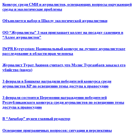
Конкурс среди СМИ и журналистов, освещающих вопросы окружающей
среды и экологические проблемы
Объявляется набор в Школу экологической журналистики
ОО “Журналисты” 3 мая приглашает коллег на посадку саженцев в
“Аллее журналистов”
IWPR Kyrgyzstan: Национальный конкурс на лучшее журналистское
расследование в области прав человека
Журналист Турат Акимов считает, что Мэлис Турганбаев заказал его
убийство (видео)
3 февраля в Бишкеке наградили победителей конкурса среди
журналистов КР по освещению темы доступа к правосудию
3 февраля состоится Церемония награждения победителей
Республиканского конкурса среди журналистов по освещению темы
доступа к правосудию
В “Акчабар” нужен главный редактор
Освещение приграничных вопросов: ситуация и перспективы