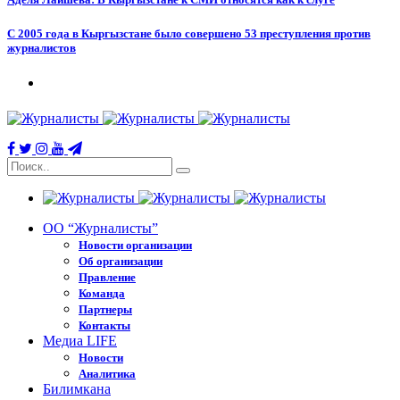
С 2005 года в Кыргызстане было совершено 53 преступления против
журналистов
ОО “Журналисты”
Новости организации
Об организации
Правление
Команда
Партнеры
Контакты
Медиа LIFE
Новости
Аналитика
Билимкана