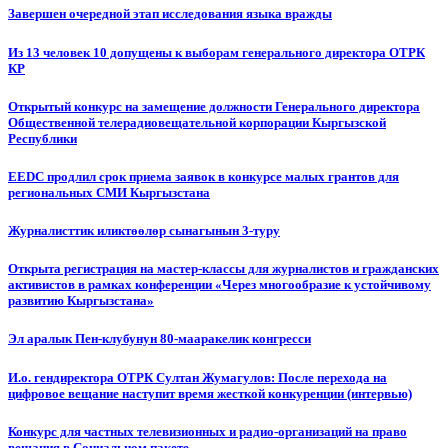
Завершен очередной этап исследования языка вражды
Из 13 человек 10 допущены к выборам генерального директора ОТРК
КР
Открытый конкурс на замещение должности Генерального директора
Общественной телерадиовещательной корпорации Кыргызской
Республики
EEDC продлил срок приема заявок в конкурсе малых грантов для
региональных СМИ Кыргызстана
Журналисттик иликтөөлөр сынагынын 3-туру
Открыта регистрация на мастер-классы для журналистов и гражданских
активистов в рамках конференции «Через многообразие к устойчивому
развитию Кыргызстана»
Эл аралык Пен-клубунун 80-мааракелик конгресси
И.о. гендиректора ОТРК Султан Жумагулов: После перехода на
цифровое вещание наступит время жесткой конкуренции (интервью)
Конкурс для частных телевизионных и радио-организаций на право
вещания в Социальном пакете