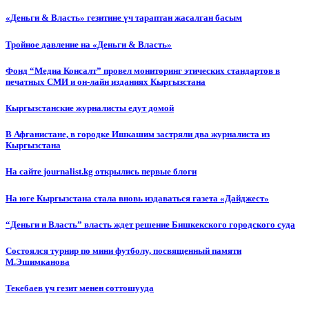
«Деньги & Власть» гезитине үч тараптан жасалган басым
Тройное давление на «Деньги & Власть»
Фонд “Медиа Консалт” провел мониторинг этических стандартов в
печатных СМИ и он-лайн изданиях Кыргызстана
Кыргызстанские журналисты едут домой
В Афганистане, в городке Ишкашим застряли два журналиста из
Кыргызстана
На сайте journalist.kg открылись первые блоги
На юге Кыргызстана стала вновь издаваться газета «Дайджест»
“Деньги и Власть” власть ждет решение Бишкекского городского суда
Состоялся турнир по мини футболу, посвященный памяти
М.Эшимканова
Текебаев үч гезит менен соттошууда