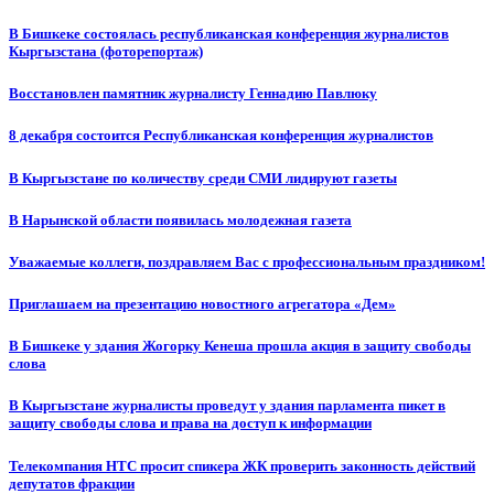
В Бишкеке состоялась республиканская конференция журналистов
Кыргызстана (фоторепортаж)
Восстановлен памятник журналисту Геннадию Павлюку
8 декабря состоится Республиканская конференция журналистов
В Кыргызстане по количеству среди СМИ лидируют газеты
В Нарынской области появилась молодежная газета
Уважаемые коллеги, поздравляем Вас с профессиональным праздником!
Приглашаем на презентацию новостного агрегатора «Дем»
В Бишкеке у здания Жогорку Кенеша прошла акция в защиту свободы
слова
В Кыргызстане журналисты проведут у здания парламента пикет в
защиту свободы слова и права на доступ к информации
Телекомпания НТС просит спикера ЖК проверить законность действий
депутатов фракции