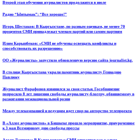
Второй этап обучения журналистов продолжится в июле
Радио “Ынтымак”: “Все хорошо!”
Игорь Шестаков: В Кыргызстане, по разным оценкам, не менее 70
процентов СМИ принадлежат членам партий или самим партиям
Илим Карыпбеков: «СМИ не обучены освещать конфликты и
способствовать их разрешению»
ОО «Журналисты» запустило обновленную версию сайта journalist.kg.
В столице Кыргызстана украли памятник журналисту Геннадию
Павлюку
Журналист Фарафонов извинился за свои статьи. Гособвинение
попросило 8 лет лишения свободы журналисту-блогеру, обвиняемому в
разжигании межнациональной розни
Между телекомпанией и ведущим идет спор на авторство телепроекта
В «Аллее журналистов» в Бишкеке прошло мероприятие, приуроченное
к 3 мая Всемирному дню свободы прессы
Аделя Лаишева: В Кыргызстане к СМИ относятся как к слуге