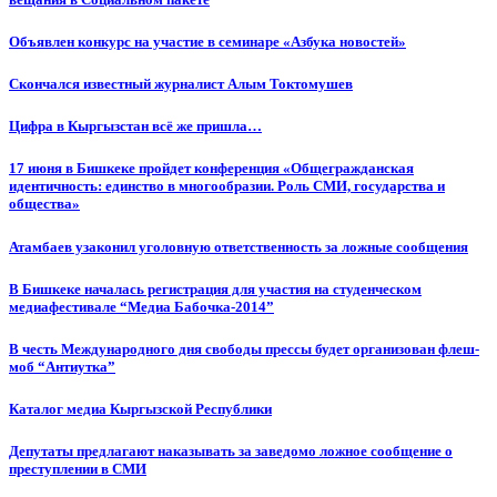
Объявлен конкурс на участие в семинаре «Азбука новостей»
Cкончался известный журналист Алым Токтомушев
Цифра в Кыргызстан всё же пришла…
17 июня в Бишкеке пройдет конференция «Общегражданская
идентичность: единство в многообразии. Роль СМИ, государства и
общества»
Атамбаев узаконил уголовную ответственность за ложные сообщения
В Бишкеке началась регистрация для участия на студенческом
медиафестивале “Медиа Бабочка-2014”
В честь Международного дня свободы прессы будет организован флеш-
моб “Антиутка”
Каталог медиа Кыргызской Республики
Депутаты предлагают наказывать за заведомо ложное сообщение о
преступлении в СМИ