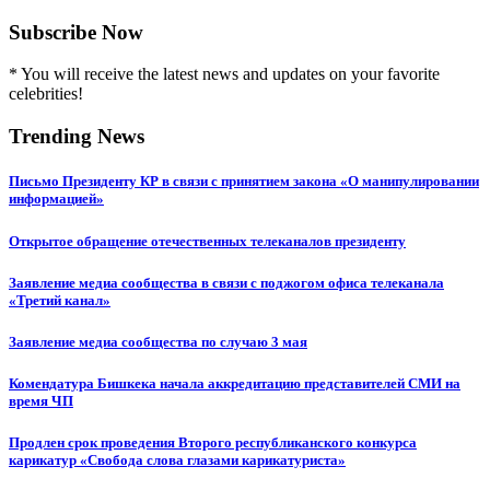
Subscribe Now
* You will receive the latest news and updates on your favorite
celebrities!
Trending News
Письмо Президенту КР в связи с принятием закона «О манипулировании
информацией»
Открытое обращение отечественных телеканалов президенту
Заявление медиа сообщества в связи с поджогом офиса телеканала
«Третий канал»
Заявление медиа сообщества по случаю 3 мая
Комендатура Бишкека начала аккредитацию представителей СМИ на
время ЧП
Продлен срок проведения Второго республиканского конкурса
карикатур «Свобода слова глазами карикатуриста»