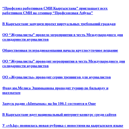
“Профсоюз работников СМИ Кыргызстана” приглашает всех
работников СМИ на семинар “Профсоюзная Азбука”
В Кыргызстане запущен проект виртуальных требований граждан
ОО “Журналисты” провело мероприятия в честь Международного дня
солидарности журналистов
Общественная телерадиокомпания начала круглосуточное вещание
ОО “Журналисты” проводит мероприятия в честь Международного дня
солидарности журналистов
ОО «Журналисты» проводит серию тренингов для журналистов
Фонд им.Мелиса Эшимканова проводит турнир по бильярду и
шахматам
Запуск радио «Ынтымак» на fm 106.1 состоится в Оше
В Кыргызстане идет национальный интернет-конкурс среди сайтов
У «vb.kg» появилась новая рубрика с новостями на кыргызском языке