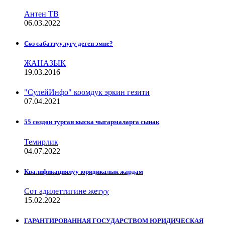
Антен ТВ
06.03.2022
Сѳз сабаттуулугу деген эмне?
ЖАНАЗЫК
19.03.2016
"СулейИнфо" коомдук эркин гезити
07.04.2021
55 сөздөн турган кыска чыгармаларга сынак
Темирлик
04.07.2022
Квалификациялуу юридикалык жардам
Сот адилеттигине жетүү
15.02.2022
ГАРАНТИРОВАННАЯ ГОСУДАРСТВОМ ЮРИДИЧЕСКАЯ