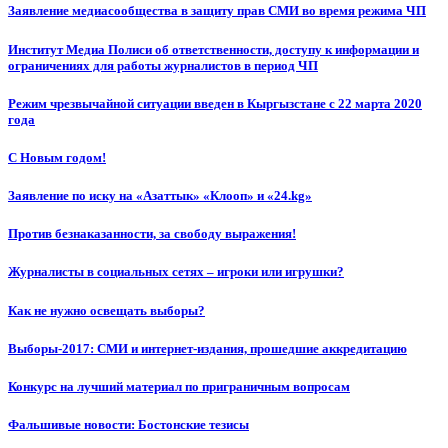
Заявление медиасообщества в защиту прав СМИ во время режима ЧП
Институт Медиа Полиси об ответственности, доступу к информации и
ограничениях для работы журналистов в период ЧП
Режим чрезвычайной ситуации введен в Кыргызстане с 22 марта 2020
года
С Новым годом!
Заявление по иску на «Азаттык» «Клооп» и «24.kg»
Против безнаказанности, за свободу выражения!
Журналисты в социальных сетях – игроки или игрушки?
Как не нужно освещать выборы?
Выборы-2017: СМИ и интернет-издания, прошедшие аккредитацию
Конкурс на лучший материал по приграничным вопросам
Фальшивые новости: Бостонские тезисы