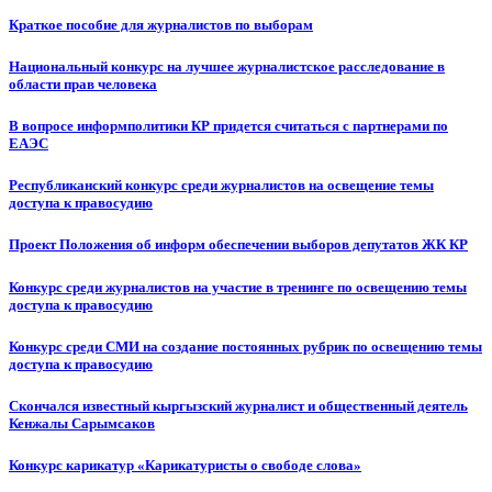
Краткое пособие для журналистов по выборам
Национальный конкурс на лучшее журналистское расследование в
области прав человека
В вопросе информполитики КР придется считаться с партнерами по
ЕАЭС
Республиканский конкурс среди журналистов на освещение темы
доступа к правосудию
Проект Положения об информ обеспечении выборов депутатов ЖК КР
Конкурс среди журналистов на участие в тренинге по освещению темы
доступа к правосудию
Конкурс среди СМИ на создание постоянных рубрик по освещению темы
доступа к правосудию
Скончался известный кыргызский журналист и общественный деятель
Кенжалы Сарымсаков
Конкурс карикатур «Карикатуристы о свободе слова»