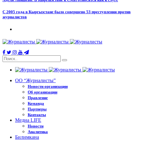
С 2005 года в Кыргызстане было совершено 53 преступления против
журналистов
ОО “Журналисты”
Новости организации
Об организации
Правление
Команда
Партнеры
Контакты
Медиа LIFE
Новости
Аналитика
Билимкана