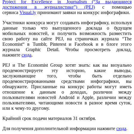
Project for Excellence in Journalism (“За выдающиеся
достижения в журналистике”) (PEJ)
с помощью
сервиса
Visual.ly
принимают заявки на конкурс инфографики.
Участники конкурса могут создавать инфографику, используя
данные только что выпущенного доклада о будущем
мобильных новостей, и получить возможность разместить
свою работу на сайте PEJ, на страничках журнала “The
Economist“ в Tumblr, Pinterest и Facebook и в блоге этого
журнала Graphic Detail. Чтобы просмотреть доклад,
нажмите
сюда
.
PEJ и The Economist Group хотят знать: как вы визуально
продемонстрируете эту историю, какие выводы,
заслуживающие того, чтобы быть отдельно
продемонстрированными средствами инфографики, вы
обнаружите. Присланные на конкурс работы могут иметь
отношение к данным о доходах, различии между
пользователями новостей Android и Apple, различии между
пользователями, читающими новости в разное время суток,
или к чему-то другому.
Крайний срок подачи материалов 31 октября.
Для получения дополнительной информации нажмите
сюда
.