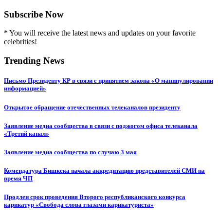
Subscribe Now
* You will receive the latest news and updates on your favorite
celebrities!
Trending News
Письмо Президенту КР в связи с принятием закона «О манипулировании
информацией»
Открытое обращение отечественных телеканалов президенту
Заявление медиа сообщества в связи с поджогом офиса телеканала
«Третий канал»
Заявление медиа сообщества по случаю 3 мая
Комендатура Бишкека начала аккредитацию представителей СМИ на
время ЧП
Продлен срок проведения Второго республиканского конкурса
карикатур «Свобода слова глазами карикатуриста»