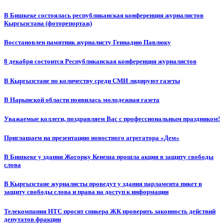
В Бишкеке состоялась республиканская конференция журналистов
Кыргызстана (фоторепортаж)
Восстановлен памятник журналисту Геннадию Павлюку
8 декабря состоится Республиканская конференция журналистов
В Кыргызстане по количеству среди СМИ лидируют газеты
В Нарынской области появилась молодежная газета
Уважаемые коллеги, поздравляем Вас с профессиональным праздником!
Приглашаем на презентацию новостного агрегатора «Дем»
В Бишкеке у здания Жогорку Кенеша прошла акция в защиту свободы
слова
В Кыргызстане журналисты проведут у здания парламента пикет в
защиту свободы слова и права на доступ к информации
Телекомпания НТС просит спикера ЖК проверить законность действий
депутатов фракции