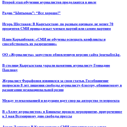
Второй этап обучения журналистов продолжится в июле
Радио “Ынтымак”: “Все хорошо!”
Игорь Шестаков: В Кыргызстане, по разным оценкам, не менее 70
процентов СМИ принадлежат членам партий или самим партиям
Илим Карыпбеков: «СМИ не обучены освещать конфликты и
способствовать их разрешению»
ОО «Журналисты» запустило обновленную версию сайта journalist.kg.
В столице Кыргызстана украли памятник журналисту Геннадию
Павлюку
Журналист Фарафонов извинился за свои статьи. Гособвинение
попросило 8 лет лишения свободы журналисту-блогеру, обвиняемому в
разжигании межнациональной розни
Между телекомпанией и ведущим идет спор на авторство телепроекта
В «Аллее журналистов» в Бишкеке прошло мероприятие, приуроченное
к 3 мая Всемирному дню свободы прессы
Аделя Лаишева: В Кыргызстане к СМИ относятся как к слуге