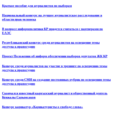
Краткое пособие для журналистов по выборам
Национальный конкурс на лучшее журналистское расследование в
области прав человека
В вопросе информполитики КР придется считаться с партнерами по
ЕАЭС
Республиканский конкурс среди журналистов на освещение темы
доступа к правосудию
Проект Положения об информ обеспечении выборов депутатов ЖК КР
Конкурс среди журналистов на участие в тренинге по освещению темы
доступа к правосудию
Конкурс среди СМИ на создание постоянных рубрик по освещению темы
доступа к правосудию
Скончался известный кыргызский журналист и общественный деятель
Кенжалы Сарымсаков
Конкурс карикатур «Карикатуристы о свободе слова»