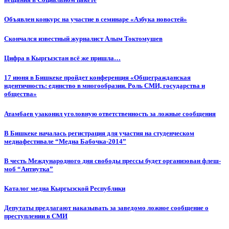
Объявлен конкурс на участие в семинаре «Азбука новостей»
Cкончался известный журналист Алым Токтомушев
Цифра в Кыргызстан всё же пришла…
17 июня в Бишкеке пройдет конференция «Общегражданская
идентичность: единство в многообразии. Роль СМИ, государства и
общества»
Атамбаев узаконил уголовную ответственность за ложные сообщения
В Бишкеке началась регистрация для участия на студенческом
медиафестивале “Медиа Бабочка-2014”
В честь Международного дня свободы прессы будет организован флеш-
моб “Антиутка”
Каталог медиа Кыргызской Республики
Депутаты предлагают наказывать за заведомо ложное сообщение о
преступлении в СМИ