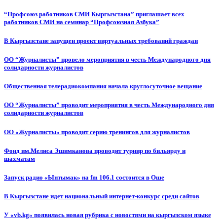
“Профсоюз работников СМИ Кыргызстана” приглашает всех
работников СМИ на семинар “Профсоюзная Азбука”
В Кыргызстане запущен проект виртуальных требований граждан
ОО “Журналисты” провело мероприятия в честь Международного дня
солидарности журналистов
Общественная телерадиокомпания начала круглосуточное вещание
ОО “Журналисты” проводит мероприятия в честь Международного дня
солидарности журналистов
ОО «Журналисты» проводит серию тренингов для журналистов
Фонд им.Мелиса Эшимканова проводит турнир по бильярду и
шахматам
Запуск радио «Ынтымак» на fm 106.1 состоится в Оше
В Кыргызстане идет национальный интернет-конкурс среди сайтов
У «vb.kg» появилась новая рубрика с новостями на кыргызском языке