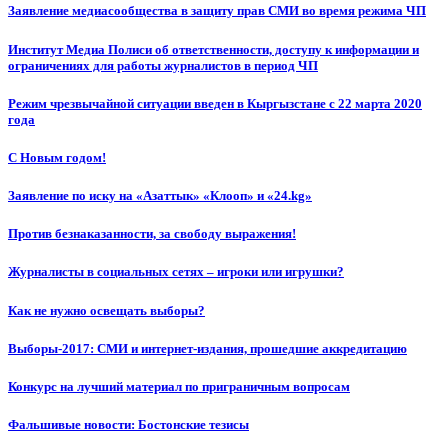
Заявление медиасообщества в защиту прав СМИ во время режима ЧП
Институт Медиа Полиси об ответственности, доступу к информации и
ограничениях для работы журналистов в период ЧП
Режим чрезвычайной ситуации введен в Кыргызстане с 22 марта 2020
года
С Новым годом!
Заявление по иску на «Азаттык» «Клооп» и «24.kg»
Против безнаказанности, за свободу выражения!
Журналисты в социальных сетях – игроки или игрушки?
Как не нужно освещать выборы?
Выборы-2017: СМИ и интернет-издания, прошедшие аккредитацию
Конкурс на лучший материал по приграничным вопросам
Фальшивые новости: Бостонские тезисы