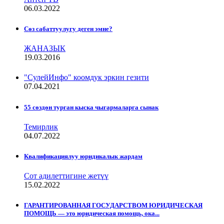
06.03.2022
Сѳз сабаттуулугу деген эмне?
ЖАНАЗЫК
19.03.2016
"СулейИнфо" коомдук эркин гезити
07.04.2021
55 сөздөн турган кыска чыгармаларга сынак
Темирлик
04.07.2022
Квалификациялуу юридикалык жардам
Сот адилеттигине жетүү
15.02.2022
ГАРАНТИРОВАННАЯ ГОСУДАРСТВОМ ЮРИДИЧЕСКАЯ
ПОМОЩЬ — это юридическая помощь, ока...