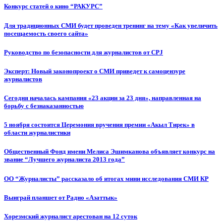
Конкурс статей о кино “РАКУРС”
Для традиционных СМИ будет проведен тренинг на тему «Как увеличить
посещаемость своего сайта»
Руководство по безопасности для журналистов от CPJ
Эксперт: Новый законопроект о СМИ приведет к самоцензуре
журналистов
Сегодня началась кампания «23 акции за 23 дня», направленная на
борьбу с безнаказанностью
5 ноября состоится Церемония вручения премии «Акыл Тирек» в
области журналистики
Общественный Фонд имени Мелиса Эшимканова объявляет конкурс на
звание “Лучшего журналиста 2013 года”
ОО “Журналисты” рассказало об итогах мини исследования СМИ КР
Выиграй планшет от Радио «Азаттык»
Хорезмский журналист арестован на 12 суток