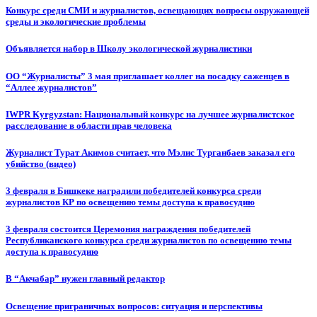
Конкурс среди СМИ и журналистов, освещающих вопросы окружающей
среды и экологические проблемы
Объявляется набор в Школу экологической журналистики
ОО “Журналисты” 3 мая приглашает коллег на посадку саженцев в
“Аллее журналистов”
IWPR Kyrgyzstan: Национальный конкурс на лучшее журналистское
расследование в области прав человека
Журналист Турат Акимов считает, что Мэлис Турганбаев заказал его
убийство (видео)
3 февраля в Бишкеке наградили победителей конкурса среди
журналистов КР по освещению темы доступа к правосудию
3 февраля состоится Церемония награждения победителей
Республиканского конкурса среди журналистов по освещению темы
доступа к правосудию
В “Акчабар” нужен главный редактор
Освещение приграничных вопросов: ситуация и перспективы