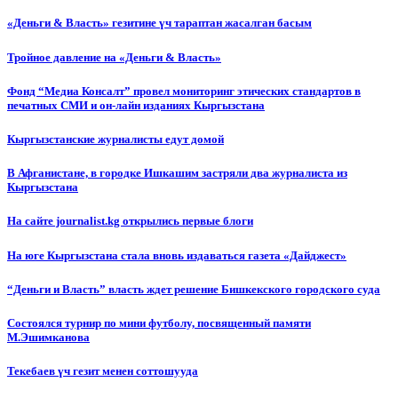
«Деньги & Власть» гезитине үч тараптан жасалган басым
Тройное давление на «Деньги & Власть»
Фонд “Медиа Консалт” провел мониторинг этических стандартов в
печатных СМИ и он-лайн изданиях Кыргызстана
Кыргызстанские журналисты едут домой
В Афганистане, в городке Ишкашим застряли два журналиста из
Кыргызстана
На сайте journalist.kg открылись первые блоги
На юге Кыргызстана стала вновь издаваться газета «Дайджест»
“Деньги и Власть” власть ждет решение Бишкекского городского суда
Состоялся турнир по мини футболу, посвященный памяти
М.Эшимканова
Текебаев үч гезит менен соттошууда