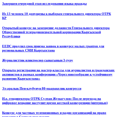
Завершен очередной этап исследования языка вражды
Из 13 человек 10 допущены к выборам генерального директора ОТРК
КР
Открытый конкурс на замещение должности Генерального директора
Общественной телерадиовещательной корпорации Кыргызской
Республики
EEDC продлил срок приема заявок в конкурсе малых грантов для
региональных СМИ Кыргызстана
Журналисттик иликтөөлөр сынагынын 3-туру
Открыта регистрация на мастер-классы для журналистов и гражданских
активистов в рамках конференции «Через многообразие к устойчивому
развитию Кыргызстана»
Эл аралык Пен-клубунун 80-мааракелик конгресси
И.о. гендиректора ОТРК Султан Жумагулов: После перехода на
цифровое вещание наступит время жесткой конкуренции (интервью)
Конкурс для частных телевизионных и радио-организаций на право
вещания в Социальном пакете