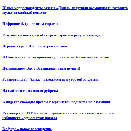
Юные корреспонденты газеты «Данек» получили возможность готовить
мультимедийный контент
Цифровое будущее не за горами
Результаты конкурса «Ресурсы страны – ресурсы народа»
Первые курсы Школы журналистики
В Оше журналисты провели субботник на Аллее журналистов
Поздравляем Вас с Всемирным днем печати!
Радиостанция “Алмаз” находится под угрозой закрытия
На сайте создана новая рубрика
В индексе свободы прессы Кыргызстан поднялся на 2 позиции
Руководство ОТРК требует привлечь к ответственности человека,
избившего журналистов канала
В эфире – новое телевидение