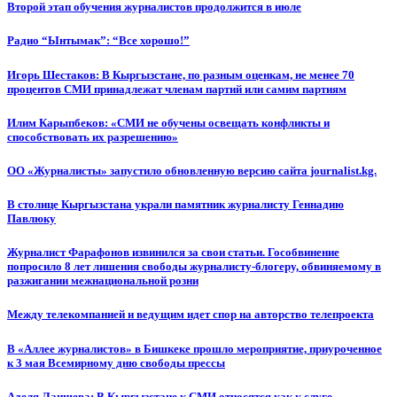
Второй этап обучения журналистов продолжится в июле
Радио “Ынтымак”: “Все хорошо!”
Игорь Шестаков: В Кыргызстане, по разным оценкам, не менее 70
процентов СМИ принадлежат членам партий или самим партиям
Илим Карыпбеков: «СМИ не обучены освещать конфликты и
способствовать их разрешению»
ОО «Журналисты» запустило обновленную версию сайта journalist.kg.
В столице Кыргызстана украли памятник журналисту Геннадию
Павлюку
Журналист Фарафонов извинился за свои статьи. Гособвинение
попросило 8 лет лишения свободы журналисту-блогеру, обвиняемому в
разжигании межнациональной розни
Между телекомпанией и ведущим идет спор на авторство телепроекта
В «Аллее журналистов» в Бишкеке прошло мероприятие, приуроченное
к 3 мая Всемирному дню свободы прессы
Аделя Лаишева: В Кыргызстане к СМИ относятся как к слуге