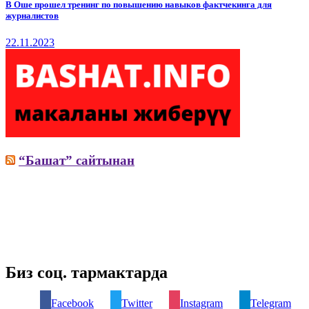
В Оше прошел тренинг по повышению навыков фактчекинга для
журналистов
22.11.2023
“Башат” сайтынан
Биз соц. тармактарда
Facebook
Twitter
Instagram
Telegram