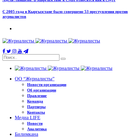
С 2005 года в Кыргызстане было совершено 53 преступления против
журналистов
ОО “Журналисты”
Новости организации
Об организации
Правление
Команда
Партнеры
Контакты
Медиа LIFE
Новости
Аналитика
Билимкана