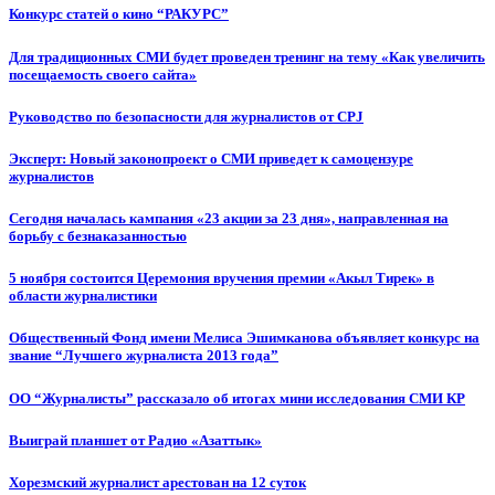
Конкурс статей о кино “РАКУРС”
Для традиционных СМИ будет проведен тренинг на тему «Как увеличить
посещаемость своего сайта»
Руководство по безопасности для журналистов от CPJ
Эксперт: Новый законопроект о СМИ приведет к самоцензуре
журналистов
Сегодня началась кампания «23 акции за 23 дня», направленная на
борьбу с безнаказанностью
5 ноября состоится Церемония вручения премии «Акыл Тирек» в
области журналистики
Общественный Фонд имени Мелиса Эшимканова объявляет конкурс на
звание “Лучшего журналиста 2013 года”
ОО “Журналисты” рассказало об итогах мини исследования СМИ КР
Выиграй планшет от Радио «Азаттык»
Хорезмский журналист арестован на 12 суток