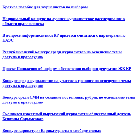
Краткое пособие для журналистов по выборам
Национальный конкурс на лучшее журналистское расследование в
области прав человека
В вопросе информполитики КР придется считаться с партнерами по
ЕАЭС
Республиканский конкурс среди журналистов на освещение темы
доступа к правосудию
Проект Положения об информ обеспечении выборов депутатов ЖК КР
Конкурс среди журналистов на участие в тренинге по освещению темы
доступа к правосудию
Конкурс среди СМИ на создание постоянных рубрик по освещению темы
доступа к правосудию
Скончался известный кыргызский журналист и общественный деятель
Кенжалы Сарымсаков
Конкурс карикатур «Карикатуристы о свободе слова»