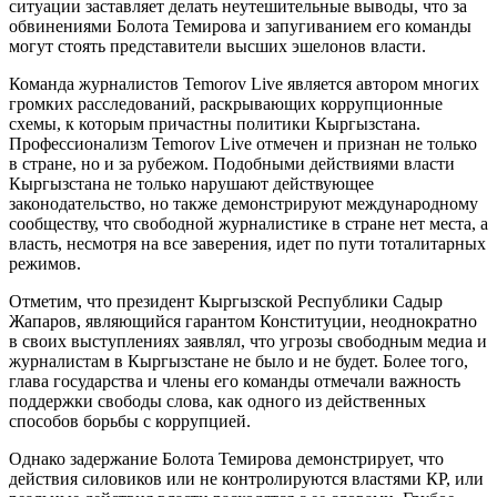
ситуации заставляет делать неутешительные выводы, что за
обвинениями Болота Темирова и запугиванием его команды
могут стоять представители высших эшелонов власти.
Команда журналистов Temorov Live является автором многих
громких расследований, раскрывающих коррупционные
схемы, к которым причастны политики Кыргызстана.
Профессионализм Temorov Live отмечен и признан не только
в стране, но и за рубежом. Подобными действиями власти
Кыргызстана не только нарушают действующее
законодательство, но также демонстрируют международному
сообществу, что свободной журналистике в стране нет места, а
власть, несмотря на все заверения, идет по пути тоталитарных
режимов.
Отметим, что президент Кыргызской Республики Садыр
Жапаров, являющийся гарантом Конституции, неоднократно
в своих выступлениях заявлял, что угрозы свободным медиа и
журналистам в Кыргызстане не было и не будет. Более того,
глава государства и члены его команды отмечали важность
поддержки свободы слова, как одного из действенных
способов борьбы с коррупцией.
Однако задержание Болота Темирова демонстрирует, что
действия силовиков или не контролируются властями КР, или