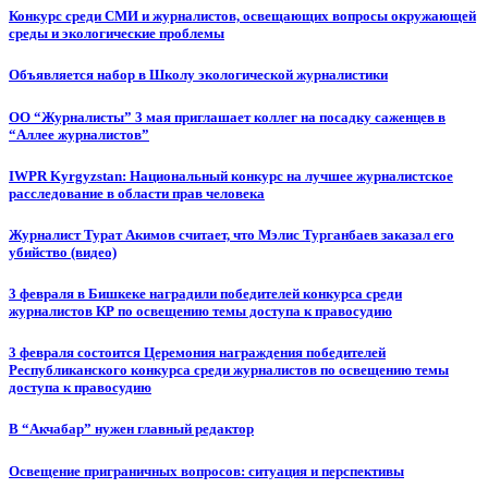
Конкурс среди СМИ и журналистов, освещающих вопросы окружающей
среды и экологические проблемы
Объявляется набор в Школу экологической журналистики
ОО “Журналисты” 3 мая приглашает коллег на посадку саженцев в
“Аллее журналистов”
IWPR Kyrgyzstan: Национальный конкурс на лучшее журналистское
расследование в области прав человека
Журналист Турат Акимов считает, что Мэлис Турганбаев заказал его
убийство (видео)
3 февраля в Бишкеке наградили победителей конкурса среди
журналистов КР по освещению темы доступа к правосудию
3 февраля состоится Церемония награждения победителей
Республиканского конкурса среди журналистов по освещению темы
доступа к правосудию
В “Акчабар” нужен главный редактор
Освещение приграничных вопросов: ситуация и перспективы