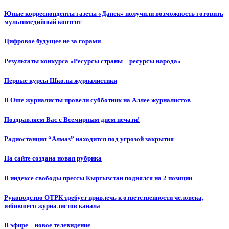
Юные корреспонденты газеты «Данек» получили возможность готовить
мультимедийный контент
Цифровое будущее не за горами
Результаты конкурса «Ресурсы страны – ресурсы народа»
Первые курсы Школы журналистики
В Оше журналисты провели субботник на Аллее журналистов
Поздравляем Вас с Всемирным днем печати!
Радиостанция “Алмаз” находится под угрозой закрытия
На сайте создана новая рубрика
В индексе свободы прессы Кыргызстан поднялся на 2 позиции
Руководство ОТРК требует привлечь к ответственности человека,
избившего журналистов канала
В эфире – новое телевидение