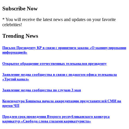
Subscribe Now
* You will receive the latest news and updates on your favorite
celebrities!
Trending News
Письмо Президенту КР в связи с принятием закона «О манипулировании
информацией»
Открытое обращение отечественных телеканалов президенту
Заявление медиа сообщества в связи с поджогом офиса телеканала
«Третий канал»
Заявление медиа сообщества по случаю 3 мая
Комендатура Бишкека начала аккредитацию представителей СМИ на
время ЧП
Продлен срок проведения Второго республиканского конкурса
карикатур «Свобода слова глазами карикатуриста»