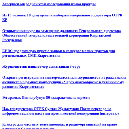
Завершен очередной этап исследования языка вражды
Из 13 человек 10 допущены к выборам генерального директора ОТРК
КР
Открытый конкурс на замещение должности Генерального директора
Общественной телерадиовещательной корпорации Кыргызской
Республики
EEDC продлил срок приема заявок в конкурсе малых грантов для
региональных СМИ Кыргызстана
Журналисттик иликтөөлөр сынагынын 3-туру
Открыта регистрация на мастер-классы для журналистов и гражданских
активистов в рамках конференции «Через многообразие к устойчивому
развитию Кыргызстана»
Эл аралык Пен-клубунун 80-мааракелик конгресси
И.о. гендиректора ОТРК Султан Жумагулов: После перехода на
цифровое вещание наступит время жесткой конкуренции (интервью)
Конкурс для частных телевизионных и радио-организаций на право
вещания в Социальном пакете