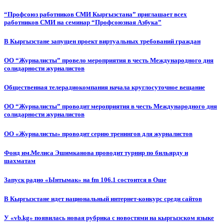
“Профсоюз работников СМИ Кыргызстана” приглашает всех
работников СМИ на семинар “Профсоюзная Азбука”
В Кыргызстане запущен проект виртуальных требований граждан
ОО “Журналисты” провело мероприятия в честь Международного дня
солидарности журналистов
Общественная телерадиокомпания начала круглосуточное вещание
ОО “Журналисты” проводит мероприятия в честь Международного дня
солидарности журналистов
ОО «Журналисты» проводит серию тренингов для журналистов
Фонд им.Мелиса Эшимканова проводит турнир по бильярду и
шахматам
Запуск радио «Ынтымак» на fm 106.1 состоится в Оше
В Кыргызстане идет национальный интернет-конкурс среди сайтов
У «vb.kg» появилась новая рубрика с новостями на кыргызском языке