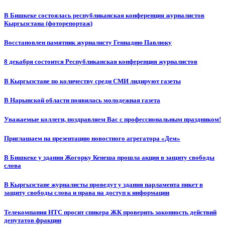
В Бишкеке состоялась республиканская конференция журналистов
Кыргызстана (фоторепортаж)
Восстановлен памятник журналисту Геннадию Павлюку
8 декабря состоится Республиканская конференция журналистов
В Кыргызстане по количеству среди СМИ лидируют газеты
В Нарынской области появилась молодежная газета
Уважаемые коллеги, поздравляем Вас с профессиональным праздником!
Приглашаем на презентацию новостного агрегатора «Дем»
В Бишкеке у здания Жогорку Кенеша прошла акция в защиту свободы
слова
В Кыргызстане журналисты проведут у здания парламента пикет в
защиту свободы слова и права на доступ к информации
Телекомпания НТС просит спикера ЖК проверить законность действий
депутатов фракции