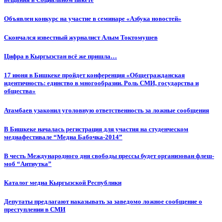
Объявлен конкурс на участие в семинаре «Азбука новостей»
Cкончался известный журналист Алым Токтомушев
Цифра в Кыргызстан всё же пришла…
17 июня в Бишкеке пройдет конференция «Общегражданская
идентичность: единство в многообразии. Роль СМИ, государства и
общества»
Атамбаев узаконил уголовную ответственность за ложные сообщения
В Бишкеке началась регистрация для участия на студенческом
медиафестивале “Медиа Бабочка-2014”
В честь Международного дня свободы прессы будет организован флеш-
моб “Антиутка”
Каталог медиа Кыргызской Республики
Депутаты предлагают наказывать за заведомо ложное сообщение о
преступлении в СМИ