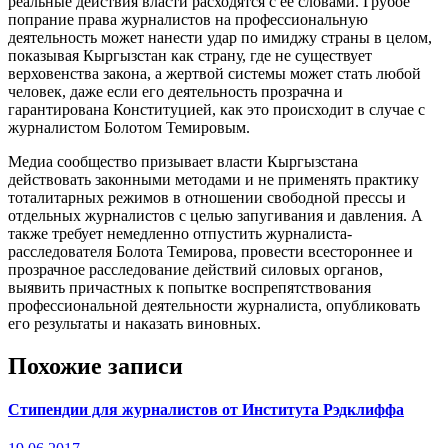
реальные действия власти расходятся с ее словами. Грубое
попрание права журналистов на профессиональную
деятельность может нанести удар по имиджу страны в целом,
показывая Кыргызстан как страну, где не существует
верховенства закона, а жертвой системы может стать любой
человек, даже если его деятельность прозрачна и
гарантирована Конституцией, как это происходит в случае с
журналистом Болотом Темировым.
Медиа сообщество призывает власти Кыргызстана
действовать законными методами и не применять практику
тоталитарных режимов в отношении свободной прессы и
отдельных журналистов с целью запугивания и давления. А
также требует немедленно отпустить журналиста-
расследователя Болота Темирова, провести всестороннее и
прозрачное расследование действий силовых органов,
выявить причастных к попытке воспрепятствования
профессиональной деятельности журналиста, опубликовать
его результаты и наказать виновных.
Похожие записи
Cтипендии для журналистов от Института Рэдклиффа