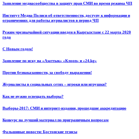
Заявление медиасообщества в защиту прав СМИ во время режима ЧП
Институт Медиа Полиси об ответственности, доступу к информации и
ограничениях для работы журналистов в период ЧП
Режим чрезвычайной ситуации введен в Кыргызстане с 22 марта 2020
года
С Новым годом!
Заявление по иску на «Азаттык» «Клооп» и «24.kg»
Против безнаказанности, за свободу выражения!
Журналисты в социальных сетях – игроки или игрушки?
Как не нужно освещать выборы?
Выборы-2017: СМИ и интернет-издания, прошедшие аккредитацию
Конкурс на лучший материал по приграничным вопросам
Фальшивые новости: Бостонские тезисы