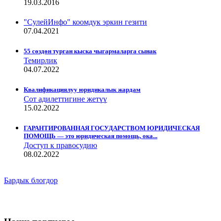
19.03.2016
"СулейИнфо" коомдук эркин гезити
07.04.2021
55 сөздөн турган кыска чыгармаларга сынак
Темирлик
04.07.2022
Квалификациялуу юридикалык жардам
Сот адилеттигине жетүү
15.02.2022
ГАРАНТИРОВАННАЯ ГОСУДАРСТВОМ ЮРИДИЧЕСКАЯ
ПОМОЩЬ — это юридическая помощь, ока...
Доступ к правосудию
08.02.2022
Бардык блогдор