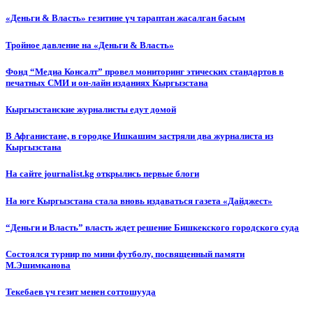
«Деньги & Власть» гезитине үч тараптан жасалган басым
Тройное давление на «Деньги & Власть»
Фонд “Медиа Консалт” провел мониторинг этических стандартов в
печатных СМИ и он-лайн изданиях Кыргызстана
Кыргызстанские журналисты едут домой
В Афганистане, в городке Ишкашим застряли два журналиста из
Кыргызстана
На сайте journalist.kg открылись первые блоги
На юге Кыргызстана стала вновь издаваться газета «Дайджест»
“Деньги и Власть” власть ждет решение Бишкекского городского суда
Состоялся турнир по мини футболу, посвященный памяти
М.Эшимканова
Текебаев үч гезит менен соттошууда