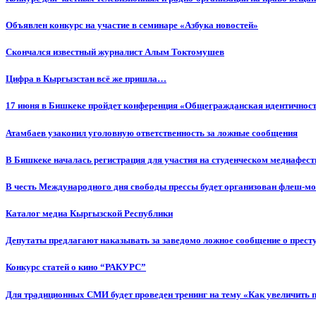
Объявлен конкурс на участие в семинаре «Азбука новостей»
Cкончался известный журналист Алым Токтомушев
Цифра в Кыргызстан всё же пришла…
17 июня в Бишкеке пройдет конференция «Общегражданская идентичность
Атамбаев узаконил уголовную ответственность за ложные сообщения
В Бишкеке началась регистрация для участия на студенческом медиафес
В честь Международного дня свободы прессы будет организован флеш-м
Каталог медиа Кыргызской Республики
Депутаты предлагают наказывать за заведомо ложное сообщение о прес
Конкурс статей о кино “РАКУРС”
Для традиционных СМИ будет проведен тренинг на тему «Как увеличить 