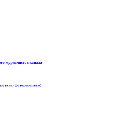
его журналистов канала
зстана (фоторепортаж)