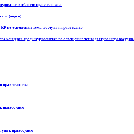
едование в области прав человека
ство (видео)
в КР по освещению темы доступа к правосудию
ого конкурса среди журналистов по освещению темы доступа к правосудию
и прав человека
 к правосудию
ступа к правосудию