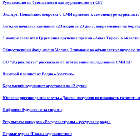
Руководство по безопасности для журналистов от CPJ
Эксперт: Новый законопроект о СМИ приведет к самоцензуре журналисто
Сегодня началась кампания «23 акции за 23 дня», направленная на борьб
5 ноября состоится Церемония вручения премии «Акыл Тирек» в области
Общественный Фонд имени Мелиса Эшимканова объявляет конкурс на зв
ОО “Журналисты” рассказало об итогах мини исследования СМИ КР
Выиграй планшет от Радио «Азаттык»
Хорезмский журналист арестован на 12 суток
Юные корреспонденты газеты «Данек» получили возможность готовить 
Цифровое будущее не за горами
Результаты конкурса «Ресурсы страны – ресурсы народа»
Первые курсы Школы журналистики