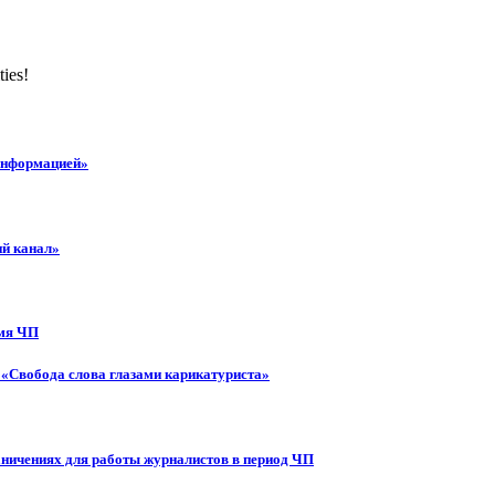
ties!
 информацией»
ий канал»
емя ЧП
 «Свобода слова глазами карикатуриста»
аничениях для работы журналистов в период ЧП