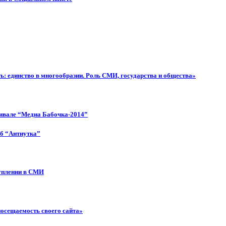
: единство в многообразии. Роль СМИ, государства и общества»
тивале “Медиа Бабочка-2014”
об “Антиутка”
туплении в СМИ
посещаемость своего сайта»