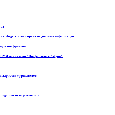
ова
 свободы слова и права на доступ к информации
епутатов фракции
 СМИ на семинар “Профсоюзная Азбука”
лидарности журналистов
олидарности журналистов