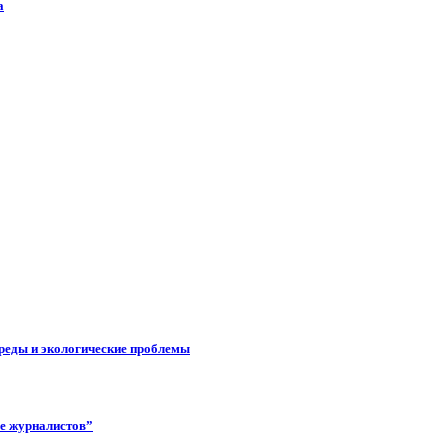
а
реды и экологические проблемы
ее журналистов”