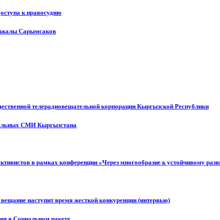
доступа к правосудию
енжалы Сарымсаков
щественной телерадиовещательной корпорации Кыргызской Республики
ональных СМИ Кыргызстана
активистов в рамках конференции «Через многообразие к устойчивому ра
 вещание наступит время жесткой конкуренции (интервью)
ния в Социальном пакете