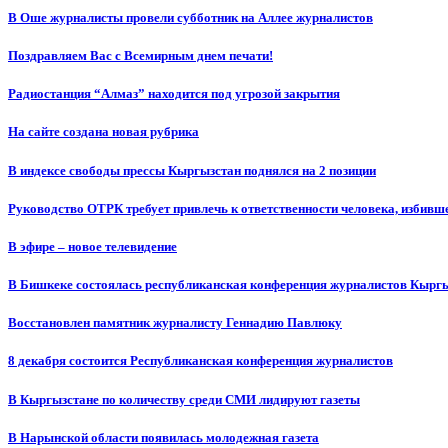
В Оше журналисты провели субботник на Аллее журналистов
Поздравляем Вас с Всемирным днем печати!
Радиостанция “Алмаз” находится под угрозой закрытия
На сайте создана новая рубрика
В индексе свободы прессы Кыргызстан поднялся на 2 позиции
Руководство ОТРК требует привлечь к ответственности человека, избивш
В эфире – новое телевидение
В Бишкеке состоялась республиканская конференция журналистов Кыргы
Восстановлен памятник журналисту Геннадию Павлюку
8 декабря состоится Республиканская конференция журналистов
В Кыргызстане по количеству среди СМИ лидируют газеты
В Нарынской области появилась молодежная газета