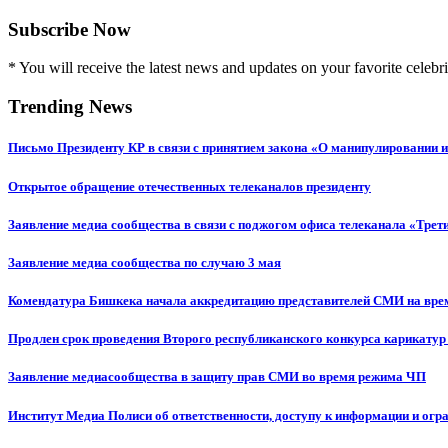
Subscribe Now
* You will receive the latest news and updates on your favorite celebri
Trending News
Письмо Президенту КР в связи с принятием закона «О манипулировании
Открытое обращение отечественных телеканалов президенту
Заявление медиа сообщества в связи с поджогом офиса телеканала «Трет
Заявление медиа сообщества по случаю 3 мая
Комендатура Бишкека начала аккредитацию представителей СМИ на вр
Продлен срок проведения Второго республиканского конкурса карикатур
Заявление медиасообщества в защиту прав СМИ во время режима ЧП
Институт Медиа Полиси об ответственности, доступу к информации и огр