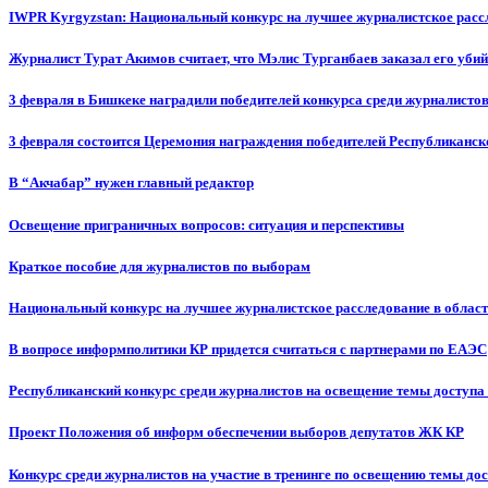
IWPR Kyrgyzstan: Национальный конкурс на лучшее журналистское рассл
Журналист Турат Акимов считает, что Мэлис Турганбаев заказал его убий
3 февраля в Бишкеке наградили победителей конкурса среди журналисто
3 февраля состоится Церемония награждения победителей Республиканск
В “Акчабар” нужен главный редактор
Освещение приграничных вопросов: ситуация и перспективы
Краткое пособие для журналистов по выборам
Национальный конкурс на лучшее журналистское расследование в област
В вопросе информполитики КР придется считаться с партнерами по ЕАЭС
Республиканский конкурс среди журналистов на освещение темы доступа
Проект Положения об информ обеспечении выборов депутатов ЖК КР
Конкурс среди журналистов на участие в тренинге по освещению темы до