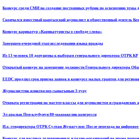
Конкурс среди СМИ на создание постоянных рубрик по освещению темы 
Скончался известный кыргызский журналист и общественный деятель К
Конкурс карикатур «Карикатуристы о свободе слова»
Завершен очередной этап исследования языка вражды
Из 13 человек 10 допущены к выборам генерального директора ОТРК КР
Открытый конкурс на замещение должности Генерального директора Об
EEDC продлил срок приема заявок в конкурсе малых грантов для реги
Журналисттик иликтөөлөр сынагынын 3-туру
Открыта регистрация на мастер-классы для журналистов и гражданских 
Эл аралык Пен-клубунун 80-мааракелик конгресси
И.о. гендиректора ОТРК Султан Жумагулов: После перехода на цифровое
Конкурс для частных телевизионных и радио-организаций на право веща