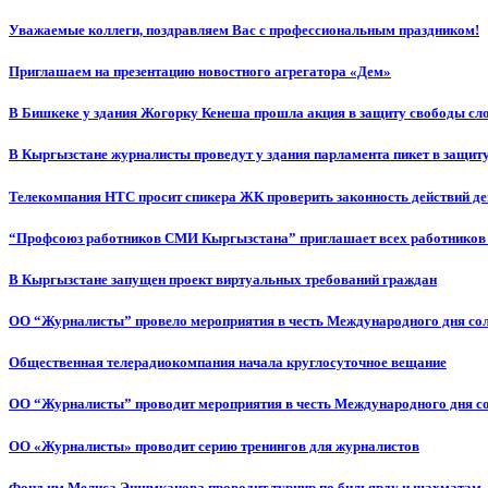
Уважаемые коллеги, поздравляем Вас с профессиональным праздником!
Приглашаем на презентацию новостного агрегатора «Дем»
В Бишкеке у здания Жогорку Кенеша прошла акция в защиту свободы сл
В Кыргызстане журналисты проведут у здания парламента пикет в защиту
Телекомпания НТС просит спикера ЖК проверить законность действий д
“Профсоюз работников СМИ Кыргызстана” приглашает всех работников
В Кыргызстане запущен проект виртуальных требований граждан
ОО “Журналисты” провело мероприятия в честь Международного дня со
Общественная телерадиокомпания начала круглосуточное вещание
ОО “Журналисты” проводит мероприятия в честь Международного дня с
ОО «Журналисты» проводит серию тренингов для журналистов
Фонд им.Мелиса Эшимканова проводит турнир по бильярду и шахматам