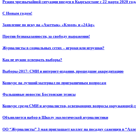
Режим чрезвычайной ситуации введен в Кыргызстане с 22 марта 2020 год
С Новым годом!
Заявление по иску на «Азаттык» «Клооп» и «24.kg»
Против безнаказанности, за свободу выражения!
Журналисты в социальных сетях – игроки или игрушки?
Как не нужно освещать выборы?
Выборы-2017: СМИ и интернет-издания, прошедшие аккредитацию
Конкурс на лучший материал по приграничным вопросам
Фальшивые новости: Бостонские тезисы
Конкурс среди СМИ и журналистов, освещающих вопросы окружающей с
Объявляется набор в Школу экологической журналистики
ОО “Журналисты” 3 мая приглашает коллег на посадку саженцев в “Алл