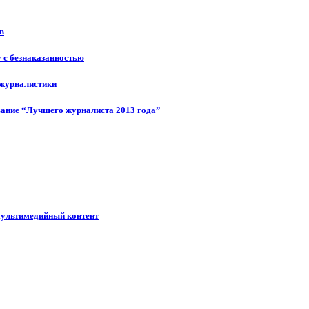
в
у с безнаказанностью
 журналистики
ание “Лучшего журналиста 2013 года”
мультимедийный контент