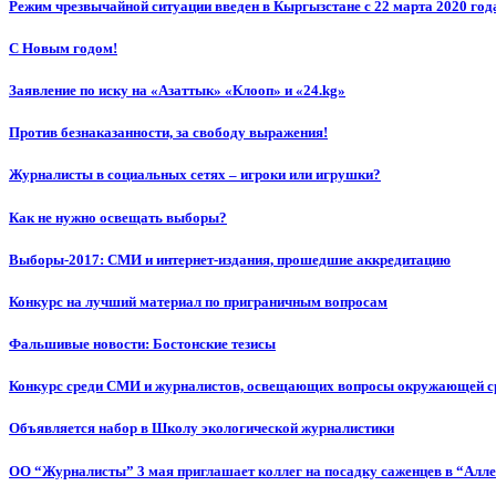
Режим чрезвычайной ситуации введен в Кыргызстане с 22 марта 2020 год
С Новым годом!
Заявление по иску на «Азаттык» «Клооп» и «24.kg»
Против безнаказанности, за свободу выражения!
Журналисты в социальных сетях – игроки или игрушки?
Как не нужно освещать выборы?
Выборы-2017: СМИ и интернет-издания, прошедшие аккредитацию
Конкурс на лучший материал по приграничным вопросам
Фальшивые новости: Бостонские тезисы
Конкурс среди СМИ и журналистов, освещающих вопросы окружающей с
Объявляется набор в Школу экологической журналистики
ОО “Журналисты” 3 мая приглашает коллег на посадку саженцев в “Алл