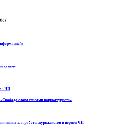
ties!
 информацией»
ий канал»
емя ЧП
 «Свобода слова глазами карикатуриста»
аничениях для работы журналистов в период ЧП