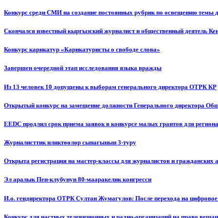
Конкурс среди СМИ на создание постоянных рубрик по освещению темы 
Скончался известный кыргызский журналист и общественный деятель К
Конкурс карикатур «Карикатуристы о свободе слова»
Завершен очередной этап исследования языка вражды
Из 13 человек 10 допущены к выборам генерального директора ОТРК КР
Открытый конкурс на замещение должности Генерального директора Об
EEDC продлил срок приема заявок в конкурсе малых грантов для реги
Журналисттик иликтөөлөр сынагынын 3-туру
Открыта регистрация на мастер-классы для журналистов и гражданских 
Эл аралык Пен-клубунун 80-мааракелик конгресси
И.о. гендиректора ОТРК Султан Жумагулов: После перехода на цифровое
Конкурс для частных телевизионных и радио-организаций на право веща