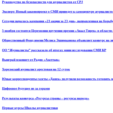
Руководство по безопасности для журналистов от CPJ
Эксперт: Новый законопроект о СМИ приведет к самоцензуре журналисто
Сегодня началась кампания «23 акции за 23 дня», направленная на борьб
5 ноября состоится Церемония вручения премии «Акыл Тирек» в области
Общественный Фонд имени Мелиса Эшимканова объявляет конкурс на зв
ОО “Журналисты” рассказало об итогах мини исследования СМИ КР
Выиграй планшет от Радио «Азаттык»
Хорезмский журналист арестован на 12 суток
Юные корреспонденты газеты «Данек» получили возможность готовить 
Цифровое будущее не за горами
Результаты конкурса «Ресурсы страны – ресурсы народа»
Первые курсы Школы журналистики