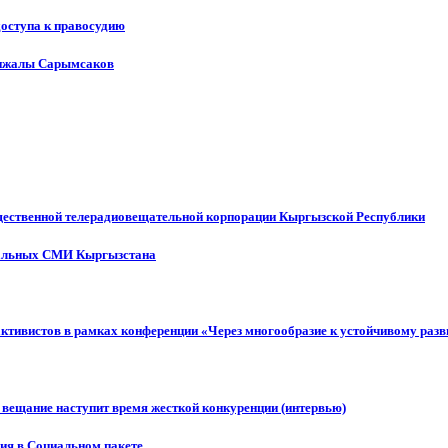
доступа к правосудию
енжалы Сарымсаков
щественной телерадиовещательной корпорации Кыргызской Республики
ональных СМИ Кыргызстана
активистов в рамках конференции «Через многообразие к устойчивому ра
 вещание наступит время жесткой конкуренции (интервью)
ния в Социальном пакете