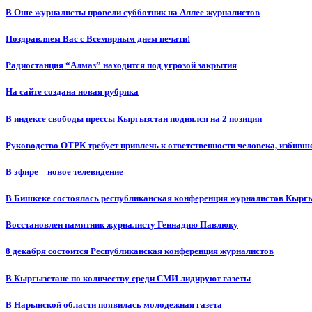
В Оше журналисты провели субботник на Аллее журналистов
Поздравляем Вас с Всемирным днем печати!
Радиостанция “Алмаз” находится под угрозой закрытия
На сайте создана новая рубрика
В индексе свободы прессы Кыргызстан поднялся на 2 позиции
Руководство ОТРК требует привлечь к ответственности человека, избивш
В эфире – новое телевидение
В Бишкеке состоялась республиканская конференция журналистов Кыргы
Восстановлен памятник журналисту Геннадию Павлюку
8 декабря состоится Республиканская конференция журналистов
В Кыргызстане по количеству среди СМИ лидируют газеты
В Нарынской области появилась молодежная газета