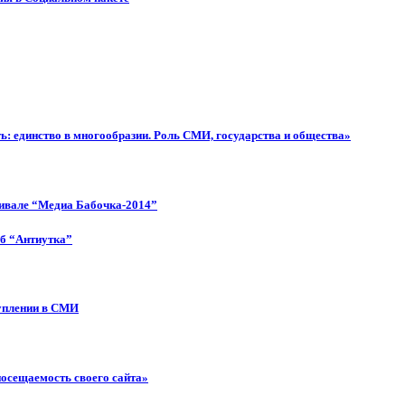
: единство в многообразии. Роль СМИ, государства и общества»
тивале “Медиа Бабочка-2014”
об “Антиутка”
туплении в СМИ
посещаемость своего сайта»