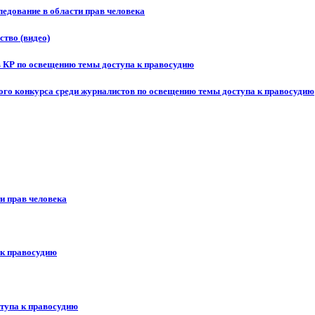
едование в области прав человека
ство (видео)
в КР по освещению темы доступа к правосудию
ого конкурса среди журналистов по освещению темы доступа к правосудию
и прав человека
 к правосудию
ступа к правосудию