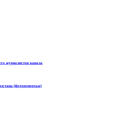
его журналистов канала
зстана (фоторепортаж)