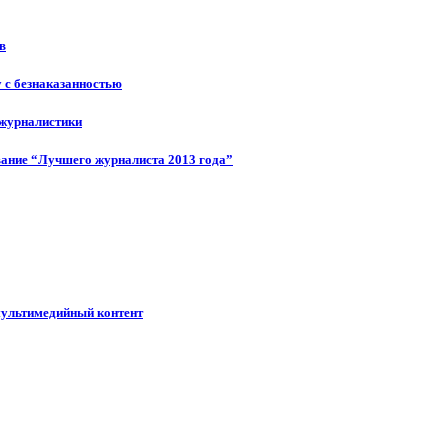
в
у с безнаказанностью
 журналистики
ание “Лучшего журналиста 2013 года”
мультимедийный контент