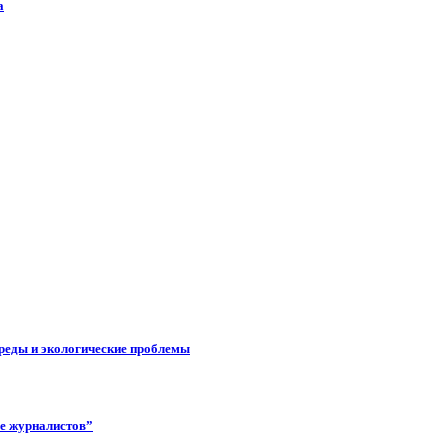
а
реды и экологические проблемы
ее журналистов”