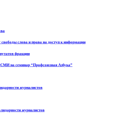
ова
 свободы слова и права на доступ к информации
епутатов фракции
 СМИ на семинар “Профсоюзная Азбука”
лидарности журналистов
олидарности журналистов