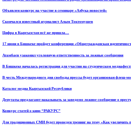
Объявлен конкурс на участие в семинаре «Азбука новостей»
Cкончался известный журналист Алым Токтомушев
Цифра в Кыргызстан всё же пришла…
17 июня в Бишкеке пройдет конференция «Общегражданская идентичность
Атамбаев узаконил уголовную ответственность за ложные сообщения
В Бишкеке началась регистрация для участия на студенческом медиафес
В честь Международного дня свободы прессы будет организован флеш-м
Каталог медиа Кыргызской Республики
Депутаты предлагают наказывать за заведомо ложное сообщение о прес
Конкурс статей о кино “РАКУРС”
Для традиционных СМИ будет проведен тренинг на тему «Как увеличить 