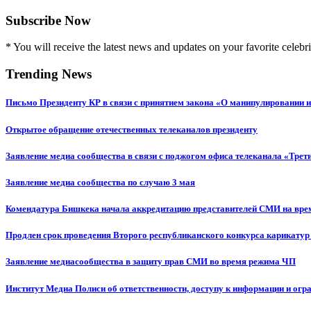
Subscribe Now
* You will receive the latest news and updates on your favorite celebri
Trending News
Письмо Президенту КР в связи с принятием закона «О манипулировании
Открытое обращение отечественных телеканалов президенту
Заявление медиа сообщества в связи с поджогом офиса телеканала «Трет
Заявление медиа сообщества по случаю 3 мая
Комендатура Бишкека начала аккредитацию представителей СМИ на вр
Продлен срок проведения Второго республиканского конкурса карикатур
Заявление медиасообщества в защиту прав СМИ во время режима ЧП
Институт Медиа Полиси об ответственности, доступу к информации и огр