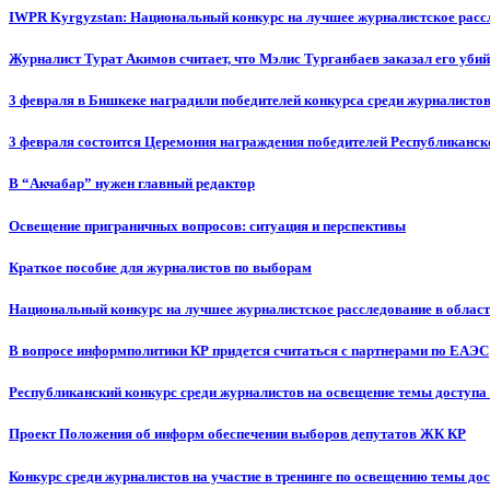
IWPR Kyrgyzstan: Национальный конкурс на лучшее журналистское рассл
Журналист Турат Акимов считает, что Мэлис Турганбаев заказал его убий
3 февраля в Бишкеке наградили победителей конкурса среди журналисто
3 февраля состоится Церемония награждения победителей Республиканск
В “Акчабар” нужен главный редактор
Освещение приграничных вопросов: ситуация и перспективы
Краткое пособие для журналистов по выборам
Национальный конкурс на лучшее журналистское расследование в област
В вопросе информполитики КР придется считаться с партнерами по ЕАЭС
Республиканский конкурс среди журналистов на освещение темы доступа
Проект Положения об информ обеспечении выборов депутатов ЖК КР
Конкурс среди журналистов на участие в тренинге по освещению темы до