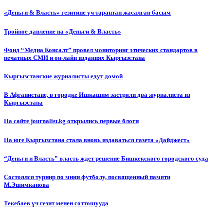
«Деньги & Власть» гезитине үч тараптан жасалган басым
Тройное давление на «Деньги & Власть»
Фонд “Медиа Консалт” провел мониторинг этических стандартов в
печатных СМИ и он-лайн изданиях Кыргызстана
Кыргызстанские журналисты едут домой
В Афганистане, в городке Ишкашим застряли два журналиста из
Кыргызстана
На сайте journalist.kg открылись первые блоги
На юге Кыргызстана стала вновь издаваться газета «Дайджест»
“Деньги и Власть” власть ждет решение Бишкекского городского суда
Состоялся турнир по мини футболу, посвященный памяти
М.Эшимканова
Текебаев үч гезит менен соттошууда