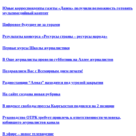
Юные корреспонденты газеты «Данек» получили возможность готовить
мультимедийный контент
Цифровое будущее не за горами
Результаты конкурса «Ресурсы страны – ресурсы народа»
Первые курсы Школы журналистики
В Оше журналисты провели субботник на Аллее журналистов
Поздравляем Вас с Всемирным днем печати!
Радиостанция “Алмаз” находится под угрозой закрытия
На сайте создана новая рубрика
В индексе свободы прессы Кыргызстан поднялся на 2 позиции
Руководство ОТРК требует привлечь к ответственности человека,
избившего журналистов канала
В эфире – новое телевидение