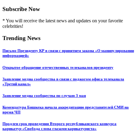
Subscribe Now
* You will receive the latest news and updates on your favorite
celebrities!
Trending News
Письмо Президенту КР в связи с принятием закона «О манипулировании
информацией»
Открытое обращение отечественных телеканалов президенту
Заявление медиа сообщества в связи с поджогом офиса телеканала
«Третий канал»
Заявление медиа сообщества по случаю 3 мая
Комендатура Бишкека начала аккредитацию представителей СМИ на
время ЧП
Продлен срок проведения Второго республиканского конкурса
карикатур «Свобода слова глазами карикатуриста»