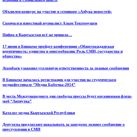
Объявлен конкурс на участие в семинаре «Азбука новостей»
Cкончался известный журналист Алым Токтомушев
Цифра в Кыргызстан всё же пришла…
17 июня в Бишкеке пройдет конференция «Общегражданская
идентичность: единство в многообразии. Роль СМИ, государства и
общества»
Атамбаев узаконил уголовную ответственность за ложные сообщения
В Бишкеке началась регистрация для участия на студенческом
медиафестивале “Медиа Бабочка-2014”
В честь Международного дня свободы прессы будет организован флеш-
моб “Антиутка”
Каталог медиа Кыргызской Республики
Депутаты предлагают наказывать за заведомо ложное сообщение о
преступлении в СМИ