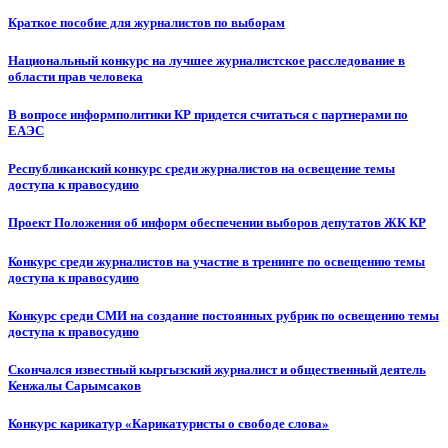
Краткое пособие для журналистов по выборам
Национальный конкурс на лучшее журналистское расследование в
области прав человека
В вопросе информполитики КР придется считаться с партнерами по
ЕАЭС
Республиканский конкурс среди журналистов на освещение темы
доступа к правосудию
Проект Положения об информ обеспечении выборов депутатов ЖК КР
Конкурс среди журналистов на участие в тренинге по освещению темы
доступа к правосудию
Конкурс среди СМИ на создание постоянных рубрик по освещению темы
доступа к правосудию
Скончался известный кыргызский журналист и общественный деятель
Кенжалы Сарымсаков
Конкурс карикатур «Карикатуристы о свободе слова»