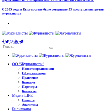
С 2005 года в Кыргызстане было совершено 53 преступления против
журналистов
ОО “Журналисты”
Новости организации
Об организации
Правление
Команда
Партнеры
Контакты
Медиа LIFE
Новости
Аналитика
Билимкана