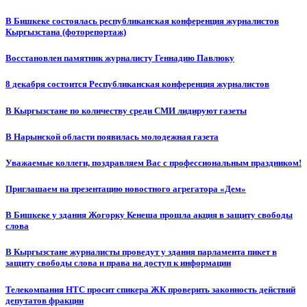
В Бишкеке состоялась республиканская конференция журналистов
Кыргызстана (фоторепортаж)
Восстановлен памятник журналисту Геннадию Павлюку
8 декабря состоится Республиканская конференция журналистов
В Кыргызстане по количеству среди СМИ лидируют газеты
В Нарынской области появилась молодежная газета
Уважаемые коллеги, поздравляем Вас с профессиональным праздником!
Приглашаем на презентацию новостного агрегатора «Дем»
В Бишкеке у здания Жогорку Кенеша прошла акция в защиту свободы
слова
В Кыргызстане журналисты проведут у здания парламента пикет в
защиту свободы слова и права на доступ к информации
Телекомпания НТС просит спикера ЖК проверить законность действий
депутатов фракции