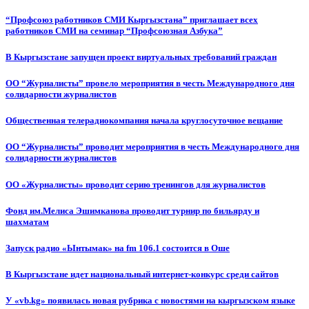
“Профсоюз работников СМИ Кыргызстана” приглашает всех
работников СМИ на семинар “Профсоюзная Азбука”
В Кыргызстане запущен проект виртуальных требований граждан
ОО “Журналисты” провело мероприятия в честь Международного дня
солидарности журналистов
Общественная телерадиокомпания начала круглосуточное вещание
ОО “Журналисты” проводит мероприятия в честь Международного дня
солидарности журналистов
ОО «Журналисты» проводит серию тренингов для журналистов
Фонд им.Мелиса Эшимканова проводит турнир по бильярду и
шахматам
Запуск радио «Ынтымак» на fm 106.1 состоится в Оше
В Кыргызстане идет национальный интернет-конкурс среди сайтов
У «vb.kg» появилась новая рубрика с новостями на кыргызском языке