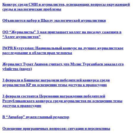
Конкурс среди СМИ и журналистов, освещающих вопросы окружающей
среды и экологические проблемы
Объявляется набор в Школу экологической журналистики
ОО “Журналисты” 3 мая приглашает коллег на посадку саженцев в
“Аллее журналистов”
IWPR Kyrgyzstan: Национальный конкурс на лучшее журналистское
расследование в области прав человека
Журналист Турат Акимов считает, что Мэлис Турганбаев заказал его
убийство (видео)
3 февраля в Бишкеке наградили победителей конкурса среди
журналистов КР по освещению темы доступа к правосудию
3 февраля состоится Церемония награждения победителей
Республиканского конкурса среди журналистов по освещению темы
доступа к правосудию
В “Акчабар” нужен главный редактор
Освещение приграничных вопросов: ситуация и перспективы