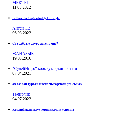
МЕКТЕП
11.05.2022
Follow the Sugardaddy Lifestyle
Антен ТВ
06.03.2022
Сѳз сабаттуулугу деген эмне?
ЖАНАЗЫК
19.03.2016
"СулейИнфо" коомдук эркин гезити
07.04.2021
55 сөздөн турган кыска чыгармаларга сынак
Темирлик
04.07.2022
Квалификациялуу юридикалык жардам