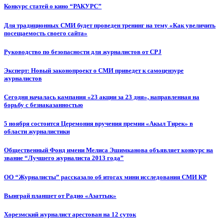
Конкурс статей о кино “РАКУРС”
Для традиционных СМИ будет проведен тренинг на тему «Как увеличить
посещаемость своего сайта»
Руководство по безопасности для журналистов от CPJ
Эксперт: Новый законопроект о СМИ приведет к самоцензуре
журналистов
Сегодня началась кампания «23 акции за 23 дня», направленная на
борьбу с безнаказанностью
5 ноября состоится Церемония вручения премии «Акыл Тирек» в
области журналистики
Общественный Фонд имени Мелиса Эшимканова объявляет конкурс на
звание “Лучшего журналиста 2013 года”
ОО “Журналисты” рассказало об итогах мини исследования СМИ КР
Выиграй планшет от Радио «Азаттык»
Хорезмский журналист арестован на 12 суток