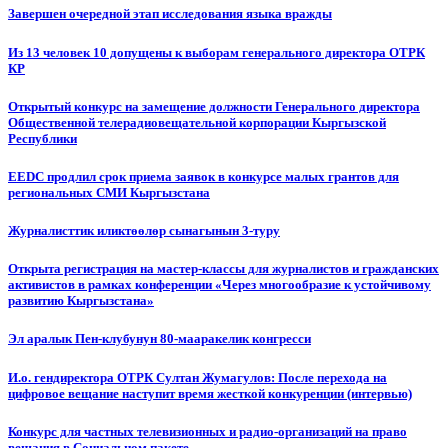
Завершен очередной этап исследования языка вражды
Из 13 человек 10 допущены к выборам генерального директора ОТРК
КР
Открытый конкурс на замещение должности Генерального директора
Общественной телерадиовещательной корпорации Кыргызской
Республики
EEDC продлил срок приема заявок в конкурсе малых грантов для
региональных СМИ Кыргызстана
Журналисттик иликтөөлөр сынагынын 3-туру
Открыта регистрация на мастер-классы для журналистов и гражданских
активистов в рамках конференции «Через многообразие к устойчивому
развитию Кыргызстана»
Эл аралык Пен-клубунун 80-мааракелик конгресси
И.о. гендиректора ОТРК Султан Жумагулов: После перехода на
цифровое вещание наступит время жесткой конкуренции (интервью)
Конкурс для частных телевизионных и радио-организаций на право
вещания в Социальном пакете