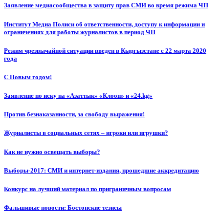
Заявление медиасообщества в защиту прав СМИ во время режима ЧП
Институт Медиа Полиси об ответственности, доступу к информации и
ограничениях для работы журналистов в период ЧП
Режим чрезвычайной ситуации введен в Кыргызстане с 22 марта 2020
года
С Новым годом!
Заявление по иску на «Азаттык» «Клооп» и «24.kg»
Против безнаказанности, за свободу выражения!
Журналисты в социальных сетях – игроки или игрушки?
Как не нужно освещать выборы?
Выборы-2017: СМИ и интернет-издания, прошедшие аккредитацию
Конкурс на лучший материал по приграничным вопросам
Фальшивые новости: Бостонские тезисы