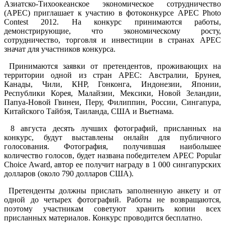
Азиатско-Тихоокеанское экономическое сотрудничество
(APEC) приглашает к участию в фотоконкурсе APEC Photo
Contest 2012. На конкурс принимаются работы,
демонстрирующие, что экономическому росту,
сотрудничество, торговля и инвестиции в странах APEC
значат для участников конкурса.
Принимаются заявки от претендентов, проживающих на
территории одной из стран APEC: Австралии, Брунея,
Канады, Чили, КНР, Гонконга, Индонезии, Японии,
Республики Корея, Малайзии, Мексики, Новой Зеландии,
Папуа-Новой Гвинеи, Перу, Филиппин, России, Сингапура,
Китайского Тайбэя, Таиланда, США и Вьетнама.
8 августа десять лучших фотографий, присланных на
конкурс, будут выставлены онлайн для публичного
голосования. Фотография, получившая наибольшее
количество голосов, будет названа победителем APEC Popular
Choice Award, автор ее получит награду в 1 000 сингапурских
долларов (около 790 долларов США).
Претенденты должны прислать заполненную анкету и от
одной до четырех фотографий. Работы не возвращаются,
поэтому участникам советуют хранить копии всех
присланных материалов. Конкурс проводится бесплатно.