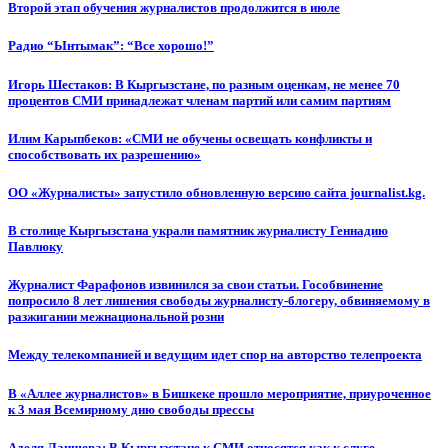
Второй этап обучения журналистов продолжится в июле
Радио “Ынтымак”: “Все хорошо!”
Игорь Шестаков: В Кыргызстане, по разным оценкам, не менее 70
процентов СМИ принадлежат членам партий или самим партиям
Илим Карыпбеков: «СМИ не обучены освещать конфликты и
способствовать их разрешению»
ОО «Журналисты» запустило обновленную версию сайта journalist.kg.
В столице Кыргызстана украли памятник журналисту Геннадию
Павлюку
Журналист Фарафонов извинился за свои статьи. Гособвинение
попросило 8 лет лишения свободы журналисту-блогеру, обвиняемому в
разжигании межнациональной розни
Между телекомпанией и ведущим идет спор на авторство телепроекта
В «Аллее журналистов» в Бишкеке прошло мероприятие, приуроченное
к 3 мая Всемирному дню свободы прессы
Аделя Лаишева: В Кыргызстане к СМИ относятся как к слуге