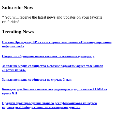
Subscribe Now
* You will receive the latest news and updates on your favorite
celebrities!
Trending News
Письмо Президенту КР в связи с принятием закона «О манипулировании
информацией»
Открытое обращение отечественных телеканалов президенту
Заявление медиа сообщества в связи с поджогом офиса телеканала
«Третий канал»
Заявление медиа сообщества по случаю 3 мая
Комендатура Бишкека начала аккредитацию представителей СМИ на
время ЧП
Продлен срок проведения Второго республиканского конкурса
карикатур «Свобода слова глазами карикатуриста»