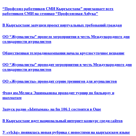
“Профсоюз работников СМИ Кыргызстана” приглашает всех
работников СМИ на семинар “Профсоюзная Азбука”
В Кыргызстане запущен проект виртуальных требований граждан
ОО “Журналисты” провело мероприятия в честь Международного дня
солидарности журналистов
Общественная телерадиокомпания начала круглосуточное вещание
ОО “Журналисты” проводит мероприятия в честь Международного дня
солидарности журналистов
ОО «Журналисты» проводит серию тренингов для журналистов
Фонд им.Мелиса Эшимканова проводит турнир по бильярду и
шахматам
Запуск радио «Ынтымак» на fm 106.1 состоится в Оше
В Кыргызстане идет национальный интернет-конкурс среди сайтов
У «vb.kg» появилась новая рубрика с новостями на кыргызском языке