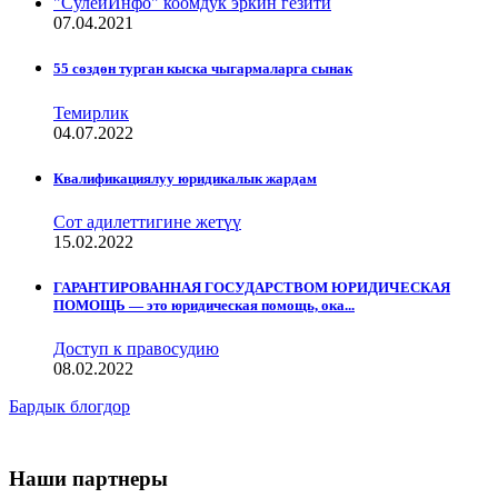
"СулейИнфо" коомдук эркин гезити
07.04.2021
55 сөздөн турган кыска чыгармаларга сынак
Темирлик
04.07.2022
Квалификациялуу юридикалык жардам
Сот адилеттигине жетүү
15.02.2022
ГАРАНТИРОВАННАЯ ГОСУДАРСТВОМ ЮРИДИЧЕСКАЯ
ПОМОЩЬ — это юридическая помощь, ока...
Доступ к правосудию
08.02.2022
Бардык блогдор
Наши партнеры