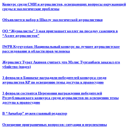
Конкурс среди СМИ и журналистов, освещающих вопросы окружающей
среды и экологические проблемы
Объявляется набор в Школу экологической журналистики
ОО “Журналисты” 3 мая приглашает коллег на посадку саженцев в
“Аллее журналистов”
IWPR Kyrgyzstan: Национальный конкурс на лучшее журналистское
расследование в области прав человека
Журналист Турат Акимов считает, что Мэлис Турганбаев заказал его
убийство (видео)
3 февраля в Бишкеке наградили победителей конкурса среди
журналистов КР по освещению темы доступа к правосудию
3 февраля состоится Церемония награждения победителей
Республиканского конкурса среди журналистов по освещению темы
доступа к правосудию
В “Акчабар” нужен главный редактор
Освещение приграничных вопросов: ситуация и перспективы