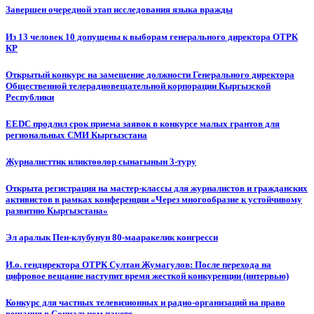
Завершен очередной этап исследования языка вражды
Из 13 человек 10 допущены к выборам генерального директора ОТРК
КР
Открытый конкурс на замещение должности Генерального директора
Общественной телерадиовещательной корпорации Кыргызской
Республики
EEDC продлил срок приема заявок в конкурсе малых грантов для
региональных СМИ Кыргызстана
Журналисттик иликтөөлөр сынагынын 3-туру
Открыта регистрация на мастер-классы для журналистов и гражданских
активистов в рамках конференции «Через многообразие к устойчивому
развитию Кыргызстана»
Эл аралык Пен-клубунун 80-мааракелик конгресси
И.о. гендиректора ОТРК Султан Жумагулов: После перехода на
цифровое вещание наступит время жесткой конкуренции (интервью)
Конкурс для частных телевизионных и радио-организаций на право
вещания в Социальном пакете