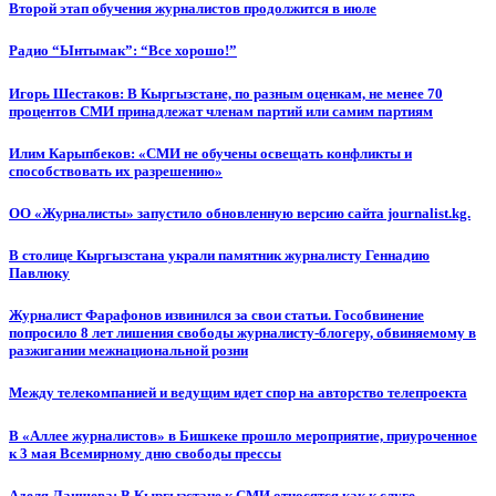
Второй этап обучения журналистов продолжится в июле
Радио “Ынтымак”: “Все хорошо!”
Игорь Шестаков: В Кыргызстане, по разным оценкам, не менее 70
процентов СМИ принадлежат членам партий или самим партиям
Илим Карыпбеков: «СМИ не обучены освещать конфликты и
способствовать их разрешению»
ОО «Журналисты» запустило обновленную версию сайта journalist.kg.
В столице Кыргызстана украли памятник журналисту Геннадию
Павлюку
Журналист Фарафонов извинился за свои статьи. Гособвинение
попросило 8 лет лишения свободы журналисту-блогеру, обвиняемому в
разжигании межнациональной розни
Между телекомпанией и ведущим идет спор на авторство телепроекта
В «Аллее журналистов» в Бишкеке прошло мероприятие, приуроченное
к 3 мая Всемирному дню свободы прессы
Аделя Лаишева: В Кыргызстане к СМИ относятся как к слуге