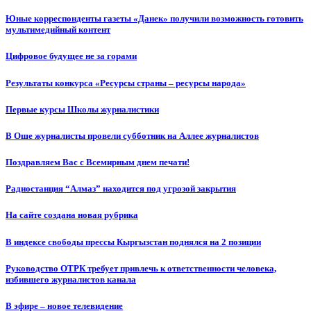
Юные корреспонденты газеты «Данек» получили возможность готовить
мультимедийный контент
Цифровое будущее не за горами
Результаты конкурса «Ресурсы страны – ресурсы народа»
Первые курсы Школы журналистики
В Оше журналисты провели субботник на Аллее журналистов
Поздравляем Вас с Всемирным днем печати!
Радиостанция “Алмаз” находится под угрозой закрытия
На сайте создана новая рубрика
В индексе свободы прессы Кыргызстан поднялся на 2 позиции
Руководство ОТРК требует привлечь к ответственности человека,
избившего журналистов канала
В эфире – новое телевидение