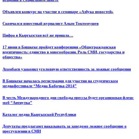
Объявлен конкурс на участие в семинаре «Азбука новостей»
Cкончался известный журналист Алым Токтомушев
Цифра в Кыргызстан всё же пришла…
17 июня в Бишкеке пройдет конференция «Общегражданская
идентичность: единство в многообразии. Роль СМИ, государства и
общества»
Атамбаев узаконил уголовную ответственность за ложные сообщения
В Бишкеке началась регистрация для участия на студенческом
медиафестивале “Медиа Бабочка-2014”
В честь Международного дня свободы прессы будет организован флеш-
моб “Антиутка”
Каталог медиа Кыргызской Республики
Депутаты предлагают наказывать за заведомо ложное сообщение о
преступлении в СМИ