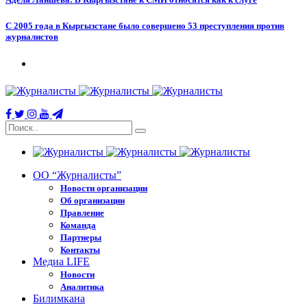
С 2005 года в Кыргызстане было совершено 53 преступления против
журналистов
ОО “Журналисты”
Новости организации
Об организации
Правление
Команда
Партнеры
Контакты
Медиа LIFE
Новости
Аналитика
Билимкана