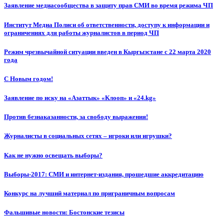
Заявление медиасообщества в защиту прав СМИ во время режима ЧП
Институт Медиа Полиси об ответственности, доступу к информации и
ограничениях для работы журналистов в период ЧП
Режим чрезвычайной ситуации введен в Кыргызстане с 22 марта 2020
года
С Новым годом!
Заявление по иску на «Азаттык» «Клооп» и «24.kg»
Против безнаказанности, за свободу выражения!
Журналисты в социальных сетях – игроки или игрушки?
Как не нужно освещать выборы?
Выборы-2017: СМИ и интернет-издания, прошедшие аккредитацию
Конкурс на лучший материал по приграничным вопросам
Фальшивые новости: Бостонские тезисы