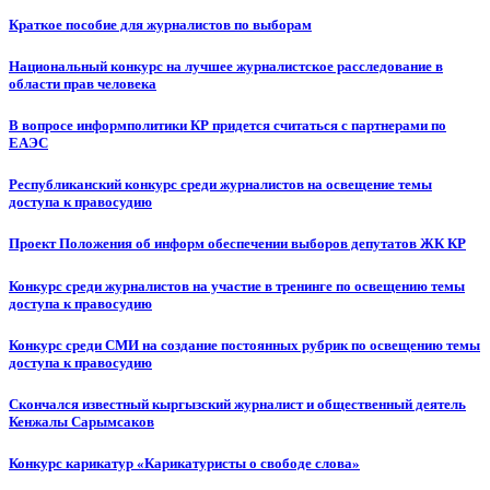
Краткое пособие для журналистов по выборам
Национальный конкурс на лучшее журналистское расследование в
области прав человека
В вопросе информполитики КР придется считаться с партнерами по
ЕАЭС
Республиканский конкурс среди журналистов на освещение темы
доступа к правосудию
Проект Положения об информ обеспечении выборов депутатов ЖК КР
Конкурс среди журналистов на участие в тренинге по освещению темы
доступа к правосудию
Конкурс среди СМИ на создание постоянных рубрик по освещению темы
доступа к правосудию
Скончался известный кыргызский журналист и общественный деятель
Кенжалы Сарымсаков
Конкурс карикатур «Карикатуристы о свободе слова»