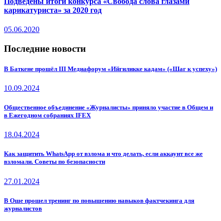
Подведены итоги конкурса «Свобода слова глазами
карикатуриста» за 2020 год
05.06.2020
Последние новости
В Баткене прошёл III Медиафорум «Ийгиликке кадам» («Шаг к успеху»)
10.09.2024
Общественное объединение «Журналисты» приняло участие в Общем и
в Ежегодном собраниях IFEX
18.04.2024
Как защитить WhatsApp от взлома и что делать, если аккаунт все же
взломали. Советы по безопасности
27.01.2024
В Оше прошел тренинг по повышению навыков фактчекинга для
журналистов