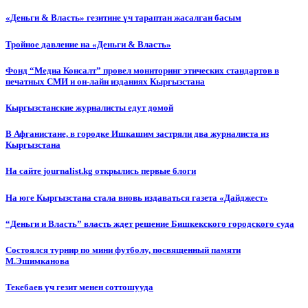
«Деньги & Власть» гезитине үч тараптан жасалган басым
Тройное давление на «Деньги & Власть»
Фонд “Медиа Консалт” провел мониторинг этических стандартов в
печатных СМИ и он-лайн изданиях Кыргызстана
Кыргызстанские журналисты едут домой
В Афганистане, в городке Ишкашим застряли два журналиста из
Кыргызстана
На сайте journalist.kg открылись первые блоги
На юге Кыргызстана стала вновь издаваться газета «Дайджест»
“Деньги и Власть” власть ждет решение Бишкекского городского суда
Состоялся турнир по мини футболу, посвященный памяти
М.Эшимканова
Текебаев үч гезит менен соттошууда