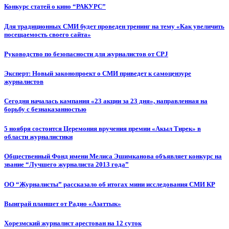
Конкурс статей о кино “РАКУРС”
Для традиционных СМИ будет проведен тренинг на тему «Как увеличить
посещаемость своего сайта»
Руководство по безопасности для журналистов от CPJ
Эксперт: Новый законопроект о СМИ приведет к самоцензуре
журналистов
Сегодня началась кампания «23 акции за 23 дня», направленная на
борьбу с безнаказанностью
5 ноября состоится Церемония вручения премии «Акыл Тирек» в
области журналистики
Общественный Фонд имени Мелиса Эшимканова объявляет конкурс на
звание “Лучшего журналиста 2013 года”
ОО “Журналисты” рассказало об итогах мини исследования СМИ КР
Выиграй планшет от Радио «Азаттык»
Хорезмский журналист арестован на 12 суток