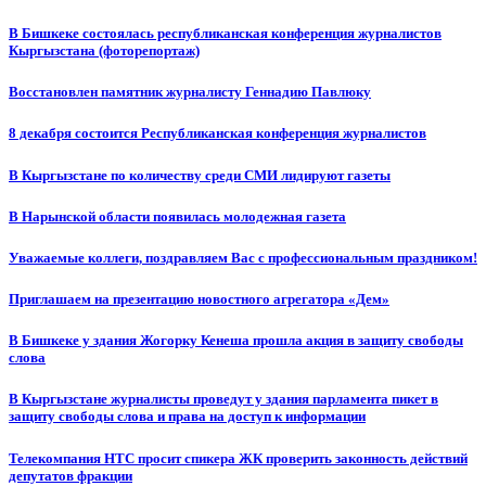
В Бишкеке состоялась республиканская конференция журналистов
Кыргызстана (фоторепортаж)
Восстановлен памятник журналисту Геннадию Павлюку
8 декабря состоится Республиканская конференция журналистов
В Кыргызстане по количеству среди СМИ лидируют газеты
В Нарынской области появилась молодежная газета
Уважаемые коллеги, поздравляем Вас с профессиональным праздником!
Приглашаем на презентацию новостного агрегатора «Дем»
В Бишкеке у здания Жогорку Кенеша прошла акция в защиту свободы
слова
В Кыргызстане журналисты проведут у здания парламента пикет в
защиту свободы слова и права на доступ к информации
Телекомпания НТС просит спикера ЖК проверить законность действий
депутатов фракции