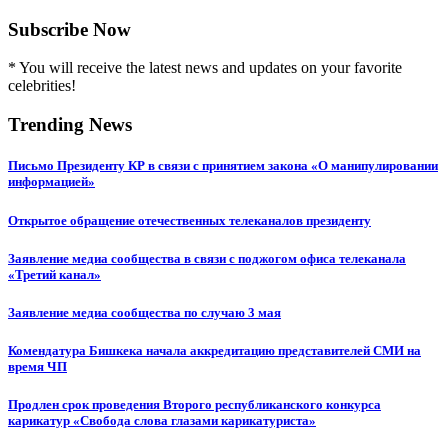
Subscribe Now
* You will receive the latest news and updates on your favorite
celebrities!
Trending News
Письмо Президенту КР в связи с принятием закона «О манипулировании
информацией»
Открытое обращение отечественных телеканалов президенту
Заявление медиа сообщества в связи с поджогом офиса телеканала
«Третий канал»
Заявление медиа сообщества по случаю 3 мая
Комендатура Бишкека начала аккредитацию представителей СМИ на
время ЧП
Продлен срок проведения Второго республиканского конкурса
карикатур «Свобода слова глазами карикатуриста»