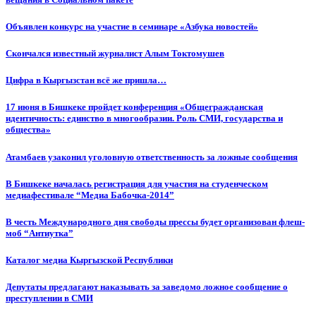
Объявлен конкурс на участие в семинаре «Азбука новостей»
Cкончался известный журналист Алым Токтомушев
Цифра в Кыргызстан всё же пришла…
17 июня в Бишкеке пройдет конференция «Общегражданская
идентичность: единство в многообразии. Роль СМИ, государства и
общества»
Атамбаев узаконил уголовную ответственность за ложные сообщения
В Бишкеке началась регистрация для участия на студенческом
медиафестивале “Медиа Бабочка-2014”
В честь Международного дня свободы прессы будет организован флеш-
моб “Антиутка”
Каталог медиа Кыргызской Республики
Депутаты предлагают наказывать за заведомо ложное сообщение о
преступлении в СМИ