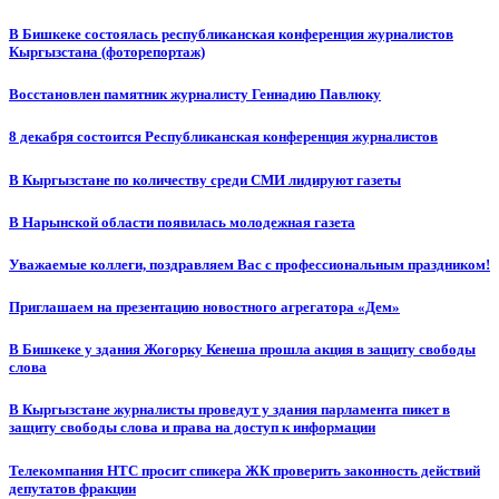
В Бишкеке состоялась республиканская конференция журналистов
Кыргызстана (фоторепортаж)
Восстановлен памятник журналисту Геннадию Павлюку
8 декабря состоится Республиканская конференция журналистов
В Кыргызстане по количеству среди СМИ лидируют газеты
В Нарынской области появилась молодежная газета
Уважаемые коллеги, поздравляем Вас с профессиональным праздником!
Приглашаем на презентацию новостного агрегатора «Дем»
В Бишкеке у здания Жогорку Кенеша прошла акция в защиту свободы
слова
В Кыргызстане журналисты проведут у здания парламента пикет в
защиту свободы слова и права на доступ к информации
Телекомпания НТС просит спикера ЖК проверить законность действий
депутатов фракции