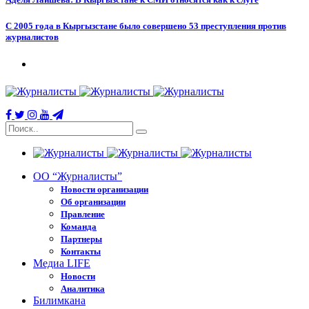
С 2005 года в Кыргызстане было совершено 53 преступления против
журналистов
ОО “Журналисты”
Новости организации
Об организации
Правление
Команда
Партнеры
Контакты
Медиа LIFE
Новости
Аналитика
Билимкана