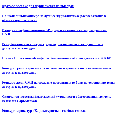
Краткое пособие для журналистов по выборам
Национальный конкурс на лучшее журналистское расследование в
области прав человека
В вопросе информполитики КР придется считаться с партнерами по
ЕАЭС
Республиканский конкурс среди журналистов на освещение темы
доступа к правосудию
Проект Положения об информ обеспечении выборов депутатов ЖК КР
Конкурс среди журналистов на участие в тренинге по освещению темы
доступа к правосудию
Конкурс среди СМИ на создание постоянных рубрик по освещению темы
доступа к правосудию
Скончался известный кыргызский журналист и общественный деятель
Кенжалы Сарымсаков
Конкурс карикатур «Карикатуристы о свободе слова»