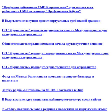
“Профсоюз работников СМИ Кыргызстана” приглашает всех
работников СМИ на семинар “Профсоюзная Азбука”
В Кыргызстане запущен проект виртуальных требований граждан
ОО “Журналисты” провело мероприятия в честь Международного дня
солидарности журналистов
Общественная телерадиокомпания начала круглосуточное вещание
ОО “Журналисты” проводит мероприятия в честь Международного дня
солидарности журналистов
ОО «Журналисты» проводит серию тренингов для журналистов
Фонд им.Мелиса Эшимканова проводит турнир по бильярду и
шахматам
Запуск радио «Ынтымак» на fm 106.1 состоится в Оше
В Кыргызстане идет национальный интернет-конкурс среди сайтов
У «vb.kg» появилась новая рубрика с новостями на кыргызском языке