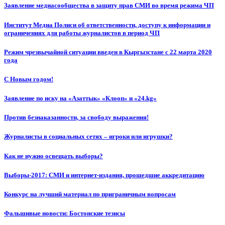
Заявление медиасообщества в защиту прав СМИ во время режима ЧП
Институт Медиа Полиси об ответственности, доступу к информации и
ограничениях для работы журналистов в период ЧП
Режим чрезвычайной ситуации введен в Кыргызстане с 22 марта 2020
года
С Новым годом!
Заявление по иску на «Азаттык» «Клооп» и «24.kg»
Против безнаказанности, за свободу выражения!
Журналисты в социальных сетях – игроки или игрушки?
Как не нужно освещать выборы?
Выборы-2017: СМИ и интернет-издания, прошедшие аккредитацию
Конкурс на лучший материал по приграничным вопросам
Фальшивые новости: Бостонские тезисы