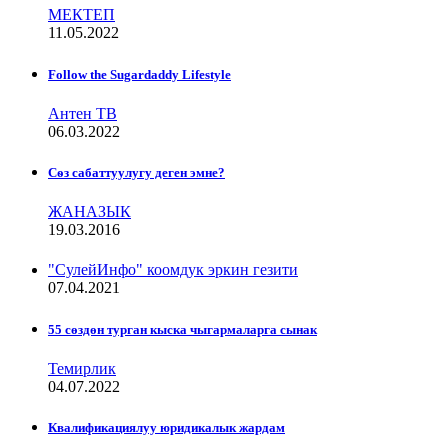
МЕКТЕП
11.05.2022
Follow the Sugardaddy Lifestyle
Антен ТВ
06.03.2022
Сѳз сабаттуулугу деген эмне?
ЖАНАЗЫК
19.03.2016
"СулейИнфо" коомдук эркин гезити
07.04.2021
55 сөздөн турган кыска чыгармаларга сынак
Темирлик
04.07.2022
Квалификациялуу юридикалык жардам