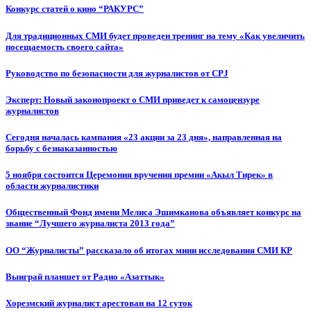
Конкурс статей о кино “РАКУРС”
Для традиционных СМИ будет проведен тренинг на тему «Как увеличить
посещаемость своего сайта»
Руководство по безопасности для журналистов от CPJ
Эксперт: Новый законопроект о СМИ приведет к самоцензуре
журналистов
Сегодня началась кампания «23 акции за 23 дня», направленная на
борьбу с безнаказанностью
5 ноября состоится Церемония вручения премии «Акыл Тирек» в
области журналистики
Общественный Фонд имени Мелиса Эшимканова объявляет конкурс на
звание “Лучшего журналиста 2013 года”
ОО “Журналисты” рассказало об итогах мини исследования СМИ КР
Выиграй планшет от Радио «Азаттык»
Хорезмский журналист арестован на 12 суток