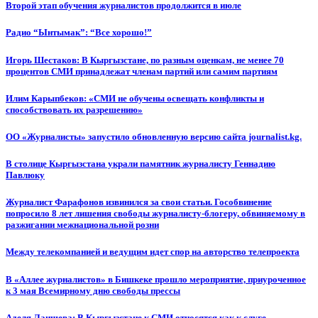
Второй этап обучения журналистов продолжится в июле
Радио “Ынтымак”: “Все хорошо!”
Игорь Шестаков: В Кыргызстане, по разным оценкам, не менее 70
процентов СМИ принадлежат членам партий или самим партиям
Илим Карыпбеков: «СМИ не обучены освещать конфликты и
способствовать их разрешению»
ОО «Журналисты» запустило обновленную версию сайта journalist.kg.
В столице Кыргызстана украли памятник журналисту Геннадию
Павлюку
Журналист Фарафонов извинился за свои статьи. Гособвинение
попросило 8 лет лишения свободы журналисту-блогеру, обвиняемому в
разжигании межнациональной розни
Между телекомпанией и ведущим идет спор на авторство телепроекта
В «Аллее журналистов» в Бишкеке прошло мероприятие, приуроченное
к 3 мая Всемирному дню свободы прессы
Аделя Лаишева: В Кыргызстане к СМИ относятся как к слуге