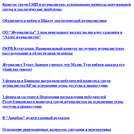
Конкурс среди СМИ и журналистов, освещающих вопросы окружающей
среды и экологические проблемы
Объявляется набор в Школу экологической журналистики
ОО “Журналисты” 3 мая приглашает коллег на посадку саженцев в
“Аллее журналистов”
IWPR Kyrgyzstan: Национальный конкурс на лучшее журналистское
расследование в области прав человека
Журналист Турат Акимов считает, что Мэлис Турганбаев заказал его
убийство (видео)
3 февраля в Бишкеке наградили победителей конкурса среди
журналистов КР по освещению темы доступа к правосудию
3 февраля состоится Церемония награждения победителей
Республиканского конкурса среди журналистов по освещению темы
доступа к правосудию
В “Акчабар” нужен главный редактор
Освещение приграничных вопросов: ситуация и перспективы