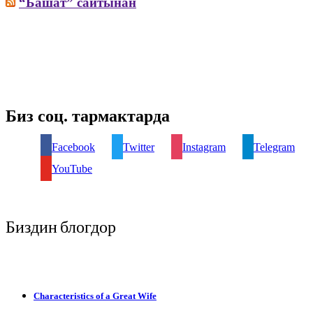
“Башат” сайтынан
Биз соц. тармактарда
Facebook
Twitter
Instagram
Telegram
YouTube
Биздин блогдор
Characteristics of a Great Wife