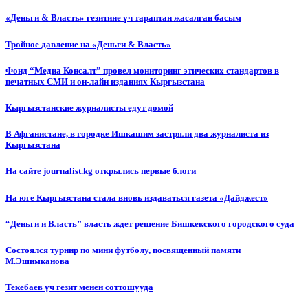
«Деньги & Власть» гезитине үч тараптан жасалган басым
Тройное давление на «Деньги & Власть»
Фонд “Медиа Консалт” провел мониторинг этических стандартов в
печатных СМИ и он-лайн изданиях Кыргызстана
Кыргызстанские журналисты едут домой
В Афганистане, в городке Ишкашим застряли два журналиста из
Кыргызстана
На сайте journalist.kg открылись первые блоги
На юге Кыргызстана стала вновь издаваться газета «Дайджест»
“Деньги и Власть” власть ждет решение Бишкекского городского суда
Состоялся турнир по мини футболу, посвященный памяти
М.Эшимканова
Текебаев үч гезит менен соттошууда