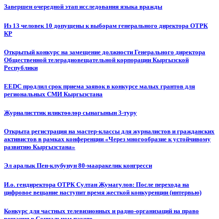
Завершен очередной этап исследования языка вражды
Из 13 человек 10 допущены к выборам генерального директора ОТРК
КР
Открытый конкурс на замещение должности Генерального директора
Общественной телерадиовещательной корпорации Кыргызской
Республики
EEDC продлил срок приема заявок в конкурсе малых грантов для
региональных СМИ Кыргызстана
Журналисттик иликтөөлөр сынагынын 3-туру
Открыта регистрация на мастер-классы для журналистов и гражданских
активистов в рамках конференции «Через многообразие к устойчивому
развитию Кыргызстана»
Эл аралык Пен-клубунун 80-мааракелик конгресси
И.о. гендиректора ОТРК Султан Жумагулов: После перехода на
цифровое вещание наступит время жесткой конкуренции (интервью)
Конкурс для частных телевизионных и радио-организаций на право
вещания в Социальном пакете