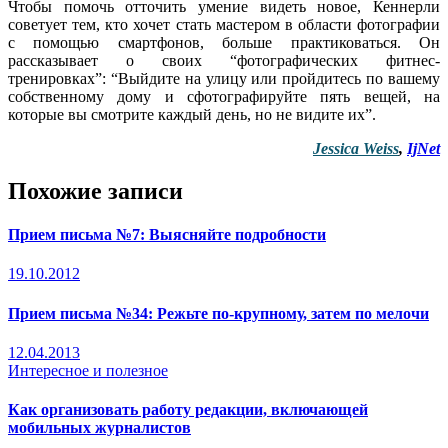
Чтобы помочь отточить умение видеть новое, Кеннерли
советует тем, кто хочет стать мастером в области фотографии
с помощью смартфонов, больше практиковаться. Он
рассказывает о своих “фотографических фитнес-
тренировках”: “Выйдите на улицу или пройдитесь по вашему
собственному дому и сфотографируйте пять вещей, на
которые вы смотрите каждый день, но не видите их”.
Jessica Weiss
,
IjNet
Похожие записи
Прием письма №7: Выясняйте подробности
19.10.2012
Прием письма №34: Режьте по-крупному, затем по мелочи
12.04.2013
Интересное и полезное
Как организовать работу редакции, включающей
мобильных журналистов