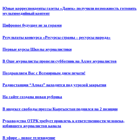
Юные корреспонденты газеты «Данек» получили возможность готовить
мультимедийный контент
Цифровое будущее не за горами
Результаты конкурса «Ресурсы страны – ресурсы народа»
Первые курсы Школы журналистики
В Оше журналисты провели субботник на Аллее журналистов
Поздравляем Вас с Всемирным днем печати!
Радиостанция “Алмаз” находится под угрозой закрытия
На сайте создана новая рубрика
В индексе свободы прессы Кыргызстан поднялся на 2 позиции
Руководство ОТРК требует привлечь к ответственности человека,
избившего журналистов канала
В эфире – новое телевидение