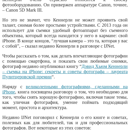
фотооборудованию. Он привержен аппаратуре Canon, точнее,
– Canon 5D Mark III.
Но это не значит, что Кеннерли не может проявить свой
талант, снимая более простыми устройствами. С 2013 года он
использует для съемки удобный фотоаппарат без съемного
объектива, который всегда находится у него в кармане: свой
iPhone. В конце концов, “лучшая камера – это та, которая у вас
с собой”, – сказал недавно Кеннерли в разговоре с IJNet.
Чтобы рассказать о том, как делать впечатляющие фотографии
с помощью смартфона, и показать свои любимые снимки,
фотограф недавно опубликовал книгу “
Дэвид Хьюм Кеннерли
– съемка на iPhone: секреты и советы фотографа – лауреата
Пулитцеровской премии
“.
Наряду с
великолепными фотографиями, сделанными на
iPhone
, книга посвящена разговору о том, что необходимо для
того, чтобы снять хорошую фотографию, включая такие темы,
как уличная фотография, умение поймать подходящий
момент, простота и архитектура.
Недавно IJNet поговорил с Кеннерли о его книге и советах,
полезных как для любителей, так и для профессиональных
фотографов. Вот некоторые из этих советов: