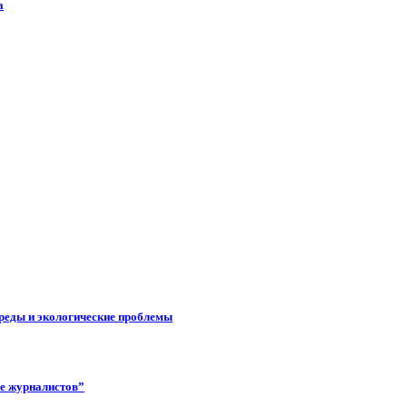
а
реды и экологические проблемы
ее журналистов”