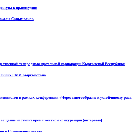
доступа к правосудию
енжалы Сарымсаков
щественной телерадиовещательной корпорации Кыргызской Республики
ональных СМИ Кыргызстана
активистов в рамках конференции «Через многообразие к устойчивому ра
 вещание наступит время жесткой конкуренции (интервью)
ния в Социальном пакете