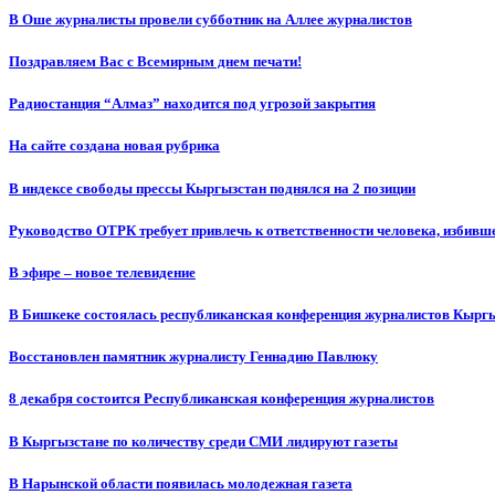
В Оше журналисты провели субботник на Аллее журналистов
Поздравляем Вас с Всемирным днем печати!
Радиостанция “Алмаз” находится под угрозой закрытия
На сайте создана новая рубрика
В индексе свободы прессы Кыргызстан поднялся на 2 позиции
Руководство ОТРК требует привлечь к ответственности человека, избивш
В эфире – новое телевидение
В Бишкеке состоялась республиканская конференция журналистов Кыргы
Восстановлен памятник журналисту Геннадию Павлюку
8 декабря состоится Республиканская конференция журналистов
В Кыргызстане по количеству среди СМИ лидируют газеты
В Нарынской области появилась молодежная газета