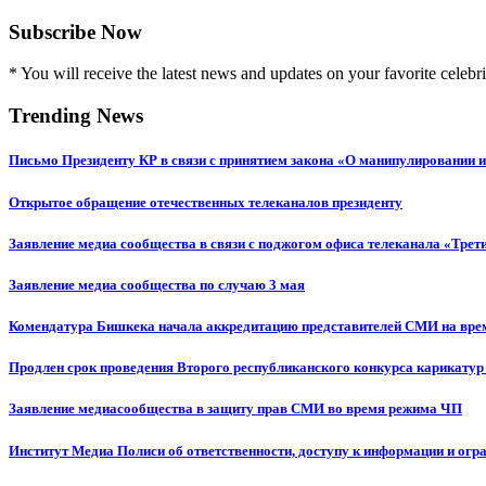
Subscribe Now
* You will receive the latest news and updates on your favorite celebri
Trending News
Письмо Президенту КР в связи с принятием закона «О манипулировании
Открытое обращение отечественных телеканалов президенту
Заявление медиа сообщества в связи с поджогом офиса телеканала «Трет
Заявление медиа сообщества по случаю 3 мая
Комендатура Бишкека начала аккредитацию представителей СМИ на вр
Продлен срок проведения Второго республиканского конкурса карикатур
Заявление медиасообщества в защиту прав СМИ во время режима ЧП
Институт Медиа Полиси об ответственности, доступу к информации и огр