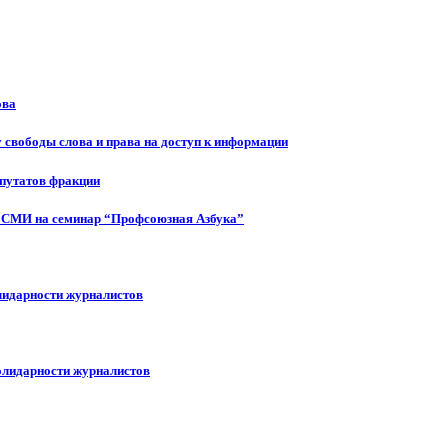
ова
 свободы слова и права на доступ к информации
епутатов фракции
 СМИ на семинар “Профсоюзная Азбука”
лидарности журналистов
олидарности журналистов