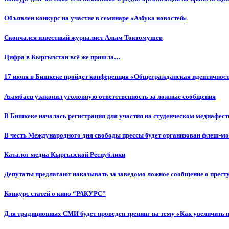
Объявлен конкурс на участие в семинаре «Азбука новостей»
Cкончался известный журналист Алым Токтомушев
Цифра в Кыргызстан всё же пришла…
17 июня в Бишкеке пройдет конференция «Общегражданская идентичность
Атамбаев узаконил уголовную ответственность за ложные сообщения
В Бишкеке началась регистрация для участия на студенческом медиафес
В честь Международного дня свободы прессы будет организован флеш-м
Каталог медиа Кыргызской Республики
Депутаты предлагают наказывать за заведомо ложное сообщение о прес
Конкурс статей о кино “РАКУРС”
Для традиционных СМИ будет проведен тренинг на тему «Как увеличить 