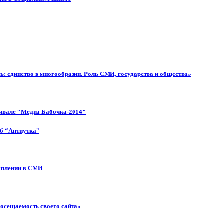
: единство в многообразии. Роль СМИ, государства и общества»
тивале “Медиа Бабочка-2014”
об “Антиутка”
туплении в СМИ
посещаемость своего сайта»