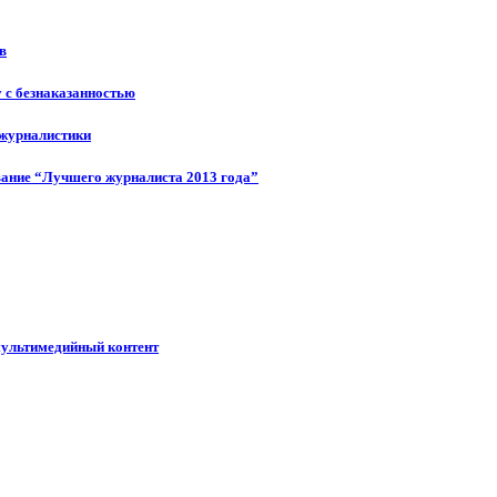
в
у с безнаказанностью
 журналистики
ание “Лучшего журналиста 2013 года”
мультимедийный контент