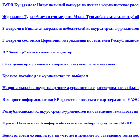
IWPR Kyrgyzstan: Национальный конкурс на лучшее журналистское рассл
Журналист Турат Акимов считает, что Мэлис Турганбаев заказал его убий
3 февраля в Бишкеке наградили победителей конкурса среди журналисто
3 февраля состоится Церемония награждения победителей Республиканск
В “Акчабар” нужен главный редактор
Освещение приграничных вопросов: ситуация и перспективы
Краткое пособие для журналистов по выборам
Национальный конкурс на лучшее журналистское расследование в област
В вопросе информполитики КР придется считаться с партнерами по ЕАЭС
Республиканский конкурс среди журналистов на освещение темы доступа
Проект Положения об информ обеспечении выборов депутатов ЖК КР
Конкурс среди журналистов на участие в тренинге по освещению темы до