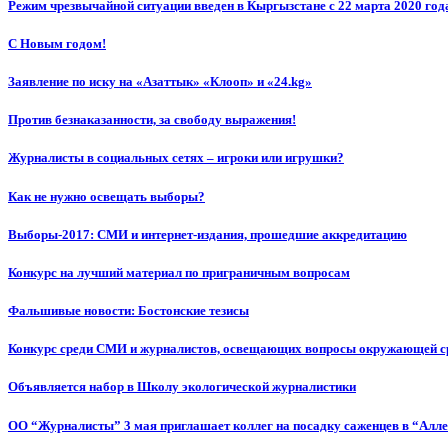
Режим чрезвычайной ситуации введен в Кыргызстане с 22 марта 2020 год
С Новым годом!
Заявление по иску на «Азаттык» «Клооп» и «24.kg»
Против безнаказанности, за свободу выражения!
Журналисты в социальных сетях – игроки или игрушки?
Как не нужно освещать выборы?
Выборы-2017: СМИ и интернет-издания, прошедшие аккредитацию
Конкурс на лучший материал по приграничным вопросам
Фальшивые новости: Бостонские тезисы
Конкурс среди СМИ и журналистов, освещающих вопросы окружающей с
Объявляется набор в Школу экологической журналистики
ОО “Журналисты” 3 мая приглашает коллег на посадку саженцев в “Алл