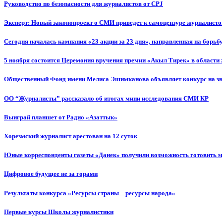
Руководство по безопасности для журналистов от CPJ
Эксперт: Новый законопроект о СМИ приведет к самоцензуре журналисто
Сегодня началась кампания «23 акции за 23 дня», направленная на борьб
5 ноября состоится Церемония вручения премии «Акыл Тирек» в области
Общественный Фонд имени Мелиса Эшимканова объявляет конкурс на зв
ОО “Журналисты” рассказало об итогах мини исследования СМИ КР
Выиграй планшет от Радио «Азаттык»
Хорезмский журналист арестован на 12 суток
Юные корреспонденты газеты «Данек» получили возможность готовить 
Цифровое будущее не за горами
Результаты конкурса «Ресурсы страны – ресурсы народа»
Первые курсы Школы журналистики