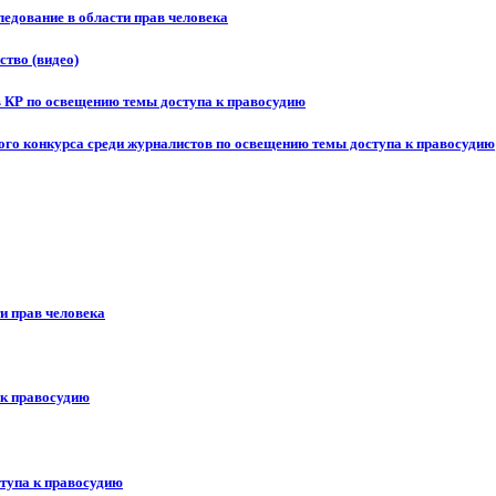
едование в области прав человека
ство (видео)
в КР по освещению темы доступа к правосудию
ого конкурса среди журналистов по освещению темы доступа к правосудию
и прав человека
 к правосудию
ступа к правосудию