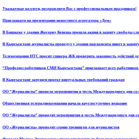
Уважаемые коллеги, поздравляем Вас с профессиональным праздником!
Приглашаем на презентацию новостного агрегатора «Дем»
В Бишкеке у здания Жогорку Кенеша прошла акция в защиту свободы сл
В Кыргызстане журналисты проведут у здания парламента пикет в защиту
Телекомпания НТС просит спикера ЖК проверить законность действий д
“Профсоюз работников СМИ Кыргызстана” приглашает всех работников
В Кыргызстане запущен проект виртуальных требований граждан
ОО “Журналисты” провело мероприятия в честь Международного дня со
Общественная телерадиокомпания начала круглосуточное вещание
ОО “Журналисты” проводит мероприятия в честь Международного дня с
ОО «Журналисты» проводит серию тренингов для журналистов
Фонд им.Мелиса Эшимканова проводит турнир по бильярду и шахматам