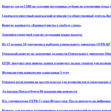
Конкурс среди СМИ на создание постоянных рубрик по освещению темы 
Скончался известный кыргызский журналист и общественный деятель К
Конкурс карикатур «Карикатуристы о свободе слова»
Завершен очередной этап исследования языка вражды
Из 13 человек 10 допущены к выборам генерального директора ОТРК КР
Открытый конкурс на замещение должности Генерального директора Об
EEDC продлил срок приема заявок в конкурсе малых грантов для реги
Журналисттик иликтөөлөр сынагынын 3-туру
Открыта регистрация на мастер-классы для журналистов и гражданских 
Эл аралык Пен-клубунун 80-мааракелик конгресси
И.о. гендиректора ОТРК Султан Жумагулов: После перехода на цифровое
Конкурс для частных телевизионных и радио-организаций на право веща