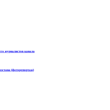
его журналистов канала
зстана (фоторепортаж)