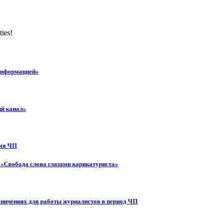
ties!
 информацией»
ий канал»
емя ЧП
 «Свобода слова глазами карикатуриста»
аничениях для работы журналистов в период ЧП