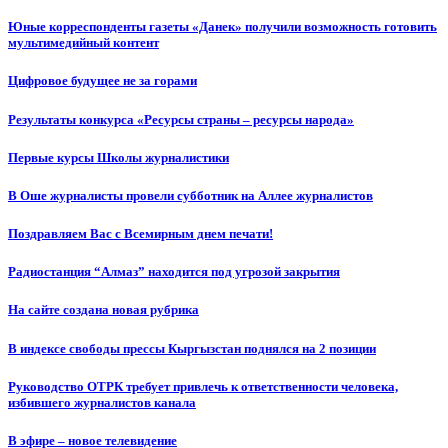
Юные корреспонденты газеты «Данек» получили возможность готовить
мультимедийный контент
Цифровое будущее не за горами
Результаты конкурса «Ресурсы страны – ресурсы народа»
Первые курсы Школы журналистики
В Оше журналисты провели субботник на Аллее журналистов
Поздравляем Вас с Всемирным днем печати!
Радиостанция “Алмаз” находится под угрозой закрытия
На сайте создана новая рубрика
В индексе свободы прессы Кыргызстан поднялся на 2 позиции
Руководство ОТРК требует привлечь к ответственности человека,
избившего журналистов канала
В эфире – новое телевидение