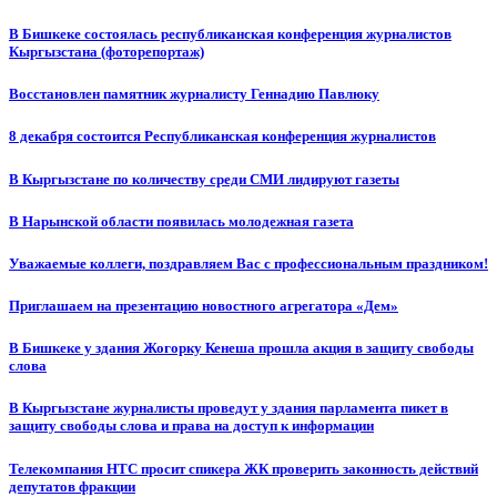
В Бишкеке состоялась республиканская конференция журналистов
Кыргызстана (фоторепортаж)
Восстановлен памятник журналисту Геннадию Павлюку
8 декабря состоится Республиканская конференция журналистов
В Кыргызстане по количеству среди СМИ лидируют газеты
В Нарынской области появилась молодежная газета
Уважаемые коллеги, поздравляем Вас с профессиональным праздником!
Приглашаем на презентацию новостного агрегатора «Дем»
В Бишкеке у здания Жогорку Кенеша прошла акция в защиту свободы
слова
В Кыргызстане журналисты проведут у здания парламента пикет в
защиту свободы слова и права на доступ к информации
Телекомпания НТС просит спикера ЖК проверить законность действий
депутатов фракции