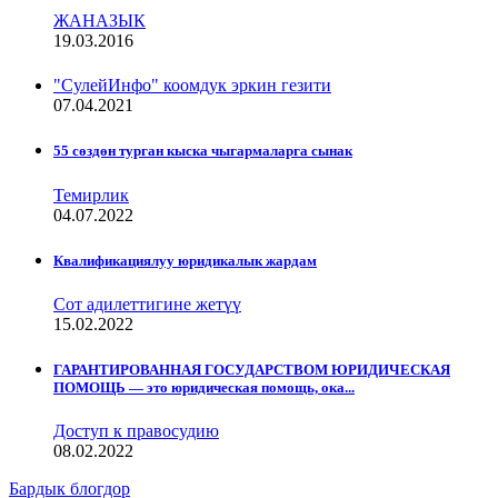
ЖАНАЗЫК
19.03.2016
"СулейИнфо" коомдук эркин гезити
07.04.2021
55 сөздөн турган кыска чыгармаларга сынак
Темирлик
04.07.2022
Квалификациялуу юридикалык жардам
Сот адилеттигине жетүү
15.02.2022
ГАРАНТИРОВАННАЯ ГОСУДАРСТВОМ ЮРИДИЧЕСКАЯ
ПОМОЩЬ — это юридическая помощь, ока...
Доступ к правосудию
08.02.2022
Бардык блогдор