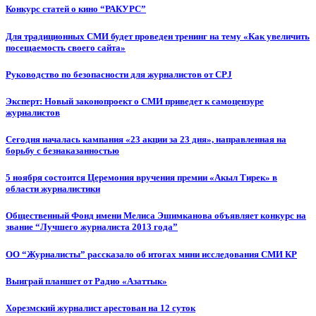
Конкурс статей о кино “РАКУРС”
Для традиционных СМИ будет проведен тренинг на тему «Как увеличить
посещаемость своего сайта»
Руководство по безопасности для журналистов от CPJ
Эксперт: Новый законопроект о СМИ приведет к самоцензуре
журналистов
Сегодня началась кампания «23 акции за 23 дня», направленная на
борьбу с безнаказанностью
5 ноября состоится Церемония вручения премии «Акыл Тирек» в
области журналистики
Общественный Фонд имени Мелиса Эшимканова объявляет конкурс на
звание “Лучшего журналиста 2013 года”
ОО “Журналисты” рассказало об итогах мини исследования СМИ КР
Выиграй планшет от Радио «Азаттык»
Хорезмский журналист арестован на 12 суток