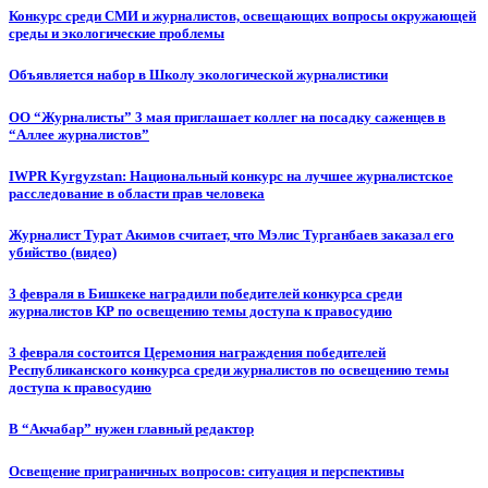
Конкурс среди СМИ и журналистов, освещающих вопросы окружающей
среды и экологические проблемы
Объявляется набор в Школу экологической журналистики
ОО “Журналисты” 3 мая приглашает коллег на посадку саженцев в
“Аллее журналистов”
IWPR Kyrgyzstan: Национальный конкурс на лучшее журналистское
расследование в области прав человека
Журналист Турат Акимов считает, что Мэлис Турганбаев заказал его
убийство (видео)
3 февраля в Бишкеке наградили победителей конкурса среди
журналистов КР по освещению темы доступа к правосудию
3 февраля состоится Церемония награждения победителей
Республиканского конкурса среди журналистов по освещению темы
доступа к правосудию
В “Акчабар” нужен главный редактор
Освещение приграничных вопросов: ситуация и перспективы