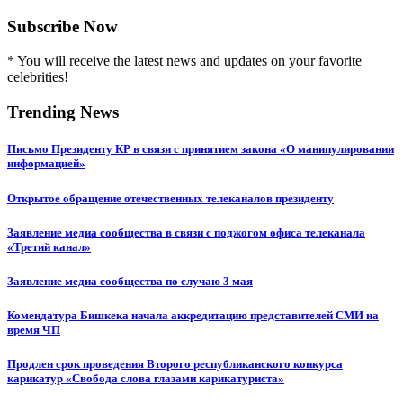
Subscribe Now
* You will receive the latest news and updates on your favorite
celebrities!
Trending News
Письмо Президенту КР в связи с принятием закона «О манипулировании
информацией»
Открытое обращение отечественных телеканалов президенту
Заявление медиа сообщества в связи с поджогом офиса телеканала
«Третий канал»
Заявление медиа сообщества по случаю 3 мая
Комендатура Бишкека начала аккредитацию представителей СМИ на
время ЧП
Продлен срок проведения Второго республиканского конкурса
карикатур «Свобода слова глазами карикатуриста»