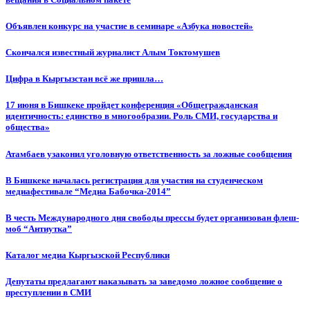
Объявлен конкурс на участие в семинаре «Азбука новостей»
Cкончался известный журналист Алым Токтомушев
Цифра в Кыргызстан всё же пришла…
17 июня в Бишкеке пройдет конференция «Общегражданская
идентичность: единство в многообразии. Роль СМИ, государства и
общества»
Атамбаев узаконил уголовную ответственность за ложные сообщения
В Бишкеке началась регистрация для участия на студенческом
медиафестивале “Медиа Бабочка-2014”
В честь Международного дня свободы прессы будет организован флеш-
моб “Антиутка”
Каталог медиа Кыргызской Республики
Депутаты предлагают наказывать за заведомо ложное сообщение о
преступлении в СМИ