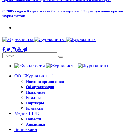
С 2005 года в Кыргызстане было совершено 53 преступления против
журналистов
ОО “Журналисты”
Новости организации
Об организации
Правление
Команда
Партнеры
Контакты
Медиа LIFE
Новости
Аналитика
Билимкана