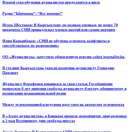
Второй этап обучения журналистов продолжится в июле
Радио “Ынтымак”: “Все хорошо!”
Игорь Шестаков: В Кыргызстане, по разным оценкам, не менее 70
процентов СМИ принадлежат членам партий или самим партиям
Илим Карыпбеков: «СМИ не обучены освещать конфликты и
способствовать их разрешению»
ОО «Журналисты» запустило обновленную версию сайта journalist.kg.
В столице Кыргызстана украли памятник журналисту Геннадию
Павлюку
Журналист Фарафонов извинился за свои статьи. Гособвинение
попросило 8 лет лишения свободы журналисту-блогеру, обвиняемому в
разжигании межнациональной розни
Между телекомпанией и ведущим идет спор на авторство телепроекта
В «Аллее журналистов» в Бишкеке прошло мероприятие, приуроченное
к 3 мая Всемирному дню свободы прессы
Аделя Лаишева: В Кыргызстане к СМИ относятся как к слуге