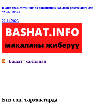
В Оше прошел тренинг по повышению навыков фактчекинга для
журналистов
22.11.2023
“Башат” сайтынан
Биз соц. тармактарда