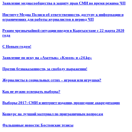
Заявление медиасообщества в защиту прав СМИ во время режима ЧП
Институт Медиа Полиси об ответственности, доступу к информации и
ограничениях для работы журналистов в период ЧП
Режим чрезвычайной ситуации введен в Кыргызстане с 22 марта 2020
года
С Новым годом!
Заявление по иску на «Азаттык» «Клооп» и «24.kg»
Против безнаказанности, за свободу выражения!
Журналисты в социальных сетях – игроки или игрушки?
Как не нужно освещать выборы?
Выборы-2017: СМИ и интернет-издания, прошедшие аккредитацию
Конкурс на лучший материал по приграничным вопросам
Фальшивые новости: Бостонские тезисы