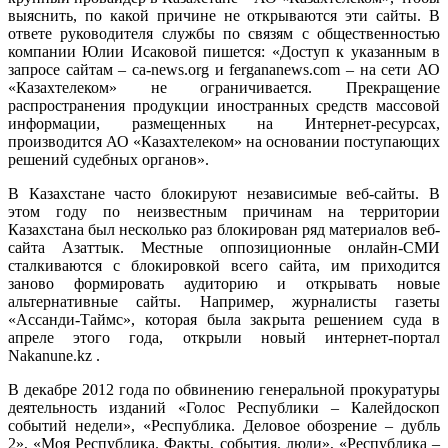
выяснить, по какой причине не открываются эти сайты. В
ответе руководителя службы по связям с общественностью
компании Юлии Исаковой пишется: «Доступ к указанным в
запросе сайтам – ca-news.org и fergananews.com – на сети АО
«Казахтелеком» не ограничивается. Прекращение
распространения продукции иностранных средств массовой
информации, размещенных на Интернет-ресурсах,
производится АО «Казахтелеком» на основании поступающих
решений судебных органов».
В Казахстане часто блокируют независимые веб-сайты. В
этом году по неизвестным причинам на территории
Казахстана был несколько раз блокирован ряд материалов веб-
сайта Азаттык. Местные оппозиционные онлайн-СМИ
сталкиваются с блокировкой всего сайта, им приходится
заново формировать аудиторию и открывать новые
альтернативные сайты. Например, журналисты газеты
«Ассанди-Таймс», которая была закрыта решением суда в
апреле этого года, открыли новый интернет-портал
Nakanune.kz .
В декабре 2012 года по обвинению генеральной прокуратуры
деятельность изданий «Голос Республики – Калейдоскоп
событий недели», «Республика. Деловое обозрение – дубль
2», «Моя Республика. Факты, события, люди», «Республика –