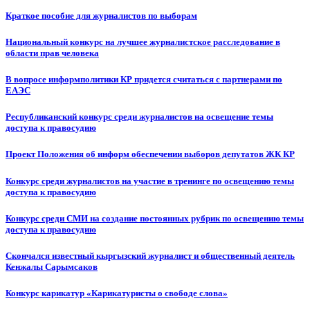
Краткое пособие для журналистов по выборам
Национальный конкурс на лучшее журналистское расследование в
области прав человека
В вопросе информполитики КР придется считаться с партнерами по
ЕАЭС
Республиканский конкурс среди журналистов на освещение темы
доступа к правосудию
Проект Положения об информ обеспечении выборов депутатов ЖК КР
Конкурс среди журналистов на участие в тренинге по освещению темы
доступа к правосудию
Конкурс среди СМИ на создание постоянных рубрик по освещению темы
доступа к правосудию
Скончался известный кыргызский журналист и общественный деятель
Кенжалы Сарымсаков
Конкурс карикатур «Карикатуристы о свободе слова»