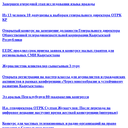
Завершен очередной этап исследования языка вражды
Из 13 человек 10 допущены к выборам генерального директора ОТРК
КР
Открытый конкурс на замещение должности Генерального директора
Общественной телерадиовещательной корпорации Кыргызской
Республики
EEDC продлил срок приема заявок в конкурсе малых грантов для
региональных СМИ Кыргызстана
Журналисттик иликтөөлөр сынагынын 3-туру
Открыта регистрация на мастер-классы для журналистов и гражданских
активистов в рамках конференции «Через многообразие к устойчивому
развитию Кыргызстана»
Эл аралык Пен-клубунун 80-мааракелик конгресси
И.о. гендиректора ОТРК Султан Жумагулов: После перехода на
цифровое вещание наступит время жесткой конкуренции (интервью)
Конкурс для частных телевизионных и радио-организаций на право
вещания в Социальном пакете