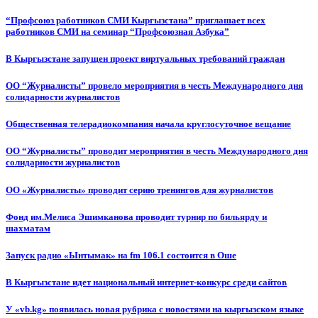
“Профсоюз работников СМИ Кыргызстана” приглашает всех
работников СМИ на семинар “Профсоюзная Азбука”
В Кыргызстане запущен проект виртуальных требований граждан
ОО “Журналисты” провело мероприятия в честь Международного дня
солидарности журналистов
Общественная телерадиокомпания начала круглосуточное вещание
ОО “Журналисты” проводит мероприятия в честь Международного дня
солидарности журналистов
ОО «Журналисты» проводит серию тренингов для журналистов
Фонд им.Мелиса Эшимканова проводит турнир по бильярду и
шахматам
Запуск радио «Ынтымак» на fm 106.1 состоится в Оше
В Кыргызстане идет национальный интернет-конкурс среди сайтов
У «vb.kg» появилась новая рубрика с новостями на кыргызском языке