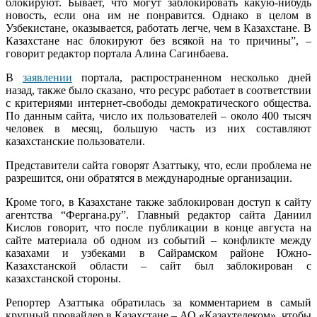
блокируют. Бывает, что могут заблокировать какую-нибудь
новость, если она им не понравится. Однако в целом в
Узбекистане, оказывается, работать легче, чем в Казахстане. В
Казахстане нас блокируют без всякой на то причины”, –
говорит редактор портала Алина Сагинбаева.
В
заявлении
портала, распространенном несколько дней
назад, также было сказано, что ресурс работает в соответствии
с критериями интернет-свободы демократического общества.
По данным сайта, число их пользователей – около 400 тысяч
человек в месяц, большую часть из них составляют
казахстанские пользователи.
Представители сайта говорят Азаттыку, что, если проблема не
разрешится, они обратятся в международные организации.
Кроме того, в Казахстане также заблокирован доступ к сайту
агентства “Фергана.ру”. Главный редактор сайта Даниил
Кислов говорит, что после публикации в конце августа на
сайте материала об одном из событий – конфликте между
казахами и узбеками в Сайрамском районе Южно-
Казахстанской области – сайт был заблокирован с
казахстанской стороны.
Репортер Азаттыка обратилась за комментарием в самый
крупный провайдер в Казахстане – АО «Казахтелеком», чтобы