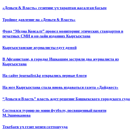
«Деньги & Власть» гезитине үч тараптан жасалган басым
Тройное давление на «Деньги & Власть»
Фонд “Медиа Консалт” провел мониторинг этических стандартов в
печатных СМИ и он-лайн изданиях Кыргызстана
Кыргызстанские журналисты едут домой
В Афганистане, в городке Ишкашим застряли два журналиста из
Кыргызстана
На сайте journalist.kg открылись первые блоги
На юге Кыргызстана стала вновь издаваться газета «Дайджест»
“Деньги и Власть” власть ждет решение Бишкекского городского суда
Состоялся турнир по мини футболу, посвященный памяти
М.Эшимканова
Текебаев үч гезит менен соттошууда