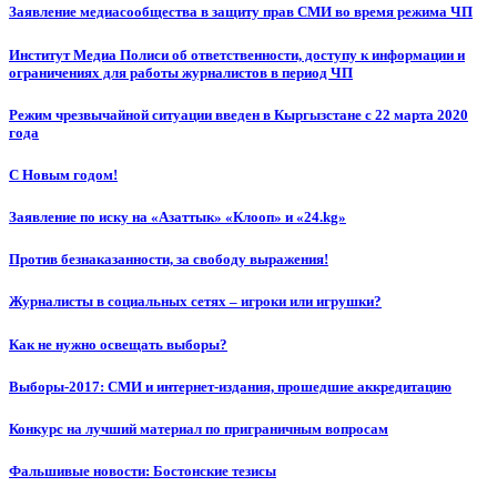
Заявление медиасообщества в защиту прав СМИ во время режима ЧП
Институт Медиа Полиси об ответственности, доступу к информации и
ограничениях для работы журналистов в период ЧП
Режим чрезвычайной ситуации введен в Кыргызстане с 22 марта 2020
года
С Новым годом!
Заявление по иску на «Азаттык» «Клооп» и «24.kg»
Против безнаказанности, за свободу выражения!
Журналисты в социальных сетях – игроки или игрушки?
Как не нужно освещать выборы?
Выборы-2017: СМИ и интернет-издания, прошедшие аккредитацию
Конкурс на лучший материал по приграничным вопросам
Фальшивые новости: Бостонские тезисы