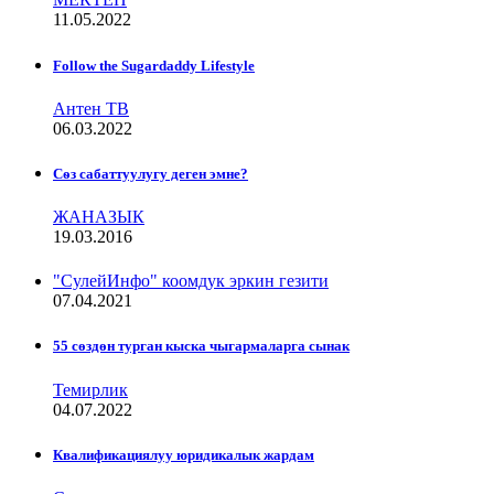
11.05.2022
Follow the Sugardaddy Lifestyle
Антен ТВ
06.03.2022
Сѳз сабаттуулугу деген эмне?
ЖАНАЗЫК
19.03.2016
"СулейИнфо" коомдук эркин гезити
07.04.2021
55 сөздөн турган кыска чыгармаларга сынак
Темирлик
04.07.2022
Квалификациялуу юридикалык жардам