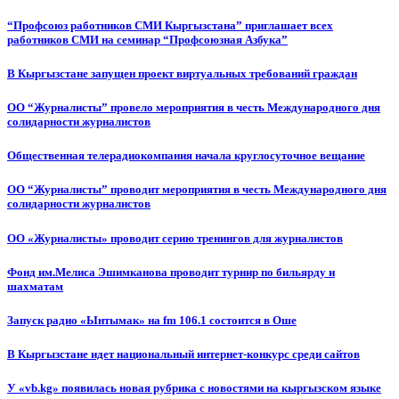
“Профсоюз работников СМИ Кыргызстана” приглашает всех
работников СМИ на семинар “Профсоюзная Азбука”
В Кыргызстане запущен проект виртуальных требований граждан
ОО “Журналисты” провело мероприятия в честь Международного дня
солидарности журналистов
Общественная телерадиокомпания начала круглосуточное вещание
ОО “Журналисты” проводит мероприятия в честь Международного дня
солидарности журналистов
ОО «Журналисты» проводит серию тренингов для журналистов
Фонд им.Мелиса Эшимканова проводит турнир по бильярду и
шахматам
Запуск радио «Ынтымак» на fm 106.1 состоится в Оше
В Кыргызстане идет национальный интернет-конкурс среди сайтов
У «vb.kg» появилась новая рубрика с новостями на кыргызском языке