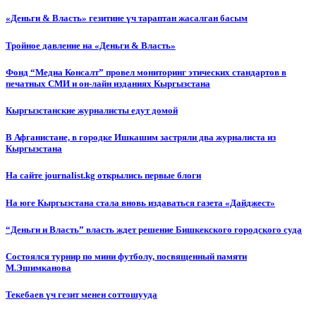
«Деньги & Власть» гезитине үч тараптан жасалган басым
Тройное давление на «Деньги & Власть»
Фонд “Медиа Консалт” провел мониторинг этических стандартов в
печатных СМИ и он-лайн изданиях Кыргызстана
Кыргызстанские журналисты едут домой
В Афганистане, в городке Ишкашим застряли два журналиста из
Кыргызстана
На сайте journalist.kg открылись первые блоги
На юге Кыргызстана стала вновь издаваться газета «Дайджест»
“Деньги и Власть” власть ждет решение Бишкекского городского суда
Состоялся турнир по мини футболу, посвященный памяти
М.Эшимканова
Текебаев үч гезит менен соттошууда