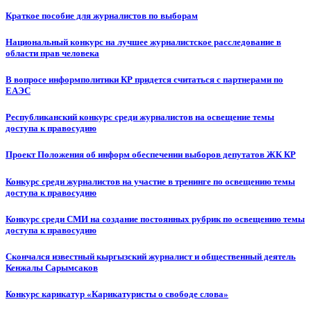
Краткое пособие для журналистов по выборам
Национальный конкурс на лучшее журналистское расследование в
области прав человека
В вопросе информполитики КР придется считаться с партнерами по
ЕАЭС
Республиканский конкурс среди журналистов на освещение темы
доступа к правосудию
Проект Положения об информ обеспечении выборов депутатов ЖК КР
Конкурс среди журналистов на участие в тренинге по освещению темы
доступа к правосудию
Конкурс среди СМИ на создание постоянных рубрик по освещению темы
доступа к правосудию
Скончался известный кыргызский журналист и общественный деятель
Кенжалы Сарымсаков
Конкурс карикатур «Карикатуристы о свободе слова»