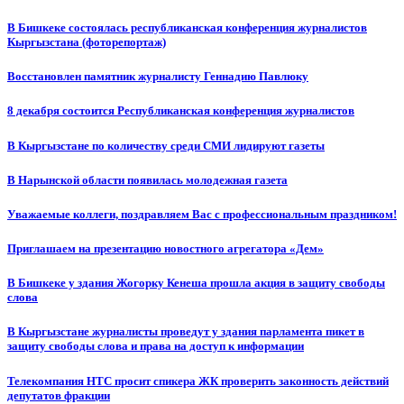
В Бишкеке состоялась республиканская конференция журналистов
Кыргызстана (фоторепортаж)
Восстановлен памятник журналисту Геннадию Павлюку
8 декабря состоится Республиканская конференция журналистов
В Кыргызстане по количеству среди СМИ лидируют газеты
В Нарынской области появилась молодежная газета
Уважаемые коллеги, поздравляем Вас с профессиональным праздником!
Приглашаем на презентацию новостного агрегатора «Дем»
В Бишкеке у здания Жогорку Кенеша прошла акция в защиту свободы
слова
В Кыргызстане журналисты проведут у здания парламента пикет в
защиту свободы слова и права на доступ к информации
Телекомпания НТС просит спикера ЖК проверить законность действий
депутатов фракции