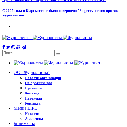
С 2005 года в Кыргызстане было совершено 53 преступления против
журналистов
ОО “Журналисты”
Новости организации
Об организации
Правление
Команда
Партнеры
Контакты
Медиа LIFE
Новости
Аналитика
Билимкана