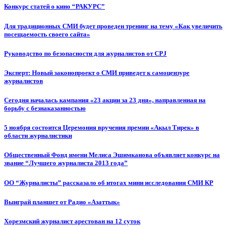
Конкурс статей о кино “РАКУРС”
Для традиционных СМИ будет проведен тренинг на тему «Как увеличить
посещаемость своего сайта»
Руководство по безопасности для журналистов от CPJ
Эксперт: Новый законопроект о СМИ приведет к самоцензуре
журналистов
Сегодня началась кампания «23 акции за 23 дня», направленная на
борьбу с безнаказанностью
5 ноября состоится Церемония вручения премии «Акыл Тирек» в
области журналистики
Общественный Фонд имени Мелиса Эшимканова объявляет конкурс на
звание “Лучшего журналиста 2013 года”
ОО “Журналисты” рассказало об итогах мини исследования СМИ КР
Выиграй планшет от Радио «Азаттык»
Хорезмский журналист арестован на 12 суток