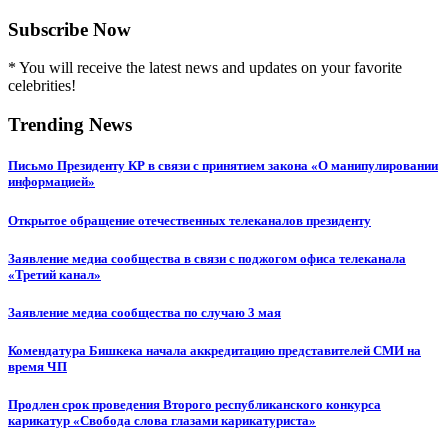
Subscribe Now
* You will receive the latest news and updates on your favorite
celebrities!
Trending News
Письмо Президенту КР в связи с принятием закона «О манипулировании
информацией»
Открытое обращение отечественных телеканалов президенту
Заявление медиа сообщества в связи с поджогом офиса телеканала
«Третий канал»
Заявление медиа сообщества по случаю 3 мая
Комендатура Бишкека начала аккредитацию представителей СМИ на
время ЧП
Продлен срок проведения Второго республиканского конкурса
карикатур «Свобода слова глазами карикатуриста»