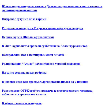
Юные корреспонденты газеты «Данек» получили возможность готовить
мультимедийный контент
Цифровое будущее не за горами
Результаты конкурса «Ресурсы страны – ресурсы народа»
Первые курсы Школы журналистики
В Оше журналисты провели субботник на Аллее журналистов
Поздравляем Вас с Всемирным днем печати!
Радиостанция “Алмаз” находится под угрозой закрытия
На сайте создана новая рубрика
В индексе свободы прессы Кыргызстан поднялся на 2 позиции
Руководство ОТРК требует привлечь к ответственности человека,
избившего журналистов канала
В эфире – новое телевидение