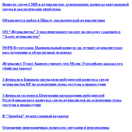
Конкурс среди СМИ и журналистов, освещающих вопросы окружающей
среды и экологические проблемы
Объявляется набор в Школу экологической журналистики
ОО “Журналисты” 3 мая приглашает коллег на посадку саженцев в
“Аллее журналистов”
IWPR Kyrgyzstan: Национальный конкурс на лучшее журналистское
расследование в области прав человека
Журналист Турат Акимов считает, что Мэлис Турганбаев заказал его
убийство (видео)
3 февраля в Бишкеке наградили победителей конкурса среди
журналистов КР по освещению темы доступа к правосудию
3 февраля состоится Церемония награждения победителей
Республиканского конкурса среди журналистов по освещению темы
доступа к правосудию
В “Акчабар” нужен главный редактор
Освещение приграничных вопросов: ситуация и перспективы