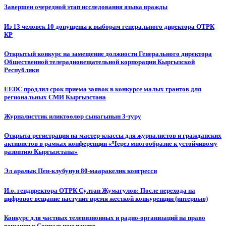
Завершен очередной этап исследования языка вражды
Из 13 человек 10 допущены к выборам генерального директора ОТРК
КР
Открытый конкурс на замещение должности Генерального директора
Общественной телерадиовещательной корпорации Кыргызской
Республики
EEDC продлил срок приема заявок в конкурсе малых грантов для
региональных СМИ Кыргызстана
Журналисттик иликтөөлөр сынагынын 3-туру
Открыта регистрация на мастер-классы для журналистов и гражданских
активистов в рамках конференции «Через многообразие к устойчивому
развитию Кыргызстана»
Эл аралык Пен-клубунун 80-мааракелик конгресси
И.о. гендиректора ОТРК Султан Жумагулов: После перехода на
цифровое вещание наступит время жесткой конкуренции (интервью)
Конкурс для частных телевизионных и радио-организаций на право
вещания в Социальном пакете