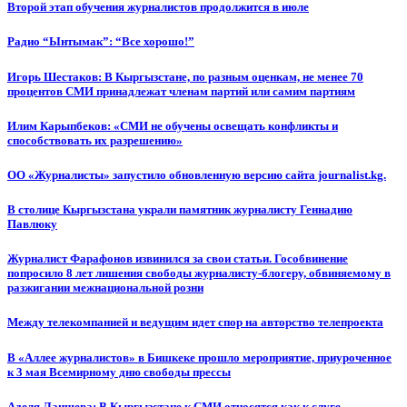
Второй этап обучения журналистов продолжится в июле
Радио “Ынтымак”: “Все хорошо!”
Игорь Шестаков: В Кыргызстане, по разным оценкам, не менее 70
процентов СМИ принадлежат членам партий или самим партиям
Илим Карыпбеков: «СМИ не обучены освещать конфликты и
способствовать их разрешению»
ОО «Журналисты» запустило обновленную версию сайта journalist.kg.
В столице Кыргызстана украли памятник журналисту Геннадию
Павлюку
Журналист Фарафонов извинился за свои статьи. Гособвинение
попросило 8 лет лишения свободы журналисту-блогеру, обвиняемому в
разжигании межнациональной розни
Между телекомпанией и ведущим идет спор на авторство телепроекта
В «Аллее журналистов» в Бишкеке прошло мероприятие, приуроченное
к 3 мая Всемирному дню свободы прессы
Аделя Лаишева: В Кыргызстане к СМИ относятся как к слуге