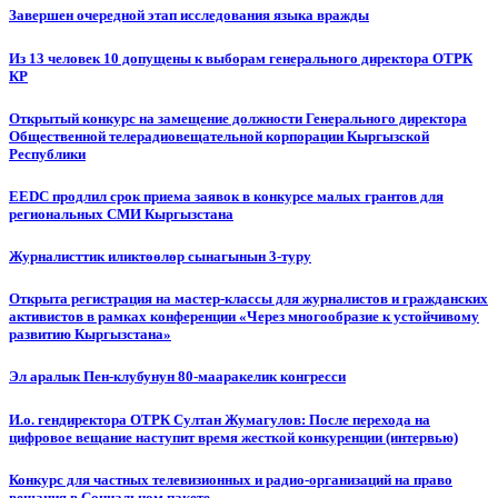
Завершен очередной этап исследования языка вражды
Из 13 человек 10 допущены к выборам генерального директора ОТРК
КР
Открытый конкурс на замещение должности Генерального директора
Общественной телерадиовещательной корпорации Кыргызской
Республики
EEDC продлил срок приема заявок в конкурсе малых грантов для
региональных СМИ Кыргызстана
Журналисттик иликтөөлөр сынагынын 3-туру
Открыта регистрация на мастер-классы для журналистов и гражданских
активистов в рамках конференции «Через многообразие к устойчивому
развитию Кыргызстана»
Эл аралык Пен-клубунун 80-мааракелик конгресси
И.о. гендиректора ОТРК Султан Жумагулов: После перехода на
цифровое вещание наступит время жесткой конкуренции (интервью)
Конкурс для частных телевизионных и радио-организаций на право
вещания в Социальном пакете