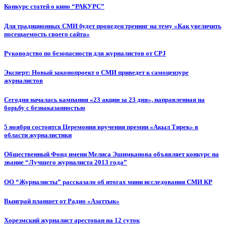
Конкурс статей о кино “РАКУРС”
Для традиционных СМИ будет проведен тренинг на тему «Как увеличить
посещаемость своего сайта»
Руководство по безопасности для журналистов от CPJ
Эксперт: Новый законопроект о СМИ приведет к самоцензуре
журналистов
Сегодня началась кампания «23 акции за 23 дня», направленная на
борьбу с безнаказанностью
5 ноября состоится Церемония вручения премии «Акыл Тирек» в
области журналистики
Общественный Фонд имени Мелиса Эшимканова объявляет конкурс на
звание “Лучшего журналиста 2013 года”
ОО “Журналисты” рассказало об итогах мини исследования СМИ КР
Выиграй планшет от Радио «Азаттык»
Хорезмский журналист арестован на 12 суток