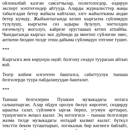
ойлоналбай калган саясатчылар, политологдор, өздөрүн
эксперт эсептегендер айтууда. Аларды журналисттер жаңы
табылгадан бетер жабыла кайталап, элге жайылтканы андан
бетер күчөдү. Жыйынтыгында келип кыргызча сүйлөмдүн
түзүлүшү, кыргызча сөз ыдыры бузулуп, энетилдин
өзгөчөлүгү жоголуп, кайреле орусташып кетип атпайбы.
Чындыгында кыргыз эки дүйнөдө да минтип сүйлөгөн эмес,
анткени биздин тилде этиш дайыма сүйлөмдүн этегине түшөт.
***
Кыргызга жек көрүнүш оңой: болгону сөздүн туурасын айтып
кой.
Театр кийим илгичтен башталса, сабаттуулук тыныш
белгилерди туура пайдалануудан башталат.
***
Тыныш белгилерин Пушкин музыкадагы нотага
салыштырган. Алар ойдун оролун бөлүп көрсөтөт, сөздөрдү
ыраатка салат, сүйлөмгө ыргак берип, угумун арттырат,
түшүнгөнгө жеңил кылат. Эң негизгиси – тыныш белгилери
жазма тилде музыкадагы нотадай кызмат кылат: бүткүл
текстти бекем туташтырып, логикалык бир көгөнгө байлайт,