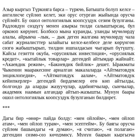
Азыр кыргыз Түркияга барса – түркчө, Батышта болуп келсе –
ангилисче сүйлөп келет, эки орус отурган жыйында орусча
сүйлөйт. Бу ошол онтологиялык коопсуздук сезим бузулганы.
Радловдун сөздүгү менен азыркы тилди салыштырсаң, бул
оркоюп көрүнөт. Болбосо мына куранды, уланды мүчөлөрдү
алалы, айрыкча –лык, – дык деген жалгама мүчөлөрдү чала
сабат журналисттер ылайыгы келсе-келбесе деле көрүнгөн
сөзгө жабыштырып, тилдин ишпалдасын чыгарып бүтүштү.
Кайсы гезитти окуба, «орусиялык инвестиция», «орусиялык
кредит», «кытайлык товарлар» дегендей айтымдар жайнайт.
«Акаевдик режим», «Бакиевдик бийлик» дешет. Ыракматы
Чыкенин мааракесине арналган макалаларда «Айтматовдук
энциклопедия», «Айтматовдук аалам», «Айтматовдук
кейипкерлер» дегендей бирдемелер өтө көп айтылды,
болгондо да аларды жазуучулар, адабиятчылар, сынчылар,
академик наамын алгандар айтып-жазышты. Мунун баары
ошол онтологиялык коопсуздук бузулганын билдирет.
***
Дагы бир «өнөр» пайда болду: «мен ойлойм», «мен ойлоп
атам», «мен ойлоп турам», «мен эсептейм». Бу баягы орусча
сүйлөм башындагы «я думаю», «я считаю», «я полагаю»
дегендин сөзмө-сөз көчүрмөсү. Мунун баарын кыргызча