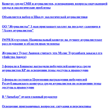
Конкурс среди СМИ и журналистов, освещающих вопросы окружающей
среды и экологические проблемы
Объявляется набор в Школу экологической журналистики
ОО “Журналисты” 3 мая приглашает коллег на посадку саженцев в
“Аллее журналистов”
IWPR Kyrgyzstan: Национальный конкурс на лучшее журналистское
расследование в области прав человека
Журналист Турат Акимов считает, что Мэлис Турганбаев заказал его
убийство (видео)
3 февраля в Бишкеке наградили победителей конкурса среди
журналистов КР по освещению темы доступа к правосудию
3 февраля состоится Церемония награждения победителей
Республиканского конкурса среди журналистов по освещению темы
доступа к правосудию
В “Акчабар” нужен главный редактор
Освещение приграничных вопросов: ситуация и перспективы