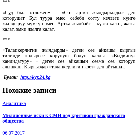
***
«Суд был отложен» – «Сот артка жылдырылды» деп
которушат. Бул туура эмес, себеби сотту кечээги күнгө
жылдыруу мүмкүн эмес. Артка жылбайт – күзгө калат, жазга
калат, эмки жылга калат.
***
«Талапкерлигин жылдырды» деген сөз айкашы кыргыз
тилинде кадыресе көрүнүш болуп калды. «Выдвинул
кандидатуру» – деген сөз айкашын сөзмө сөз которуп
алышкан. Кыргыздар «талапкерлигин коет» деп айтышат.
Булак:
http://kyr.24.kg
Похожие записи
Аналитика
Миллионные иски к СМИ под критикой гражданского
общества
06.07.2017