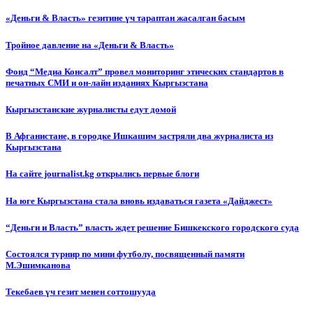
«Деньги & Власть» гезитине үч тараптан жасалган басым
Тройное давление на «Деньги & Власть»
Фонд “Медиа Консалт” провел мониторинг этических стандартов в
печатных СМИ и он-лайн изданиях Кыргызстана
Кыргызстанские журналисты едут домой
В Афганистане, в городке Ишкашим застряли два журналиста из
Кыргызстана
На сайте journalist.kg открылись первые блоги
На юге Кыргызстана стала вновь издаваться газета «Дайджест»
“Деньги и Власть” власть ждет решение Бишкекского городского суда
Состоялся турнир по мини футболу, посвященный памяти
М.Эшимканова
Текебаев үч гезит менен соттошууда