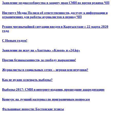
Заявление медиасообщества в защиту прав СМИ во время режима ЧП
Институт Медиа Полиси об ответственности, доступу к информации и
ограничениях для работы журналистов в период ЧП
Режим чрезвычайной ситуации введен в Кыргызстане с 22 марта 2020
года
С Новым годом!
Заявление по иску на «Азаттык» «Клооп» и «24.kg»
Против безнаказанности, за свободу выражения!
Журналисты в социальных сетях – игроки или игрушки?
Как не нужно освещать выборы?
Выборы-2017: СМИ и интернет-издания, прошедшие аккредитацию
Конкурс на лучший материал по приграничным вопросам
Фальшивые новости: Бостонские тезисы