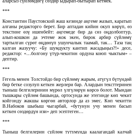
аларсыз сүйлөмдөгү сөздөр ыдырап-бытырап кетмек.
***
Константин Паустовский жаш кезинде аңгеме жазып, каратып
алганы редакторго берет. Бир аптадан кийин окуп көрүп, өз
текстине өзү ишенбейт: аңгемеде бир да сөз оңдолбоптур,
алып-кошкон да эчтеме жок экен, бирок арбир сүйлөмү
тартылган сүрөт өңдөнүп ушунчалык таамай, так… Таза таң
калган жазуучу: «Бу шумдукту кантип жасадыңыз?!» десе,
редактор: «…болгону үтүр-чекитин ордуна коюп чыктым» –
дептир.
***
Гегель менен Толстойдо бир сүйлөмү жарым, атүгүл бүтүндөй
бир бетке созулуп кеткен жерлери бар. Алардын тексттеринен
тыныш белгилеринин мүрөл үлгүлөрүн көрсө болот. Мындан
тышкары сүйлөм башында, ортосунда же этегинде көп чекит
койгонду жакшы көргөн авторлор да аз эмес. Көп чекитти
В.Набоков шыбыш чыгарбай, «бутунун учу менен басып
кеткен сөздөрдүн изи» деп эсептеген…
***
Тыныш белгилерин сүйлөм тутумунда каалагандай калчай