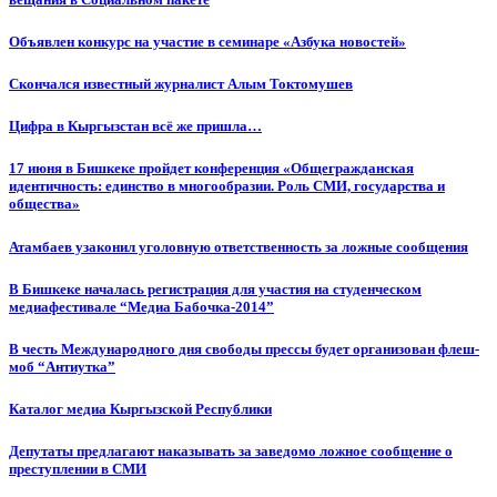
Объявлен конкурс на участие в семинаре «Азбука новостей»
Cкончался известный журналист Алым Токтомушев
Цифра в Кыргызстан всё же пришла…
17 июня в Бишкеке пройдет конференция «Общегражданская
идентичность: единство в многообразии. Роль СМИ, государства и
общества»
Атамбаев узаконил уголовную ответственность за ложные сообщения
В Бишкеке началась регистрация для участия на студенческом
медиафестивале “Медиа Бабочка-2014”
В честь Международного дня свободы прессы будет организован флеш-
моб “Антиутка”
Каталог медиа Кыргызской Республики
Депутаты предлагают наказывать за заведомо ложное сообщение о
преступлении в СМИ