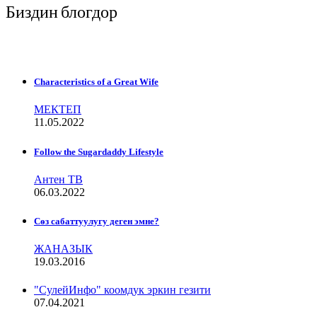
Биздин блогдор
Characteristics of a Great Wife
МЕКТЕП
11.05.2022
Follow the Sugardaddy Lifestyle
Антен ТВ
06.03.2022
Сѳз сабаттуулугу деген эмне?
ЖАНАЗЫК
19.03.2016
"СулейИнфо" коомдук эркин гезити
07.04.2021