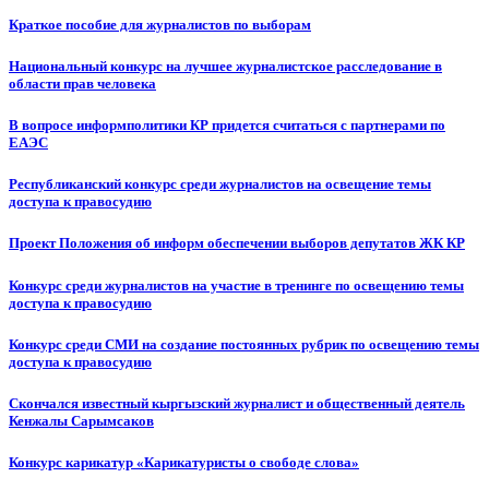
Краткое пособие для журналистов по выборам
Национальный конкурс на лучшее журналистское расследование в
области прав человека
В вопросе информполитики КР придется считаться с партнерами по
ЕАЭС
Республиканский конкурс среди журналистов на освещение темы
доступа к правосудию
Проект Положения об информ обеспечении выборов депутатов ЖК КР
Конкурс среди журналистов на участие в тренинге по освещению темы
доступа к правосудию
Конкурс среди СМИ на создание постоянных рубрик по освещению темы
доступа к правосудию
Скончался известный кыргызский журналист и общественный деятель
Кенжалы Сарымсаков
Конкурс карикатур «Карикатуристы о свободе слова»