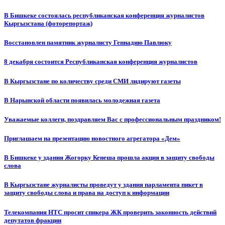
В Бишкеке состоялась республиканская конференция журналистов
Кыргызстана (фоторепортаж)
Восстановлен памятник журналисту Геннадию Павлюку
8 декабря состоится Республиканская конференция журналистов
В Кыргызстане по количеству среди СМИ лидируют газеты
В Нарынской области появилась молодежная газета
Уважаемые коллеги, поздравляем Вас с профессиональным праздником!
Приглашаем на презентацию новостного агрегатора «Дем»
В Бишкеке у здания Жогорку Кенеша прошла акция в защиту свободы
слова
В Кыргызстане журналисты проведут у здания парламента пикет в
защиту свободы слова и права на доступ к информации
Телекомпания НТС просит спикера ЖК проверить законность действий
депутатов фракции