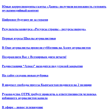
Юные корреспонденты газеты «Данек» получили возможность готовить
мультимедийный контент
Цифровое будущее не за горами
Результаты конкурса «Ресурсы страны – ресурсы народа»
Первые курсы Школы журналистики
В Оше журналисты провели субботник на Аллее журналистов
Поздравляем Вас с Всемирным днем печати!
Радиостанция “Алмаз” находится под угрозой закрытия
На сайте создана новая рубрика
В индексе свободы прессы Кыргызстан поднялся на 2 позиции
Руководство ОТРК требует привлечь к ответственности человека,
избившего журналистов канала
В эфире – новое телевидение