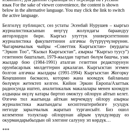
язык For the sake of viewer convenience, the content is shown
below in the alternative language. You may click the link to switch
the active language.
Белгилүү публицист, сөз устаты Эсенбай Нурушев – кыргыз
журналистикасынын өнүгүү жолундагы бараандуу
авторлордун бири. Кыргыз улуттук университетинин
журналистика факультетинин алгачкы бүтүрүүчүлөрүнөн.
Чыгармачылык чыйры «Советтик Кыргызстан» (мурдагы
“Эркин Тоо”, “Кызыл Кыргызстан”, азыркы “Кыргыз туусу”)
гезитинен башталып, 1979-жылдан тартып бөлүм башчы, узак
жылдар бою (1984-1991) аталган гезиттин редакторунун
орунбасарлык милдеттерин аркалаган. Кыргызстан эгемен
болгон алгачкы жылдары (1991-1994) Кыргызстан Жогорку
Кеңешинин басмасөз, котормо жана коомдук байланыш
бөлүмүн жетектеп келген. Кийин Эркин Европа/Азаттык
радиосунда иштеп, аналитикалык макалалары менен коомдун
алдыңкы өкүлү катары биртоп омоктуу ойлорун айтып келет.
Өзгөчө тил жаатында айткан мерчемдүү ойлору азыркы
журналистика жаатындагы кесиптештерибизге усулдук
негизде зарылчылык жаратып тургансыйт. Биз ошол
келемтени толуктаар ойлорунан айрым үзүндүлөрдү өз
окурмандарыбыздын ой элегине салууну эп көрдүк…
***