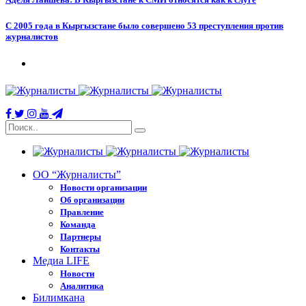
С 2005 года в Кыргызстане было совершено 53 преступления против
журналистов
ОО “Журналисты”
Новости организации
Об организации
Правление
Команда
Партнеры
Контакты
Медиа LIFE
Новости
Аналитика
Билимкана