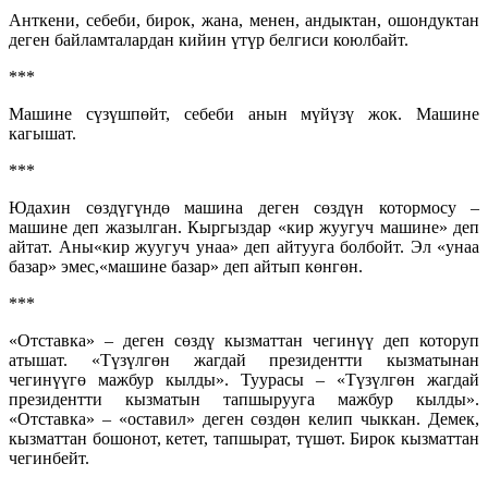
Анткени, себеби, бирок, жана, менен, андыктан, ошондуктан
деген байламталардан кийин үтүр белгиси коюлбайт.
***
Машине сүзүшпөйт, себеби анын мүйүзү жок. Машине
кагышат.
***
Юдахин сөздүгүндө машина деген сөздүн котормосу –
машине деп жазылган. Кыргыздар «кир жуугуч машине» деп
айтат. Аны«кир жуугуч унаа» деп айтууга болбойт. Эл «унаа
базар» эмес,«машине базар» деп айтып көнгөн.
***
«Отставка» – деген сөздү кызматтан чегинүү деп которуп
атышат. «Түзүлгөн жагдай президентти кызматынан
чегинүүгө мажбур кылды». Туурасы – «Түзүлгөн жагдай
президентти кызматын тапшырууга мажбур кылды».
«Отставка» – «оставил» деген сөздөн келип чыккан. Демек,
кызматтан бошонот, кетет, тапшырат, түшөт. Бирок кызматтан
чегинбейт.