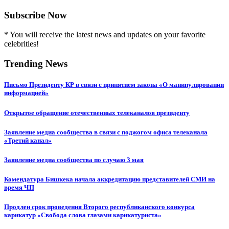
Subscribe Now
* You will receive the latest news and updates on your favorite
celebrities!
Trending News
Письмо Президенту КР в связи с принятием закона «О манипулировании
информацией»
Открытое обращение отечественных телеканалов президенту
Заявление медиа сообщества в связи с поджогом офиса телеканала
«Третий канал»
Заявление медиа сообщества по случаю 3 мая
Комендатура Бишкека начала аккредитацию представителей СМИ на
время ЧП
Продлен срок проведения Второго республиканского конкурса
карикатур «Свобода слова глазами карикатуриста»