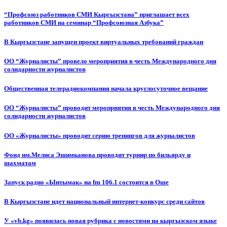
“Профсоюз работников СМИ Кыргызстана” приглашает всех
работников СМИ на семинар “Профсоюзная Азбука”
В Кыргызстане запущен проект виртуальных требований граждан
ОО “Журналисты” провело мероприятия в честь Международного дня
солидарности журналистов
Общественная телерадиокомпания начала круглосуточное вещание
ОО “Журналисты” проводит мероприятия в честь Международного дня
солидарности журналистов
ОО «Журналисты» проводит серию тренингов для журналистов
Фонд им.Мелиса Эшимканова проводит турнир по бильярду и
шахматам
Запуск радио «Ынтымак» на fm 106.1 состоится в Оше
В Кыргызстане идет национальный интернет-конкурс среди сайтов
У «vb.kg» появилась новая рубрика с новостями на кыргызском языке