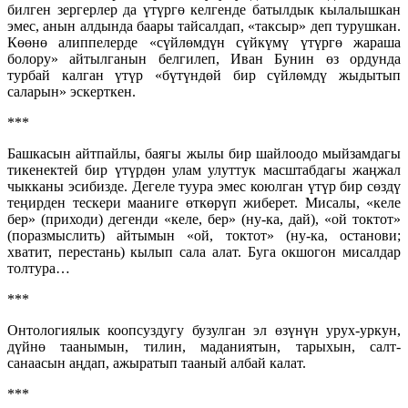
билген зергерлер да үтүргө келгенде батылдык кылалышкан
эмес, анын алдында баары тайсалдап, «таксыр» деп турушкан.
Көөнө алиппелерде «сүйлөмдүн сүйкүмү үтүргө жараша
болору» айтылганын белгилеп, Иван Бунин өз ордунда
турбай калган үтүр «бүтүндөй бир сүйлөмдү жыдытып
саларын» эскерткен.
***
Башкасын айтпайлы, баягы жылы бир шайлоодо мыйзамдагы
тикенектей бир үтүрдөн улам улуттук масштабдагы жаңжал
чыкканы эсибизде. Дегеле туура эмес коюлган үтүр бир сөздү
теңирден тескери мааниге өткөрүп жиберет. Мисалы, «келе
бер» (приходи) дегенди «келе, бер» (ну-ка, дай), «ой токтот»
(поразмыслить) айтымын «ой, токтот» (ну-ка, останови;
хватит, перестань) кылып сала алат. Буга окшогон мисалдар
толтура…
***
Онтологиялык коопсуздугу бузулган эл өзүнүн урух-уркун,
дүйнө таанымын, тилин, маданиятын, тарыхын, салт-
санаасын аңдап, ажыратып тааный албай калат.
***