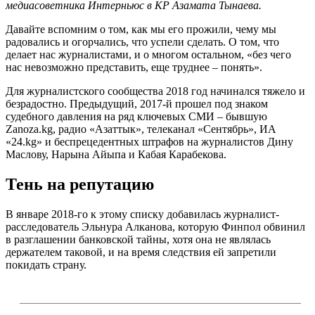
медиасоветника Интерньюс в КР Азамата Тынаева.
Давайте вспомним о том, как мы его прожили, чему мы
радовались и огорчались, что успели сделать. О том, что
делает нас журналистами, и о многом остальном, «без чего
нас невозможно представить, еще труднее – понять».
Для журналистского сообщества 2018 год начинался тяжело и
безрадостно. Предыдущий, 2017-й прошел под знаком
судебного давления на ряд ключевых СМИ – бывшую
Zanoza.kg, радио «Азаттык», телеканал «Сентябрь», ИА
«24.kg» и беспрецедентных штрафов на журналистов Дину
Маслову, Нарына Айыпа и Кабая Карабекова.
Тень на репутацию
В январе 2018-го к этому списку добавилась журналист-
расследователь Эльнура Алканова, которую Финпол обвинил
в разглашении банковской тайны, хотя она не являлась
держателем таковой, и на время следствия ей запретили
покидать страну.