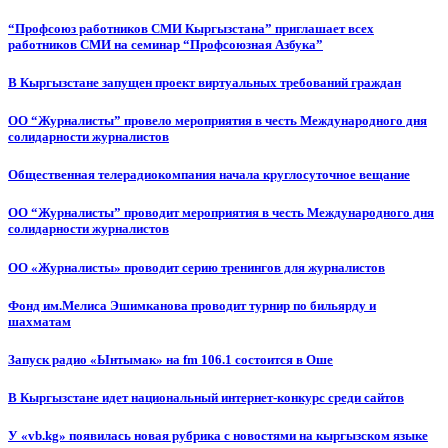
“Профсоюз работников СМИ Кыргызстана” приглашает всех
работников СМИ на семинар “Профсоюзная Азбука”
В Кыргызстане запущен проект виртуальных требований граждан
ОО “Журналисты” провело мероприятия в честь Международного дня
солидарности журналистов
Общественная телерадиокомпания начала круглосуточное вещание
ОО “Журналисты” проводит мероприятия в честь Международного дня
солидарности журналистов
ОО «Журналисты» проводит серию тренингов для журналистов
Фонд им.Мелиса Эшимканова проводит турнир по бильярду и
шахматам
Запуск радио «Ынтымак» на fm 106.1 состоится в Оше
В Кыргызстане идет национальный интернет-конкурс среди сайтов
У «vb.kg» появилась новая рубрика с новостями на кыргызском языке