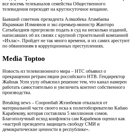
все восемь телеканалов семейства Общественного
телевидения переходят на круглосуточное вещание.
Бывший советник президента Алмазбека Атамбаева
Икрамжан Илмиянов и экс-премьер-министр Жанторо
Сатыбалдиев пригрозили подать в суд на несколько изданий,
написавших об их связях с крупной строительной компанией
«Ихлас». Пройдет не так много времени, и их самих арестуют
по обвинениям в коррупционных преступлениях.
Media
Toptoo
Новость из телевизионного мира – НТС объявил о
прекращении ретрансляции российского НТВ. Гендиректор
Жайнак Усен уулу объяснил решение тем, что канал намерен
работать самостоятельно и увеличить контент собственного
производства.
Breaking news – Сооронбай Жээнбеков отказался от
материальной части своего иска к политобозревателю Кабаю
Карабекову, которая составляла 5 миллионов сомов.
Благополучный исход конфликта сам Карабеков оценил как
«настрой президента защищать свободу СМИ и
демократические ценности в республике».