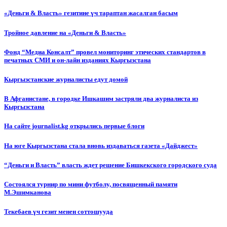
«Деньги & Власть» гезитине үч тараптан жасалган басым
Тройное давление на «Деньги & Власть»
Фонд “Медиа Консалт” провел мониторинг этических стандартов в
печатных СМИ и он-лайн изданиях Кыргызстана
Кыргызстанские журналисты едут домой
В Афганистане, в городке Ишкашим застряли два журналиста из
Кыргызстана
На сайте journalist.kg открылись первые блоги
На юге Кыргызстана стала вновь издаваться газета «Дайджест»
“Деньги и Власть” власть ждет решение Бишкекского городского суда
Состоялся турнир по мини футболу, посвященный памяти
М.Эшимканова
Текебаев үч гезит менен соттошууда