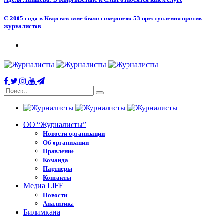
С 2005 года в Кыргызстане было совершено 53 преступления против
журналистов
ОО “Журналисты”
Новости организации
Об организации
Правление
Команда
Партнеры
Контакты
Медиа LIFE
Новости
Аналитика
Билимкана