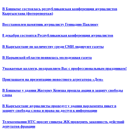
В Бишкеке состоялась республиканская конференция журналистов
Кыргызстана (фоторепортаж)
Восстановлен памятник журналисту Геннадию Павлюку
8 декабря состоится Республиканская конференция журналистов
В Кыргызстане по количеству среди СМИ лидируют газеты
В Нарынской области появилась молодежная газета
Уважаемые коллеги, поздравляем Вас с профессиональным праздником!
Приглашаем на презентацию новостного агрегатора «Дем»
В Бишкеке у здания Жогорку Кенеша прошла акция в защиту свободы
слова
В Кыргызстане журналисты проведут у здания парламента пикет в
защиту свободы слова и права на доступ к информации
Телекомпания НТС просит спикера ЖК проверить законность действий
депутатов фракции