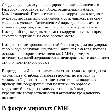
Следующую шумиху спровоцировало видеообращение в
Facebook пресс-секретаря Госэкотехинспекции Анары
Мамбеталиевой. После ее сигналов о коррупции в ведомстве
руководство защитило обвиненных сотрудников, а ее саму
собралось уволить. Возмущение Анары дошло до самого
главы государства, который поручил Совбезу разобраться.
Последний подтвердил, что факты коррупции есть, и пресс-
секретарь вернулась на свое рабочее место.
Потеря – после продолжительной болезни умерла популярная
теле- и радиоведущая, шоувумен Салтанат Саматова, которая
осталась в истории отечественных СМИ примером
интеллектуальной журналистики, неподражаемого авторского
стиля и позитивного образа.
В преддверии Дня независимости страны указом президента
журналиста Уланбека Эгизбаева посмертно наградили
медалью «Эрдик» «за оказание значительной поддержки в
проведении государственной политики по борьбе с
коррупцией в Кыргызстане, существенный вклад в
укрепление государственности и активную гражданскую
позицию».
В фокусе мировых СМИ