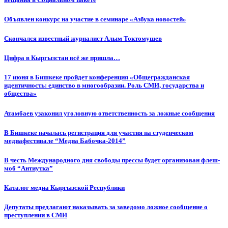
Объявлен конкурс на участие в семинаре «Азбука новостей»
Cкончался известный журналист Алым Токтомушев
Цифра в Кыргызстан всё же пришла…
17 июня в Бишкеке пройдет конференция «Общегражданская
идентичность: единство в многообразии. Роль СМИ, государства и
общества»
Атамбаев узаконил уголовную ответственность за ложные сообщения
В Бишкеке началась регистрация для участия на студенческом
медиафестивале “Медиа Бабочка-2014”
В честь Международного дня свободы прессы будет организован флеш-
моб “Антиутка”
Каталог медиа Кыргызской Республики
Депутаты предлагают наказывать за заведомо ложное сообщение о
преступлении в СМИ