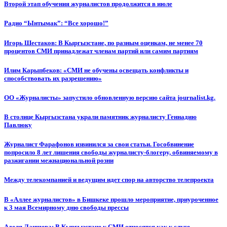
Второй этап обучения журналистов продолжится в июле
Радио “Ынтымак”: “Все хорошо!”
Игорь Шестаков: В Кыргызстане, по разным оценкам, не менее 70
процентов СМИ принадлежат членам партий или самим партиям
Илим Карыпбеков: «СМИ не обучены освещать конфликты и
способствовать их разрешению»
ОО «Журналисты» запустило обновленную версию сайта journalist.kg.
В столице Кыргызстана украли памятник журналисту Геннадию
Павлюку
Журналист Фарафонов извинился за свои статьи. Гособвинение
попросило 8 лет лишения свободы журналисту-блогеру, обвиняемому в
разжигании межнациональной розни
Между телекомпанией и ведущим идет спор на авторство телепроекта
В «Аллее журналистов» в Бишкеке прошло мероприятие, приуроченное
к 3 мая Всемирному дню свободы прессы
Аделя Лаишева: В Кыргызстане к СМИ относятся как к слуге