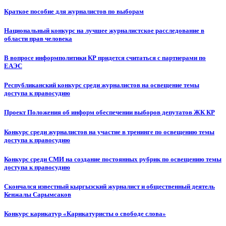
Краткое пособие для журналистов по выборам
Национальный конкурс на лучшее журналистское расследование в
области прав человека
В вопросе информполитики КР придется считаться с партнерами по
ЕАЭС
Республиканский конкурс среди журналистов на освещение темы
доступа к правосудию
Проект Положения об информ обеспечении выборов депутатов ЖК КР
Конкурс среди журналистов на участие в тренинге по освещению темы
доступа к правосудию
Конкурс среди СМИ на создание постоянных рубрик по освещению темы
доступа к правосудию
Скончался известный кыргызский журналист и общественный деятель
Кенжалы Сарымсаков
Конкурс карикатур «Карикатуристы о свободе слова»