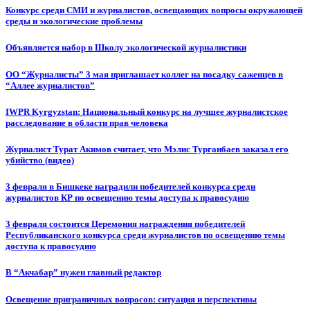
Конкурс среди СМИ и журналистов, освещающих вопросы окружающей
среды и экологические проблемы
Объявляется набор в Школу экологической журналистики
ОО “Журналисты” 3 мая приглашает коллег на посадку саженцев в
“Аллее журналистов”
IWPR Kyrgyzstan: Национальный конкурс на лучшее журналистское
расследование в области прав человека
Журналист Турат Акимов считает, что Мэлис Турганбаев заказал его
убийство (видео)
3 февраля в Бишкеке наградили победителей конкурса среди
журналистов КР по освещению темы доступа к правосудию
3 февраля состоится Церемония награждения победителей
Республиканского конкурса среди журналистов по освещению темы
доступа к правосудию
В “Акчабар” нужен главный редактор
Освещение приграничных вопросов: ситуация и перспективы