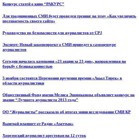
Конкурс статей о кино “РАКУРС”
Для традиционных СМИ будет проведен тренинг на тему «Как увеличить
посещаемость своего сайта»
Руководство по безопасности для журналистов от CPJ
Эксперт: Новый законопроект о СМИ приведет к самоцензуре
журналистов
Сегодня началась кампания «23 акции за 23 дня», направленная на
борьбу с безнаказанностью
5 ноября состоится Церемония вручения премии «Акыл Тирек» в
области журналистики
Общественный Фонд имени Мелиса Эшимканова объявляет конкурс на
звание “Лучшего журналиста 2013 года”
ОО “Журналисты” рассказало об итогах мини исследования СМИ КР
Выиграй планшет от Радио «Азаттык»
Хорезмский журналист арестован на 12 суток