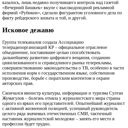
казалось, лишь недавно получившего контроль над газетой
«Вечерний Бишкек» вкупе с высокодоходной рекламной
фирмой «Рубикон», сделали фигурантом уголовного дела по
факту рейдерского захвата и той, и другой.
Исковое дежавю
Группа телеканалов создала Ассоциацию
телерадиоорганизаций КР – официальное отраслевое
объединение, поставившее целью способствовать
дальнейшему развитию цифрового вещания, созданию
цивилизованного и справедливого рынка телерекламы,
совершенствованию законодательства о ТВ, особенно в части
исполнения норм о государственном языке, собственном
производстве, борьбе с пиратским контентом и охране
авторских прав.
Скончался министр культуры, информации и туризма Султан
Жумагулов – болезнь отняла у журналистского мира страны
одного из ярких его представителей. Опытнейший журналист
с активной жизненной позицией, успешный руководитель
целого ряда значимых отечественных СМИ, тактичный
наставник журналистской молодежи – занять его место в
профессии будет трудно.