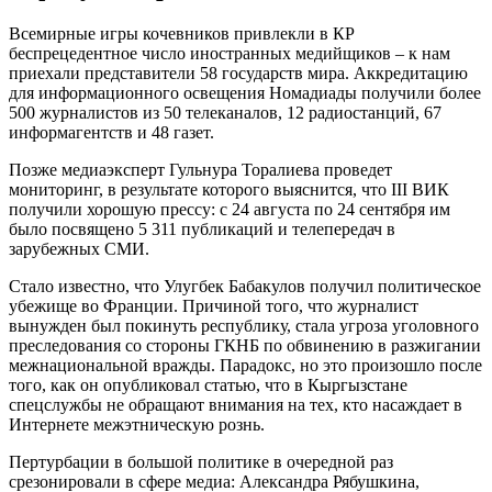
Всемирные игры кочевников привлекли в КР
беспрецедентное число иностранных медийщиков – к нам
приехали представители 58 государств мира. Аккредитацию
для информационного освещения Номадиады получили более
500 журналистов из 50 телеканалов, 12 радиостанций, 67
информагентств и 48 газет.
Позже медиаэксперт Гульнура Торалиева проведет
мониторинг, в результате которого выяснится, что III ВИК
получили хорошую прессу: с 24 августа по 24 сентября им
было посвящено 5 311 публикаций и телепередач в
зарубежных СМИ.
Стало известно, что Улугбек Бабакулов получил политическое
убежище во Франции. Причиной того, что журналист
вынужден был покинуть республику, стала угроза уголовного
преследования со стороны ГКНБ по обвинению в разжигании
межнациональной вражды. Парадокс, но это произошло после
того, как он опубликовал статью, что в Кыргызстане
спецслужбы не обращают внимания на тех, кто насаждает в
Интернете межэтническую рознь.
Пертурбации в большой политике в очередной раз
срезонировали в сфере медиа: Александра Рябушкина,