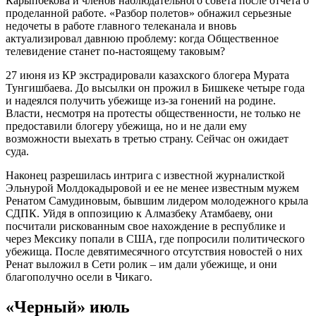
Карыпбекова и членов наблюдательного совета после отчета о
проделанной работе. «Разбор полетов» обнажил серьезные
недочеты в работе главного телеканала и вновь
актуализировал давнюю проблему: когда Общественное
телевидение станет по-настоящему таковым?
27 июня из КР экстрадировали казахского блогера Мурата
Тунгишбаева. До высылки он прожил в Бишкеке четыре года
и надеялся получить убежище из-за гонений на родине.
Власти, несмотря на протесты общественности, не только не
предоставили блогеру убежища, но и не дали ему
возможности выехать в третью страну. Сейчас он ожидает
суда.
Наконец разрешилась интрига с известной журналисткой
Эльнурой Молдокадыровой и ее не менее известным мужем
Ренатом Самудиновым, бывшим лидером молодежного крыла
СДПК. Уйдя в оппозицию к Алмазбеку Атамбаеву, они
посчитали рискованным свое нахождение в республике и
через Мексику попали в США, где попросили политического
убежища. После девятимесячного отсутствия новостей о них
Ренат выложил в Сети ролик – им дали убежище, и они
благополучно осели в Чикаго.
«Черный» июль