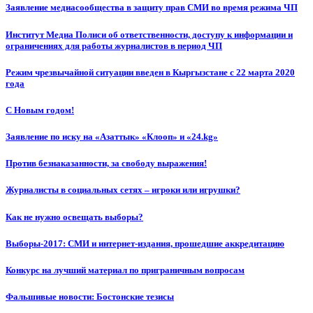
Заявление медиасообщества в защиту прав СМИ во время режима ЧП
Институт Медиа Полиси об ответственности, доступу к информации и
ограничениях для работы журналистов в период ЧП
Режим чрезвычайной ситуации введен в Кыргызстане с 22 марта 2020
года
С Новым годом!
Заявление по иску на «Азаттык» «Клооп» и «24.kg»
Против безнаказанности, за свободу выражения!
Журналисты в социальных сетях – игроки или игрушки?
Как не нужно освещать выборы?
Выборы-2017: СМИ и интернет-издания, прошедшие аккредитацию
Конкурс на лучший материал по приграничным вопросам
Фальшивые новости: Бостонские тезисы