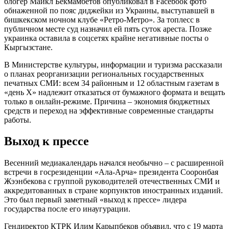
блогер Майкл Бекмамбетов опубликовал в Facebook фото
обнаженной по пояс диджейки из Украины, выступавшей в
бишкекском ночном клубе «Ретро-Метро». За топлесс в
публичном месте суд назначил ей пять суток ареста. Позже
украинка оставила в соцсетях крайне негативные посты о
Кыргызстане.
В Министерстве культуры, информации и туризма рассказали
о планах реорганизации региональных государственных
печатных СМИ: всем 34 районным и 12 областным газетам в
«день X» надлежит отказаться от бумажного формата и вещать
только в онлайн-режиме. Причина – экономия бюджетных
средств и переход на эффективные современные стандарты
работы.
Выход к прессе
Весенний медиакалендарь начался необычно – с расширенной
встречи в госрезиденции «Ала-Арча» президента Сооронбая
Жээнбекова с группой руководителей отечественных СМИ и
аккредитованных в стране корпунктов иностранных изданий.
Это был первый заметный «выход к прессе» лидера
государства после его инаугурации.
Гендиректор КТРК Илим Карыпбеков объявил, что с 19 марта