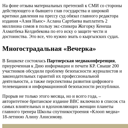
На фоне отзыва материальных претензий к СМИ со стороны
действующего и бывшего глав государства и широкой
критики давления на прессу суд обязал главного редактора
издания «Азия Ньюс» Аслана Сартбаева выплатить 2
миллиона сомов в пользу экс-спикера Жогорку Кенеша
Ахматбека Келдибекова по его иску о защите чести и
достоинства. Это все, что нужно знать о кыргызских судах.
Многострадальная «Вечерка»
В Бишкеке состоялась
Партнерская медиаконференция
,
приуроченная к Дню информации и печати КР. Свыше 200
участников обсудили проблему безопасности журналистов и
законодательных гарантий их профессиональной
деятельности, а также перспективы развития цифрового
телевещания и информационной безопасности республики.
Прорыв не только этого месяца, но и всего года, –
авторитетное британское издание ВВС включило в список ста
самых влиятельных и вдохновляющих женщин планеты
главного тренера Школы спутникостроения «Клооп медиа»
18-летнюю Алину Анисимову.