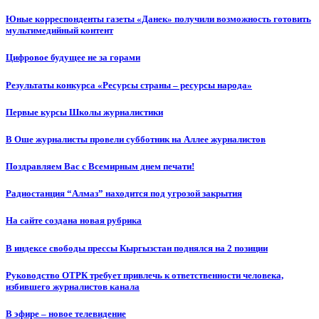
Юные корреспонденты газеты «Данек» получили возможность готовить
мультимедийный контент
Цифровое будущее не за горами
Результаты конкурса «Ресурсы страны – ресурсы народа»
Первые курсы Школы журналистики
В Оше журналисты провели субботник на Аллее журналистов
Поздравляем Вас с Всемирным днем печати!
Радиостанция “Алмаз” находится под угрозой закрытия
На сайте создана новая рубрика
В индексе свободы прессы Кыргызстан поднялся на 2 позиции
Руководство ОТРК требует привлечь к ответственности человека,
избившего журналистов канала
В эфире – новое телевидение