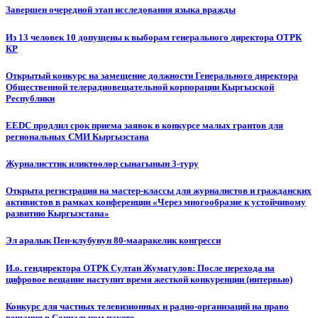
Завершен очередной этап исследования языка вражды
Из 13 человек 10 допущены к выборам генерального директора ОТРК
КР
Открытый конкурс на замещение должности Генерального директора
Общественной телерадиовещательной корпорации Кыргызской
Республики
EEDC продлил срок приема заявок в конкурсе малых грантов для
региональных СМИ Кыргызстана
Журналисттик иликтөөлөр сынагынын 3-туру
Открыта регистрация на мастер-классы для журналистов и гражданских
активистов в рамках конференции «Через многообразие к устойчивому
развитию Кыргызстана»
Эл аралык Пен-клубунун 80-мааракелик конгресси
И.о. гендиректора ОТРК Султан Жумагулов: После перехода на
цифровое вещание наступит время жесткой конкуренции (интервью)
Конкурс для частных телевизионных и радио-организаций на право
вещания в Социальном пакете