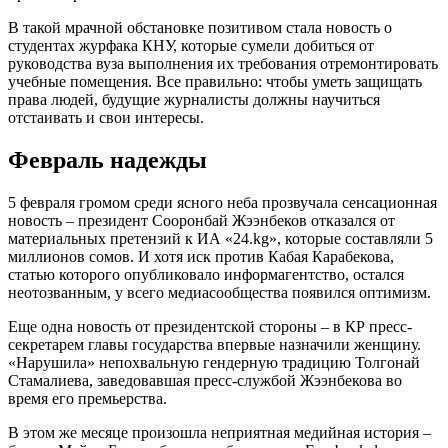
В такой мрачной обстановке позитивом стала новость о
студентах журфака КНУ, которые сумели добиться от
руководства вуза выполнения их требования отремонтировать
учебные помещения. Все правильно: чтобы уметь защищать
права людей, будущие журналисты должны научиться
отстаивать и свои интересы.
Февраль надежды
5 февраля громом среди ясного неба прозвучала сенсационная
новость – президент Сооронбай Жээнбеков отказался от
материальных претензий к ИА «24.kg», которые составляли 5
миллионов сомов. И хотя иск против Кабая Карабекова,
статью которого опубликовало информагентство, остался
неотозванным, у всего медиасообщества появился оптимизм.
Еще одна новость от президентской стороны – в КР пресс-
секретарем главы государства впервые назначили женщину.
«Нарушила» непохвальную гендерную традицию Толгонай
Стамалиева, заведовавшая пресс-службой Жээнбекова во
время его премьерства.
В этом же месяце произошла неприятная медийная история –