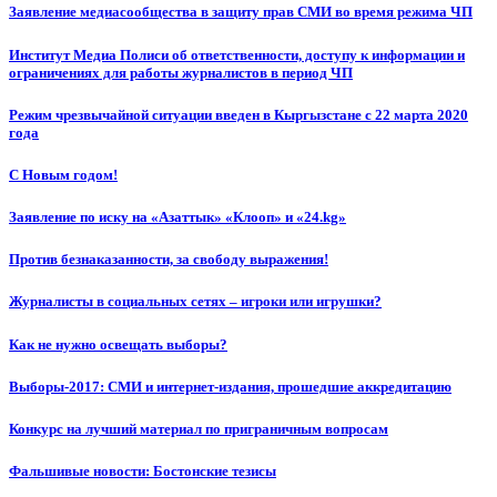
Заявление медиасообщества в защиту прав СМИ во время режима ЧП
Институт Медиа Полиси об ответственности, доступу к информации и
ограничениях для работы журналистов в период ЧП
Режим чрезвычайной ситуации введен в Кыргызстане с 22 марта 2020
года
С Новым годом!
Заявление по иску на «Азаттык» «Клооп» и «24.kg»
Против безнаказанности, за свободу выражения!
Журналисты в социальных сетях – игроки или игрушки?
Как не нужно освещать выборы?
Выборы-2017: СМИ и интернет-издания, прошедшие аккредитацию
Конкурс на лучший материал по приграничным вопросам
Фальшивые новости: Бостонские тезисы