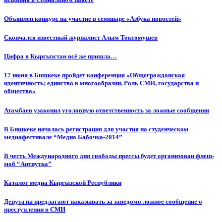
Объявлен конкурс на участие в семинаре «Азбука новостей»
Cкончался известный журналист Алым Токтомушев
Цифра в Кыргызстан всё же пришла…
17 июня в Бишкеке пройдет конференция «Общегражданская
идентичность: единство в многообразии. Роль СМИ, государства и
общества»
Атамбаев узаконил уголовную ответственность за ложные сообщения
В Бишкеке началась регистрация для участия на студенческом
медиафестивале “Медиа Бабочка-2014”
В честь Международного дня свободы прессы будет организован флеш-
моб “Антиутка”
Каталог медиа Кыргызской Республики
Депутаты предлагают наказывать за заведомо ложное сообщение о
преступлении в СМИ