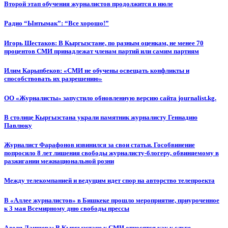
Второй этап обучения журналистов продолжится в июле
Радио “Ынтымак”: “Все хорошо!”
Игорь Шестаков: В Кыргызстане, по разным оценкам, не менее 70
процентов СМИ принадлежат членам партий или самим партиям
Илим Карыпбеков: «СМИ не обучены освещать конфликты и
способствовать их разрешению»
ОО «Журналисты» запустило обновленную версию сайта journalist.kg.
В столице Кыргызстана украли памятник журналисту Геннадию
Павлюку
Журналист Фарафонов извинился за свои статьи. Гособвинение
попросило 8 лет лишения свободы журналисту-блогеру, обвиняемому в
разжигании межнациональной розни
Между телекомпанией и ведущим идет спор на авторство телепроекта
В «Аллее журналистов» в Бишкеке прошло мероприятие, приуроченное
к 3 мая Всемирному дню свободы прессы
Аделя Лаишева: В Кыргызстане к СМИ относятся как к слуге