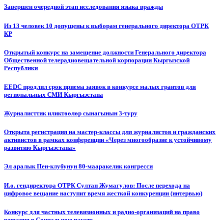
Завершен очередной этап исследования языка вражды
Из 13 человек 10 допущены к выборам генерального директора ОТРК
КР
Открытый конкурс на замещение должности Генерального директора
Общественной телерадиовещательной корпорации Кыргызской
Республики
EEDC продлил срок приема заявок в конкурсе малых грантов для
региональных СМИ Кыргызстана
Журналисттик иликтөөлөр сынагынын 3-туру
Открыта регистрация на мастер-классы для журналистов и гражданских
активистов в рамках конференции «Через многообразие к устойчивому
развитию Кыргызстана»
Эл аралык Пен-клубунун 80-мааракелик конгресси
И.о. гендиректора ОТРК Султан Жумагулов: После перехода на
цифровое вещание наступит время жесткой конкуренции (интервью)
Конкурс для частных телевизионных и радио-организаций на право
вещания в Социальном пакете