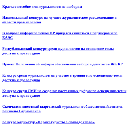
Краткое пособие для журналистов по выборам
Национальный конкурс на лучшее журналистское расследование в
области прав человека
В вопросе информполитики КР придется считаться с партнерами по
ЕАЭС
Республиканский конкурс среди журналистов на освещение темы
доступа к правосудию
Проект Положения об информ обеспечении выборов депутатов ЖК КР
Конкурс среди журналистов на участие в тренинге по освещению темы
доступа к правосудию
Конкурс среди СМИ на создание постоянных рубрик по освещению темы
доступа к правосудию
Скончался известный кыргызский журналист и общественный деятель
Кенжалы Сарымсаков
Конкурс карикатур «Карикатуристы о свободе слова»