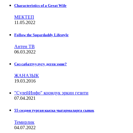
Characteristics of a Great Wife
МЕКТЕП
11.05.2022
Follow the Sugardaddy Lifestyle
Антен ТВ
06.03.2022
Сѳз сабаттуулугу деген эмне?
ЖАНАЗЫК
19.03.2016
"СулейИнфо" коомдук эркин гезити
07.04.2021
55 сөздөн турган кыска чыгармаларга сынак
Темирлик
04.07.2022