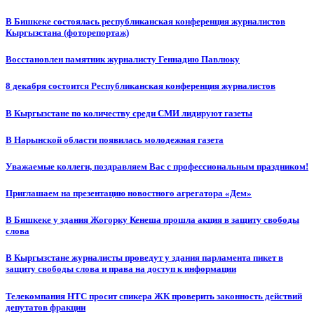
В Бишкеке состоялась республиканская конференция журналистов
Кыргызстана (фоторепортаж)
Восстановлен памятник журналисту Геннадию Павлюку
8 декабря состоится Республиканская конференция журналистов
В Кыргызстане по количеству среди СМИ лидируют газеты
В Нарынской области появилась молодежная газета
Уважаемые коллеги, поздравляем Вас с профессиональным праздником!
Приглашаем на презентацию новостного агрегатора «Дем»
В Бишкеке у здания Жогорку Кенеша прошла акция в защиту свободы
слова
В Кыргызстане журналисты проведут у здания парламента пикет в
защиту свободы слова и права на доступ к информации
Телекомпания НТС просит спикера ЖК проверить законность действий
депутатов фракции