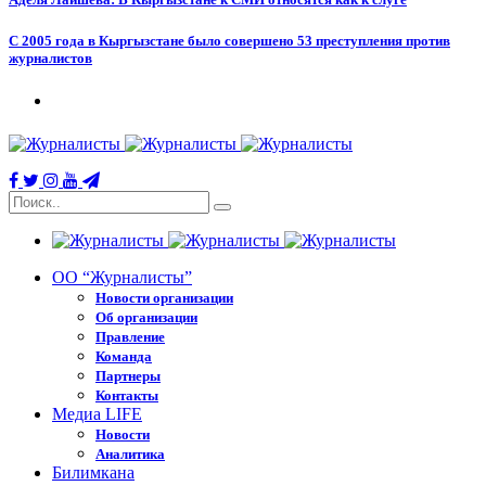
С 2005 года в Кыргызстане было совершено 53 преступления против
журналистов
ОО “Журналисты”
Новости организации
Об организации
Правление
Команда
Партнеры
Контакты
Медиа LIFE
Новости
Аналитика
Билимкана