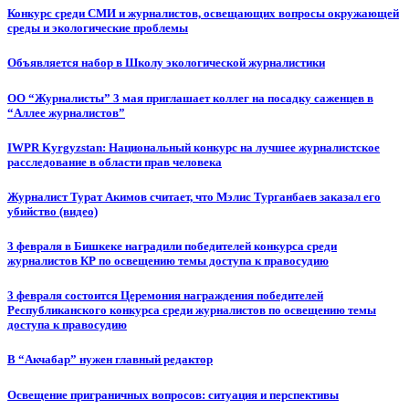
Конкурс среди СМИ и журналистов, освещающих вопросы окружающей
среды и экологические проблемы
Объявляется набор в Школу экологической журналистики
ОО “Журналисты” 3 мая приглашает коллег на посадку саженцев в
“Аллее журналистов”
IWPR Kyrgyzstan: Национальный конкурс на лучшее журналистское
расследование в области прав человека
Журналист Турат Акимов считает, что Мэлис Турганбаев заказал его
убийство (видео)
3 февраля в Бишкеке наградили победителей конкурса среди
журналистов КР по освещению темы доступа к правосудию
3 февраля состоится Церемония награждения победителей
Республиканского конкурса среди журналистов по освещению темы
доступа к правосудию
В “Акчабар” нужен главный редактор
Освещение приграничных вопросов: ситуация и перспективы