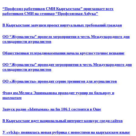
“Профсоюз работников СМИ Кыргызстана” приглашает всех
работников СМИ на семинар “Профсоюзная Азбука”
В Кыргызстане запущен проект виртуальных требований граждан
ОО “Журналисты” провело мероприятия в честь Международного дня
солидарности журналистов
Общественная телерадиокомпания начала круглосуточное вещание
ОО “Журналисты” проводит мероприятия в честь Международного дня
солидарности журналистов
ОО «Журналисты» проводит серию тренингов для журналистов
Фонд им.Мелиса Эшимканова проводит турнир по бильярду и
шахматам
Запуск радио «Ынтымак» на fm 106.1 состоится в Оше
В Кыргызстане идет национальный интернет-конкурс среди сайтов
У «vb.kg» появилась новая рубрика с новостями на кыргызском языке