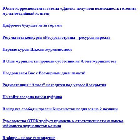
Юные корреспонденты газеты «Данек» получили возможность готовить
мультимедийный контент
Цифровое будущее не за горами
Результаты конкурса «Ресурсы страны – ресурсы народа»
Первые курсы Школы журналистики
В Оше журналисты провели субботник на Аллее журналистов
Поздравляем Вас с Всемирным днем печати!
Радиостанция “Алмаз” находится под угрозой закрытия
На сайте создана новая рубрика
В индексе свободы прессы Кыргызстан поднялся на 2 позиции
Руководство ОТРК требует привлечь к ответственности человека,
избившего журналистов канала
В эфире – новое телевидение