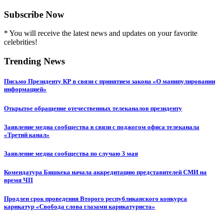
Subscribe Now
* You will receive the latest news and updates on your favorite
celebrities!
Trending News
Письмо Президенту КР в связи с принятием закона «О манипулировании
информацией»
Открытое обращение отечественных телеканалов президенту
Заявление медиа сообщества в связи с поджогом офиса телеканала
«Третий канал»
Заявление медиа сообщества по случаю 3 мая
Комендатура Бишкека начала аккредитацию представителей СМИ на
время ЧП
Продлен срок проведения Второго республиканского конкурса
карикатур «Свобода слова глазами карикатуриста»