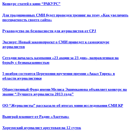
Конкурс статей о кино “РАКУРС”
Для традиционных СМИ будет проведен тренинг на тему «Как увеличить
посещаемость своего сайта»
Руководство по безопасности для журналистов от CPJ
Эксперт: Новый законопроект о СМИ приведет к самоцензуре
журналистов
Сегодня началась кампания «23 акции за 23 дня», направленная на
борьбу с безнаказанностью
5 ноября состоится Церемония вручения премии «Акыл Тирек» в
области журналистики
Общественный Фонд имени Мелиса Эшимканова объявляет конкурс на
звание “Лучшего журналиста 2013 года”
ОО “Журналисты” рассказало об итогах мини исследования СМИ КР
Выиграй планшет от Радио «Азаттык»
Хорезмский журналист арестован на 12 суток