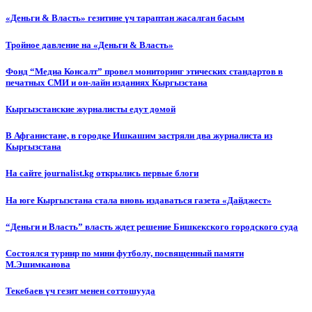
«Деньги & Власть» гезитине үч тараптан жасалган басым
Тройное давление на «Деньги & Власть»
Фонд “Медиа Консалт” провел мониторинг этических стандартов в
печатных СМИ и он-лайн изданиях Кыргызстана
Кыргызстанские журналисты едут домой
В Афганистане, в городке Ишкашим застряли два журналиста из
Кыргызстана
На сайте journalist.kg открылись первые блоги
На юге Кыргызстана стала вновь издаваться газета «Дайджест»
“Деньги и Власть” власть ждет решение Бишкекского городского суда
Состоялся турнир по мини футболу, посвященный памяти
М.Эшимканова
Текебаев үч гезит менен соттошууда