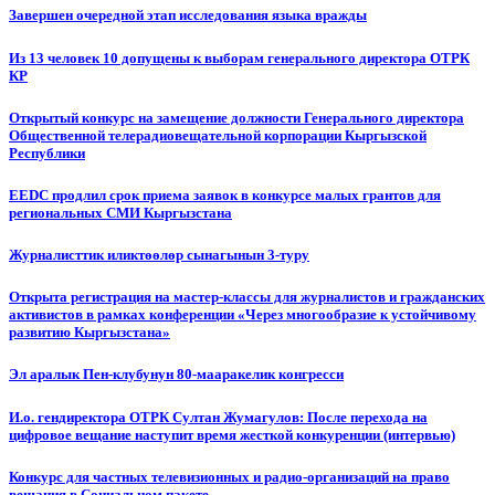
Завершен очередной этап исследования языка вражды
Из 13 человек 10 допущены к выборам генерального директора ОТРК
КР
Открытый конкурс на замещение должности Генерального директора
Общественной телерадиовещательной корпорации Кыргызской
Республики
EEDC продлил срок приема заявок в конкурсе малых грантов для
региональных СМИ Кыргызстана
Журналисттик иликтөөлөр сынагынын 3-туру
Открыта регистрация на мастер-классы для журналистов и гражданских
активистов в рамках конференции «Через многообразие к устойчивому
развитию Кыргызстана»
Эл аралык Пен-клубунун 80-мааракелик конгресси
И.о. гендиректора ОТРК Султан Жумагулов: После перехода на
цифровое вещание наступит время жесткой конкуренции (интервью)
Конкурс для частных телевизионных и радио-организаций на право
вещания в Социальном пакете