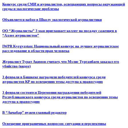
Конкурс среди СМИ и журналистов, освещающих вопросы окружающей
среды и экологические проблемы
Объявляется набор в Школу экологической журналистики
ОО “Журналисты” 3 мая приглашает коллег на посадку саженцев в
“Аллее журналистов”
IWPR Kyrgyzstan: Национальный конкурс на лучшее журналистское
расследование в области прав человека
Журналист Турат Акимов считает, что Мэлис Турганбаев заказал его
убийство (видео)
3 февраля в Бишкеке наградили победителей конкурса среди
журналистов КР по освещению темы доступа к правосудию
3 февраля состоится Церемония награждения победителей
Республиканского конкурса среди журналистов по освещению темы
доступа к правосудию
В “Акчабар” нужен главный редактор
Освещение приграничных вопросов: ситуация и перспективы