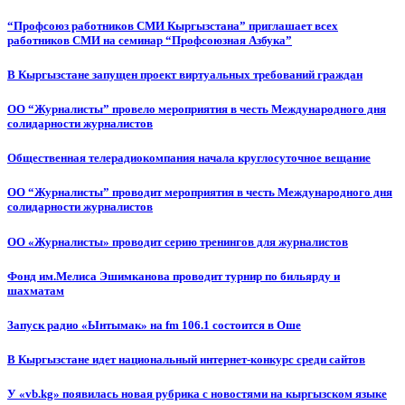
“Профсоюз работников СМИ Кыргызстана” приглашает всех
работников СМИ на семинар “Профсоюзная Азбука”
В Кыргызстане запущен проект виртуальных требований граждан
ОО “Журналисты” провело мероприятия в честь Международного дня
солидарности журналистов
Общественная телерадиокомпания начала круглосуточное вещание
ОО “Журналисты” проводит мероприятия в честь Международного дня
солидарности журналистов
ОО «Журналисты» проводит серию тренингов для журналистов
Фонд им.Мелиса Эшимканова проводит турнир по бильярду и
шахматам
Запуск радио «Ынтымак» на fm 106.1 состоится в Оше
В Кыргызстане идет национальный интернет-конкурс среди сайтов
У «vb.kg» появилась новая рубрика с новостями на кыргызском языке