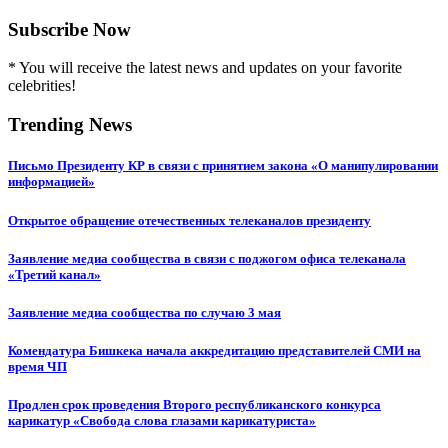
Subscribe Now
* You will receive the latest news and updates on your favorite
celebrities!
Trending News
Письмо Президенту КР в связи с принятием закона «О манипулировании
информацией»
Открытое обращение отечественных телеканалов президенту
Заявление медиа сообщества в связи с поджогом офиса телеканала
«Третий канал»
Заявление медиа сообщества по случаю 3 мая
Комендатура Бишкека начала аккредитацию представителей СМИ на
время ЧП
Продлен срок проведения Второго республиканского конкурса
карикатур «Свобода слова глазами карикатуриста»