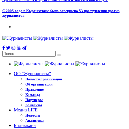
С 2005 года в Кыргызстане было совершено 53 преступления против
журналистов
ОО “Журналисты”
Новости организации
Об организации
Правление
Команда
Партнеры
Контакты
Медиа LIFE
Новости
Аналитика
Билимкана