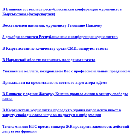
В Бишкеке состоялась республиканская конференция журналистов
Кыргызстана (фоторепортаж)
Восстановлен памятник журналисту Геннадию Павлюку
8 декабря состоится Республиканская конференция журналистов
В Кыргызстане по количеству среди СМИ лидируют газеты
В Нарынской области появилась молодежная газета
Уважаемые коллеги, поздравляем Вас с профессиональным праздником!
Приглашаем на презентацию новостного агрегатора «Дем»
В Бишкеке у здания Жогорку Кенеша прошла акция в защиту свободы
слова
В Кыргызстане журналисты проведут у здания парламента пикет в
защиту свободы слова и права на доступ к информации
Телекомпания НТС просит спикера ЖК проверить законность действий
депутатов фракции