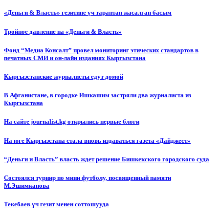
«Деньги & Власть» гезитине үч тараптан жасалган басым
Тройное давление на «Деньги & Власть»
Фонд “Медиа Консалт” провел мониторинг этических стандартов в
печатных СМИ и он-лайн изданиях Кыргызстана
Кыргызстанские журналисты едут домой
В Афганистане, в городке Ишкашим застряли два журналиста из
Кыргызстана
На сайте journalist.kg открылись первые блоги
На юге Кыргызстана стала вновь издаваться газета «Дайджест»
“Деньги и Власть” власть ждет решение Бишкекского городского суда
Состоялся турнир по мини футболу, посвященный памяти
М.Эшимканова
Текебаев үч гезит менен соттошууда