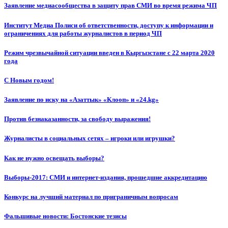
Заявление медиасообщества в защиту прав СМИ во время режима ЧП
Институт Медиа Полиси об ответственности, доступу к информации и
ограничениях для работы журналистов в период ЧП
Режим чрезвычайной ситуации введен в Кыргызстане с 22 марта 2020
года
С Новым годом!
Заявление по иску на «Азаттык» «Клооп» и «24.kg»
Против безнаказанности, за свободу выражения!
Журналисты в социальных сетях – игроки или игрушки?
Как не нужно освещать выборы?
Выборы-2017: СМИ и интернет-издания, прошедшие аккредитацию
Конкурс на лучший материал по приграничным вопросам
Фальшивые новости: Бостонские тезисы