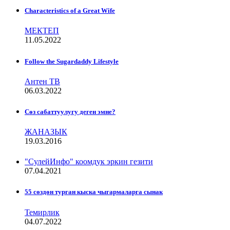
Characteristics of a Great Wife
МЕКТЕП
11.05.2022
Follow the Sugardaddy Lifestyle
Антен ТВ
06.03.2022
Сѳз сабаттуулугу деген эмне?
ЖАНАЗЫК
19.03.2016
"СулейИнфо" коомдук эркин гезити
07.04.2021
55 сөздөн турган кыска чыгармаларга сынак
Темирлик
04.07.2022