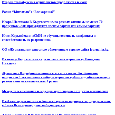
Второй этап обучения журналистов продолжится в июле
Радио “Ынтымак”: “Все хорошо!”
Игорь Шестаков: В Кыргызстане, по разным оценкам, не менее 70
процентов СМИ принадлежат членам партий или самим партиям
Илим Карыпбеков: «СМИ не обучены освещать конфликты и
способствовать их разрешению»
ОО «Журналисты» запустило обновленную версию сайта journalist.kg.
В столице Кыргызстана украли памятник журналисту Геннадию
Павлюку
Журналист Фарафонов извинился за свои статьи. Гособвинение
попросило 8 лет лишения свободы журналисту-блогеру, обвиняемому в
разжигании межнациональной розни
Между телекомпанией и ведущим идет спор на авторство телепроекта
В «Аллее журналистов» в Бишкеке прошло мероприятие, приуроченное
к 3 мая Всемирному дню свободы прессы
Аделя Лаишева: В Кыргызстане к СМИ относятся как к слуге