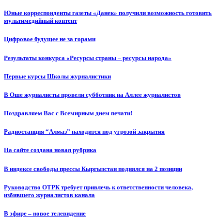
Юные корреспонденты газеты «Данек» получили возможность готовить
мультимедийный контент
Цифровое будущее не за горами
Результаты конкурса «Ресурсы страны – ресурсы народа»
Первые курсы Школы журналистики
В Оше журналисты провели субботник на Аллее журналистов
Поздравляем Вас с Всемирным днем печати!
Радиостанция “Алмаз” находится под угрозой закрытия
На сайте создана новая рубрика
В индексе свободы прессы Кыргызстан поднялся на 2 позиции
Руководство ОТРК требует привлечь к ответственности человека,
избившего журналистов канала
В эфире – новое телевидение