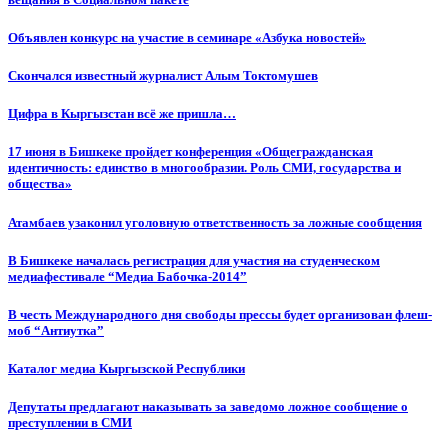
Объявлен конкурс на участие в семинаре «Азбука новостей»
Cкончался известный журналист Алым Токтомушев
Цифра в Кыргызстан всё же пришла…
17 июня в Бишкеке пройдет конференция «Общегражданская
идентичность: единство в многообразии. Роль СМИ, государства и
общества»
Атамбаев узаконил уголовную ответственность за ложные сообщения
В Бишкеке началась регистрация для участия на студенческом
медиафестивале “Медиа Бабочка-2014”
В честь Международного дня свободы прессы будет организован флеш-
моб “Антиутка”
Каталог медиа Кыргызской Республики
Депутаты предлагают наказывать за заведомо ложное сообщение о
преступлении в СМИ