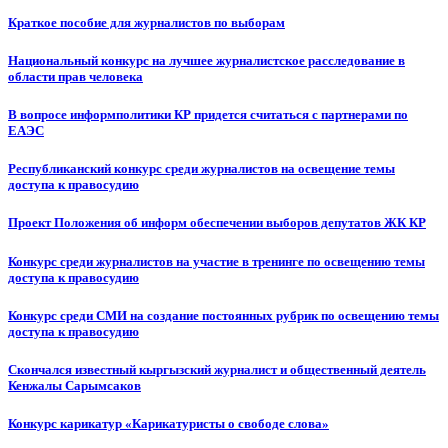
Краткое пособие для журналистов по выборам
Национальный конкурс на лучшее журналистское расследование в
области прав человека
В вопросе информполитики КР придется считаться с партнерами по
ЕАЭС
Республиканский конкурс среди журналистов на освещение темы
доступа к правосудию
Проект Положения об информ обеспечении выборов депутатов ЖК КР
Конкурс среди журналистов на участие в тренинге по освещению темы
доступа к правосудию
Конкурс среди СМИ на создание постоянных рубрик по освещению темы
доступа к правосудию
Скончался известный кыргызский журналист и общественный деятель
Кенжалы Сарымсаков
Конкурс карикатур «Карикатуристы о свободе слова»