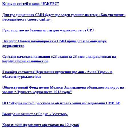
Конкурс статей о кино “РАКУРС”
Для традиционных СМИ будет проведен тренинг на тему «Как увеличить
посещаемость своего сайта»
Руководство по безопасности для журналистов от CPJ
Эксперт: Новый законопроект о СМИ приведет к самоцензуре
журналистов
Сегодня началась кампания «23 акции за 23 дня», направленная на
борьбу с безнаказанностью
5 ноября состоится Церемония вручения премии «Акыл Тирек» в
области журналистики
Общественный Фонд имени Мелиса Эшимканова объявляет конкурс на
звание “Лучшего журналиста 2013 года”
ОО “Журналисты” рассказало об итогах мини исследования СМИ КР
Выиграй планшет от Радио «Азаттык»
Хорезмский журналист арестован на 12 суток