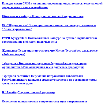
Конкурс среди СМИ и журналистов, освещающих вопросы окружающей
среды и экологические проблемы
Объявляется набор в Школу экологической журналистики
ОО “Журналисты” 3 мая приглашает коллег на посадку саженцев в
“Аллее журналистов”
IWPR Kyrgyzstan: Национальный конкурс на лучшее журналистское
расследование в области прав человека
Журналист Турат Акимов считает, что Мэлис Турганбаев заказал его
убийство (видео)
3 февраля в Бишкеке наградили победителей конкурса среди
журналистов КР по освещению темы доступа к правосудию
3 февраля состоится Церемония награждения победителей
Республиканского конкурса среди журналистов по освещению темы
доступа к правосудию
В “Акчабар” нужен главный редактор
Освещение приграничных вопросов: ситуация и перспективы