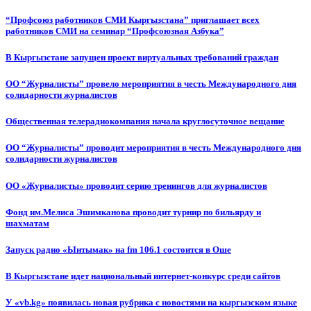
“Профсоюз работников СМИ Кыргызстана” приглашает всех
работников СМИ на семинар “Профсоюзная Азбука”
В Кыргызстане запущен проект виртуальных требований граждан
ОО “Журналисты” провело мероприятия в честь Международного дня
солидарности журналистов
Общественная телерадиокомпания начала круглосуточное вещание
ОО “Журналисты” проводит мероприятия в честь Международного дня
солидарности журналистов
ОО «Журналисты» проводит серию тренингов для журналистов
Фонд им.Мелиса Эшимканова проводит турнир по бильярду и
шахматам
Запуск радио «Ынтымак» на fm 106.1 состоится в Оше
В Кыргызстане идет национальный интернет-конкурс среди сайтов
У «vb.kg» появилась новая рубрика с новостями на кыргызском языке