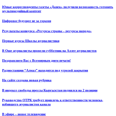
Юные корреспонденты газеты «Данек» получили возможность готовить
мультимедийный контент
Цифровое будущее не за горами
Результаты конкурса «Ресурсы страны – ресурсы народа»
Первые курсы Школы журналистики
В Оше журналисты провели субботник на Аллее журналистов
Поздравляем Вас с Всемирным днем печати!
Радиостанция “Алмаз” находится под угрозой закрытия
На сайте создана новая рубрика
В индексе свободы прессы Кыргызстан поднялся на 2 позиции
Руководство ОТРК требует привлечь к ответственности человека,
избившего журналистов канала
В эфире – новое телевидение