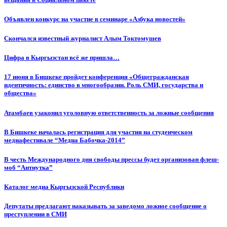
Объявлен конкурс на участие в семинаре «Азбука новостей»
Cкончался известный журналист Алым Токтомушев
Цифра в Кыргызстан всё же пришла…
17 июня в Бишкеке пройдет конференция «Общегражданская
идентичность: единство в многообразии. Роль СМИ, государства и
общества»
Атамбаев узаконил уголовную ответственность за ложные сообщения
В Бишкеке началась регистрация для участия на студенческом
медиафестивале “Медиа Бабочка-2014”
В честь Международного дня свободы прессы будет организован флеш-
моб “Антиутка”
Каталог медиа Кыргызской Республики
Депутаты предлагают наказывать за заведомо ложное сообщение о
преступлении в СМИ