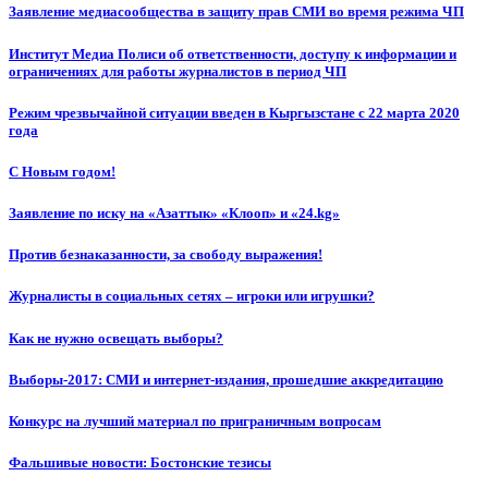
Заявление медиасообщества в защиту прав СМИ во время режима ЧП
Институт Медиа Полиси об ответственности, доступу к информации и
ограничениях для работы журналистов в период ЧП
Режим чрезвычайной ситуации введен в Кыргызстане с 22 марта 2020
года
С Новым годом!
Заявление по иску на «Азаттык» «Клооп» и «24.kg»
Против безнаказанности, за свободу выражения!
Журналисты в социальных сетях – игроки или игрушки?
Как не нужно освещать выборы?
Выборы-2017: СМИ и интернет-издания, прошедшие аккредитацию
Конкурс на лучший материал по приграничным вопросам
Фальшивые новости: Бостонские тезисы