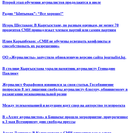
Второй этап обучения журналистов продолжится в июле
Радио “Ынтымак”: “Все хорошо!”
Игорь Шестаков: В Кыргызстане, по разным оценкам, не менее 70
процентов СМИ принадлежат членам партий или самим партиям
Илим Карыпбеков: «СМИ не обучены освещать конфликты и
способствовать их разрешению»
ОО «Журналисты» запустило обновленную версию сайта journalist.kg.
В столице Кыргызстана украли памятник журналисту Геннадию
Павлюку
Журналист Фарафонов извинился за свои статьи. Гособвинение
попросило 8 лет лишения свободы журналисту-блогеру, обвиняемому в
разжигании межнациональной розни
Между телекомпанией и ведущим идет спор на авторство телепроекта
В «Аллее журналистов» в Бишкеке прошло мероприятие, приуроченное
к 3 мая Всемирному дню свободы прессы
Аделя Лаишева: В Кыргызстане к СМИ относятся как к слуге