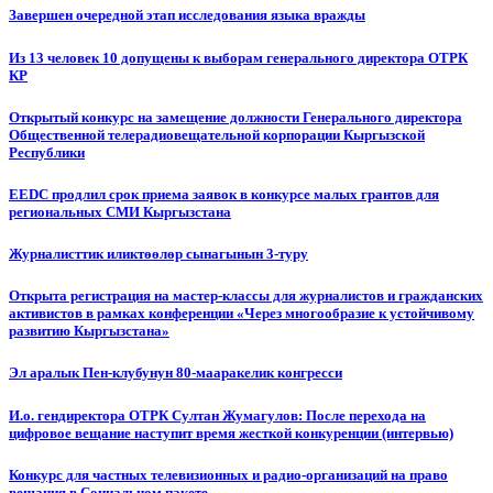
Завершен очередной этап исследования языка вражды
Из 13 человек 10 допущены к выборам генерального директора ОТРК
КР
Открытый конкурс на замещение должности Генерального директора
Общественной телерадиовещательной корпорации Кыргызской
Республики
EEDC продлил срок приема заявок в конкурсе малых грантов для
региональных СМИ Кыргызстана
Журналисттик иликтөөлөр сынагынын 3-туру
Открыта регистрация на мастер-классы для журналистов и гражданских
активистов в рамках конференции «Через многообразие к устойчивому
развитию Кыргызстана»
Эл аралык Пен-клубунун 80-мааракелик конгресси
И.о. гендиректора ОТРК Султан Жумагулов: После перехода на
цифровое вещание наступит время жесткой конкуренции (интервью)
Конкурс для частных телевизионных и радио-организаций на право
вещания в Социальном пакете