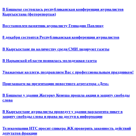
В Бишкеке состоялась республиканская конференция журналистов
Кыргызстана (фоторепортаж)
Восстановлен памятник журналисту Геннадию Павлюку
8 декабря состоится Республиканская конференция журналистов
В Кыргызстане по количеству среди СМИ лидируют газеты
В Нарынской области появилась молодежная газета
Уважаемые коллеги, поздравляем Вас с профессиональным праздником!
Приглашаем на презентацию новостного агрегатора «Дем»
В Бишкеке у здания Жогорку Кенеша прошла акция в защиту свободы
слова
В Кыргызстане журналисты проведут у здания парламента пикет в
защиту свободы слова и права на доступ к информации
Телекомпания НТС просит спикера ЖК проверить законность действий
депутатов фракции