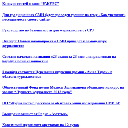
Конкурс статей о кино “РАКУРС”
Для традиционных СМИ будет проведен тренинг на тему «Как увеличить
посещаемость своего сайта»
Руководство по безопасности для журналистов от CPJ
Эксперт: Новый законопроект о СМИ приведет к самоцензуре
журналистов
Сегодня началась кампания «23 акции за 23 дня», направленная на
борьбу с безнаказанностью
5 ноября состоится Церемония вручения премии «Акыл Тирек» в
области журналистики
Общественный Фонд имени Мелиса Эшимканова объявляет конкурс на
звание “Лучшего журналиста 2013 года”
ОО “Журналисты” рассказало об итогах мини исследования СМИ КР
Выиграй планшет от Радио «Азаттык»
Хорезмский журналист арестован на 12 суток