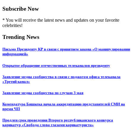
Subscribe Now
* You will receive the latest news and updates on your favorite
celebrities!
Trending News
Письмо Президенту КР в связи с принятием закона «О манипулировании
информацией»
Открытое обращение отечественных телеканалов президенту
Заявление медиа сообщества в связи с поджогом офиса телеканала
«Третий канал»
Заявление медиа сообщества по случаю 3 мая
Комендатура Бишкека начала аккредитацию представителей СМИ на
время ЧП
Продлен срок проведения Второго республиканского конкурса
карикатур «Свобода слова глазами карикатуриста»