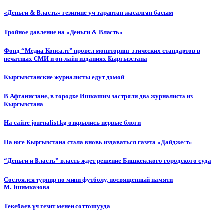
«Деньги & Власть» гезитине үч тараптан жасалган басым
Тройное давление на «Деньги & Власть»
Фонд “Медиа Консалт” провел мониторинг этических стандартов в
печатных СМИ и он-лайн изданиях Кыргызстана
Кыргызстанские журналисты едут домой
В Афганистане, в городке Ишкашим застряли два журналиста из
Кыргызстана
На сайте journalist.kg открылись первые блоги
На юге Кыргызстана стала вновь издаваться газета «Дайджест»
“Деньги и Власть” власть ждет решение Бишкекского городского суда
Состоялся турнир по мини футболу, посвященный памяти
М.Эшимканова
Текебаев үч гезит менен соттошууда