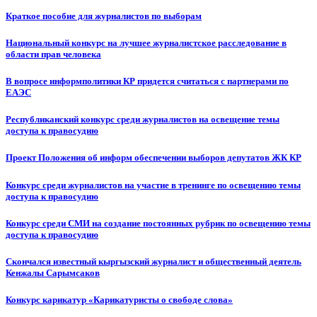
Краткое пособие для журналистов по выборам
Национальный конкурс на лучшее журналистское расследование в
области прав человека
В вопросе информполитики КР придется считаться с партнерами по
ЕАЭС
Республиканский конкурс среди журналистов на освещение темы
доступа к правосудию
Проект Положения об информ обеспечении выборов депутатов ЖК КР
Конкурс среди журналистов на участие в тренинге по освещению темы
доступа к правосудию
Конкурс среди СМИ на создание постоянных рубрик по освещению темы
доступа к правосудию
Скончался известный кыргызский журналист и общественный деятель
Кенжалы Сарымсаков
Конкурс карикатур «Карикатуристы о свободе слова»