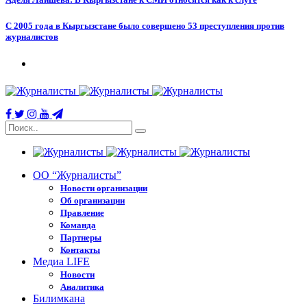
С 2005 года в Кыргызстане было совершено 53 преступления против
журналистов
ОО “Журналисты”
Новости организации
Об организации
Правление
Команда
Партнеры
Контакты
Медиа LIFE
Новости
Аналитика
Билимкана