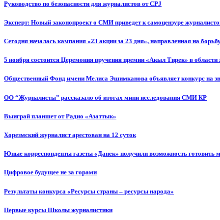
Руководство по безопасности для журналистов от CPJ
Эксперт: Новый законопроект о СМИ приведет к самоцензуре журналисто
Сегодня началась кампания «23 акции за 23 дня», направленная на борьб
5 ноября состоится Церемония вручения премии «Акыл Тирек» в области
Общественный Фонд имени Мелиса Эшимканова объявляет конкурс на зв
ОО “Журналисты” рассказало об итогах мини исследования СМИ КР
Выиграй планшет от Радио «Азаттык»
Хорезмский журналист арестован на 12 суток
Юные корреспонденты газеты «Данек» получили возможность готовить 
Цифровое будущее не за горами
Результаты конкурса «Ресурсы страны – ресурсы народа»
Первые курсы Школы журналистики