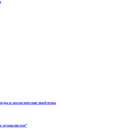
а
реды и экологические проблемы
ее журналистов”