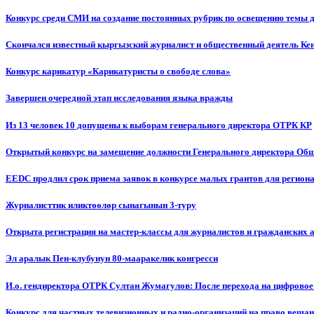
Конкурс среди СМИ на создание постоянных рубрик по освещению темы 
Скончался известный кыргызский журналист и общественный деятель К
Конкурс карикатур «Карикатуристы о свободе слова»
Завершен очередной этап исследования языка вражды
Из 13 человек 10 допущены к выборам генерального директора ОТРК КР
Открытый конкурс на замещение должности Генерального директора Об
EEDC продлил срок приема заявок в конкурсе малых грантов для реги
Журналисттик иликтөөлөр сынагынын 3-туру
Открыта регистрация на мастер-классы для журналистов и гражданских 
Эл аралык Пен-клубунун 80-мааракелик конгресси
И.о. гендиректора ОТРК Султан Жумагулов: После перехода на цифровое
Конкурс для частных телевизионных и радио-организаций на право веща