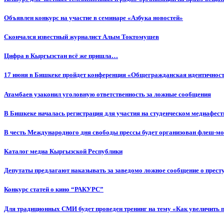
Объявлен конкурс на участие в семинаре «Азбука новостей»
Cкончался известный журналист Алым Токтомушев
Цифра в Кыргызстан всё же пришла…
17 июня в Бишкеке пройдет конференция «Общегражданская идентичность
Атамбаев узаконил уголовную ответственность за ложные сообщения
В Бишкеке началась регистрация для участия на студенческом медиафес
В честь Международного дня свободы прессы будет организован флеш-м
Каталог медиа Кыргызской Республики
Депутаты предлагают наказывать за заведомо ложное сообщение о прес
Конкурс статей о кино “РАКУРС”
Для традиционных СМИ будет проведен тренинг на тему «Как увеличить 