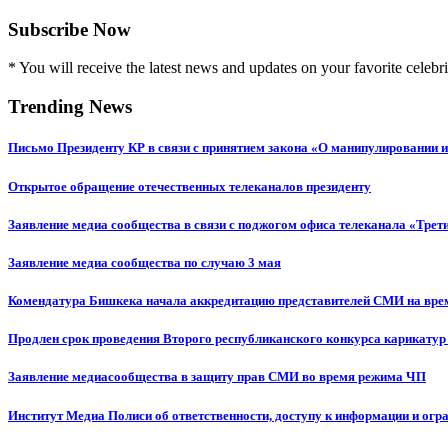
Subscribe Now
* You will receive the latest news and updates on your favorite celebri
Trending News
Письмо Президенту КР в связи с принятием закона «О манипулировании
Открытое обращение отечественных телеканалов президенту
Заявление медиа сообщества в связи с поджогом офиса телеканала «Трет
Заявление медиа сообщества по случаю 3 мая
Комендатура Бишкека начала аккредитацию представителей СМИ на вр
Продлен срок проведения Второго республиканского конкурса карикатур
Заявление медиасообщества в защиту прав СМИ во время режима ЧП
Институт Медиа Полиси об ответственности, доступу к информации и огр