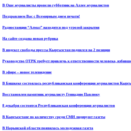
В Оше журналисты провели субботник на Аллее журналистов
Поздравляем Вас с Всемирным днем печати!
Радиостанция “Алмаз” находится под угрозой закрытия
На сайте создана новая рубрика
В индексе свободы прессы Кыргызстан поднялся на 2 позиции
Руководство ОТРК требует привлечь к ответственности человека, избивш
В эфире – новое телевидение
В Бишкеке состоялась республиканская конференция журналистов Кыргы
Восстановлен памятник журналисту Геннадию Павлюку
8 декабря состоится Республиканская конференция журналистов
В Кыргызстане по количеству среди СМИ лидируют газеты
В Нарынской области появилась молодежная газета