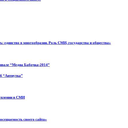
: единство в многообразии. Роль СМИ, государства и общества»
тивале “Медиа Бабочка-2014”
об “Антиутка”
туплении в СМИ
посещаемость своего сайта»