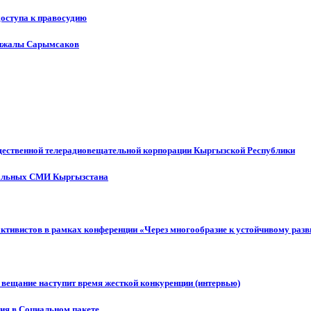
доступа к правосудию
енжалы Сарымсаков
щественной телерадиовещательной корпорации Кыргызской Республики
ональных СМИ Кыргызстана
активистов в рамках конференции «Через многообразие к устойчивому ра
 вещание наступит время жесткой конкуренции (интервью)
ния в Социальном пакете