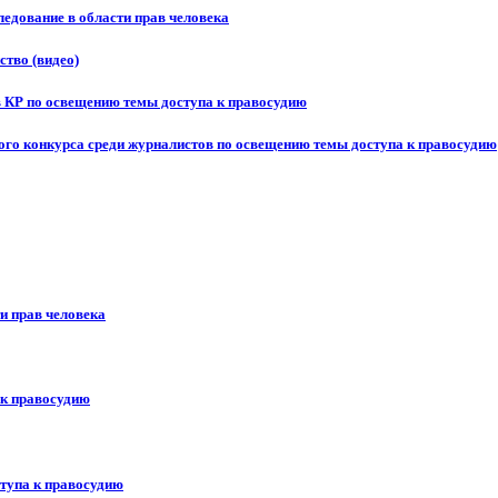
едование в области прав человека
ство (видео)
в КР по освещению темы доступа к правосудию
ого конкурса среди журналистов по освещению темы доступа к правосудию
и прав человека
 к правосудию
ступа к правосудию