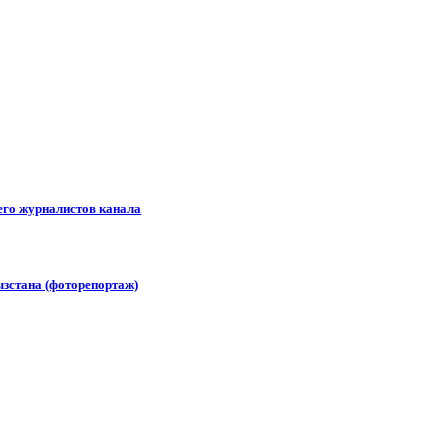
его журналистов канала
зстана (фоторепортаж)