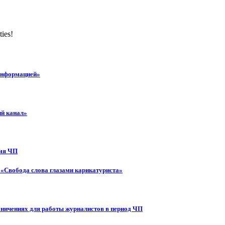
ties!
 информацией»
ий канал»
емя ЧП
 «Свобода слова глазами карикатуриста»
аничениях для работы журналистов в период ЧП