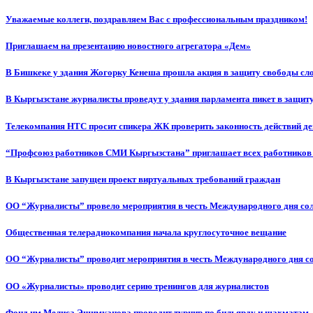
Уважаемые коллеги, поздравляем Вас с профессиональным праздником!
Приглашаем на презентацию новостного агрегатора «Дем»
В Бишкеке у здания Жогорку Кенеша прошла акция в защиту свободы сл
В Кыргызстане журналисты проведут у здания парламента пикет в защиту
Телекомпания НТС просит спикера ЖК проверить законность действий д
“Профсоюз работников СМИ Кыргызстана” приглашает всех работников
В Кыргызстане запущен проект виртуальных требований граждан
ОО “Журналисты” провело мероприятия в честь Международного дня со
Общественная телерадиокомпания начала круглосуточное вещание
ОО “Журналисты” проводит мероприятия в честь Международного дня с
ОО «Журналисты» проводит серию тренингов для журналистов
Фонд им.Мелиса Эшимканова проводит турнир по бильярду и шахматам