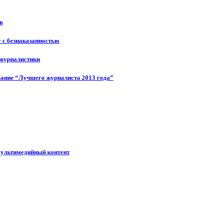
в
у с безнаказанностью
 журналистики
ание “Лучшего журналиста 2013 года”
мультимедийный контент