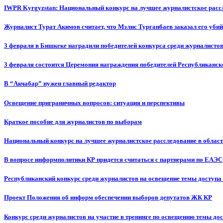
IWPR Kyrgyzstan: Национальный конкурс на лучшее журналистское рассл
Журналист Турат Акимов считает, что Мэлис Турганбаев заказал его убий
3 февраля в Бишкеке наградили победителей конкурса среди журналисто
3 февраля состоится Церемония награждения победителей Республиканск
В “Акчабар” нужен главный редактор
Освещение приграничных вопросов: ситуация и перспективы
Краткое пособие для журналистов по выборам
Национальный конкурс на лучшее журналистское расследование в област
В вопросе информполитики КР придется считаться с партнерами по ЕАЭС
Республиканский конкурс среди журналистов на освещение темы доступа
Проект Положения об информ обеспечении выборов депутатов ЖК КР
Конкурс среди журналистов на участие в тренинге по освещению темы до