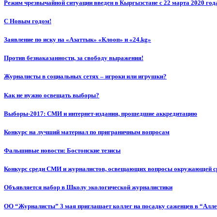
Режим чрезвычайной ситуации введен в Кыргызстане с 22 марта 2020 год
С Новым годом!
Заявление по иску на «Азаттык» «Клооп» и «24.kg»
Против безнаказанности, за свободу выражения!
Журналисты в социальных сетях – игроки или игрушки?
Как не нужно освещать выборы?
Выборы-2017: СМИ и интернет-издания, прошедшие аккредитацию
Конкурс на лучший материал по приграничным вопросам
Фальшивые новости: Бостонские тезисы
Конкурс среди СМИ и журналистов, освещающих вопросы окружающей с
Объявляется набор в Школу экологической журналистики
ОО “Журналисты” 3 мая приглашает коллег на посадку саженцев в “Алл