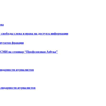
ова
 свободы слова и права на доступ к информации
епутатов фракции
 СМИ на семинар “Профсоюзная Азбука”
лидарности журналистов
олидарности журналистов