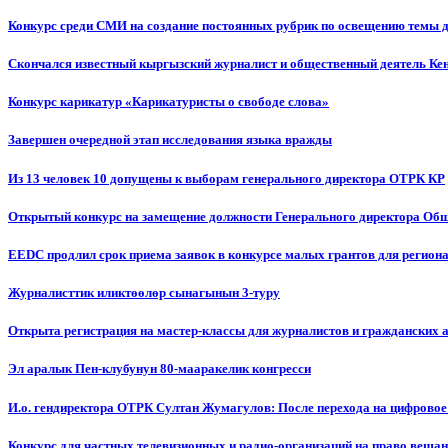
Конкурс среди СМИ на создание постоянных рубрик по освещению темы 
Скончался известный кыргызский журналист и общественный деятель К
Конкурс карикатур «Карикатуристы о свободе слова»
Завершен очередной этап исследования языка вражды
Из 13 человек 10 допущены к выборам генерального директора ОТРК КР
Открытый конкурс на замещение должности Генерального директора Об
EEDC продлил срок приема заявок в конкурсе малых грантов для реги
Журналисттик иликтөөлөр сынагынын 3-туру
Открыта регистрация на мастер-классы для журналистов и гражданских 
Эл аралык Пен-клубунун 80-мааракелик конгресси
И.о. гендиректора ОТРК Султан Жумагулов: После перехода на цифровое
Конкурс для частных телевизионных и радио-организаций на право веща