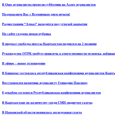
В Оше журналисты провели субботник на Аллее журналистов
Поздравляем Вас с Всемирным днем печати!
Радиостанция “Алмаз” находится под угрозой закрытия
На сайте создана новая рубрика
В индексе свободы прессы Кыргызстан поднялся на 2 позиции
Руководство ОТРК требует привлечь к ответственности человека, избивш
В эфире – новое телевидение
В Бишкеке состоялась республиканская конференция журналистов Кыргы
Восстановлен памятник журналисту Геннадию Павлюку
8 декабря состоится Республиканская конференция журналистов
В Кыргызстане по количеству среди СМИ лидируют газеты
В Нарынской области появилась молодежная газета