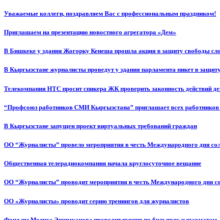
Уважаемые коллеги, поздравляем Вас с профессиональным праздником!
Приглашаем на презентацию новостного агрегатора «Дем»
В Бишкеке у здания Жогорку Кенеша прошла акция в защиту свободы сл
В Кыргызстане журналисты проведут у здания парламента пикет в защиту
Телекомпания НТС просит спикера ЖК проверить законность действий д
“Профсоюз работников СМИ Кыргызстана” приглашает всех работников
В Кыргызстане запущен проект виртуальных требований граждан
ОО “Журналисты” провело мероприятия в честь Международного дня со
Общественная телерадиокомпания начала круглосуточное вещание
ОО “Журналисты” проводит мероприятия в честь Международного дня с
ОО «Журналисты» проводит серию тренингов для журналистов
Фонд им.Мелиса Эшимканова проводит турнир по бильярду и шахматам