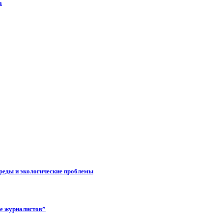
а
реды и экологические проблемы
ее журналистов”