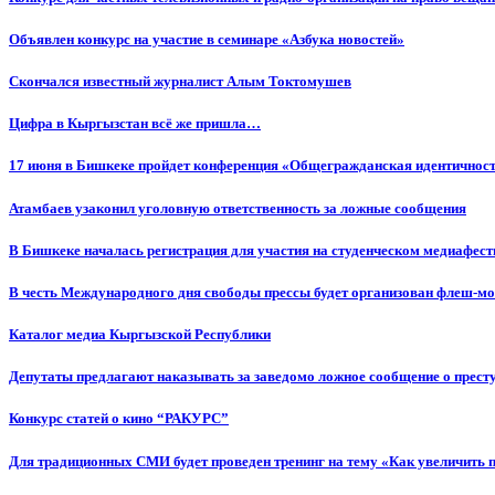
Объявлен конкурс на участие в семинаре «Азбука новостей»
Cкончался известный журналист Алым Токтомушев
Цифра в Кыргызстан всё же пришла…
17 июня в Бишкеке пройдет конференция «Общегражданская идентичность
Атамбаев узаконил уголовную ответственность за ложные сообщения
В Бишкеке началась регистрация для участия на студенческом медиафес
В честь Международного дня свободы прессы будет организован флеш-м
Каталог медиа Кыргызской Республики
Депутаты предлагают наказывать за заведомо ложное сообщение о прес
Конкурс статей о кино “РАКУРС”
Для традиционных СМИ будет проведен тренинг на тему «Как увеличить 