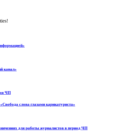
ties!
 информацией»
ий канал»
емя ЧП
 «Свобода слова глазами карикатуриста»
аничениях для работы журналистов в период ЧП