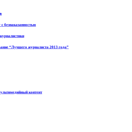
в
у с безнаказанностью
 журналистики
ание “Лучшего журналиста 2013 года”
мультимедийный контент