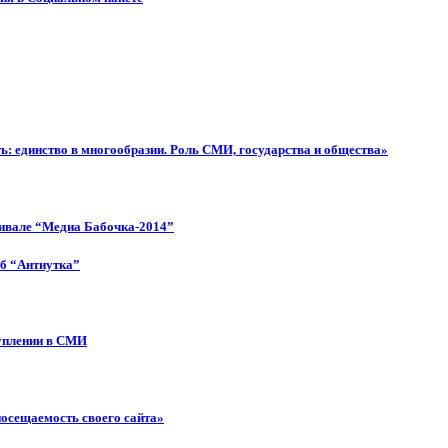
: единство в многообразии. Роль СМИ, государства и общества»
тивале “Медиа Бабочка-2014”
об “Антиутка”
туплении в СМИ
посещаемость своего сайта»