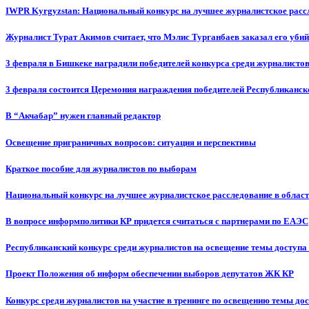
IWPR Kyrgyzstan: Национальный конкурс на лучшее журналистское рассл
Журналист Турат Акимов считает, что Мэлис Турганбаев заказал его убий
3 февраля в Бишкеке наградили победителей конкурса среди журналисто
3 февраля состоится Церемония награждения победителей Республиканск
В “Акчабар” нужен главный редактор
Освещение приграничных вопросов: ситуация и перспективы
Краткое пособие для журналистов по выборам
Национальный конкурс на лучшее журналистское расследование в област
В вопросе информполитики КР придется считаться с партнерами по ЕАЭС
Республиканский конкурс среди журналистов на освещение темы доступа
Проект Положения об информ обеспечении выборов депутатов ЖК КР
Конкурс среди журналистов на участие в тренинге по освещению темы до