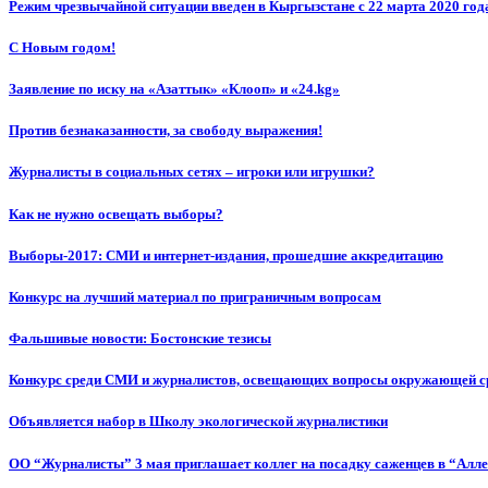
Режим чрезвычайной ситуации введен в Кыргызстане с 22 марта 2020 год
С Новым годом!
Заявление по иску на «Азаттык» «Клооп» и «24.kg»
Против безнаказанности, за свободу выражения!
Журналисты в социальных сетях – игроки или игрушки?
Как не нужно освещать выборы?
Выборы-2017: СМИ и интернет-издания, прошедшие аккредитацию
Конкурс на лучший материал по приграничным вопросам
Фальшивые новости: Бостонские тезисы
Конкурс среди СМИ и журналистов, освещающих вопросы окружающей с
Объявляется набор в Школу экологической журналистики
ОО “Журналисты” 3 мая приглашает коллег на посадку саженцев в “Алл