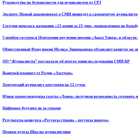
Руководство по безопасности для журналистов от CPJ
Эксперт: Новый законопроект о СМИ приведет к самоцензуре журналисто
Сегодня началась кампания «23 акции за 23 дня», направленная на борьб
5 ноября состоится Церемония вручения премии «Акыл Тирек» в области
Общественный Фонд имени Мелиса Эшимканова объявляет конкурс на зв
ОО “Журналисты” рассказало об итогах мини исследования СМИ КР
Выиграй планшет от Радио «Азаттык»
Хорезмский журналист арестован на 12 суток
Юные корреспонденты газеты «Данек» получили возможность готовить 
Цифровое будущее не за горами
Результаты конкурса «Ресурсы страны – ресурсы народа»
Первые курсы Школы журналистики