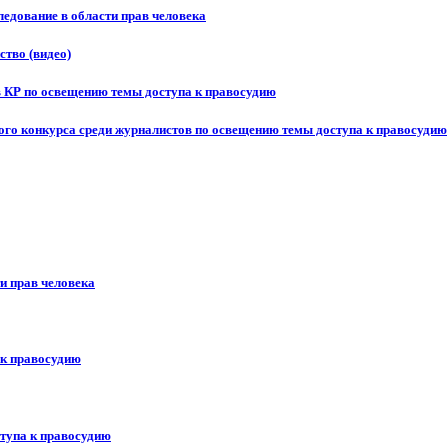
едование в области прав человека
ство (видео)
в КР по освещению темы доступа к правосудию
ого конкурса среди журналистов по освещению темы доступа к правосудию
и прав человека
 к правосудию
ступа к правосудию