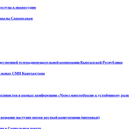
доступа к правосудию
енжалы Сарымсаков
щественной телерадиовещательной корпорации Кыргызской Республики
ональных СМИ Кыргызстана
активистов в рамках конференции «Через многообразие к устойчивому ра
 вещание наступит время жесткой конкуренции (интервью)
ния в Социальном пакете