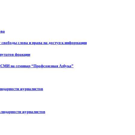
ова
 свободы слова и права на доступ к информации
епутатов фракции
 СМИ на семинар “Профсоюзная Азбука”
лидарности журналистов
олидарности журналистов