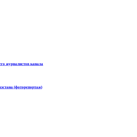
его журналистов канала
зстана (фоторепортаж)