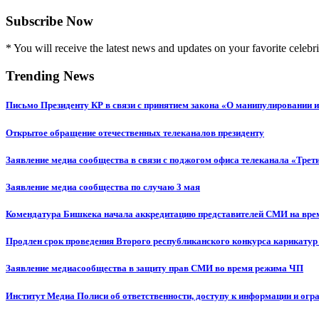
Subscribe Now
* You will receive the latest news and updates on your favorite celebri
Trending News
Письмо Президенту КР в связи с принятием закона «О манипулировании
Открытое обращение отечественных телеканалов президенту
Заявление медиа сообщества в связи с поджогом офиса телеканала «Трет
Заявление медиа сообщества по случаю 3 мая
Комендатура Бишкека начала аккредитацию представителей СМИ на вр
Продлен срок проведения Второго республиканского конкурса карикатур
Заявление медиасообщества в защиту прав СМИ во время режима ЧП
Институт Медиа Полиси об ответственности, доступу к информации и огр