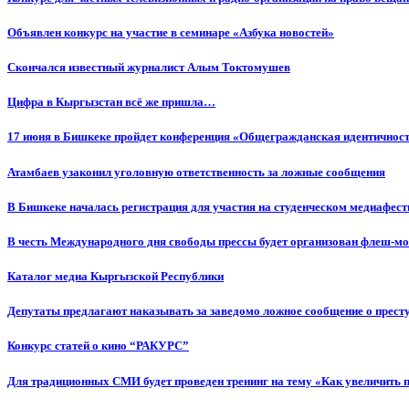
Объявлен конкурс на участие в семинаре «Азбука новостей»
Cкончался известный журналист Алым Токтомушев
Цифра в Кыргызстан всё же пришла…
17 июня в Бишкеке пройдет конференция «Общегражданская идентичность
Атамбаев узаконил уголовную ответственность за ложные сообщения
В Бишкеке началась регистрация для участия на студенческом медиафес
В честь Международного дня свободы прессы будет организован флеш-м
Каталог медиа Кыргызской Республики
Депутаты предлагают наказывать за заведомо ложное сообщение о прес
Конкурс статей о кино “РАКУРС”
Для традиционных СМИ будет проведен тренинг на тему «Как увеличить 