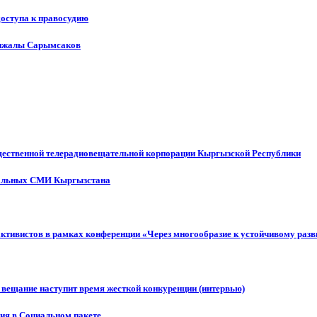
доступа к правосудию
енжалы Сарымсаков
щественной телерадиовещательной корпорации Кыргызской Республики
ональных СМИ Кыргызстана
активистов в рамках конференции «Через многообразие к устойчивому ра
 вещание наступит время жесткой конкуренции (интервью)
ния в Социальном пакете