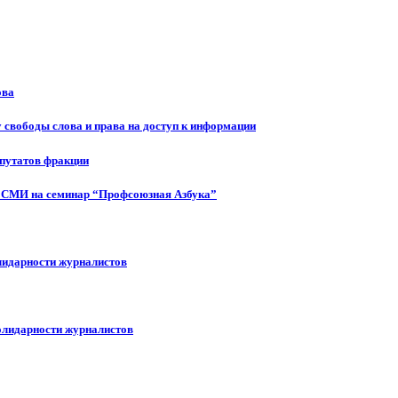
ова
 свободы слова и права на доступ к информации
епутатов фракции
 СМИ на семинар “Профсоюзная Азбука”
лидарности журналистов
олидарности журналистов