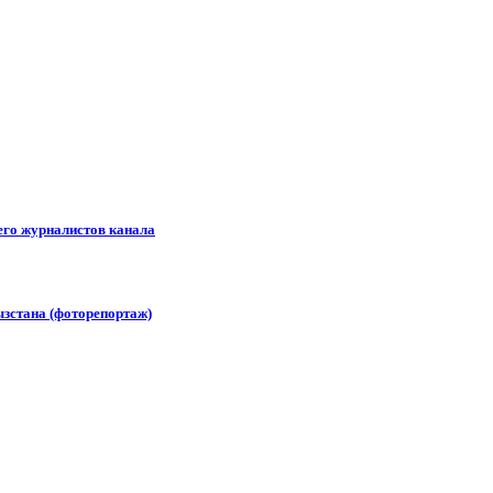
его журналистов канала
зстана (фоторепортаж)