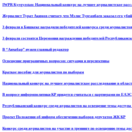
IWPR Kyrgyzstan: Национальный конкурс на лучшее журналистское рассл
Журналист Турат Акимов считает, что Мэлис Турганбаев заказал его убий
3 февраля в Бишкеке наградили победителей конкурса среди журналисто
3 февраля состоится Церемония награждения победителей Республиканск
В “Акчабар” нужен главный редактор
Освещение приграничных вопросов: ситуация и перспективы
Краткое пособие для журналистов по выборам
Национальный конкурс на лучшее журналистское расследование в област
В вопросе информполитики КР придется считаться с партнерами по ЕАЭС
Республиканский конкурс среди журналистов на освещение темы доступа
Проект Положения об информ обеспечении выборов депутатов ЖК КР
Конкурс среди журналистов на участие в тренинге по освещению темы до