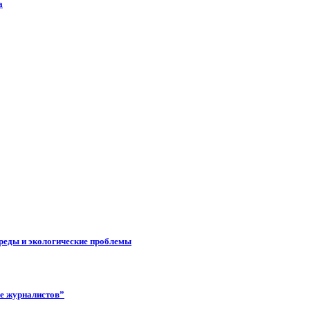
а
реды и экологические проблемы
ее журналистов”