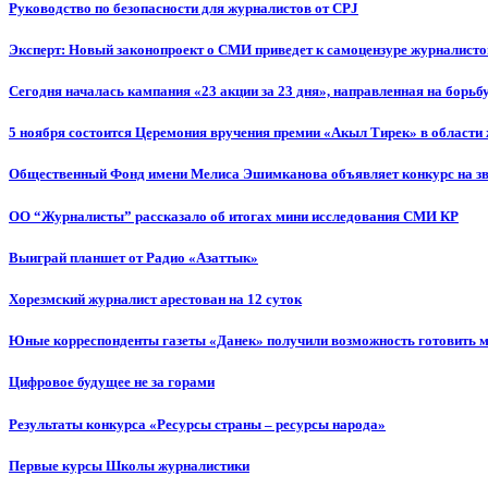
Руководство по безопасности для журналистов от CPJ
Эксперт: Новый законопроект о СМИ приведет к самоцензуре журналисто
Сегодня началась кампания «23 акции за 23 дня», направленная на борьб
5 ноября состоится Церемония вручения премии «Акыл Тирек» в области
Общественный Фонд имени Мелиса Эшимканова объявляет конкурс на зв
ОО “Журналисты” рассказало об итогах мини исследования СМИ КР
Выиграй планшет от Радио «Азаттык»
Хорезмский журналист арестован на 12 суток
Юные корреспонденты газеты «Данек» получили возможность готовить 
Цифровое будущее не за горами
Результаты конкурса «Ресурсы страны – ресурсы народа»
Первые курсы Школы журналистики