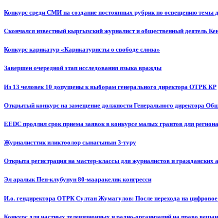
Конкурс среди СМИ на создание постоянных рубрик по освещению темы 
Скончался известный кыргызский журналист и общественный деятель К
Конкурс карикатур «Карикатуристы о свободе слова»
Завершен очередной этап исследования языка вражды
Из 13 человек 10 допущены к выборам генерального директора ОТРК КР
Открытый конкурс на замещение должности Генерального директора Об
EEDC продлил срок приема заявок в конкурсе малых грантов для реги
Журналисттик иликтөөлөр сынагынын 3-туру
Открыта регистрация на мастер-классы для журналистов и гражданских 
Эл аралык Пен-клубунун 80-мааракелик конгресси
И.о. гендиректора ОТРК Султан Жумагулов: После перехода на цифровое
Конкурс для частных телевизионных и радио-организаций на право веща