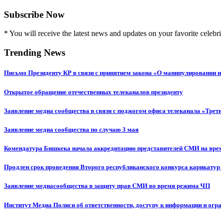
Subscribe Now
* You will receive the latest news and updates on your favorite celebri
Trending News
Письмо Президенту КР в связи с принятием закона «О манипулировании
Открытое обращение отечественных телеканалов президенту
Заявление медиа сообщества в связи с поджогом офиса телеканала «Трет
Заявление медиа сообщества по случаю 3 мая
Комендатура Бишкека начала аккредитацию представителей СМИ на вр
Продлен срок проведения Второго республиканского конкурса карикатур
Заявление медиасообщества в защиту прав СМИ во время режима ЧП
Институт Медиа Полиси об ответственности, доступу к информации и огр