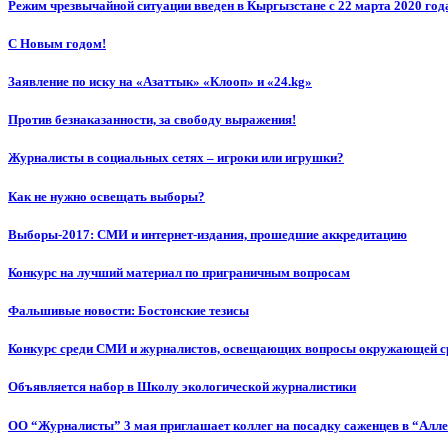
Режим чрезвычайной ситуации введен в Кыргызстане с 22 марта 2020 год
С Новым годом!
Заявление по иску на «Азаттык» «Клооп» и «24.kg»
Против безнаказанности, за свободу выражения!
Журналисты в социальных сетях – игроки или игрушки?
Как не нужно освещать выборы?
Выборы-2017: СМИ и интернет-издания, прошедшие аккредитацию
Конкурс на лучший материал по приграничным вопросам
Фальшивые новости: Бостонские тезисы
Конкурс среди СМИ и журналистов, освещающих вопросы окружающей с
Объявляется набор в Школу экологической журналистики
ОО “Журналисты” 3 мая приглашает коллег на посадку саженцев в “Алл