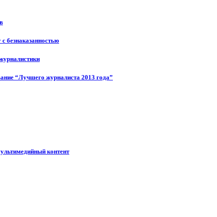
в
у с безнаказанностью
 журналистики
ание “Лучшего журналиста 2013 года”
мультимедийный контент