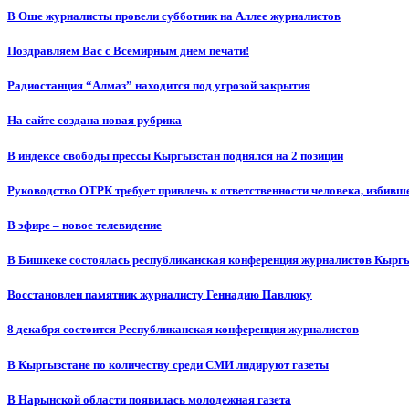
В Оше журналисты провели субботник на Аллее журналистов
Поздравляем Вас с Всемирным днем печати!
Радиостанция “Алмаз” находится под угрозой закрытия
На сайте создана новая рубрика
В индексе свободы прессы Кыргызстан поднялся на 2 позиции
Руководство ОТРК требует привлечь к ответственности человека, избивш
В эфире – новое телевидение
В Бишкеке состоялась республиканская конференция журналистов Кыргы
Восстановлен памятник журналисту Геннадию Павлюку
8 декабря состоится Республиканская конференция журналистов
В Кыргызстане по количеству среди СМИ лидируют газеты
В Нарынской области появилась молодежная газета