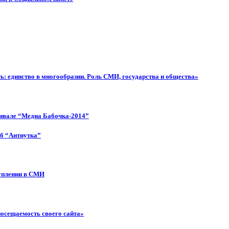
: единство в многообразии. Роль СМИ, государства и общества»
тивале “Медиа Бабочка-2014”
об “Антиутка”
туплении в СМИ
посещаемость своего сайта»