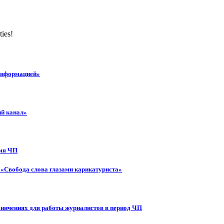
ties!
 информацией»
ий канал»
емя ЧП
 «Свобода слова глазами карикатуриста»
аничениях для работы журналистов в период ЧП