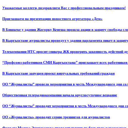
Уважаемые коллеги, поздравляем Вас с профессиональным праздником!
Приглашаем на презентацию новостного агрегатора «Дем»
В Бишкеке у здания Жогорку Кенеша прошла акция в защиту свободы сл
В Кыргызстане журналисты проведут у здания парламента пикет в защиту
Телекомпания НТС просит спикера ЖК проверить законность действий д
“Профсоюз работников СМИ Кыргызстана” приглашает всех работников
В Кыргызстане запущен проект виртуальных требований граждан
ОО “Журналисты” провело мероприятия в честь Международного дня со
Общественная телерадиокомпания начала круглосуточное вещание
ОО “Журналисты” проводит мероприятия в честь Международного дня с
ОО «Журналисты» проводит серию тренингов для журналистов
Фонд им.Мелиса Эшимканова проводит турнир по бильярду и шахматам