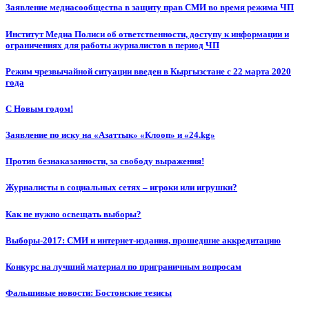
Заявление медиасообщества в защиту прав СМИ во время режима ЧП
Институт Медиа Полиси об ответственности, доступу к информации и
ограничениях для работы журналистов в период ЧП
Режим чрезвычайной ситуации введен в Кыргызстане с 22 марта 2020
года
С Новым годом!
Заявление по иску на «Азаттык» «Клооп» и «24.kg»
Против безнаказанности, за свободу выражения!
Журналисты в социальных сетях – игроки или игрушки?
Как не нужно освещать выборы?
Выборы-2017: СМИ и интернет-издания, прошедшие аккредитацию
Конкурс на лучший материал по приграничным вопросам
Фальшивые новости: Бостонские тезисы