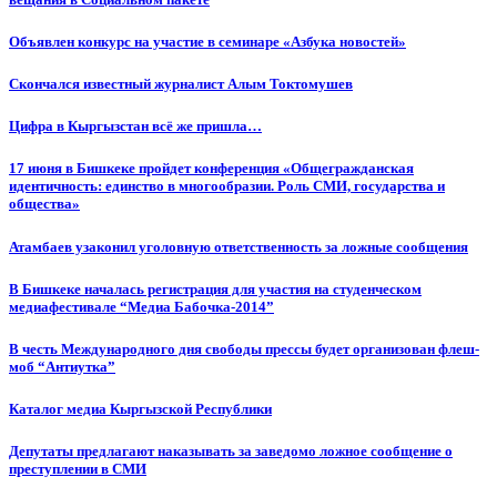
Объявлен конкурс на участие в семинаре «Азбука новостей»
Cкончался известный журналист Алым Токтомушев
Цифра в Кыргызстан всё же пришла…
17 июня в Бишкеке пройдет конференция «Общегражданская
идентичность: единство в многообразии. Роль СМИ, государства и
общества»
Атамбаев узаконил уголовную ответственность за ложные сообщения
В Бишкеке началась регистрация для участия на студенческом
медиафестивале “Медиа Бабочка-2014”
В честь Международного дня свободы прессы будет организован флеш-
моб “Антиутка”
Каталог медиа Кыргызской Республики
Депутаты предлагают наказывать за заведомо ложное сообщение о
преступлении в СМИ