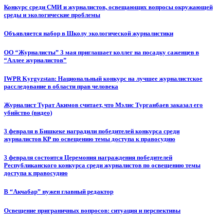
Конкурс среди СМИ и журналистов, освещающих вопросы окружающей
среды и экологические проблемы
Объявляется набор в Школу экологической журналистики
ОО “Журналисты” 3 мая приглашает коллег на посадку саженцев в
“Аллее журналистов”
IWPR Kyrgyzstan: Национальный конкурс на лучшее журналистское
расследование в области прав человека
Журналист Турат Акимов считает, что Мэлис Турганбаев заказал его
убийство (видео)
3 февраля в Бишкеке наградили победителей конкурса среди
журналистов КР по освещению темы доступа к правосудию
3 февраля состоится Церемония награждения победителей
Республиканского конкурса среди журналистов по освещению темы
доступа к правосудию
В “Акчабар” нужен главный редактор
Освещение приграничных вопросов: ситуация и перспективы