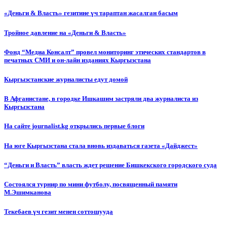
«Деньги & Власть» гезитине үч тараптан жасалган басым
Тройное давление на «Деньги & Власть»
Фонд “Медиа Консалт” провел мониторинг этических стандартов в
печатных СМИ и он-лайн изданиях Кыргызстана
Кыргызстанские журналисты едут домой
В Афганистане, в городке Ишкашим застряли два журналиста из
Кыргызстана
На сайте journalist.kg открылись первые блоги
На юге Кыргызстана стала вновь издаваться газета «Дайджест»
“Деньги и Власть” власть ждет решение Бишкекского городского суда
Состоялся турнир по мини футболу, посвященный памяти
М.Эшимканова
Текебаев үч гезит менен соттошууда