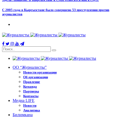
С 2005 года в Кыргызстане было совершено 53 преступления против
журналистов
ОО “Журналисты”
Новости организации
Об организации
Правление
Команда
Партнеры
Контакты
Медиа LIFE
Новости
Аналитика
Билимкана