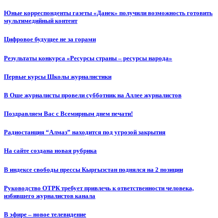
Юные корреспонденты газеты «Данек» получили возможность готовить
мультимедийный контент
Цифровое будущее не за горами
Результаты конкурса «Ресурсы страны – ресурсы народа»
Первые курсы Школы журналистики
В Оше журналисты провели субботник на Аллее журналистов
Поздравляем Вас с Всемирным днем печати!
Радиостанция “Алмаз” находится под угрозой закрытия
На сайте создана новая рубрика
В индексе свободы прессы Кыргызстан поднялся на 2 позиции
Руководство ОТРК требует привлечь к ответственности человека,
избившего журналистов канала
В эфире – новое телевидение