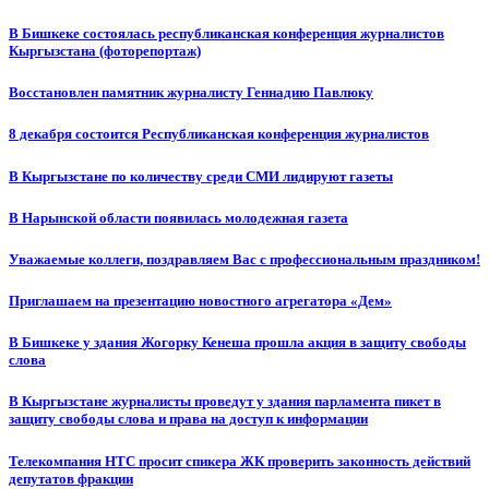
В Бишкеке состоялась республиканская конференция журналистов
Кыргызстана (фоторепортаж)
Восстановлен памятник журналисту Геннадию Павлюку
8 декабря состоится Республиканская конференция журналистов
В Кыргызстане по количеству среди СМИ лидируют газеты
В Нарынской области появилась молодежная газета
Уважаемые коллеги, поздравляем Вас с профессиональным праздником!
Приглашаем на презентацию новостного агрегатора «Дем»
В Бишкеке у здания Жогорку Кенеша прошла акция в защиту свободы
слова
В Кыргызстане журналисты проведут у здания парламента пикет в
защиту свободы слова и права на доступ к информации
Телекомпания НТС просит спикера ЖК проверить законность действий
депутатов фракции