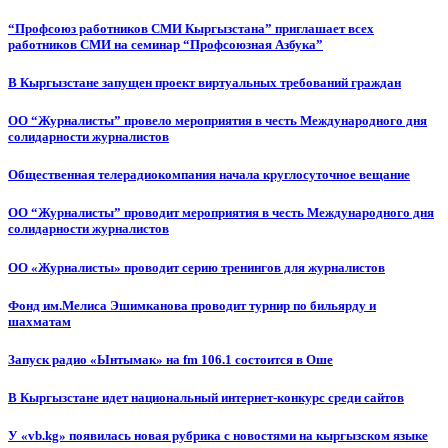
“Профсоюз работников СМИ Кыргызстана” приглашает всех
работников СМИ на семинар “Профсоюзная Азбука”
В Кыргызстане запущен проект виртуальных требований граждан
ОО “Журналисты” провело мероприятия в честь Международного дня
солидарности журналистов
Общественная телерадиокомпания начала круглосуточное вещание
ОО “Журналисты” проводит мероприятия в честь Международного дня
солидарности журналистов
ОО «Журналисты» проводит серию тренингов для журналистов
Фонд им.Мелиса Эшимканова проводит турнир по бильярду и
шахматам
Запуск радио «Ынтымак» на fm 106.1 состоится в Оше
В Кыргызстане идет национальный интернет-конкурс среди сайтов
У «vb.kg» появилась новая рубрика с новостями на кыргызском языке