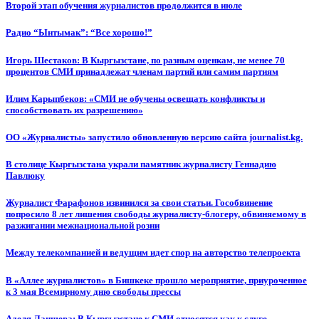
Второй этап обучения журналистов продолжится в июле
Радио “Ынтымак”: “Все хорошо!”
Игорь Шестаков: В Кыргызстане, по разным оценкам, не менее 70
процентов СМИ принадлежат членам партий или самим партиям
Илим Карыпбеков: «СМИ не обучены освещать конфликты и
способствовать их разрешению»
ОО «Журналисты» запустило обновленную версию сайта journalist.kg.
В столице Кыргызстана украли памятник журналисту Геннадию
Павлюку
Журналист Фарафонов извинился за свои статьи. Гособвинение
попросило 8 лет лишения свободы журналисту-блогеру, обвиняемому в
разжигании межнациональной розни
Между телекомпанией и ведущим идет спор на авторство телепроекта
В «Аллее журналистов» в Бишкеке прошло мероприятие, приуроченное
к 3 мая Всемирному дню свободы прессы
Аделя Лаишева: В Кыргызстане к СМИ относятся как к слуге