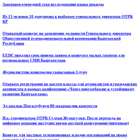
Завершен очередной этап исследования языка вражды
Из 13 человек 10 допущены к выборам генерального директора ОТРК
КР
Открытый конкурс на замещение должности Генерального директора
Общественной телерадиовещательной корпорации Кыргызской
Республики
EEDC продлил срок приема заявок в конкурсе малых грантов для
региональных СМИ Кыргызстана
Журналисттик иликтөөлөр сынагынын 3-туру
Открыта регистрация на мастер-классы для журналистов и гражданских
активистов в рамках конференции «Через многообразие к устойчивому
развитию Кыргызстана»
Эл аралык Пен-клубунун 80-мааракелик конгресси
И.о. гендиректора ОТРК Султан Жумагулов: После перехода на
цифровое вещание наступит время жесткой конкуренции (интервью)
Конкурс для частных телевизионных и радио-организаций на право
вещания в Социальном пакете