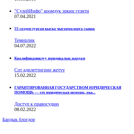
"СулейИнфо" коомдук эркин гезити
07.04.2021
55 сөздөн турган кыска чыгармаларга сынак
Темирлик
04.07.2022
Квалификациялуу юридикалык жардам
Сот адилеттигине жетүү
15.02.2022
ГАРАНТИРОВАННАЯ ГОСУДАРСТВОМ ЮРИДИЧЕСКАЯ
ПОМОЩЬ — это юридическая помощь, ока...
Доступ к правосудию
08.02.2022
Бардык блогдор