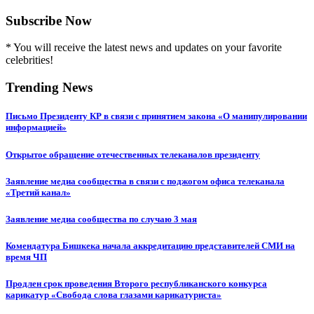
Subscribe Now
* You will receive the latest news and updates on your favorite
celebrities!
Trending News
Письмо Президенту КР в связи с принятием закона «О манипулировании
информацией»
Открытое обращение отечественных телеканалов президенту
Заявление медиа сообщества в связи с поджогом офиса телеканала
«Третий канал»
Заявление медиа сообщества по случаю 3 мая
Комендатура Бишкека начала аккредитацию представителей СМИ на
время ЧП
Продлен срок проведения Второго республиканского конкурса
карикатур «Свобода слова глазами карикатуриста»