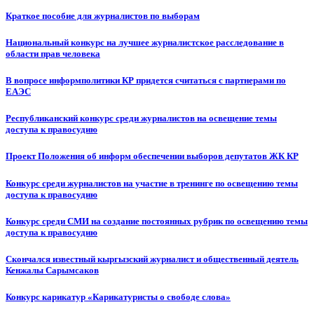
Краткое пособие для журналистов по выборам
Национальный конкурс на лучшее журналистское расследование в
области прав человека
В вопросе информполитики КР придется считаться с партнерами по
ЕАЭС
Республиканский конкурс среди журналистов на освещение темы
доступа к правосудию
Проект Положения об информ обеспечении выборов депутатов ЖК КР
Конкурс среди журналистов на участие в тренинге по освещению темы
доступа к правосудию
Конкурс среди СМИ на создание постоянных рубрик по освещению темы
доступа к правосудию
Скончался известный кыргызский журналист и общественный деятель
Кенжалы Сарымсаков
Конкурс карикатур «Карикатуристы о свободе слова»