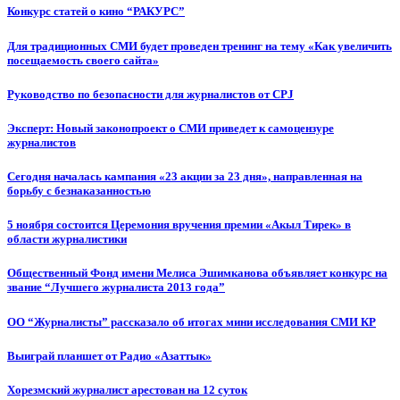
Конкурс статей о кино “РАКУРС”
Для традиционных СМИ будет проведен тренинг на тему «Как увеличить
посещаемость своего сайта»
Руководство по безопасности для журналистов от CPJ
Эксперт: Новый законопроект о СМИ приведет к самоцензуре
журналистов
Сегодня началась кампания «23 акции за 23 дня», направленная на
борьбу с безнаказанностью
5 ноября состоится Церемония вручения премии «Акыл Тирек» в
области журналистики
Общественный Фонд имени Мелиса Эшимканова объявляет конкурс на
звание “Лучшего журналиста 2013 года”
ОО “Журналисты” рассказало об итогах мини исследования СМИ КР
Выиграй планшет от Радио «Азаттык»
Хорезмский журналист арестован на 12 суток