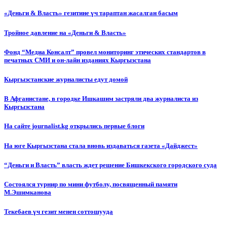
«Деньги & Власть» гезитине үч тараптан жасалган басым
Тройное давление на «Деньги & Власть»
Фонд “Медиа Консалт” провел мониторинг этических стандартов в
печатных СМИ и он-лайн изданиях Кыргызстана
Кыргызстанские журналисты едут домой
В Афганистане, в городке Ишкашим застряли два журналиста из
Кыргызстана
На сайте journalist.kg открылись первые блоги
На юге Кыргызстана стала вновь издаваться газета «Дайджест»
“Деньги и Власть” власть ждет решение Бишкекского городского суда
Состоялся турнир по мини футболу, посвященный памяти
М.Эшимканова
Текебаев үч гезит менен соттошууда