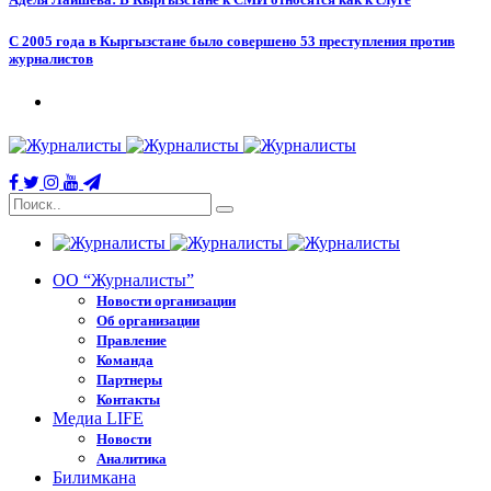
С 2005 года в Кыргызстане было совершено 53 преступления против
журналистов
ОО “Журналисты”
Новости организации
Об организации
Правление
Команда
Партнеры
Контакты
Медиа LIFE
Новости
Аналитика
Билимкана