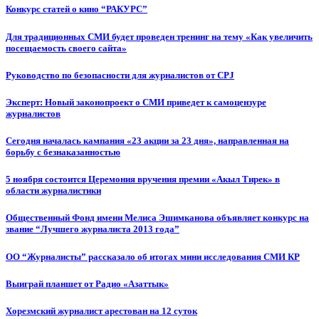
Конкурс статей о кино “РАКУРС”
Для традиционных СМИ будет проведен тренинг на тему «Как увеличить
посещаемость своего сайта»
Руководство по безопасности для журналистов от CPJ
Эксперт: Новый законопроект о СМИ приведет к самоцензуре
журналистов
Сегодня началась кампания «23 акции за 23 дня», направленная на
борьбу с безнаказанностью
5 ноября состоится Церемония вручения премии «Акыл Тирек» в
области журналистики
Общественный Фонд имени Мелиса Эшимканова объявляет конкурс на
звание “Лучшего журналиста 2013 года”
ОО “Журналисты” рассказало об итогах мини исследования СМИ КР
Выиграй планшет от Радио «Азаттык»
Хорезмский журналист арестован на 12 суток