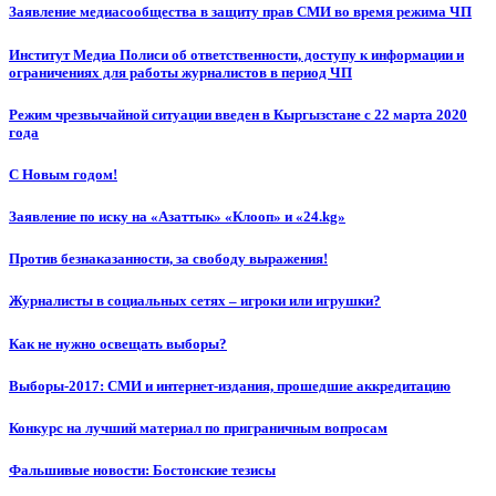
Заявление медиасообщества в защиту прав СМИ во время режима ЧП
Институт Медиа Полиси об ответственности, доступу к информации и
ограничениях для работы журналистов в период ЧП
Режим чрезвычайной ситуации введен в Кыргызстане с 22 марта 2020
года
С Новым годом!
Заявление по иску на «Азаттык» «Клооп» и «24.kg»
Против безнаказанности, за свободу выражения!
Журналисты в социальных сетях – игроки или игрушки?
Как не нужно освещать выборы?
Выборы-2017: СМИ и интернет-издания, прошедшие аккредитацию
Конкурс на лучший материал по приграничным вопросам
Фальшивые новости: Бостонские тезисы