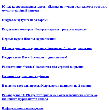
Юные корреспонденты газеты «Данек» получили возможность готовить
мультимедийный контент
Цифровое будущее не за горами
Результаты конкурса «Ресурсы страны – ресурсы народа»
Первые курсы Школы журналистики
В Оше журналисты провели субботник на Аллее журналистов
Поздравляем Вас с Всемирным днем печати!
Радиостанция “Алмаз” находится под угрозой закрытия
На сайте создана новая рубрика
В индексе свободы прессы Кыргызстан поднялся на 2 позиции
Руководство ОТРК требует привлечь к ответственности человека,
избившего журналистов канала
В эфире – новое телевидение