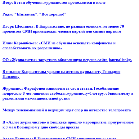
Второй этап обучения журналистов продолжится в июле
Радио “Ынтымак”: “Все хорошо!”
Игорь Шестаков: В Кыргызстане, по разным оценкам, не менее 70
процентов СМИ принадлежат членам партий или самим партиям
Илим Карыпбеков: «СМИ не обучены освещать конфликты и
способствовать их разрешению»
ОО «Журналисты» запустило обновленную версию сайта journalist.kg.
В столице Кыргызстана украли памятник журналисту Геннадию
Павлюку
Журналист Фарафонов извинился за свои статьи. Гособвинение
попросило 8 лет лишения свободы журналисту-блогеру, обвиняемому в
разжигании межнациональной розни
Между телекомпанией и ведущим идет спор на авторство телепроекта
В «Аллее журналистов» в Бишкеке прошло мероприятие, приуроченное
к 3 мая Всемирному дню свободы прессы
Аделя Лаишева: В Кыргызстане к СМИ относятся как к слуге