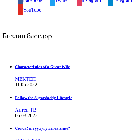
Facebook
Twitter
Instagram
Telegram
YouTube
Биздин блогдор
Characteristics of a Great Wife
МЕКТЕП
11.05.2022
Follow the Sugardaddy Lifestyle
Антен ТВ
06.03.2022
Сѳз сабаттуулугу деген эмне?