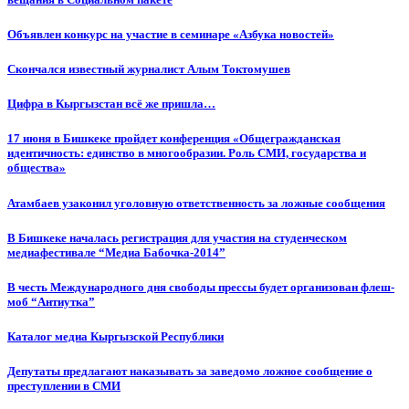
Объявлен конкурс на участие в семинаре «Азбука новостей»
Cкончался известный журналист Алым Токтомушев
Цифра в Кыргызстан всё же пришла…
17 июня в Бишкеке пройдет конференция «Общегражданская
идентичность: единство в многообразии. Роль СМИ, государства и
общества»
Атамбаев узаконил уголовную ответственность за ложные сообщения
В Бишкеке началась регистрация для участия на студенческом
медиафестивале “Медиа Бабочка-2014”
В честь Международного дня свободы прессы будет организован флеш-
моб “Антиутка”
Каталог медиа Кыргызской Республики
Депутаты предлагают наказывать за заведомо ложное сообщение о
преступлении в СМИ