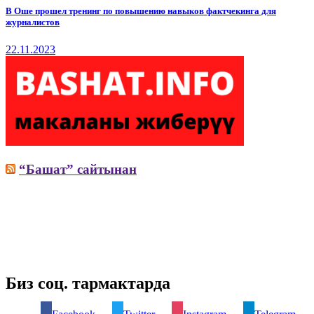
В Оше прошел тренинг по повышению навыков фактчекинга для
журналистов
22.11.2023
“Башат” сайтынан
Биз соц. тармактарда