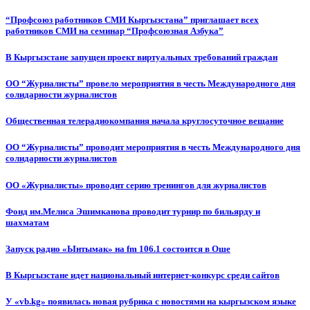
“Профсоюз работников СМИ Кыргызстана” приглашает всех
работников СМИ на семинар “Профсоюзная Азбука”
В Кыргызстане запущен проект виртуальных требований граждан
ОО “Журналисты” провело мероприятия в честь Международного дня
солидарности журналистов
Общественная телерадиокомпания начала круглосуточное вещание
ОО “Журналисты” проводит мероприятия в честь Международного дня
солидарности журналистов
ОО «Журналисты» проводит серию тренингов для журналистов
Фонд им.Мелиса Эшимканова проводит турнир по бильярду и
шахматам
Запуск радио «Ынтымак» на fm 106.1 состоится в Оше
В Кыргызстане идет национальный интернет-конкурс среди сайтов
У «vb.kg» появилась новая рубрика с новостями на кыргызском языке