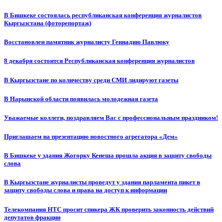
В Бишкеке состоялась республиканская конференция журналистов
Кыргызстана (фоторепортаж)
Восстановлен памятник журналисту Геннадию Павлюку
8 декабря состоится Республиканская конференция журналистов
В Кыргызстане по количеству среди СМИ лидируют газеты
В Нарынской области появилась молодежная газета
Уважаемые коллеги, поздравляем Вас с профессиональным праздником!
Приглашаем на презентацию новостного агрегатора «Дем»
В Бишкеке у здания Жогорку Кенеша прошла акция в защиту свободы
слова
В Кыргызстане журналисты проведут у здания парламента пикет в
защиту свободы слова и права на доступ к информации
Телекомпания НТС просит спикера ЖК проверить законность действий
депутатов фракции