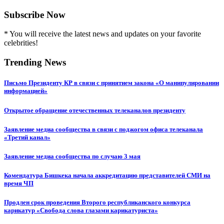
Subscribe Now
* You will receive the latest news and updates on your favorite
celebrities!
Trending News
Письмо Президенту КР в связи с принятием закона «О манипулировании
информацией»
Открытое обращение отечественных телеканалов президенту
Заявление медиа сообщества в связи с поджогом офиса телеканала
«Третий канал»
Заявление медиа сообщества по случаю 3 мая
Комендатура Бишкека начала аккредитацию представителей СМИ на
время ЧП
Продлен срок проведения Второго республиканского конкурса
карикатур «Свобода слова глазами карикатуриста»