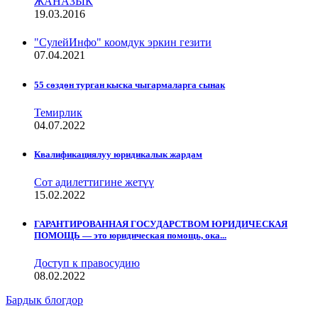
ЖАНАЗЫК
19.03.2016
"СулейИнфо" коомдук эркин гезити
07.04.2021
55 сөздөн турган кыска чыгармаларга сынак
Темирлик
04.07.2022
Квалификациялуу юридикалык жардам
Сот адилеттигине жетүү
15.02.2022
ГАРАНТИРОВАННАЯ ГОСУДАРСТВОМ ЮРИДИЧЕСКАЯ
ПОМОЩЬ — это юридическая помощь, ока...
Доступ к правосудию
08.02.2022
Бардык блогдор