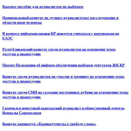
Краткое пособие для журналистов по выборам
Национальный конкурс на лучшее журналистское расследование в
области прав человека
В вопросе информполитики КР придется считаться с партнерами по
ЕАЭС
Республиканский конкурс среди журналистов на освещение темы
доступа к правосудию
Проект Положения об информ обеспечении выборов депутатов ЖК КР
Конкурс среди журналистов на участие в тренинге по освещению темы
доступа к правосудию
Конкурс среди СМИ на создание постоянных рубрик по освещению темы
доступа к правосудию
Скончался известный кыргызский журналист и общественный деятель
Кенжалы Сарымсаков
Конкурс карикатур «Карикатуристы о свободе слова»