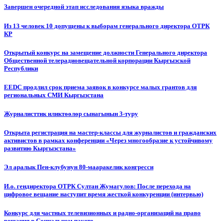
Завершен очередной этап исследования языка вражды
Из 13 человек 10 допущены к выборам генерального директора ОТРК
КР
Открытый конкурс на замещение должности Генерального директора
Общественной телерадиовещательной корпорации Кыргызской
Республики
EEDC продлил срок приема заявок в конкурсе малых грантов для
региональных СМИ Кыргызстана
Журналисттик иликтөөлөр сынагынын 3-туру
Открыта регистрация на мастер-классы для журналистов и гражданских
активистов в рамках конференции «Через многообразие к устойчивому
развитию Кыргызстана»
Эл аралык Пен-клубунун 80-мааракелик конгресси
И.о. гендиректора ОТРК Султан Жумагулов: После перехода на
цифровое вещание наступит время жесткой конкуренции (интервью)
Конкурс для частных телевизионных и радио-организаций на право
вещания в Социальном пакете