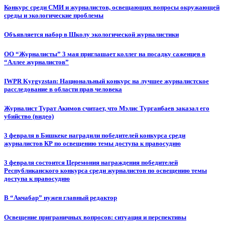
Конкурс среди СМИ и журналистов, освещающих вопросы окружающей
среды и экологические проблемы
Объявляется набор в Школу экологической журналистики
ОО “Журналисты” 3 мая приглашает коллег на посадку саженцев в
“Аллее журналистов”
IWPR Kyrgyzstan: Национальный конкурс на лучшее журналистское
расследование в области прав человека
Журналист Турат Акимов считает, что Мэлис Турганбаев заказал его
убийство (видео)
3 февраля в Бишкеке наградили победителей конкурса среди
журналистов КР по освещению темы доступа к правосудию
3 февраля состоится Церемония награждения победителей
Республиканского конкурса среди журналистов по освещению темы
доступа к правосудию
В “Акчабар” нужен главный редактор
Освещение приграничных вопросов: ситуация и перспективы