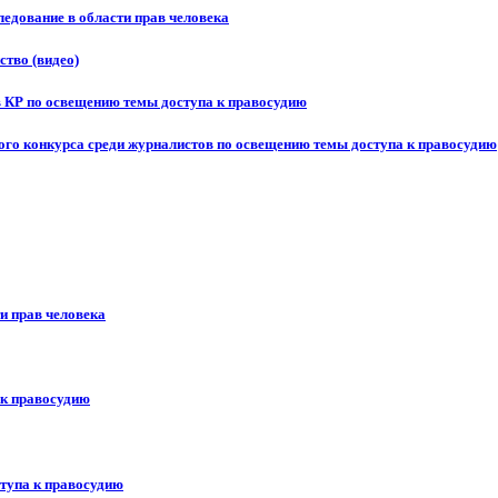
едование в области прав человека
ство (видео)
в КР по освещению темы доступа к правосудию
ого конкурса среди журналистов по освещению темы доступа к правосудию
и прав человека
 к правосудию
ступа к правосудию