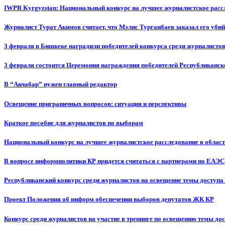
IWPR Kyrgyzstan: Национальный конкурс на лучшее журналистское рассл
Журналист Турат Акимов считает, что Мэлис Турганбаев заказал его убий
3 февраля в Бишкеке наградили победителей конкурса среди журналисто
3 февраля состоится Церемония награждения победителей Республиканск
В “Акчабар” нужен главный редактор
Освещение приграничных вопросов: ситуация и перспективы
Краткое пособие для журналистов по выборам
Национальный конкурс на лучшее журналистское расследование в област
В вопросе информполитики КР придется считаться с партнерами по ЕАЭС
Республиканский конкурс среди журналистов на освещение темы доступа
Проект Положения об информ обеспечении выборов депутатов ЖК КР
Конкурс среди журналистов на участие в тренинге по освещению темы до