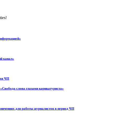
ties!
 информацией»
ий канал»
емя ЧП
 «Свобода слова глазами карикатуриста»
аничениях для работы журналистов в период ЧП