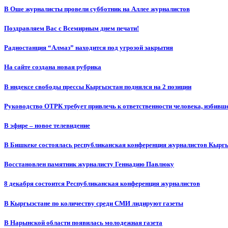
В Оше журналисты провели субботник на Аллее журналистов
Поздравляем Вас с Всемирным днем печати!
Радиостанция “Алмаз” находится под угрозой закрытия
На сайте создана новая рубрика
В индексе свободы прессы Кыргызстан поднялся на 2 позиции
Руководство ОТРК требует привлечь к ответственности человека, избивш
В эфире – новое телевидение
В Бишкеке состоялась республиканская конференция журналистов Кыргы
Восстановлен памятник журналисту Геннадию Павлюку
8 декабря состоится Республиканская конференция журналистов
В Кыргызстане по количеству среди СМИ лидируют газеты
В Нарынской области появилась молодежная газета