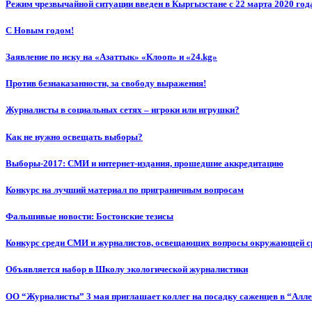
Режим чрезвычайной ситуации введен в Кыргызстане с 22 марта 2020 год
С Новым годом!
Заявление по иску на «Азаттык» «Клооп» и «24.kg»
Против безнаказанности, за свободу выражения!
Журналисты в социальных сетях – игроки или игрушки?
Как не нужно освещать выборы?
Выборы-2017: СМИ и интернет-издания, прошедшие аккредитацию
Конкурс на лучший материал по приграничным вопросам
Фальшивые новости: Бостонские тезисы
Конкурс среди СМИ и журналистов, освещающих вопросы окружающей с
Объявляется набор в Школу экологической журналистики
ОО “Журналисты” 3 мая приглашает коллег на посадку саженцев в “Алл