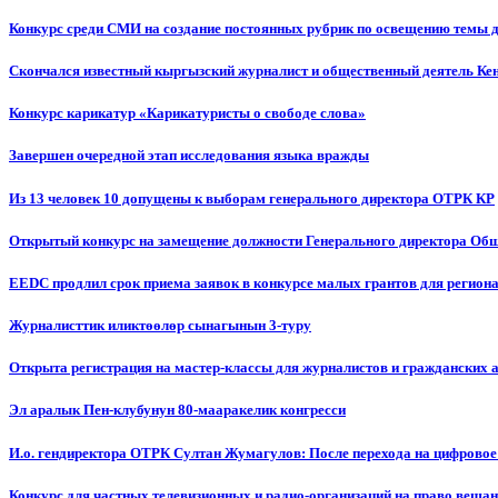
Конкурс среди СМИ на создание постоянных рубрик по освещению темы 
Скончался известный кыргызский журналист и общественный деятель К
Конкурс карикатур «Карикатуристы о свободе слова»
Завершен очередной этап исследования языка вражды
Из 13 человек 10 допущены к выборам генерального директора ОТРК КР
Открытый конкурс на замещение должности Генерального директора Об
EEDC продлил срок приема заявок в конкурсе малых грантов для реги
Журналисттик иликтөөлөр сынагынын 3-туру
Открыта регистрация на мастер-классы для журналистов и гражданских 
Эл аралык Пен-клубунун 80-мааракелик конгресси
И.о. гендиректора ОТРК Султан Жумагулов: После перехода на цифровое
Конкурс для частных телевизионных и радио-организаций на право веща