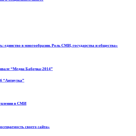
: единство в многообразии. Роль СМИ, государства и общества»
тивале “Медиа Бабочка-2014”
об “Антиутка”
туплении в СМИ
посещаемость своего сайта»