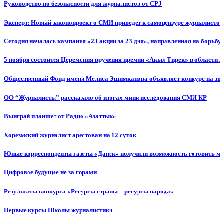
Руководство по безопасности для журналистов от CPJ
Эксперт: Новый законопроект о СМИ приведет к самоцензуре журналисто
Сегодня началась кампания «23 акции за 23 дня», направленная на борьб
5 ноября состоится Церемония вручения премии «Акыл Тирек» в области
Общественный Фонд имени Мелиса Эшимканова объявляет конкурс на зв
ОО “Журналисты” рассказало об итогах мини исследования СМИ КР
Выиграй планшет от Радио «Азаттык»
Хорезмский журналист арестован на 12 суток
Юные корреспонденты газеты «Данек» получили возможность готовить 
Цифровое будущее не за горами
Результаты конкурса «Ресурсы страны – ресурсы народа»
Первые курсы Школы журналистики