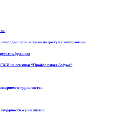
ова
 свободы слова и права на доступ к информации
епутатов фракции
 СМИ на семинар “Профсоюзная Азбука”
лидарности журналистов
олидарности журналистов