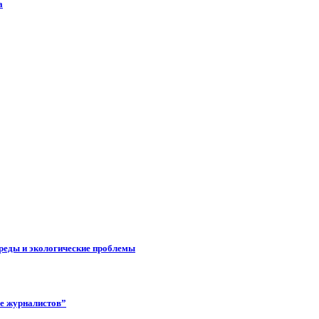
а
реды и экологические проблемы
ее журналистов”