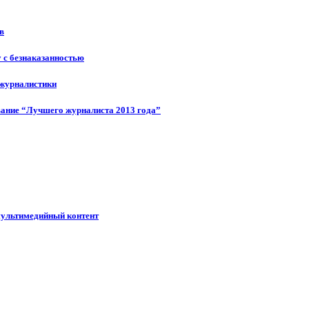
в
у с безнаказанностью
 журналистики
ание “Лучшего журналиста 2013 года”
мультимедийный контент