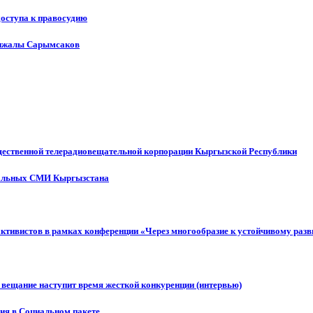
доступа к правосудию
енжалы Сарымсаков
щественной телерадиовещательной корпорации Кыргызской Республики
ональных СМИ Кыргызстана
активистов в рамках конференции «Через многообразие к устойчивому ра
 вещание наступит время жесткой конкуренции (интервью)
ния в Социальном пакете