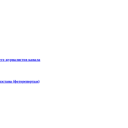
его журналистов канала
зстана (фоторепортаж)