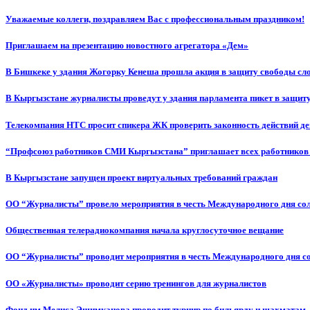
Уважаемые коллеги, поздравляем Вас с профессиональным праздником!
Приглашаем на презентацию новостного агрегатора «Дем»
В Бишкеке у здания Жогорку Кенеша прошла акция в защиту свободы сл
В Кыргызстане журналисты проведут у здания парламента пикет в защиту
Телекомпания НТС просит спикера ЖК проверить законность действий д
“Профсоюз работников СМИ Кыргызстана” приглашает всех работников
В Кыргызстане запущен проект виртуальных требований граждан
ОО “Журналисты” провело мероприятия в честь Международного дня со
Общественная телерадиокомпания начала круглосуточное вещание
ОО “Журналисты” проводит мероприятия в честь Международного дня с
ОО «Журналисты» проводит серию тренингов для журналистов
Фонд им.Мелиса Эшимканова проводит турнир по бильярду и шахматам