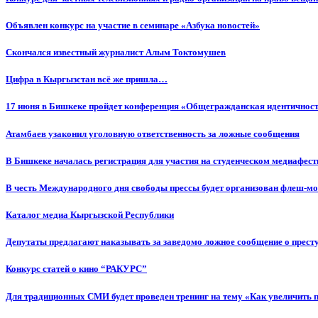
Объявлен конкурс на участие в семинаре «Азбука новостей»
Cкончался известный журналист Алым Токтомушев
Цифра в Кыргызстан всё же пришла…
17 июня в Бишкеке пройдет конференция «Общегражданская идентичность
Атамбаев узаконил уголовную ответственность за ложные сообщения
В Бишкеке началась регистрация для участия на студенческом медиафес
В честь Международного дня свободы прессы будет организован флеш-м
Каталог медиа Кыргызской Республики
Депутаты предлагают наказывать за заведомо ложное сообщение о прес
Конкурс статей о кино “РАКУРС”
Для традиционных СМИ будет проведен тренинг на тему «Как увеличить 