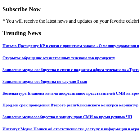
Subscribe Now
* You will receive the latest news and updates on your favorite celebri
Trending News
Письмо Президенту КР в связи с принятием закона «О манипулировании
Открытое обращение отечественных телеканалов президенту
Заявление медиа сообщества в связи с поджогом офиса телеканала «Трет
Заявление медиа сообщества по случаю 3 мая
Комендатура Бишкека начала аккредитацию представителей СМИ на вр
Продлен срок проведения Второго республиканского конкурса карикатур
Заявление медиасообщества в защиту прав СМИ во время режима ЧП
Институт Медиа Полиси об ответственности, доступу к информации и огр