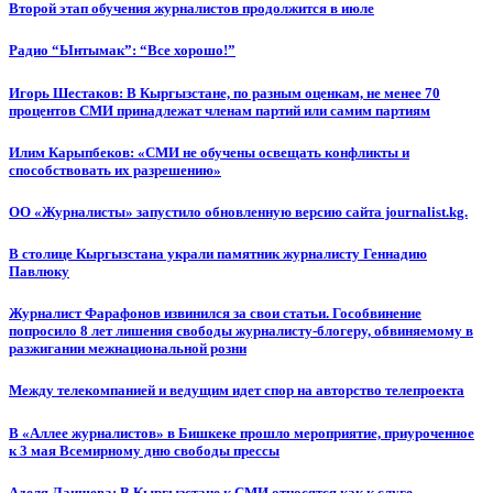
Второй этап обучения журналистов продолжится в июле
Радио “Ынтымак”: “Все хорошо!”
Игорь Шестаков: В Кыргызстане, по разным оценкам, не менее 70
процентов СМИ принадлежат членам партий или самим партиям
Илим Карыпбеков: «СМИ не обучены освещать конфликты и
способствовать их разрешению»
ОО «Журналисты» запустило обновленную версию сайта journalist.kg.
В столице Кыргызстана украли памятник журналисту Геннадию
Павлюку
Журналист Фарафонов извинился за свои статьи. Гособвинение
попросило 8 лет лишения свободы журналисту-блогеру, обвиняемому в
разжигании межнациональной розни
Между телекомпанией и ведущим идет спор на авторство телепроекта
В «Аллее журналистов» в Бишкеке прошло мероприятие, приуроченное
к 3 мая Всемирному дню свободы прессы
Аделя Лаишева: В Кыргызстане к СМИ относятся как к слуге