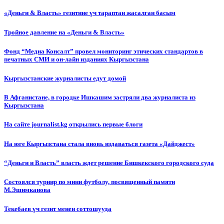
«Деньги & Власть» гезитине үч тараптан жасалган басым
Тройное давление на «Деньги & Власть»
Фонд “Медиа Консалт” провел мониторинг этических стандартов в
печатных СМИ и он-лайн изданиях Кыргызстана
Кыргызстанские журналисты едут домой
В Афганистане, в городке Ишкашим застряли два журналиста из
Кыргызстана
На сайте journalist.kg открылись первые блоги
На юге Кыргызстана стала вновь издаваться газета «Дайджест»
“Деньги и Власть” власть ждет решение Бишкекского городского суда
Состоялся турнир по мини футболу, посвященный памяти
М.Эшимканова
Текебаев үч гезит менен соттошууда