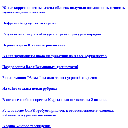
Юные корреспонденты газеты «Данек» получили возможность готовить
мультимедийный контент
Цифровое будущее не за горами
Результаты конкурса «Ресурсы страны – ресурсы народа»
Первые курсы Школы журналистики
В Оше журналисты провели субботник на Аллее журналистов
Поздравляем Вас с Всемирным днем печати!
Радиостанция “Алмаз” находится под угрозой закрытия
На сайте создана новая рубрика
В индексе свободы прессы Кыргызстан поднялся на 2 позиции
Руководство ОТРК требует привлечь к ответственности человека,
избившего журналистов канала
В эфире – новое телевидение