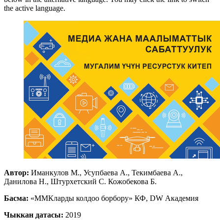
the active language.
Автор:
Иманкулов М., Усупбаева А., Текимбаева А.,
Данилова Н., Штурхетский С. Кожобекова Б.
Басма:
«ММКларды колдоо борбору» КФ, DW Академия
Чыккан датасы:
2019