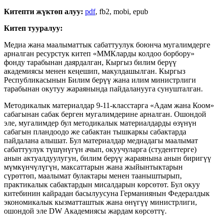
Китепти жүктөп алуу:
pdf
, fb2, mobi, epub
Китеп тууралуу:
Медиа жана маалыматтык сабаттуулук боюнча мугалимдерге
арналган ресурстук китеп «ММКларды колдоо борбору»
фонду тарабынан даярдалган, Кыргыз билим берүү
академиясы менен кеңешип, макулдашылган. Кыргыз
Республикасынын Билим берүү жана илим министрлиги
тарабынан окутуу жараянында пайдаланууга сунушталган.
Методикалык материалдар 9-11-класстарга «Адам жана Коом»
сабагынан сабак берген мугалимдерине арналган. Ошондой
эле, мугалимдер бул методикалык материалдарды өзүнүн
сабагын пландоодо же сабактан тышкаркы сабактарда
пайдалана алышат. Бул материалдар медиадагы маалымат
сабаттуулук түшүнүгүн ачып, окуучуларга (студенттерге)
анын актуалдуулугун, билим берүү жараянына анын биригүү
мүмкүнчүлүгүн, максаттарын жана жыйынтыктарын
сүрөттөп, маалымат булактары менен тааныштырып,
практикалык сабактардын мисалдарын көрсөтөт. Бул окуу
китебинин кайрадан басылуусуна Германиянын Федералдык
экономикалык кызматташтык жана өнүгүү министрлиги,
ошондой эле DW Академиясы жардам көрсөттү.