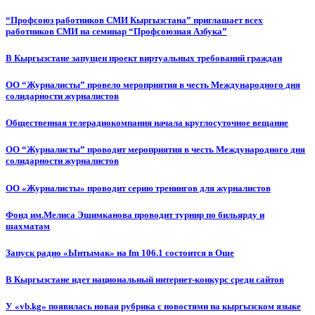
“Профсоюз работников СМИ Кыргызстана” приглашает всех
работников СМИ на семинар “Профсоюзная Азбука”
В Кыргызстане запущен проект виртуальных требований граждан
ОО “Журналисты” провело мероприятия в честь Международного дня
солидарности журналистов
Общественная телерадиокомпания начала круглосуточное вещание
ОО “Журналисты” проводит мероприятия в честь Международного дня
солидарности журналистов
ОО «Журналисты» проводит серию тренингов для журналистов
Фонд им.Мелиса Эшимканова проводит турнир по бильярду и
шахматам
Запуск радио «Ынтымак» на fm 106.1 состоится в Оше
В Кыргызстане идет национальный интернет-конкурс среди сайтов
У «vb.kg» появилась новая рубрика с новостями на кыргызском языке