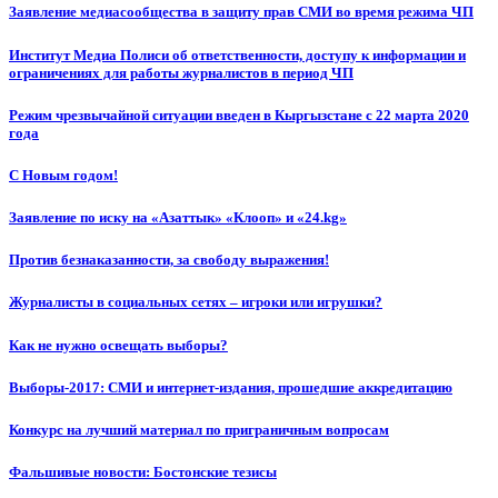
Заявление медиасообщества в защиту прав СМИ во время режима ЧП
Институт Медиа Полиси об ответственности, доступу к информации и
ограничениях для работы журналистов в период ЧП
Режим чрезвычайной ситуации введен в Кыргызстане с 22 марта 2020
года
С Новым годом!
Заявление по иску на «Азаттык» «Клооп» и «24.kg»
Против безнаказанности, за свободу выражения!
Журналисты в социальных сетях – игроки или игрушки?
Как не нужно освещать выборы?
Выборы-2017: СМИ и интернет-издания, прошедшие аккредитацию
Конкурс на лучший материал по приграничным вопросам
Фальшивые новости: Бостонские тезисы