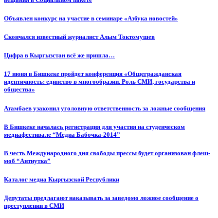
Объявлен конкурс на участие в семинаре «Азбука новостей»
Cкончался известный журналист Алым Токтомушев
Цифра в Кыргызстан всё же пришла…
17 июня в Бишкеке пройдет конференция «Общегражданская
идентичность: единство в многообразии. Роль СМИ, государства и
общества»
Атамбаев узаконил уголовную ответственность за ложные сообщения
В Бишкеке началась регистрация для участия на студенческом
медиафестивале “Медиа Бабочка-2014”
В честь Международного дня свободы прессы будет организован флеш-
моб “Антиутка”
Каталог медиа Кыргызской Республики
Депутаты предлагают наказывать за заведомо ложное сообщение о
преступлении в СМИ