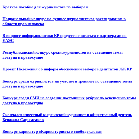
Краткое пособие для журналистов по выборам
Национальный конкурс на лучшее журналистское расследование в
области прав человека
В вопросе информполитики КР придется считаться с партнерами по
ЕАЭС
Республиканский конкурс среди журналистов на освещение темы
доступа к правосудию
Проект Положения об информ обеспечении выборов депутатов ЖК КР
Конкурс среди журналистов на участие в тренинге по освещению темы
доступа к правосудию
Конкурс среди СМИ на создание постоянных рубрик по освещению темы
доступа к правосудию
Скончался известный кыргызский журналист и общественный деятель
Кенжалы Сарымсаков
Конкурс карикатур «Карикатуристы о свободе слова»