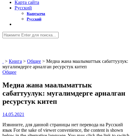
Карта сайта
Русский
Кыргызча
Русский
>
Книга
>
Общее
>
Медиа жана маалыматтык сабаттуулук:
мугалимдерге арналган ресурстук китеп
Общее
Медиа жана маалыматтык
сабаттуулук: мугалимдерге арналган
ресурстук китеп
14.05.2021
Извините, для данной страницы нет перевода на Русский
язык For the sake of viewer convenience, the content is shown
below in the alternative language. You may click the link to switch