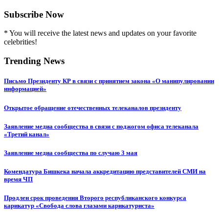
Subscribe Now
* You will receive the latest news and updates on your favorite
celebrities!
Trending News
Письмо Президенту КР в связи с принятием закона «О манипулировании
информацией»
Открытое обращение отечественных телеканалов президенту
Заявление медиа сообщества в связи с поджогом офиса телеканала
«Третий канал»
Заявление медиа сообщества по случаю 3 мая
Комендатура Бишкека начала аккредитацию представителей СМИ на
время ЧП
Продлен срок проведения Второго республиканского конкурса
карикатур «Свобода слова глазами карикатуриста»