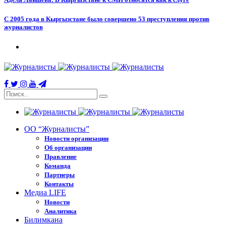
С 2005 года в Кыргызстане было совершено 53 преступления против
журналистов
ОО “Журналисты”
Новости организации
Об организации
Правление
Команда
Партнеры
Контакты
Медиа LIFE
Новости
Аналитика
Билимкана