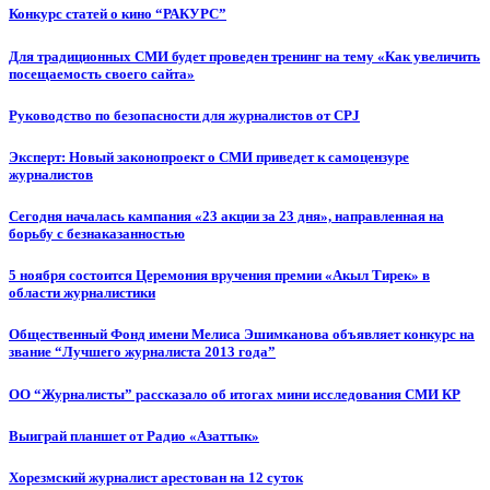
Конкурс статей о кино “РАКУРС”
Для традиционных СМИ будет проведен тренинг на тему «Как увеличить
посещаемость своего сайта»
Руководство по безопасности для журналистов от CPJ
Эксперт: Новый законопроект о СМИ приведет к самоцензуре
журналистов
Сегодня началась кампания «23 акции за 23 дня», направленная на
борьбу с безнаказанностью
5 ноября состоится Церемония вручения премии «Акыл Тирек» в
области журналистики
Общественный Фонд имени Мелиса Эшимканова объявляет конкурс на
звание “Лучшего журналиста 2013 года”
ОО “Журналисты” рассказало об итогах мини исследования СМИ КР
Выиграй планшет от Радио «Азаттык»
Хорезмский журналист арестован на 12 суток