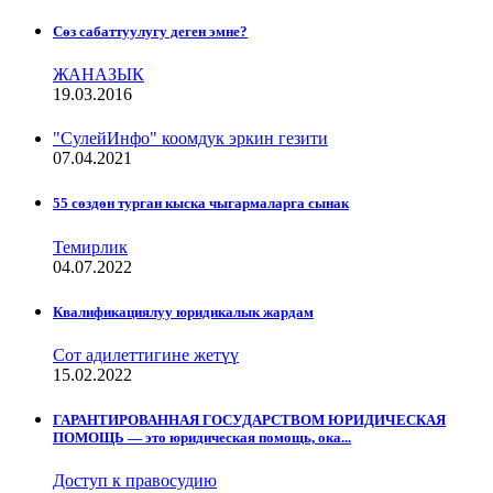
Сѳз сабаттуулугу деген эмне?
ЖАНАЗЫК
19.03.2016
"СулейИнфо" коомдук эркин гезити
07.04.2021
55 сөздөн турган кыска чыгармаларга сынак
Темирлик
04.07.2022
Квалификациялуу юридикалык жардам
Сот адилеттигине жетүү
15.02.2022
ГАРАНТИРОВАННАЯ ГОСУДАРСТВОМ ЮРИДИЧЕСКАЯ
ПОМОЩЬ — это юридическая помощь, ока...
Доступ к правосудию