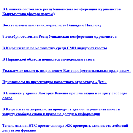
В Бишкеке состоялась республиканская конференция журналистов
Кыргызстана (фоторепортаж)
Восстановлен памятник журналисту Геннадию Павлюку
8 декабря состоится Республиканская конференция журналистов
В Кыргызстане по количеству среди СМИ лидируют газеты
В Нарынской области появилась молодежная газета
Уважаемые коллеги, поздравляем Вас с профессиональным праздником!
Приглашаем на презентацию новостного агрегатора «Дем»
В Бишкеке у здания Жогорку Кенеша прошла акция в защиту свободы
слова
В Кыргызстане журналисты проведут у здания парламента пикет в
защиту свободы слова и права на доступ к информации
Телекомпания НТС просит спикера ЖК проверить законность действий
депутатов фракции