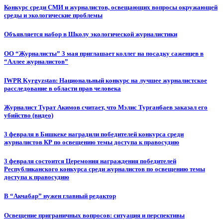
Конкурс среди СМИ и журналистов, освещающих вопросы окружающей
среды и экологические проблемы
Объявляется набор в Школу экологической журналистики
ОО “Журналисты” 3 мая приглашает коллег на посадку саженцев в
“Аллее журналистов”
IWPR Kyrgyzstan: Национальный конкурс на лучшее журналистское
расследование в области прав человека
Журналист Турат Акимов считает, что Мэлис Турганбаев заказал его
убийство (видео)
3 февраля в Бишкеке наградили победителей конкурса среди
журналистов КР по освещению темы доступа к правосудию
3 февраля состоится Церемония награждения победителей
Республиканского конкурса среди журналистов по освещению темы
доступа к правосудию
В “Акчабар” нужен главный редактор
Освещение приграничных вопросов: ситуация и перспективы