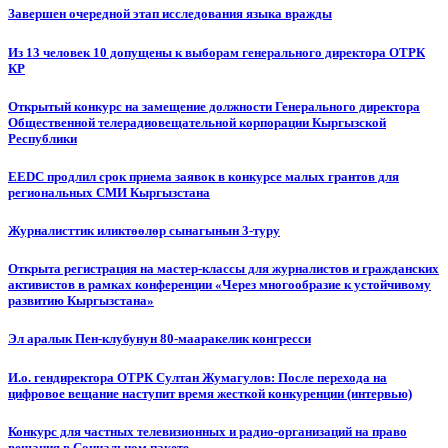
Завершен очередной этап исследования языка вражды
Из 13 человек 10 допущены к выборам генерального директора ОТРК
КР
Открытый конкурс на замещение должности Генерального директора
Общественной телерадиовещательной корпорации Кыргызской
Республики
EEDC продлил срок приема заявок в конкурсе малых грантов для
региональных СМИ Кыргызстана
Журналисттик иликтөөлөр сынагынын 3-туру
Открыта регистрация на мастер-классы для журналистов и гражданских
активистов в рамках конференции «Через многообразие к устойчивому
развитию Кыргызстана»
Эл аралык Пен-клубунун 80-мааракелик конгресси
И.о. гендиректора ОТРК Султан Жумагулов: После перехода на
цифровое вещание наступит время жесткой конкуренции (интервью)
Конкурс для частных телевизионных и радио-организаций на право
вещания в Социальном пакете