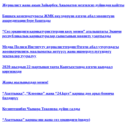
Журналист жана акын Зайырбек Ажыматов мезгилсиз дүйнөдөн кайтты
Бишкек комендатурасы ЖМК өкүлдөрүнө өзгөчө абал мөөнөтүнө
аккредитация бере баштады
“Сөз эркиндиги карикатуристтердин көзү менен” аталыштагы Экинчи
республикалык карикатуралар сынагынын мөөнөтү узартылды
Медиа Полиси Институту журналисттердин Өзгөчө абал учурундагы
жоопкерчилиги, маалыматка жетүүсү жана ишмердүүлүгүндөгү
чектөөлөр тууралуу
2020-жылдын 22-мартынан тарта Кыргызстанда өзгөчө кырдаал
киргизилди
Жаңы жылыңыздар менен!
“Азаттыкка”, “Клоопко” жана “24.kgге” каршы доо арыз боюнча
билдирүү
Кесиптешибиз Чынара Токонова дүйнө салды
“Азаттыкка” каршы иш жана сөз эркиндиги (видео)