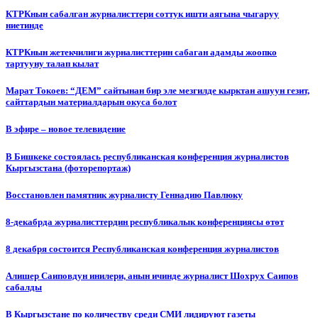
КТРКнын сабалган журналисттери соттук ишти аягына чыгаруу
ниетинде
КТРКнын жетекчилиги журналисттерин сабаган адамды жоопко
тартууну талап кылат
Марат Токоев: “ДЕМ” сайтынан бир эле мезгилде кырктан ашуун гезит,
сайттардын материалдарын окуса болот
В эфире – новое телевидение
В Бишкеке состоялась республиканская конференция журналистов
Кыргызстана (фоторепортаж)
Восстановлен памятник журналисту Геннадию Павлюку
8-декабрда журналисттердин республикалык конференциясы өтөт
8 декабря состоится Республиканская конференция журналистов
Алишер Саиповдун инилери, анын ичинде журналист Шохрух Саипов
сабалды
В Кыргызстане по количеству среди СМИ лидируют газеты