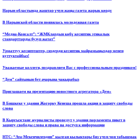
Нарын областында жаштар үчүн жаңы газета жарык көрдү
В Нарынской области появилась молодежная газета
“Медиа-Консалт”: “ЖМКлардын көбү кесиптик этикалык
стандарттарды бузуп жатат”
Урматтуу кесиптештер, сиздерди кесиптик майрамыңыздар менен
куттуктайбыз!
Уважаемые коллеги, поздравляем Вас с профессиональным праздником!
“Дем” сайтынын бет ачарына чакырабыз
Приглашаем на презентацию новостного агрегатора «Дем»
В Бишкеке у здания Жогорку Кенеша прошла акция в защиту свободы
слова
В Кыргызстане журналисты проведут у здания парламента пикет в
защиту свободы слова и права на доступ к информации
НТС: “Ата-Мекенчилердин” кылган кылыктары биз үчүн чон табышмак