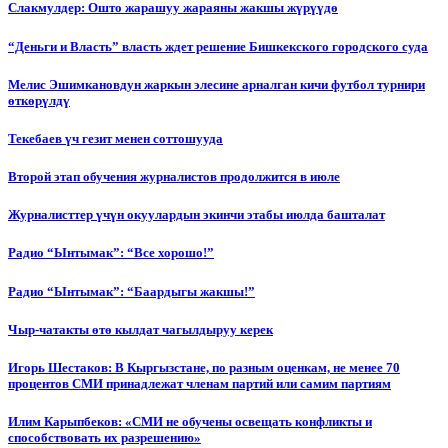
Слакмулдер: Ошто жарашуу жараяны жакшы жүрүүдө
“Деньги и Власть” власть ждет решение Бишкекского городского суда
Мелис Эшимкановдун жаркын элесине арналган кичи футбол турнири
өткөрүлдү
Текебаев үч гезит менен соттошууда
Второй этап обучения журналистов продолжится в июле
Журналисттер үчүн окуулардын экинчи этабы июлда башталат
Радио “Ынтымак”: “Все хорошо!”
Радио “Ынтымак”: “Баардыгы жакшы!”
Чыр-чатакты өтө кылдат чагылдыруу керек
Игорь Шестаков: В Кыргызстане, по разным оценкам, не менее 70
процентов СМИ принадлежат членам партий или самим партиям
Илим Карыпбеков: «СМИ не обучены освещать конфликты и
способствовать их разрешению»