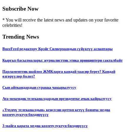
Subscribe Now
* You will receive the latest news and updates on your favorite
celebrities!
Trending News
BuzzFeed редактору Крэйг Силвермандын сүйүктүү аспаптары
Кыргыз басылмалары: журналисттик этика принциптери сакталбайт
Парламенттик шайлоо ЖМКларга кандай таасир берет? Кандай
өзгөрүүлөр болот?
Сын айткандардын суракка чакырылуусу
Ата-мекендик телеканалдардын президентке ачык кайрылуусу
«Үчүнчү телеканалдын» кеңсесин өрттөп кетүү боюнча медиа
коомчулуктун билдирүүсү
3-майга карата медиа коомчулуктун билдирүүсү