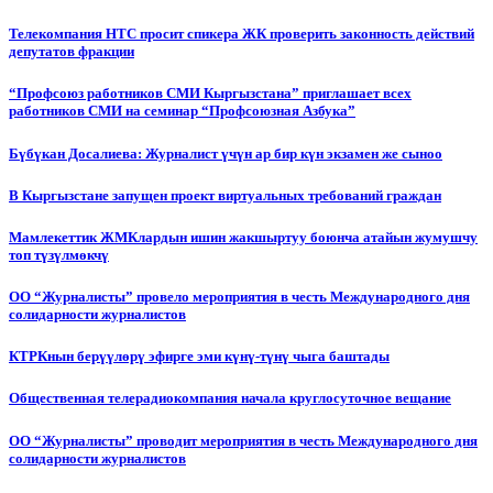
Телекомпания НТС просит спикера ЖК проверить законность действий
депутатов фракции
“Профсоюз работников СМИ Кыргызстана” приглашает всех
работников СМИ на семинар “Профсоюзная Азбука”
Бүбүкан Досалиева: Журналист үчүн ар бир күн экзамен же сыноо
В Кыргызстане запущен проект виртуальных требований граждан
Мамлекеттик ЖМКлардын ишин жакшыртуу боюнча атайын жумушчу
топ түзүлмөкчү
ОО “Журналисты” провело мероприятия в честь Международного дня
солидарности журналистов
КТРКнын берүүлөрү эфирге эми күнү-түнү чыга баштады
Общественная телерадиокомпания начала круглосуточное вещание
ОО “Журналисты” проводит мероприятия в честь Международного дня
солидарности журналистов