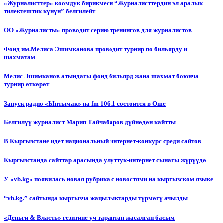
«Журналисттер» коомдук бирикмеси “Журналисттердин эл аралык
тилектештик күнүн” белгилейт
ОО «Журналисты» проводит серию тренингов для журналистов
Фонд им.Мелиса Эшимканова проводит турнир по бильярду и
шахматам
Мелис Эшимканов атындагы фонд бильярд жана шахмат боюнча
турнир өткөрөт
Запуск радио «Ынтымак» на fm 106.1 состоится в Оше
Белгилүү журналист Марип Тайчабаров дүйнөдөн кайтты
В Кыргызстане идет национальный интернет-конкурс среди сайтов
Кыргызстанда сайттар арасында улуттук-интернет сынагы жүрүүдө
У «vb.kg» появилась новая рубрика с новостями на кыргызском языке
“vb.kg.” сайтында кыргызча жаңылыктарды түрмөгү ачылды
«Деньги & Власть» гезитине үч тараптан жасалган басым