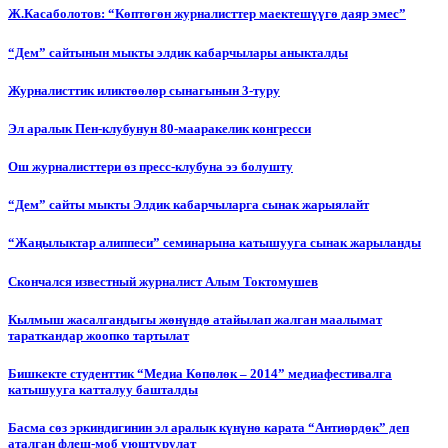
Ж.Касаболотов: “Көптөгөн журналисттер маектешүүгө даяр эмес”
“Дем” сайтынын мыкты элдик кабарчылары аныкталды
Журналисттик иликтөөлөр сынагынын 3-туру
Эл аралык Пен-клубунун 80-мааракелик конгресси
Ош журналисттери өз пресс-клубуна ээ болушту
“Дем” сайты мыкты Элдик кабарчыларга сынак жарыялайт
“Жаңылыктар алиппеси” семинарына катышууга сынак жарыланды
Cкончался известный журналист Алым Токтомушев
Кылмыш жасалгандыгы жөнүндө атайылап жалган маалымат
тараткандар жоопко тартылат
Бишкекте студенттик “Медиа Көпөлөк – 2014” медиафестивалга
катышууга катталуу башталды
Басма сөз эркиндигинин эл аралык күнүнө карата “Антиөрдөк” деп
аталган флеш-моб уюштурулат