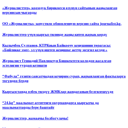
«Журналисттер» коомдук бирикмеси өзүнүн сайтынын жаңыланган
версиясын чыгарды
ОО «Журналисты» запустило обновленную версию сайта journalist.kg.
Журналисттер үчүн кыргыз тилинде жаңы китеп жарык көрдү
Кылычбек Султанов, КТРКнын Байкоочу кеңешинин төрагасы:
«Бийликке эмес, эл үчүн иштеп жеңишке жетчү мезгил келди »
Журналист Геннадий Павлюктун Бишкектеги колодон жасалган
эстелигин уурдап кетишти
“Фабула” гезити саясатчыдан кечирим сурап, жарыяланган фактыларга
төгүндөө берди
Кыргызстанда өзбек тилдүү ЖМКлар жандаганын белгилешүүдө
“24.kg” маалымат агенттиги окурмандарга кыргызча да
маалыматтарды бере баштайт
Журналисттер, жамаачы болбогулачы!