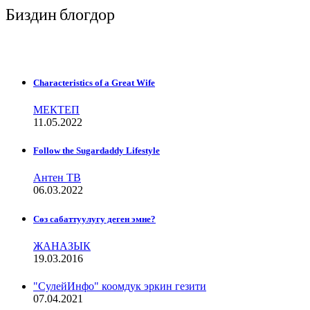
Биздин блогдор
Characteristics of a Great Wife
МЕКТЕП
11.05.2022
Follow the Sugardaddy Lifestyle
Антен ТВ
06.03.2022
Сѳз сабаттуулугу деген эмне?
ЖАНАЗЫК
19.03.2016
"СулейИнфо" коомдук эркин гезити
07.04.2021