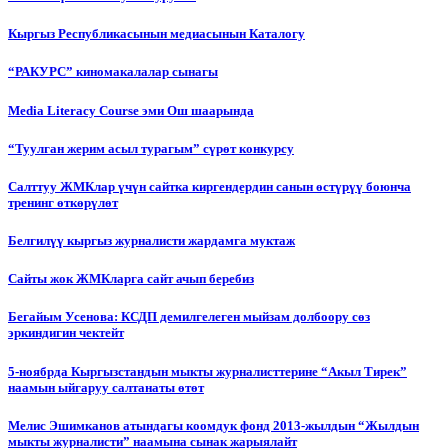
Кыргыз Республикасынын медиасынын Каталогу
“РАКУРС” киномакалалар сынагы
Media Literacy Сourse эми Ош шаарында
“Туулган жерим асыл турагым” сүрөт конкурсу
Салттуу ЖМКлар үчүн сайтка киргендердин санын өстүрүү боюнча
тренинг өткөрүлөт
Белгилүү кыргыз журналисти жардамга муктаж
Сайты жок ЖМКларга сайт ачып беребиз
Бегайым Усенова: КСДП демилгелеген мыйзам долбоору сөз
эркиндигин чектейт
5-ноябрда Кыргызстандын мыкты журналисттерине “Акыл Тирек”
наамын ыйгаруу салтанаты өтөт
Мелис Эшимканов атындагы коомдук фонд 2013-жылдын “Жылдын
мыкты журналисти” наамына сынак жарыялайт