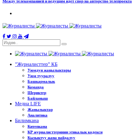
Между телекомпанией и ведущим идет спор на авторство телепроекта
”Журналисттер” КБ
Уюмдун жаңылыктары
Уюм тууралуу
Башкармалык
Команда
Шериктер
Байланыш
Медиа LIFE
Жанылыктар
Аналитика
Билимкана
Китепкана
КР журналисттеринин этикалык кодекси
Кызыктуу жана пайдалуу