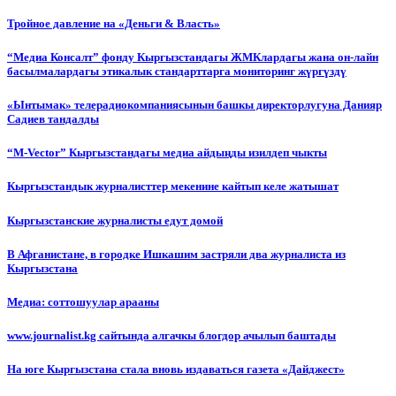
Тройное давление на «Деньги & Власть»
“Медиа Консалт” фонду Кыргызстандагы ЖМКлардагы жана он-лайн
басылмалардагы этикалык стандарттарга мониторинг жүргүздү
«Ынтымак» телерадиокомпаниясынын башкы директорлугуна Данияр
Садиев тандалды
“М-Vector” Кыргызстандагы медиа айдыңды изилдеп чыкты
Кыргызстандык журналисттер мекенине кайтып келе жатышат
Кыргызстанские журналисты едут домой
В Афганистане, в городке Ишкашим застряли два журналиста из
Кыргызстана
Медиа: соттошуулар арааны
www.journalist.kg сайтында алгачкы блогдор ачылып баштады
На юге Кыргызстана стала вновь издаваться газета «Дайджест»