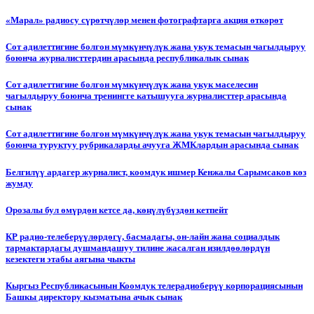
«Марал» радиосу сүрөтчүлөр менен фотографтарга акция өткөрөт
Сот адилеттигине болгон мүмкүнчүлүк жана укук темасын чагылдыруу
боюнча журналисттердин арасында республикалык сынак
Сот адилеттигине болгон мүмкүнчүлүк жана укук маселесин
чагылдыруу боюнча тренингге катышууга журналисттер арасында
сынак
Сот адилеттигине болгон мүмкүнчүлүк жана укук темасын чагылдыруу
боюнча туруктуу рубрикаларды ачууга ЖМКлардын арасында сынак
Белгилүү ардагер журналист, коомдук ишмер Кенжалы Сарымсаков көз
жумду
Орозалы бул өмүрдөн кетсе да, көңүлүбүздөн кетпейт
КР радио-телеберүүлөрдөгү, басмадагы, он-лайн жана социалдык
тармактардагы душмандашуу тилине жасалган изилдөөлөрдүн
кезектеги этабы аягына чыкты
Кыргыз Республикасынын Коомдук телерадиоберүү корпорациясынын
Башкы директору кызматына ачык сынак