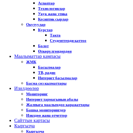
Аспаптар
Технологиялар
Укук жана этика
Кесиптик сырлар
Окутуулар
Курстар
Такта
Студенттерди каттоо
Болот
Өткөрүлгөндөрдөн
Маалыматтар кампасы
ЖМК
Басылмалар
ТВ, радио
Интернет басылмалар
Басма сөз кызматтары
Изилдөөлөр
Мониторинг
Интернет тармагынын абалы
Жалпыга маалымдоо каражаттары
Башка мониторингдер
Изилдөө жана отчеттор
Cайттын картасы
Кыргызча
Кыргызча