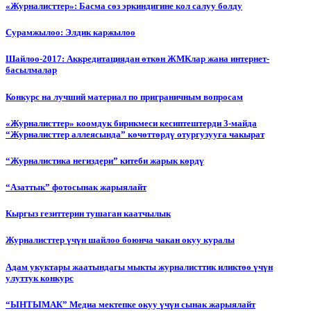
«Журналисттер»: Басма сөз эркиндигине кол салуу болду
Сурамжылоо: Элдик каржылоо
Шайлоо-2017: Аккредитациядан өткөн ЖМКлар жана интернет-
басылмалар
Конкурс на лучший материал по приграничным вопросам
«Журналисттер» коомдук бирикмеси кесиптештерди 3-майда
“Журналисттер аллеясында” көчөттөрдү отургузууга чакырат
“Журналистика негиздери” китеби жарык көрдү
“Азаттык” фотосынак жарыялайт
Кыргыз гезиттерин тушаган каатчылык
Журналисттер үчүн шайлоо боюнча чакан окуу куралы
Адам укуктары жаатындагы мыкты журналисттик иликтөө үчүн
улуттук конкурс
“ЫНТЫМАК” Медиа мектепке окуу үчүн сынак жарыялайт