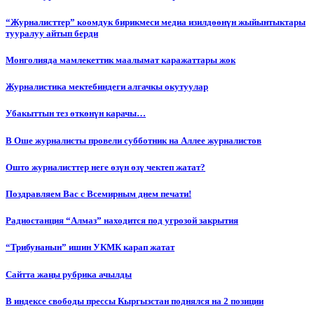
“Журналисттер” коомдук бирикмеси медиа изилдөөнүн жыйынтыктары
тууралуу айтып берди
Монголияда мамлекеттик маалымат каражаттары жок
Журналистика мектебиндеги алгачкы окутуулар
Убакыттын тез өткөнүн карачы…
В Оше журналисты провели субботник на Аллее журналистов
Ошто журналисттер неге өзүн өзү чектеп жатат?
Поздравляем Вас с Всемирным днем печати!
Радиостанция “Алмаз” находится под угрозой закрытия
“Трибунанын” ишин УКМК карап жатат
Сайтта жаңы рубрика ачылды
В индексе свободы прессы Кыргызстан поднялся на 2 позиции