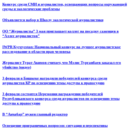
Конкурс среди СМИ и журналистов, освещающих вопросы окружающей
среды и экологические проблемы
Объявляется набор в Школу экологической журналистики
ОО “Журналисты” 3 мая приглашает коллег на посадку саженцев в
“Аллее журналистов”
IWPR Kyrgyzstan: Национальный конкурс на лучшее журналистское
расследование в области прав человека
Журналист Турат Акимов считает, что Мэлис Турганбаев заказал его
убийство (видео)
3 февраля в Бишкеке наградили победителей конкурса среди
журналистов КР по освещению темы доступа к правосудию
3 февраля состоится Церемония награждения победителей
Республиканского конкурса среди журналистов по освещению темы
доступа к правосудию
В “Акчабар” нужен главный редактор
Освещение приграничных вопросов: ситуация и перспективы