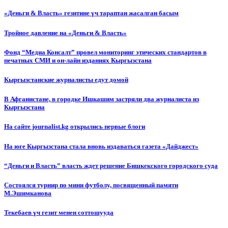
«Деньги & Власть» гезитине үч тараптан жасалган басым
Тройное давление на «Деньги & Власть»
Фонд “Медиа Консалт” провел мониторинг этических стандартов в
печатных СМИ и он-лайн изданиях Кыргызстана
Кыргызстанские журналисты едут домой
В Афганистане, в городке Ишкашим застряли два журналиста из
Кыргызстана
На сайте journalist.kg открылись первые блоги
На юге Кыргызстана стала вновь издаваться газета «Дайджест»
“Деньги и Власть” власть ждет решение Бишкекского городского суда
Состоялся турнир по мини футболу, посвященный памяти
М.Эшимканова
Текебаев үч гезит менен соттошууда