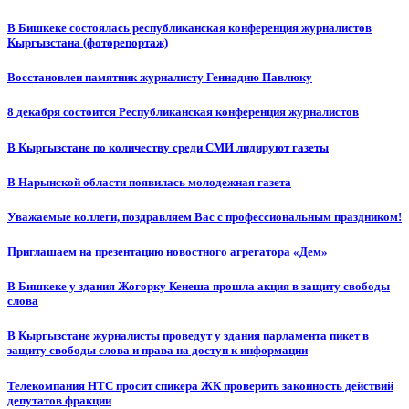
В Бишкеке состоялась республиканская конференция журналистов
Кыргызстана (фоторепортаж)
Восстановлен памятник журналисту Геннадию Павлюку
8 декабря состоится Республиканская конференция журналистов
В Кыргызстане по количеству среди СМИ лидируют газеты
В Нарынской области появилась молодежная газета
Уважаемые коллеги, поздравляем Вас с профессиональным праздником!
Приглашаем на презентацию новостного агрегатора «Дем»
В Бишкеке у здания Жогорку Кенеша прошла акция в защиту свободы
слова
В Кыргызстане журналисты проведут у здания парламента пикет в
защиту свободы слова и права на доступ к информации
Телекомпания НТС просит спикера ЖК проверить законность действий
депутатов фракции