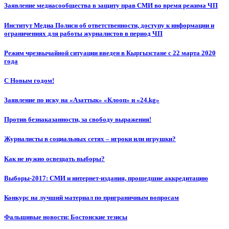
Заявление медиасообщества в защиту прав СМИ во время режима ЧП
Институт Медиа Полиси об ответственности, доступу к информации и
ограничениях для работы журналистов в период ЧП
Режим чрезвычайной ситуации введен в Кыргызстане с 22 марта 2020
года
С Новым годом!
Заявление по иску на «Азаттык» «Клооп» и «24.kg»
Против безнаказанности, за свободу выражения!
Журналисты в социальных сетях – игроки или игрушки?
Как не нужно освещать выборы?
Выборы-2017: СМИ и интернет-издания, прошедшие аккредитацию
Конкурс на лучший материал по приграничным вопросам
Фальшивые новости: Бостонские тезисы