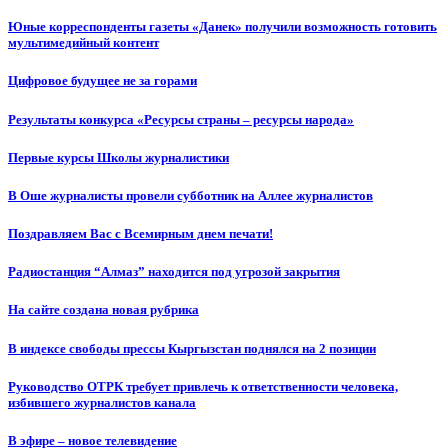
Юные корреспонденты газеты «Данек» получили возможность готовить
мультимедийный контент
Цифровое будущее не за горами
Результаты конкурса «Ресурсы страны – ресурсы народа»
Первые курсы Школы журналистики
В Оше журналисты провели субботник на Аллее журналистов
Поздравляем Вас с Всемирным днем печати!
Радиостанция “Алмаз” находится под угрозой закрытия
На сайте создана новая рубрика
В индексе свободы прессы Кыргызстан поднялся на 2 позиции
Руководство ОТРК требует привлечь к ответственности человека,
избившего журналистов канала
В эфире – новое телевидение