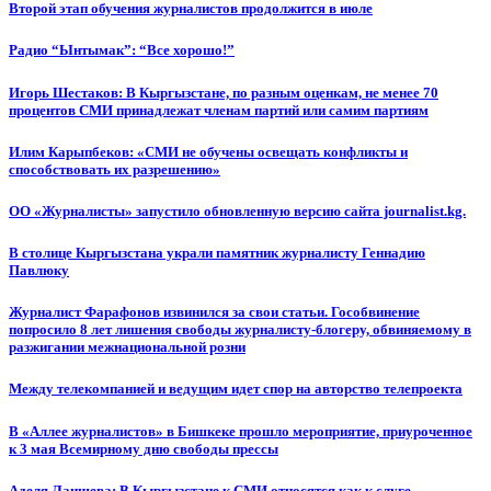
Второй этап обучения журналистов продолжится в июле
Радио “Ынтымак”: “Все хорошо!”
Игорь Шестаков: В Кыргызстане, по разным оценкам, не менее 70
процентов СМИ принадлежат членам партий или самим партиям
Илим Карыпбеков: «СМИ не обучены освещать конфликты и
способствовать их разрешению»
ОО «Журналисты» запустило обновленную версию сайта journalist.kg.
В столице Кыргызстана украли памятник журналисту Геннадию
Павлюку
Журналист Фарафонов извинился за свои статьи. Гособвинение
попросило 8 лет лишения свободы журналисту-блогеру, обвиняемому в
разжигании межнациональной розни
Между телекомпанией и ведущим идет спор на авторство телепроекта
В «Аллее журналистов» в Бишкеке прошло мероприятие, приуроченное
к 3 мая Всемирному дню свободы прессы
Аделя Лаишева: В Кыргызстане к СМИ относятся как к слуге