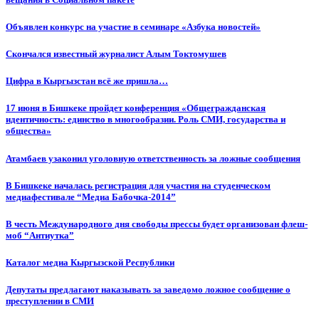
Объявлен конкурс на участие в семинаре «Азбука новостей»
Cкончался известный журналист Алым Токтомушев
Цифра в Кыргызстан всё же пришла…
17 июня в Бишкеке пройдет конференция «Общегражданская
идентичность: единство в многообразии. Роль СМИ, государства и
общества»
Атамбаев узаконил уголовную ответственность за ложные сообщения
В Бишкеке началась регистрация для участия на студенческом
медиафестивале “Медиа Бабочка-2014”
В честь Международного дня свободы прессы будет организован флеш-
моб “Антиутка”
Каталог медиа Кыргызской Республики
Депутаты предлагают наказывать за заведомо ложное сообщение о
преступлении в СМИ