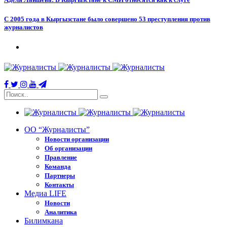
С 2005 года в Кыргызстане было совершено 53 преступления против
журналистов
ОО “Журналисты”
Новости организации
Об организации
Правление
Команда
Партнеры
Контакты
Медиа LIFE
Новости
Аналитика
Билимкана