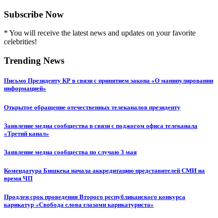
Subscribe Now
* You will receive the latest news and updates on your favorite
celebrities!
Trending News
Письмо Президенту КР в связи с принятием закона «О манипулировании
информацией»
Открытое обращение отечественных телеканалов президенту
Заявление медиа сообщества в связи с поджогом офиса телеканала
«Третий канал»
Заявление медиа сообщества по случаю 3 мая
Комендатура Бишкека начала аккредитацию представителей СМИ на
время ЧП
Продлен срок проведения Второго республиканского конкурса
карикатур «Свобода слова глазами карикатуриста»