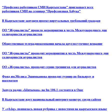
“Профсоюз работников СМИ Кыргызстана” приглашает всех
работников СМИ на семинар “Профсоюзная Азбука”
В Кыргызстане запущен проект виртуальных требований граждан
ОО “Журналисты” провело мероприятия в честь Международного дня
солидарности журналистов
Общественная телерадиокомпания начала круглосуточное вещание
ОО “Журналисты” проводит мероприятия в честь Международного дня
солидарности журналистов
ОО «Журналисты» проводит серию тренингов для журналистов
Фонд им.Мелиса Эшимканова проводит турнир по бильярду и
шахматам
Запуск радио «Ынтымак» на fm 106.1 состоится в Оше
В Кыргызстане идет национальный интернет-конкурс среди сайтов
У «vb.kg» появилась новая рубрика с новостями на кыргызском языке