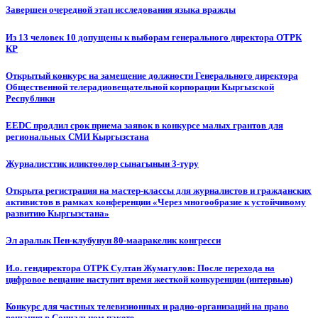
Завершен очередной этап исследования языка вражды
Из 13 человек 10 допущены к выборам генерального директора ОТРК
КР
Открытый конкурс на замещение должности Генерального директора
Общественной телерадиовещательной корпорации Кыргызской
Республики
EEDC продлил срок приема заявок в конкурсе малых грантов для
региональных СМИ Кыргызстана
Журналисттик иликтөөлөр сынагынын 3-туру
Открыта регистрация на мастер-классы для журналистов и гражданских
активистов в рамках конференции «Через многообразие к устойчивому
развитию Кыргызстана»
Эл аралык Пен-клубунун 80-мааракелик конгресси
И.о. гендиректора ОТРК Султан Жумагулов: После перехода на
цифровое вещание наступит время жесткой конкуренции (интервью)
Конкурс для частных телевизионных и радио-организаций на право
вещания в Социальном пакете