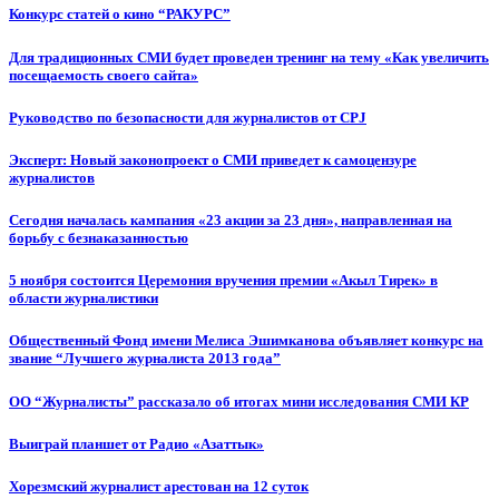
Конкурс статей о кино “РАКУРС”
Для традиционных СМИ будет проведен тренинг на тему «Как увеличить
посещаемость своего сайта»
Руководство по безопасности для журналистов от CPJ
Эксперт: Новый законопроект о СМИ приведет к самоцензуре
журналистов
Сегодня началась кампания «23 акции за 23 дня», направленная на
борьбу с безнаказанностью
5 ноября состоится Церемония вручения премии «Акыл Тирек» в
области журналистики
Общественный Фонд имени Мелиса Эшимканова объявляет конкурс на
звание “Лучшего журналиста 2013 года”
ОО “Журналисты” рассказало об итогах мини исследования СМИ КР
Выиграй планшет от Радио «Азаттык»
Хорезмский журналист арестован на 12 суток