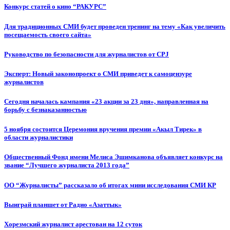
Конкурс статей о кино “РАКУРС”
Для традиционных СМИ будет проведен тренинг на тему «Как увеличить
посещаемость своего сайта»
Руководство по безопасности для журналистов от CPJ
Эксперт: Новый законопроект о СМИ приведет к самоцензуре
журналистов
Сегодня началась кампания «23 акции за 23 дня», направленная на
борьбу с безнаказанностью
5 ноября состоится Церемония вручения премии «Акыл Тирек» в
области журналистики
Общественный Фонд имени Мелиса Эшимканова объявляет конкурс на
звание “Лучшего журналиста 2013 года”
ОО “Журналисты” рассказало об итогах мини исследования СМИ КР
Выиграй планшет от Радио «Азаттык»
Хорезмский журналист арестован на 12 суток