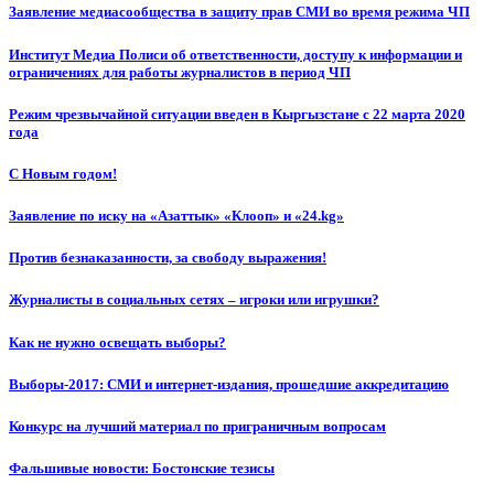
Заявление медиасообщества в защиту прав СМИ во время режима ЧП
Институт Медиа Полиси об ответственности, доступу к информации и
ограничениях для работы журналистов в период ЧП
Режим чрезвычайной ситуации введен в Кыргызстане с 22 марта 2020
года
С Новым годом!
Заявление по иску на «Азаттык» «Клооп» и «24.kg»
Против безнаказанности, за свободу выражения!
Журналисты в социальных сетях – игроки или игрушки?
Как не нужно освещать выборы?
Выборы-2017: СМИ и интернет-издания, прошедшие аккредитацию
Конкурс на лучший материал по приграничным вопросам
Фальшивые новости: Бостонские тезисы