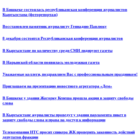
В Бишкеке состоялась республиканская конференция журналистов
Кыргызстана (фоторепортаж)
Восстановлен памятник журналисту Геннадию Павлюку
8 декабря состоится Республиканская конференция журналистов
В Кыргызстане по количеству среди СМИ лидируют газеты
В Нарынской области появилась молодежная газета
Уважаемые коллеги, поздравляем Вас с профессиональным праздником!
Приглашаем на презентацию новостного агрегатора «Дем»
В Бишкеке у здания Жогорку Кенеша прошла акция в защиту свободы
слова
В Кыргызстане журналисты проведут у здания парламента пикет в
защиту свободы слова и права на доступ к информации
Телекомпания НТС просит спикера ЖК проверить законность действий
депутатов фракции