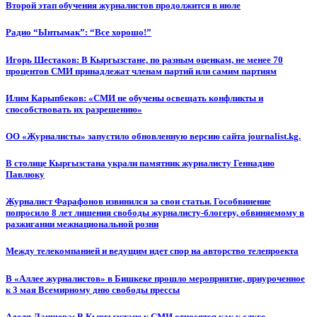
Второй этап обучения журналистов продолжится в июле
Радио “Ынтымак”: “Все хорошо!”
Игорь Шестаков: В Кыргызстане, по разным оценкам, не менее 70
процентов СМИ принадлежат членам партий или самим партиям
Илим Карыпбеков: «СМИ не обучены освещать конфликты и
способствовать их разрешению»
ОО «Журналисты» запустило обновленную версию сайта journalist.kg.
В столице Кыргызстана украли памятник журналисту Геннадию
Павлюку
Журналист Фарафонов извинился за свои статьи. Гособвинение
попросило 8 лет лишения свободы журналисту-блогеру, обвиняемому в
разжигании межнациональной розни
Между телекомпанией и ведущим идет спор на авторство телепроекта
В «Аллее журналистов» в Бишкеке прошло мероприятие, приуроченное
к 3 мая Всемирному дню свободы прессы
Аделя Лаишева: В Кыргызстане к СМИ относятся как к слуге