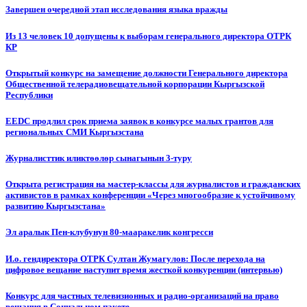
Завершен очередной этап исследования языка вражды
Из 13 человек 10 допущены к выборам генерального директора ОТРК
КР
Открытый конкурс на замещение должности Генерального директора
Общественной телерадиовещательной корпорации Кыргызской
Республики
EEDC продлил срок приема заявок в конкурсе малых грантов для
региональных СМИ Кыргызстана
Журналисттик иликтөөлөр сынагынын 3-туру
Открыта регистрация на мастер-классы для журналистов и гражданских
активистов в рамках конференции «Через многообразие к устойчивому
развитию Кыргызстана»
Эл аралык Пен-клубунун 80-мааракелик конгресси
И.о. гендиректора ОТРК Султан Жумагулов: После перехода на
цифровое вещание наступит время жесткой конкуренции (интервью)
Конкурс для частных телевизионных и радио-организаций на право
вещания в Социальном пакете