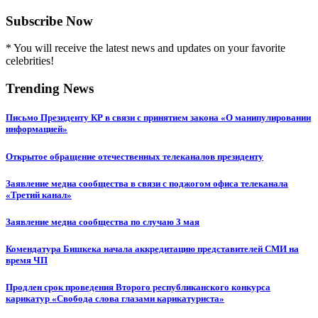
Subscribe Now
* You will receive the latest news and updates on your favorite
celebrities!
Trending News
Письмо Президенту КР в связи с принятием закона «О манипулировании
информацией»
Открытое обращение отечественных телеканалов президенту
Заявление медиа сообщества в связи с поджогом офиса телеканала
«Третий канал»
Заявление медиа сообщества по случаю 3 мая
Комендатура Бишкека начала аккредитацию представителей СМИ на
время ЧП
Продлен срок проведения Второго республиканского конкурса
карикатур «Свобода слова глазами карикатуриста»