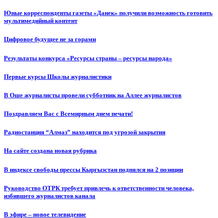
Юные корреспонденты газеты «Данек» получили возможность готовить
мультимедийный контент
Цифровое будущее не за горами
Результаты конкурса «Ресурсы страны – ресурсы народа»
Первые курсы Школы журналистики
В Оше журналисты провели субботник на Аллее журналистов
Поздравляем Вас с Всемирным днем печати!
Радиостанция “Алмаз” находится под угрозой закрытия
На сайте создана новая рубрика
В индексе свободы прессы Кыргызстан поднялся на 2 позиции
Руководство ОТРК требует привлечь к ответственности человека,
избившего журналистов канала
В эфире – новое телевидение