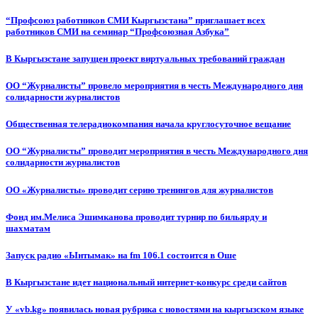
“Профсоюз работников СМИ Кыргызстана” приглашает всех
работников СМИ на семинар “Профсоюзная Азбука”
В Кыргызстане запущен проект виртуальных требований граждан
ОО “Журналисты” провело мероприятия в честь Международного дня
солидарности журналистов
Общественная телерадиокомпания начала круглосуточное вещание
ОО “Журналисты” проводит мероприятия в честь Международного дня
солидарности журналистов
ОО «Журналисты» проводит серию тренингов для журналистов
Фонд им.Мелиса Эшимканова проводит турнир по бильярду и
шахматам
Запуск радио «Ынтымак» на fm 106.1 состоится в Оше
В Кыргызстане идет национальный интернет-конкурс среди сайтов
У «vb.kg» появилась новая рубрика с новостями на кыргызском языке