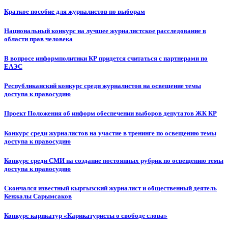
Краткое пособие для журналистов по выборам
Национальный конкурс на лучшее журналистское расследование в
области прав человека
В вопросе информполитики КР придется считаться с партнерами по
ЕАЭС
Республиканский конкурс среди журналистов на освещение темы
доступа к правосудию
Проект Положения об информ обеспечении выборов депутатов ЖК КР
Конкурс среди журналистов на участие в тренинге по освещению темы
доступа к правосудию
Конкурс среди СМИ на создание постоянных рубрик по освещению темы
доступа к правосудию
Скончался известный кыргызский журналист и общественный деятель
Кенжалы Сарымсаков
Конкурс карикатур «Карикатуристы о свободе слова»