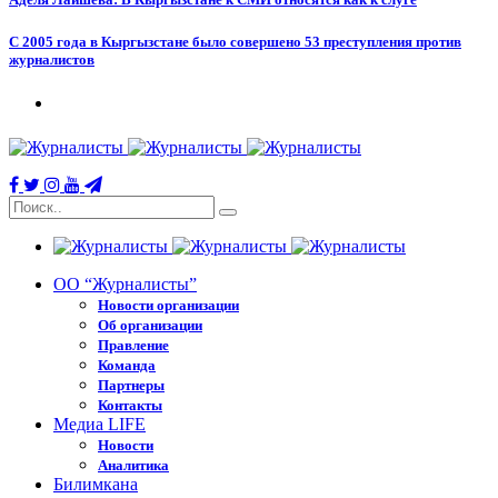
С 2005 года в Кыргызстане было совершено 53 преступления против
журналистов
ОО “Журналисты”
Новости организации
Об организации
Правление
Команда
Партнеры
Контакты
Медиа LIFE
Новости
Аналитика
Билимкана