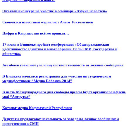
Объявлен конкурс на участие в семинаре «Азбука новостей»
Cкончался известный журналист Алым Токтомушев
Цифра в Кыргызстан всё же пришла…
17 июня в Бишкеке пройдет конференция «Общегражданская
идентичность: единство в многообразии. Роль СМИ, государства и
общества»
Атамбаев узаконил уголовную ответственность за ложные сообщения
В Бишкеке началась регистрация для участия на студенческом
медиафестивале “Медиа Бабочка-2014”
В честь Международного дня свободы прессы будет организован флеш-
моб “Антиутка”
Каталог медиа Кыргызской Республики
Депутаты предлагают наказывать за заведомо ложное сообщение о
преступлении в СМИ