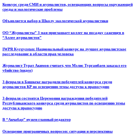
Конкурс среди СМИ и журналистов, освещающих вопросы окружающей
среды и экологические проблемы
Объявляется набор в Школу экологической журналистики
ОО “Журналисты” 3 мая приглашает коллег на посадку саженцев в
“Аллее журналистов”
IWPR Kyrgyzstan: Национальный конкурс на лучшее журналистское
расследование в области прав человека
Журналист Турат Акимов считает, что Мэлис Турганбаев заказал его
убийство (видео)
3 февраля в Бишкеке наградили победителей конкурса среди
журналистов КР по освещению темы доступа к правосудию
3 февраля состоится Церемония награждения победителей
Республиканского конкурса среди журналистов по освещению темы
доступа к правосудию
В “Акчабар” нужен главный редактор
Освещение приграничных вопросов: ситуация и перспективы