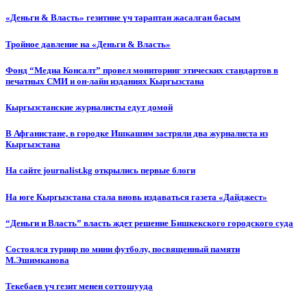
«Деньги & Власть» гезитине үч тараптан жасалган басым
Тройное давление на «Деньги & Власть»
Фонд “Медиа Консалт” провел мониторинг этических стандартов в
печатных СМИ и он-лайн изданиях Кыргызстана
Кыргызстанские журналисты едут домой
В Афганистане, в городке Ишкашим застряли два журналиста из
Кыргызстана
На сайте journalist.kg открылись первые блоги
На юге Кыргызстана стала вновь издаваться газета «Дайджест»
“Деньги и Власть” власть ждет решение Бишкекского городского суда
Состоялся турнир по мини футболу, посвященный памяти
М.Эшимканова
Текебаев үч гезит менен соттошууда