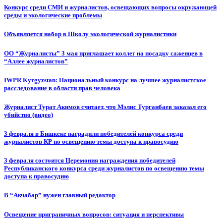
Конкурс среди СМИ и журналистов, освещающих вопросы окружающей
среды и экологические проблемы
Объявляется набор в Школу экологической журналистики
ОО “Журналисты” 3 мая приглашает коллег на посадку саженцев в
“Аллее журналистов”
IWPR Kyrgyzstan: Национальный конкурс на лучшее журналистское
расследование в области прав человека
Журналист Турат Акимов считает, что Мэлис Турганбаев заказал его
убийство (видео)
3 февраля в Бишкеке наградили победителей конкурса среди
журналистов КР по освещению темы доступа к правосудию
3 февраля состоится Церемония награждения победителей
Республиканского конкурса среди журналистов по освещению темы
доступа к правосудию
В “Акчабар” нужен главный редактор
Освещение приграничных вопросов: ситуация и перспективы