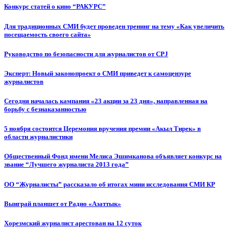
Конкурс статей о кино “РАКУРС”
Для традиционных СМИ будет проведен тренинг на тему «Как увеличить
посещаемость своего сайта»
Руководство по безопасности для журналистов от CPJ
Эксперт: Новый законопроект о СМИ приведет к самоцензуре
журналистов
Сегодня началась кампания «23 акции за 23 дня», направленная на
борьбу с безнаказанностью
5 ноября состоится Церемония вручения премии «Акыл Тирек» в
области журналистики
Общественный Фонд имени Мелиса Эшимканова объявляет конкурс на
звание “Лучшего журналиста 2013 года”
ОО “Журналисты” рассказало об итогах мини исследования СМИ КР
Выиграй планшет от Радио «Азаттык»
Хорезмский журналист арестован на 12 суток