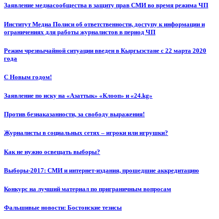
Заявление медиасообщества в защиту прав СМИ во время режима ЧП
Институт Медиа Полиси об ответственности, доступу к информации и
ограничениях для работы журналистов в период ЧП
Режим чрезвычайной ситуации введен в Кыргызстане с 22 марта 2020
года
С Новым годом!
Заявление по иску на «Азаттык» «Клооп» и «24.kg»
Против безнаказанности, за свободу выражения!
Журналисты в социальных сетях – игроки или игрушки?
Как не нужно освещать выборы?
Выборы-2017: СМИ и интернет-издания, прошедшие аккредитацию
Конкурс на лучший материал по приграничным вопросам
Фальшивые новости: Бостонские тезисы