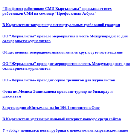
“Профсоюз работников СМИ Кыргызстана” приглашает всех
работников СМИ на семинар “Профсоюзная Азбука”
В Кыргызстане запущен проект виртуальных требований граждан
ОО “Журналисты” провело мероприятия в честь Международного дня
солидарности журналистов
Общественная телерадиокомпания начала круглосуточное вещание
ОО “Журналисты” проводит мероприятия в честь Международного дня
солидарности журналистов
ОО «Журналисты» проводит серию тренингов для журналистов
Фонд им.Мелиса Эшимканова проводит турнир по бильярду и
шахматам
Запуск радио «Ынтымак» на fm 106.1 состоится в Оше
В Кыргызстане идет национальный интернет-конкурс среди сайтов
У «vb.kg» появилась новая рубрика с новостями на кыргызском языке