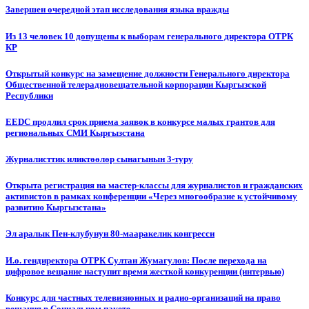
Завершен очередной этап исследования языка вражды
Из 13 человек 10 допущены к выборам генерального директора ОТРК
КР
Открытый конкурс на замещение должности Генерального директора
Общественной телерадиовещательной корпорации Кыргызской
Республики
EEDC продлил срок приема заявок в конкурсе малых грантов для
региональных СМИ Кыргызстана
Журналисттик иликтөөлөр сынагынын 3-туру
Открыта регистрация на мастер-классы для журналистов и гражданских
активистов в рамках конференции «Через многообразие к устойчивому
развитию Кыргызстана»
Эл аралык Пен-клубунун 80-мааракелик конгресси
И.о. гендиректора ОТРК Султан Жумагулов: После перехода на
цифровое вещание наступит время жесткой конкуренции (интервью)
Конкурс для частных телевизионных и радио-организаций на право
вещания в Социальном пакете