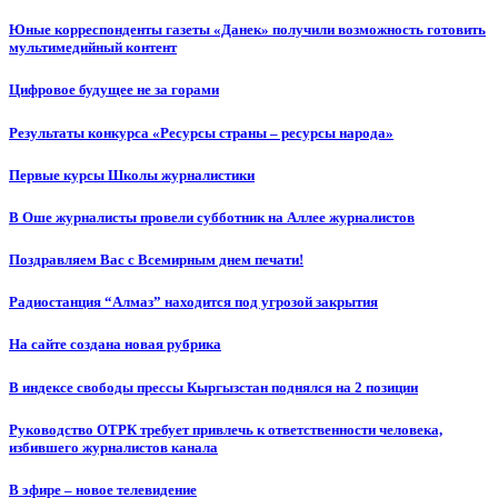
Юные корреспонденты газеты «Данек» получили возможность готовить
мультимедийный контент
Цифровое будущее не за горами
Результаты конкурса «Ресурсы страны – ресурсы народа»
Первые курсы Школы журналистики
В Оше журналисты провели субботник на Аллее журналистов
Поздравляем Вас с Всемирным днем печати!
Радиостанция “Алмаз” находится под угрозой закрытия
На сайте создана новая рубрика
В индексе свободы прессы Кыргызстан поднялся на 2 позиции
Руководство ОТРК требует привлечь к ответственности человека,
избившего журналистов канала
В эфире – новое телевидение