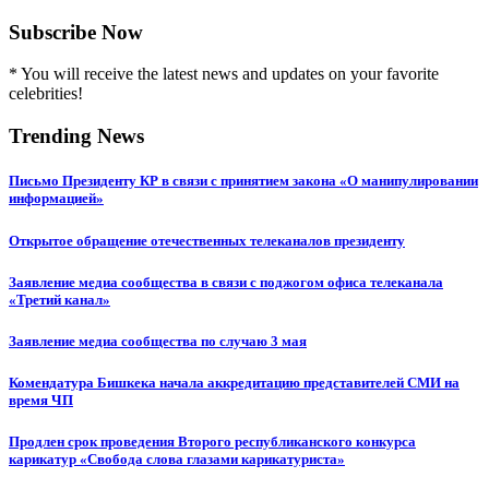
Subscribe Now
* You will receive the latest news and updates on your favorite
celebrities!
Trending News
Письмо Президенту КР в связи с принятием закона «О манипулировании
информацией»
Открытое обращение отечественных телеканалов президенту
Заявление медиа сообщества в связи с поджогом офиса телеканала
«Третий канал»
Заявление медиа сообщества по случаю 3 мая
Комендатура Бишкека начала аккредитацию представителей СМИ на
время ЧП
Продлен срок проведения Второго республиканского конкурса
карикатур «Свобода слова глазами карикатуриста»