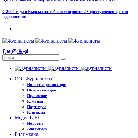
С 2005 года в Кыргызстане было совершено 53 преступления против
журналистов
ОО “Журналисты”
Новости организации
Об организации
Правление
Команда
Партнеры
Контакты
Медиа LIFE
Новости
Аналитика
Билимкана