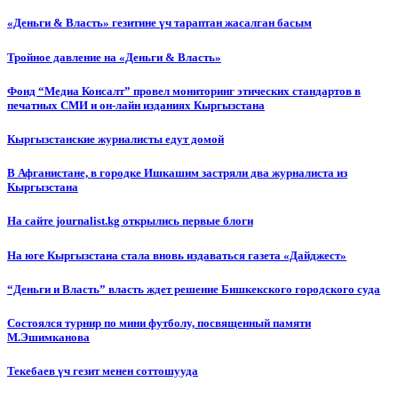
«Деньги & Власть» гезитине үч тараптан жасалган басым
Тройное давление на «Деньги & Власть»
Фонд “Медиа Консалт” провел мониторинг этических стандартов в
печатных СМИ и он-лайн изданиях Кыргызстана
Кыргызстанские журналисты едут домой
В Афганистане, в городке Ишкашим застряли два журналиста из
Кыргызстана
На сайте journalist.kg открылись первые блоги
На юге Кыргызстана стала вновь издаваться газета «Дайджест»
“Деньги и Власть” власть ждет решение Бишкекского городского суда
Состоялся турнир по мини футболу, посвященный памяти
М.Эшимканова
Текебаев үч гезит менен соттошууда