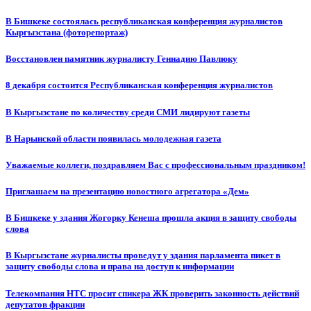
В Бишкеке состоялась республиканская конференция журналистов
Кыргызстана (фоторепортаж)
Восстановлен памятник журналисту Геннадию Павлюку
8 декабря состоится Республиканская конференция журналистов
В Кыргызстане по количеству среди СМИ лидируют газеты
В Нарынской области появилась молодежная газета
Уважаемые коллеги, поздравляем Вас с профессиональным праздником!
Приглашаем на презентацию новостного агрегатора «Дем»
В Бишкеке у здания Жогорку Кенеша прошла акция в защиту свободы
слова
В Кыргызстане журналисты проведут у здания парламента пикет в
защиту свободы слова и права на доступ к информации
Телекомпания НТС просит спикера ЖК проверить законность действий
депутатов фракции