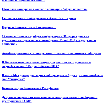
Объявлен конкурс на участие в семинаре «Азбука новостей»
Cкончался известный журналист Алым Токтомушев
Цифра в Кыргызстан всё же пришла…
17 июня в Бишкеке пройдет конференция «Общегражданская
идентичность: единство в многообразии. Роль СМИ, государства и
общества»
Атамбаев узаконил уголовную ответственность за ложные сообщения
В Бишкеке началась регистрация для участия на студенческом
медиафестивале “Медиа Бабочка-2014”
В честь Международного дня свободы прессы будет организован флеш-
моб “Антиутка”
Каталог медиа Кыргызской Республики
Депутаты предлагают наказывать за заведомо ложное сообщение о
преступлении в СМИ