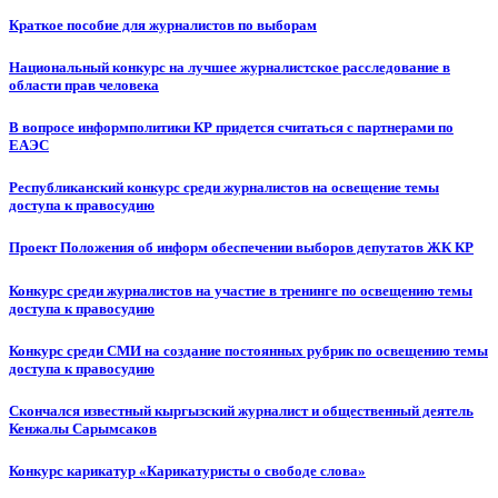
Краткое пособие для журналистов по выборам
Национальный конкурс на лучшее журналистское расследование в
области прав человека
В вопросе информполитики КР придется считаться с партнерами по
ЕАЭС
Республиканский конкурс среди журналистов на освещение темы
доступа к правосудию
Проект Положения об информ обеспечении выборов депутатов ЖК КР
Конкурс среди журналистов на участие в тренинге по освещению темы
доступа к правосудию
Конкурс среди СМИ на создание постоянных рубрик по освещению темы
доступа к правосудию
Скончался известный кыргызский журналист и общественный деятель
Кенжалы Сарымсаков
Конкурс карикатур «Карикатуристы о свободе слова»