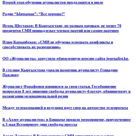
Второй этап обучения журналистов продолжится в июле
Радио “Ынтымак”: “Все хорошо!”
Игорь Шестаков: В Кыргызстане, по разным оценкам, не менее 70
процентов СМИ принадлежат членам партий или самим партиям
Илим Карыпбеков: «СМИ не обучены освещать конфликты и
способствовать их разрешению»
ОО «Журналисты» запустило обновленную версию сайта journalist.kg.
В столице Кыргызстана украли памятник журналисту Геннадию
Павлюку
Журналист Фарафонов извинился за свои статьи. Гособвинение
попросило 8 лет лишения свободы журналисту-блогеру, обвиняемому в
разжигании межнациональной розни
Между телекомпанией и ведущим идет спор на авторство телепроекта
В «Аллее журналистов» в Бишкеке прошло мероприятие, приуроченное
к 3 мая Всемирному дню свободы прессы
Аделя Лаишева: В Кыргызстане к СМИ относятся как к слуге