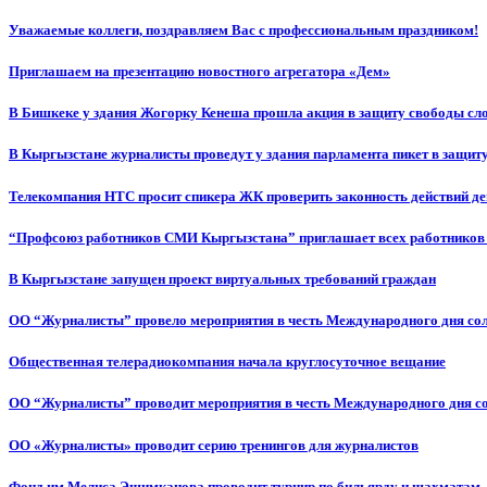
Уважаемые коллеги, поздравляем Вас с профессиональным праздником!
Приглашаем на презентацию новостного агрегатора «Дем»
В Бишкеке у здания Жогорку Кенеша прошла акция в защиту свободы сл
В Кыргызстане журналисты проведут у здания парламента пикет в защиту
Телекомпания НТС просит спикера ЖК проверить законность действий д
“Профсоюз работников СМИ Кыргызстана” приглашает всех работников
В Кыргызстане запущен проект виртуальных требований граждан
ОО “Журналисты” провело мероприятия в честь Международного дня со
Общественная телерадиокомпания начала круглосуточное вещание
ОО “Журналисты” проводит мероприятия в честь Международного дня с
ОО «Журналисты» проводит серию тренингов для журналистов
Фонд им.Мелиса Эшимканова проводит турнир по бильярду и шахматам