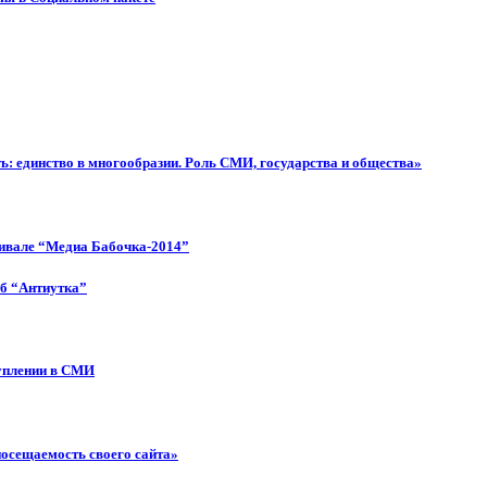
: единство в многообразии. Роль СМИ, государства и общества»
тивале “Медиа Бабочка-2014”
об “Антиутка”
туплении в СМИ
посещаемость своего сайта»