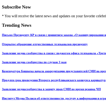
Subscribe Now
* You will receive the latest news and updates on your favorite celebri
Trending News
Письмо Президенту КР в связи с принятием закона «О манипулировании
Открытое обращение отечественных телеканалов президенту
Заявление медиа сообщества в связи с поджогом офиса телеканала «Трет
Заявление медиа сообщества по случаю 3 мая
Комендатура Бишкека начала аккредитацию представителей СМИ на вр
Продлен срок проведения Второго республиканского конкурса карикатур
Заявление медиасообщества в защиту прав СМИ во время режима ЧП
Институт Медиа Полиси об ответственности, доступу к информации и огр