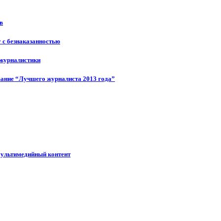
в
у с безнаказанностью
 журналистики
ание “Лучшего журналиста 2013 года”
мультимедийный контент