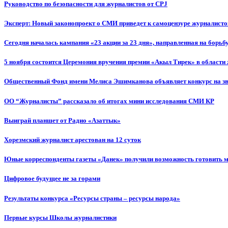
Руководство по безопасности для журналистов от CPJ
Эксперт: Новый законопроект о СМИ приведет к самоцензуре журналисто
Сегодня началась кампания «23 акции за 23 дня», направленная на борьб
5 ноября состоится Церемония вручения премии «Акыл Тирек» в области
Общественный Фонд имени Мелиса Эшимканова объявляет конкурс на зв
ОО “Журналисты” рассказало об итогах мини исследования СМИ КР
Выиграй планшет от Радио «Азаттык»
Хорезмский журналист арестован на 12 суток
Юные корреспонденты газеты «Данек» получили возможность готовить 
Цифровое будущее не за горами
Результаты конкурса «Ресурсы страны – ресурсы народа»
Первые курсы Школы журналистики