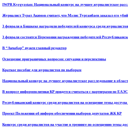
IWPR Kyrgyzstan: Национальный конкурс на лучшее журналистское рассл
Журналист Турат Акимов считает, что Мэлис Турганбаев заказал его убий
3 февраля в Бишкеке наградили победителей конкурса среди журналисто
3 февраля состоится Церемония награждения победителей Республиканск
В “Акчабар” нужен главный редактор
Освещение приграничных вопросов: ситуация и перспективы
Краткое пособие для журналистов по выборам
Национальный конкурс на лучшее журналистское расследование в област
В вопросе информполитики КР придется считаться с партнерами по ЕАЭС
Республиканский конкурс среди журналистов на освещение темы доступа
Проект Положения об информ обеспечении выборов депутатов ЖК КР
Конкурс среди журналистов на участие в тренинге по освещению темы до