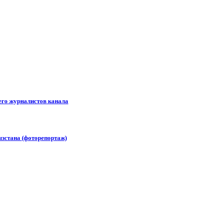
его журналистов канала
зстана (фоторепортаж)