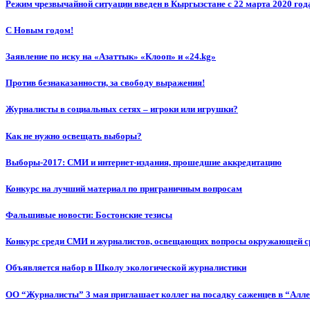
Режим чрезвычайной ситуации введен в Кыргызстане с 22 марта 2020 год
С Новым годом!
Заявление по иску на «Азаттык» «Клооп» и «24.kg»
Против безнаказанности, за свободу выражения!
Журналисты в социальных сетях – игроки или игрушки?
Как не нужно освещать выборы?
Выборы-2017: СМИ и интернет-издания, прошедшие аккредитацию
Конкурс на лучший материал по приграничным вопросам
Фальшивые новости: Бостонские тезисы
Конкурс среди СМИ и журналистов, освещающих вопросы окружающей с
Объявляется набор в Школу экологической журналистики
ОО “Журналисты” 3 мая приглашает коллег на посадку саженцев в “Алл