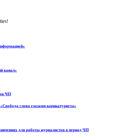
ties!
 информацией»
ий канал»
емя ЧП
 «Свобода слова глазами карикатуриста»
аничениях для работы журналистов в период ЧП