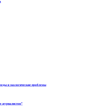
а
реды и экологические проблемы
ее журналистов”