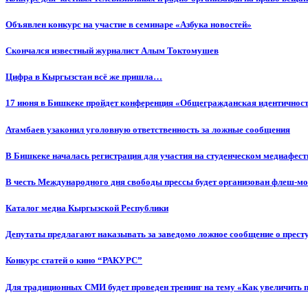
Объявлен конкурс на участие в семинаре «Азбука новостей»
Cкончался известный журналист Алым Токтомушев
Цифра в Кыргызстан всё же пришла…
17 июня в Бишкеке пройдет конференция «Общегражданская идентичность
Атамбаев узаконил уголовную ответственность за ложные сообщения
В Бишкеке началась регистрация для участия на студенческом медиафес
В честь Международного дня свободы прессы будет организован флеш-м
Каталог медиа Кыргызской Республики
Депутаты предлагают наказывать за заведомо ложное сообщение о прес
Конкурс статей о кино “РАКУРС”
Для традиционных СМИ будет проведен тренинг на тему «Как увеличить 