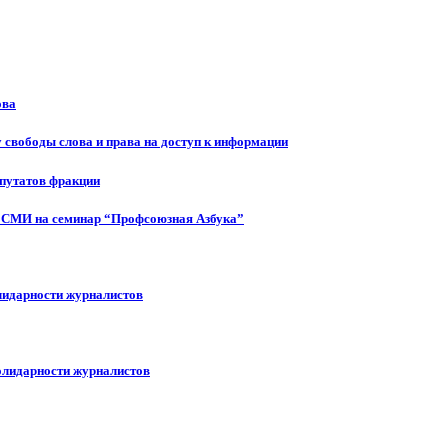
ова
 свободы слова и права на доступ к информации
епутатов фракции
 СМИ на семинар “Профсоюзная Азбука”
лидарности журналистов
олидарности журналистов