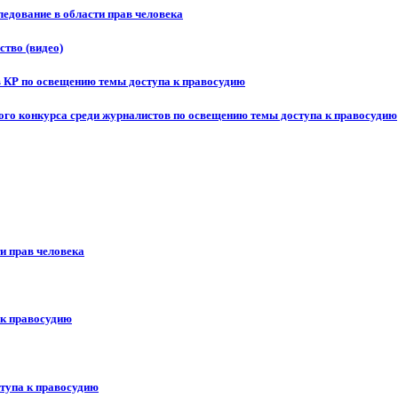
едование в области прав человека
ство (видео)
в КР по освещению темы доступа к правосудию
ого конкурса среди журналистов по освещению темы доступа к правосудию
и прав человека
 к правосудию
ступа к правосудию