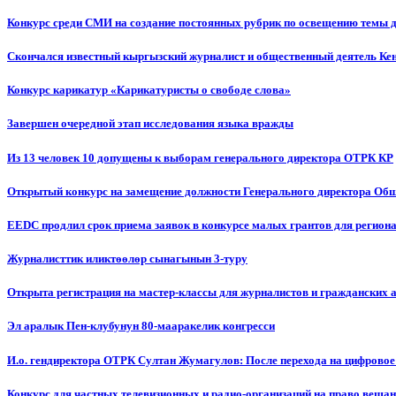
Конкурс среди СМИ на создание постоянных рубрик по освещению темы 
Скончался известный кыргызский журналист и общественный деятель К
Конкурс карикатур «Карикатуристы о свободе слова»
Завершен очередной этап исследования языка вражды
Из 13 человек 10 допущены к выборам генерального директора ОТРК КР
Открытый конкурс на замещение должности Генерального директора Об
EEDC продлил срок приема заявок в конкурсе малых грантов для реги
Журналисттик иликтөөлөр сынагынын 3-туру
Открыта регистрация на мастер-классы для журналистов и гражданских 
Эл аралык Пен-клубунун 80-мааракелик конгресси
И.о. гендиректора ОТРК Султан Жумагулов: После перехода на цифровое
Конкурс для частных телевизионных и радио-организаций на право веща