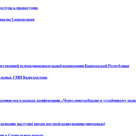
доступа к правосудию
енжалы Сарымсаков
щественной телерадиовещательной корпорации Кыргызской Республики
ональных СМИ Кыргызстана
активистов в рамках конференции «Через многообразие к устойчивому ра
 вещание наступит время жесткой конкуренции (интервью)
ния в Социальном пакете