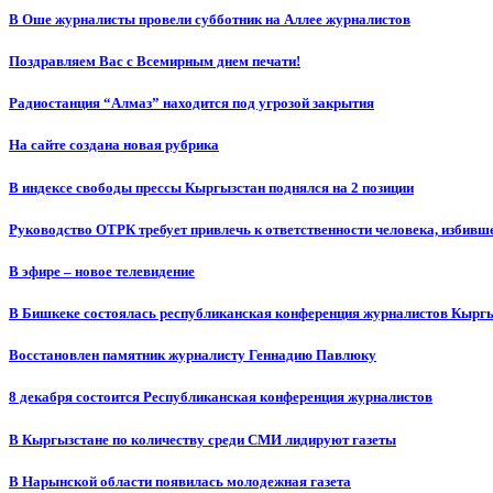
В Оше журналисты провели субботник на Аллее журналистов
Поздравляем Вас с Всемирным днем печати!
Радиостанция “Алмаз” находится под угрозой закрытия
На сайте создана новая рубрика
В индексе свободы прессы Кыргызстан поднялся на 2 позиции
Руководство ОТРК требует привлечь к ответственности человека, избивш
В эфире – новое телевидение
В Бишкеке состоялась республиканская конференция журналистов Кыргы
Восстановлен памятник журналисту Геннадию Павлюку
8 декабря состоится Республиканская конференция журналистов
В Кыргызстане по количеству среди СМИ лидируют газеты
В Нарынской области появилась молодежная газета