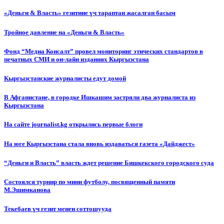
«Деньги & Власть» гезитине үч тараптан жасалган басым
Тройное давление на «Деньги & Власть»
Фонд “Медиа Консалт” провел мониторинг этических стандартов в
печатных СМИ и он-лайн изданиях Кыргызстана
Кыргызстанские журналисты едут домой
В Афганистане, в городке Ишкашим застряли два журналиста из
Кыргызстана
На сайте journalist.kg открылись первые блоги
На юге Кыргызстана стала вновь издаваться газета «Дайджест»
“Деньги и Власть” власть ждет решение Бишкекского городского суда
Состоялся турнир по мини футболу, посвященный памяти
М.Эшимканова
Текебаев үч гезит менен соттошууда