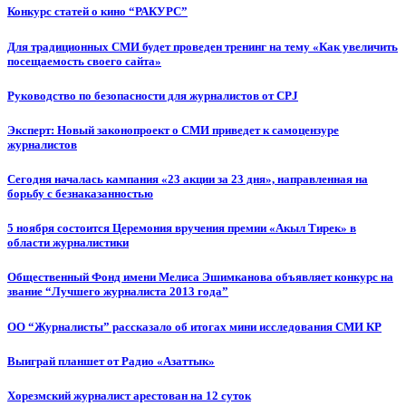
Конкурс статей о кино “РАКУРС”
Для традиционных СМИ будет проведен тренинг на тему «Как увеличить
посещаемость своего сайта»
Руководство по безопасности для журналистов от CPJ
Эксперт: Новый законопроект о СМИ приведет к самоцензуре
журналистов
Сегодня началась кампания «23 акции за 23 дня», направленная на
борьбу с безнаказанностью
5 ноября состоится Церемония вручения премии «Акыл Тирек» в
области журналистики
Общественный Фонд имени Мелиса Эшимканова объявляет конкурс на
звание “Лучшего журналиста 2013 года”
ОО “Журналисты” рассказало об итогах мини исследования СМИ КР
Выиграй планшет от Радио «Азаттык»
Хорезмский журналист арестован на 12 суток