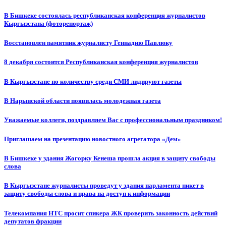
В Бишкеке состоялась республиканская конференция журналистов
Кыргызстана (фоторепортаж)
Восстановлен памятник журналисту Геннадию Павлюку
8 декабря состоится Республиканская конференция журналистов
В Кыргызстане по количеству среди СМИ лидируют газеты
В Нарынской области появилась молодежная газета
Уважаемые коллеги, поздравляем Вас с профессиональным праздником!
Приглашаем на презентацию новостного агрегатора «Дем»
В Бишкеке у здания Жогорку Кенеша прошла акция в защиту свободы
слова
В Кыргызстане журналисты проведут у здания парламента пикет в
защиту свободы слова и права на доступ к информации
Телекомпания НТС просит спикера ЖК проверить законность действий
депутатов фракции