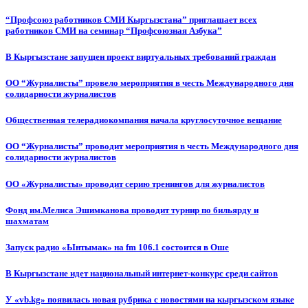
“Профсоюз работников СМИ Кыргызстана” приглашает всех
работников СМИ на семинар “Профсоюзная Азбука”
В Кыргызстане запущен проект виртуальных требований граждан
ОО “Журналисты” провело мероприятия в честь Международного дня
солидарности журналистов
Общественная телерадиокомпания начала круглосуточное вещание
ОО “Журналисты” проводит мероприятия в честь Международного дня
солидарности журналистов
ОО «Журналисты» проводит серию тренингов для журналистов
Фонд им.Мелиса Эшимканова проводит турнир по бильярду и
шахматам
Запуск радио «Ынтымак» на fm 106.1 состоится в Оше
В Кыргызстане идет национальный интернет-конкурс среди сайтов
У «vb.kg» появилась новая рубрика с новостями на кыргызском языке