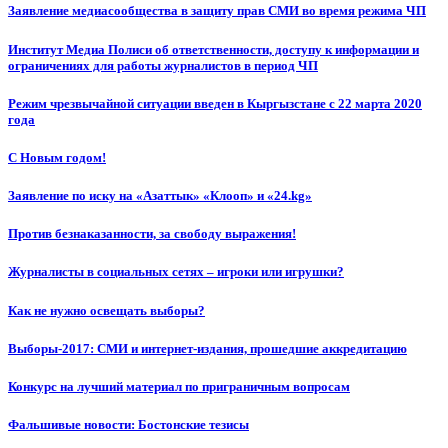
Заявление медиасообщества в защиту прав СМИ во время режима ЧП
Институт Медиа Полиси об ответственности, доступу к информации и
ограничениях для работы журналистов в период ЧП
Режим чрезвычайной ситуации введен в Кыргызстане с 22 марта 2020
года
С Новым годом!
Заявление по иску на «Азаттык» «Клооп» и «24.kg»
Против безнаказанности, за свободу выражения!
Журналисты в социальных сетях – игроки или игрушки?
Как не нужно освещать выборы?
Выборы-2017: СМИ и интернет-издания, прошедшие аккредитацию
Конкурс на лучший материал по приграничным вопросам
Фальшивые новости: Бостонские тезисы