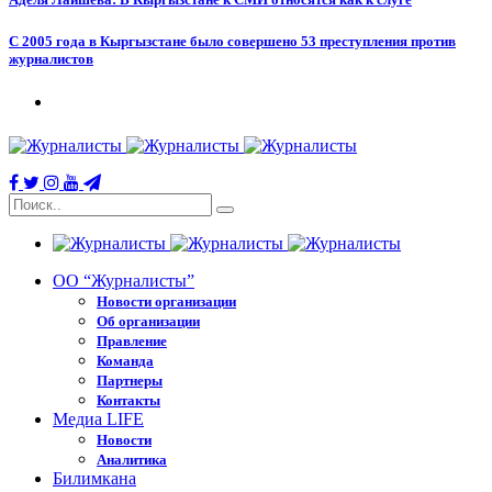
С 2005 года в Кыргызстане было совершено 53 преступления против
журналистов
ОО “Журналисты”
Новости организации
Об организации
Правление
Команда
Партнеры
Контакты
Медиа LIFE
Новости
Аналитика
Билимкана