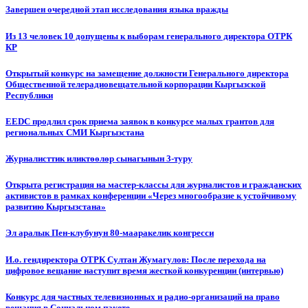
Завершен очередной этап исследования языка вражды
Из 13 человек 10 допущены к выборам генерального директора ОТРК
КР
Открытый конкурс на замещение должности Генерального директора
Общественной телерадиовещательной корпорации Кыргызской
Республики
EEDC продлил срок приема заявок в конкурсе малых грантов для
региональных СМИ Кыргызстана
Журналисттик иликтөөлөр сынагынын 3-туру
Открыта регистрация на мастер-классы для журналистов и гражданских
активистов в рамках конференции «Через многообразие к устойчивому
развитию Кыргызстана»
Эл аралык Пен-клубунун 80-мааракелик конгресси
И.о. гендиректора ОТРК Султан Жумагулов: После перехода на
цифровое вещание наступит время жесткой конкуренции (интервью)
Конкурс для частных телевизионных и радио-организаций на право
вещания в Социальном пакете