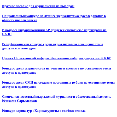
Краткое пособие для журналистов по выборам
Национальный конкурс на лучшее журналистское расследование в
области прав человека
В вопросе информполитики КР придется считаться с партнерами по
ЕАЭС
Республиканский конкурс среди журналистов на освещение темы
доступа к правосудию
Проект Положения об информ обеспечении выборов депутатов ЖК КР
Конкурс среди журналистов на участие в тренинге по освещению темы
доступа к правосудию
Конкурс среди СМИ на создание постоянных рубрик по освещению темы
доступа к правосудию
Скончался известный кыргызский журналист и общественный деятель
Кенжалы Сарымсаков
Конкурс карикатур «Карикатуристы о свободе слова»