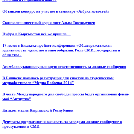
Объявлен конкурс на участие в семинаре «Азбука новостей»
Cкончался известный журналист Алым Токтомушев
Цифра в Кыргызстан всё же пришла…
17 июня в Бишкеке пройдет конференция «Общегражданская
идентичность: единство в многообразии. Роль СМИ, государства и
общества»
Атамбаев узаконил уголовную ответственность за ложные сообщения
В Бишкеке началась регистрация для участия на студенческом
медиафестивале “Медиа Бабочка-2014”
В честь Международного дня свободы прессы будет организован флеш-
моб “Антиутка”
Каталог медиа Кыргызской Республики
Депутаты предлагают наказывать за заведомо ложное сообщение о
преступлении в СМИ