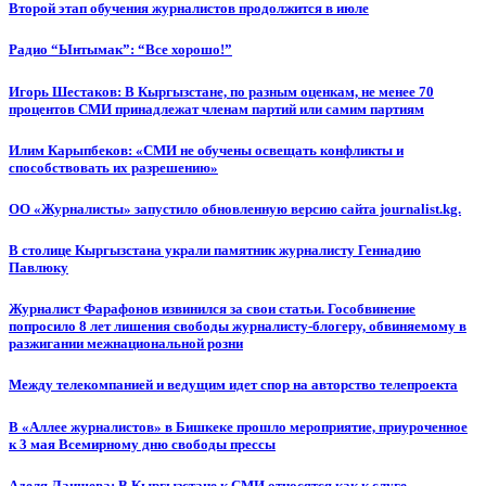
Второй этап обучения журналистов продолжится в июле
Радио “Ынтымак”: “Все хорошо!”
Игорь Шестаков: В Кыргызстане, по разным оценкам, не менее 70
процентов СМИ принадлежат членам партий или самим партиям
Илим Карыпбеков: «СМИ не обучены освещать конфликты и
способствовать их разрешению»
ОО «Журналисты» запустило обновленную версию сайта journalist.kg.
В столице Кыргызстана украли памятник журналисту Геннадию
Павлюку
Журналист Фарафонов извинился за свои статьи. Гособвинение
попросило 8 лет лишения свободы журналисту-блогеру, обвиняемому в
разжигании межнациональной розни
Между телекомпанией и ведущим идет спор на авторство телепроекта
В «Аллее журналистов» в Бишкеке прошло мероприятие, приуроченное
к 3 мая Всемирному дню свободы прессы
Аделя Лаишева: В Кыргызстане к СМИ относятся как к слуге