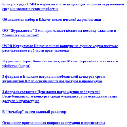
Конкурс среди СМИ и журналистов, освещающих вопросы окружающей
среды и экологические проблемы
Объявляется набор в Школу экологической журналистики
ОО “Журналисты” 3 мая приглашает коллег на посадку саженцев в
“Аллее журналистов”
IWPR Kyrgyzstan: Национальный конкурс на лучшее журналистское
расследование в области прав человека
Журналист Турат Акимов считает, что Мэлис Турганбаев заказал его
убийство (видео)
3 февраля в Бишкеке наградили победителей конкурса среди
журналистов КР по освещению темы доступа к правосудию
3 февраля состоится Церемония награждения победителей
Республиканского конкурса среди журналистов по освещению темы
доступа к правосудию
В “Акчабар” нужен главный редактор
Освещение приграничных вопросов: ситуация и перспективы