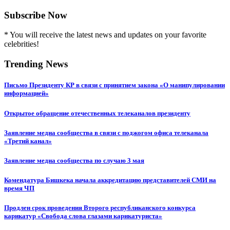
Subscribe Now
* You will receive the latest news and updates on your favorite
celebrities!
Trending News
Письмо Президенту КР в связи с принятием закона «О манипулировании
информацией»
Открытое обращение отечественных телеканалов президенту
Заявление медиа сообщества в связи с поджогом офиса телеканала
«Третий канал»
Заявление медиа сообщества по случаю 3 мая
Комендатура Бишкека начала аккредитацию представителей СМИ на
время ЧП
Продлен срок проведения Второго республиканского конкурса
карикатур «Свобода слова глазами карикатуриста»