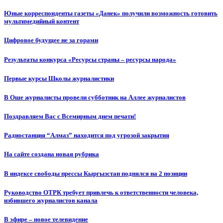
Юные корреспонденты газеты «Данек» получили возможность готовить
мультимедийный контент
Цифровое будущее не за горами
Результаты конкурса «Ресурсы страны – ресурсы народа»
Первые курсы Школы журналистики
В Оше журналисты провели субботник на Аллее журналистов
Поздравляем Вас с Всемирным днем печати!
Радиостанция “Алмаз” находится под угрозой закрытия
На сайте создана новая рубрика
В индексе свободы прессы Кыргызстан поднялся на 2 позиции
Руководство ОТРК требует привлечь к ответственности человека,
избившего журналистов канала
В эфире – новое телевидение