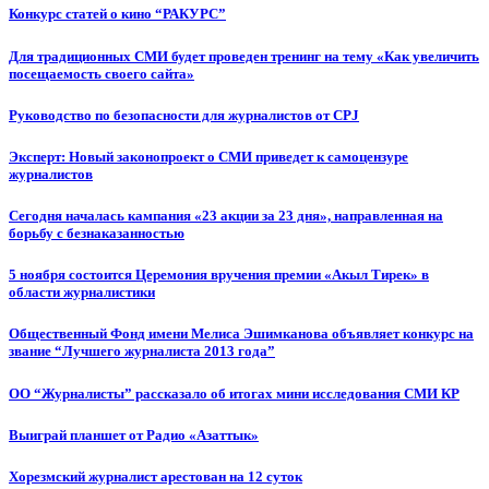
Конкурс статей о кино “РАКУРС”
Для традиционных СМИ будет проведен тренинг на тему «Как увеличить
посещаемость своего сайта»
Руководство по безопасности для журналистов от CPJ
Эксперт: Новый законопроект о СМИ приведет к самоцензуре
журналистов
Сегодня началась кампания «23 акции за 23 дня», направленная на
борьбу с безнаказанностью
5 ноября состоится Церемония вручения премии «Акыл Тирек» в
области журналистики
Общественный Фонд имени Мелиса Эшимканова объявляет конкурс на
звание “Лучшего журналиста 2013 года”
ОО “Журналисты” рассказало об итогах мини исследования СМИ КР
Выиграй планшет от Радио «Азаттык»
Хорезмский журналист арестован на 12 суток