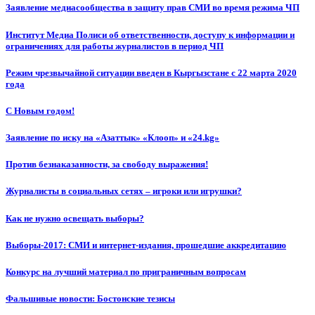
Заявление медиасообщества в защиту прав СМИ во время режима ЧП
Институт Медиа Полиси об ответственности, доступу к информации и
ограничениях для работы журналистов в период ЧП
Режим чрезвычайной ситуации введен в Кыргызстане с 22 марта 2020
года
С Новым годом!
Заявление по иску на «Азаттык» «Клооп» и «24.kg»
Против безнаказанности, за свободу выражения!
Журналисты в социальных сетях – игроки или игрушки?
Как не нужно освещать выборы?
Выборы-2017: СМИ и интернет-издания, прошедшие аккредитацию
Конкурс на лучший материал по приграничным вопросам
Фальшивые новости: Бостонские тезисы