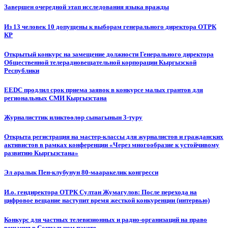
Завершен очередной этап исследования языка вражды
Из 13 человек 10 допущены к выборам генерального директора ОТРК
КР
Открытый конкурс на замещение должности Генерального директора
Общественной телерадиовещательной корпорации Кыргызской
Республики
EEDC продлил срок приема заявок в конкурсе малых грантов для
региональных СМИ Кыргызстана
Журналисттик иликтөөлөр сынагынын 3-туру
Открыта регистрация на мастер-классы для журналистов и гражданских
активистов в рамках конференции «Через многообразие к устойчивому
развитию Кыргызстана»
Эл аралык Пен-клубунун 80-мааракелик конгресси
И.о. гендиректора ОТРК Султан Жумагулов: После перехода на
цифровое вещание наступит время жесткой конкуренции (интервью)
Конкурс для частных телевизионных и радио-организаций на право
вещания в Социальном пакете