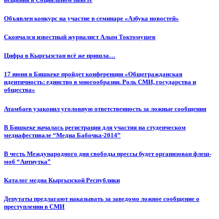
Объявлен конкурс на участие в семинаре «Азбука новостей»
Cкончался известный журналист Алым Токтомушев
Цифра в Кыргызстан всё же пришла…
17 июня в Бишкеке пройдет конференция «Общегражданская
идентичность: единство в многообразии. Роль СМИ, государства и
общества»
Атамбаев узаконил уголовную ответственность за ложные сообщения
В Бишкеке началась регистрация для участия на студенческом
медиафестивале “Медиа Бабочка-2014”
В честь Международного дня свободы прессы будет организован флеш-
моб “Антиутка”
Каталог медиа Кыргызской Республики
Депутаты предлагают наказывать за заведомо ложное сообщение о
преступлении в СМИ