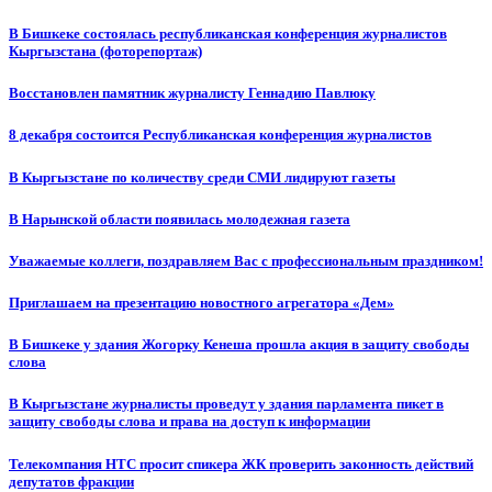
В Бишкеке состоялась республиканская конференция журналистов
Кыргызстана (фоторепортаж)
Восстановлен памятник журналисту Геннадию Павлюку
8 декабря состоится Республиканская конференция журналистов
В Кыргызстане по количеству среди СМИ лидируют газеты
В Нарынской области появилась молодежная газета
Уважаемые коллеги, поздравляем Вас с профессиональным праздником!
Приглашаем на презентацию новостного агрегатора «Дем»
В Бишкеке у здания Жогорку Кенеша прошла акция в защиту свободы
слова
В Кыргызстане журналисты проведут у здания парламента пикет в
защиту свободы слова и права на доступ к информации
Телекомпания НТС просит спикера ЖК проверить законность действий
депутатов фракции