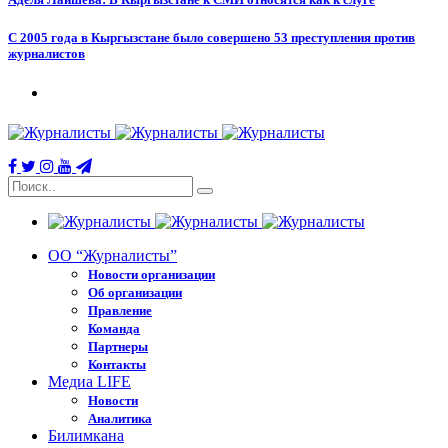
С 2005 года в Кыргызстане было совершено 53 преступления против
журналистов
ОО “Журналисты”
Новости организации
Об организации
Правление
Команда
Партнеры
Контакты
Медиа LIFE
Новости
Аналитика
Билимкана