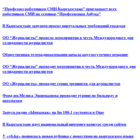
“Профсоюз работников СМИ Кыргызстана” приглашает всех
работников СМИ на семинар “Профсоюзная Азбука”
В Кыргызстане запущен проект виртуальных требований граждан
ОО “Журналисты” провело мероприятия в честь Международного дня
солидарности журналистов
Общественная телерадиокомпания начала круглосуточное вещание
ОО “Журналисты” проводит мероприятия в честь Международного дня
солидарности журналистов
ОО «Журналисты» проводит серию тренингов для журналистов
Фонд им.Мелиса Эшимканова проводит турнир по бильярду и
шахматам
Запуск радио «Ынтымак» на fm 106.1 состоится в Оше
В Кыргызстане идет национальный интернет-конкурс среди сайтов
У «vb.kg» появилась новая рубрика с новостями на кыргызском языке