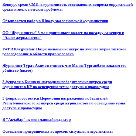
Конкурс среди СМИ и журналистов, освещающих вопросы окружающей
среды и экологические проблемы
Объявляется набор в Школу экологической журналистики
ОО “Журналисты” 3 мая приглашает коллег на посадку саженцев в
“Аллее журналистов”
IWPR Kyrgyzstan: Национальный конкурс на лучшее журналистское
расследование в области прав человека
Журналист Турат Акимов считает, что Мэлис Турганбаев заказал его
убийство (видео)
3 февраля в Бишкеке наградили победителей конкурса среди
журналистов КР по освещению темы доступа к правосудию
3 февраля состоится Церемония награждения победителей
Республиканского конкурса среди журналистов по освещению темы
доступа к правосудию
В “Акчабар” нужен главный редактор
Освещение приграничных вопросов: ситуация и перспективы