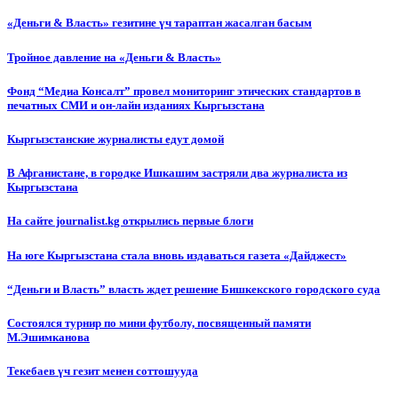
«Деньги & Власть» гезитине үч тараптан жасалган басым
Тройное давление на «Деньги & Власть»
Фонд “Медиа Консалт” провел мониторинг этических стандартов в
печатных СМИ и он-лайн изданиях Кыргызстана
Кыргызстанские журналисты едут домой
В Афганистане, в городке Ишкашим застряли два журналиста из
Кыргызстана
На сайте journalist.kg открылись первые блоги
На юге Кыргызстана стала вновь издаваться газета «Дайджест»
“Деньги и Власть” власть ждет решение Бишкекского городского суда
Состоялся турнир по мини футболу, посвященный памяти
М.Эшимканова
Текебаев үч гезит менен соттошууда