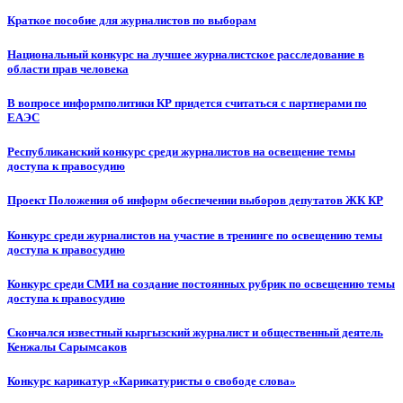
Краткое пособие для журналистов по выборам
Национальный конкурс на лучшее журналистское расследование в
области прав человека
В вопросе информполитики КР придется считаться с партнерами по
ЕАЭС
Республиканский конкурс среди журналистов на освещение темы
доступа к правосудию
Проект Положения об информ обеспечении выборов депутатов ЖК КР
Конкурс среди журналистов на участие в тренинге по освещению темы
доступа к правосудию
Конкурс среди СМИ на создание постоянных рубрик по освещению темы
доступа к правосудию
Скончался известный кыргызский журналист и общественный деятель
Кенжалы Сарымсаков
Конкурс карикатур «Карикатуристы о свободе слова»