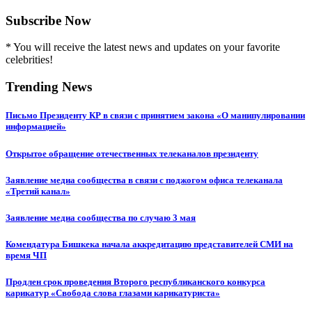
Subscribe Now
* You will receive the latest news and updates on your favorite
celebrities!
Trending News
Письмо Президенту КР в связи с принятием закона «О манипулировании
информацией»
Открытое обращение отечественных телеканалов президенту
Заявление медиа сообщества в связи с поджогом офиса телеканала
«Третий канал»
Заявление медиа сообщества по случаю 3 мая
Комендатура Бишкека начала аккредитацию представителей СМИ на
время ЧП
Продлен срок проведения Второго республиканского конкурса
карикатур «Свобода слова глазами карикатуриста»