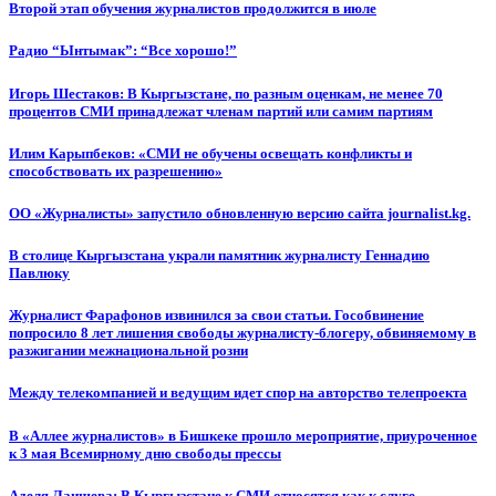
Второй этап обучения журналистов продолжится в июле
Радио “Ынтымак”: “Все хорошо!”
Игорь Шестаков: В Кыргызстане, по разным оценкам, не менее 70
процентов СМИ принадлежат членам партий или самим партиям
Илим Карыпбеков: «СМИ не обучены освещать конфликты и
способствовать их разрешению»
ОО «Журналисты» запустило обновленную версию сайта journalist.kg.
В столице Кыргызстана украли памятник журналисту Геннадию
Павлюку
Журналист Фарафонов извинился за свои статьи. Гособвинение
попросило 8 лет лишения свободы журналисту-блогеру, обвиняемому в
разжигании межнациональной розни
Между телекомпанией и ведущим идет спор на авторство телепроекта
В «Аллее журналистов» в Бишкеке прошло мероприятие, приуроченное
к 3 мая Всемирному дню свободы прессы
Аделя Лаишева: В Кыргызстане к СМИ относятся как к слуге