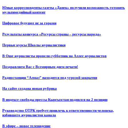
Юные корреспонденты газеты «Данек» получили возможность готовить
мультимедийный контент
Цифровое будущее не за горами
Результаты конкурса «Ресурсы страны – ресурсы народа»
Первые курсы Школы журналистики
В Оше журналисты провели субботник на Аллее журналистов
Поздравляем Вас с Всемирным днем печати!
Радиостанция “Алмаз” находится под угрозой закрытия
На сайте создана новая рубрика
В индексе свободы прессы Кыргызстан поднялся на 2 позиции
Руководство ОТРК требует привлечь к ответственности человека,
избившего журналистов канала
В эфире – новое телевидение