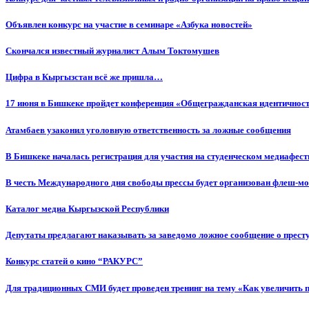
Объявлен конкурс на участие в семинаре «Азбука новостей»
Cкончался известный журналист Алым Токтомушев
Цифра в Кыргызстан всё же пришла…
17 июня в Бишкеке пройдет конференция «Общегражданская идентичность
Атамбаев узаконил уголовную ответственность за ложные сообщения
В Бишкеке началась регистрация для участия на студенческом медиафес
В честь Международного дня свободы прессы будет организован флеш-м
Каталог медиа Кыргызской Республики
Депутаты предлагают наказывать за заведомо ложное сообщение о прес
Конкурс статей о кино “РАКУРС”
Для традиционных СМИ будет проведен тренинг на тему «Как увеличить 