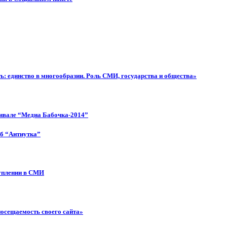
: единство в многообразии. Роль СМИ, государства и общества»
тивале “Медиа Бабочка-2014”
об “Антиутка”
туплении в СМИ
посещаемость своего сайта»