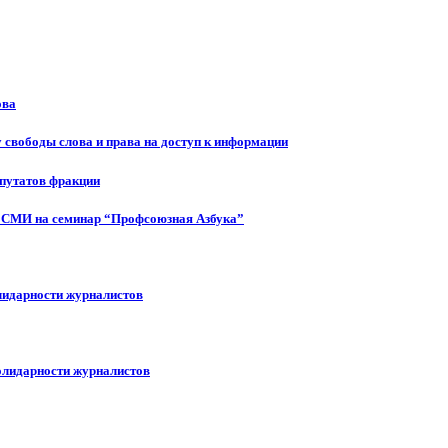
ова
 свободы слова и права на доступ к информации
епутатов фракции
 СМИ на семинар “Профсоюзная Азбука”
лидарности журналистов
олидарности журналистов