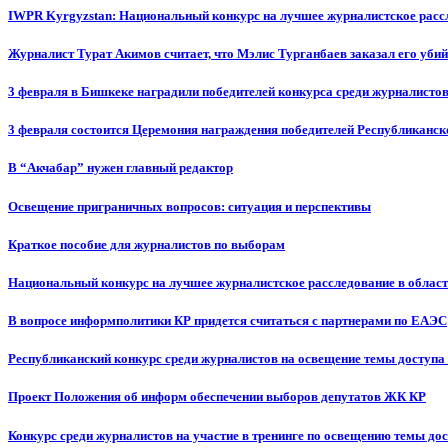
IWPR Kyrgyzstan: Национальный конкурс на лучшее журналистское рассл
Журналист Турат Акимов считает, что Мэлис Турганбаев заказал его убий
3 февраля в Бишкеке наградили победителей конкурса среди журналисто
3 февраля состоится Церемония награждения победителей Республиканск
В “Акчабар” нужен главный редактор
Освещение приграничных вопросов: ситуация и перспективы
Краткое пособие для журналистов по выборам
Национальный конкурс на лучшее журналистское расследование в област
В вопросе информполитики КР придется считаться с партнерами по ЕАЭС
Республиканский конкурс среди журналистов на освещение темы доступа
Проект Положения об информ обеспечении выборов депутатов ЖК КР
Конкурс среди журналистов на участие в тренинге по освещению темы до