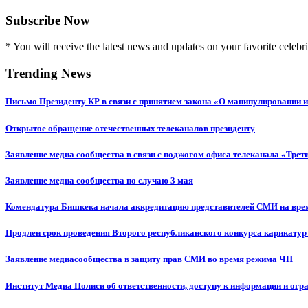
Subscribe Now
* You will receive the latest news and updates on your favorite celebri
Trending News
Письмо Президенту КР в связи с принятием закона «О манипулировании
Открытое обращение отечественных телеканалов президенту
Заявление медиа сообщества в связи с поджогом офиса телеканала «Трет
Заявление медиа сообщества по случаю 3 мая
Комендатура Бишкека начала аккредитацию представителей СМИ на вр
Продлен срок проведения Второго республиканского конкурса карикатур
Заявление медиасообщества в защиту прав СМИ во время режима ЧП
Институт Медиа Полиси об ответственности, доступу к информации и огр