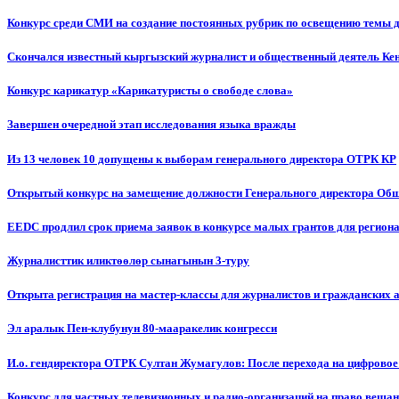
Конкурс среди СМИ на создание постоянных рубрик по освещению темы 
Скончался известный кыргызский журналист и общественный деятель К
Конкурс карикатур «Карикатуристы о свободе слова»
Завершен очередной этап исследования языка вражды
Из 13 человек 10 допущены к выборам генерального директора ОТРК КР
Открытый конкурс на замещение должности Генерального директора Об
EEDC продлил срок приема заявок в конкурсе малых грантов для реги
Журналисттик иликтөөлөр сынагынын 3-туру
Открыта регистрация на мастер-классы для журналистов и гражданских 
Эл аралык Пен-клубунун 80-мааракелик конгресси
И.о. гендиректора ОТРК Султан Жумагулов: После перехода на цифровое
Конкурс для частных телевизионных и радио-организаций на право веща