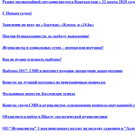
Режим чрезвычайной ситуации введен в Кыргызстане с 22 марта 2020 год
С Новым годом!
Заявление по иску на «Азаттык» «Клооп» и «24.kg»
Против безнаказанности, за свободу выражения!
Журналисты в социальных сетях – игроки или игрушки?
Как не нужно освещать выборы?
Выборы-2017: СМИ и интернет-издания, прошедшие аккредитацию
Конкурс на лучший материал по приграничным вопросам
Фальшивые новости: Бостонские тезисы
Конкурс среди СМИ и журналистов, освещающих вопросы окружающей с
Объявляется набор в Школу экологической журналистики
ОО “Журналисты” 3 мая приглашает коллег на посадку саженцев в “Алл