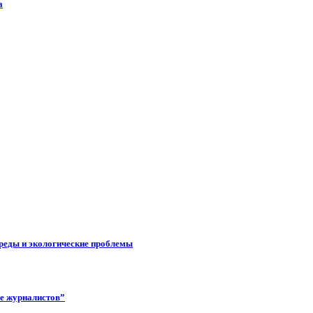
а
реды и экологические проблемы
ее журналистов”