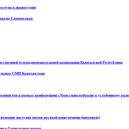
доступа к правосудию
енжалы Сарымсаков
щественной телерадиовещательной корпорации Кыргызской Республики
ональных СМИ Кыргызстана
активистов в рамках конференции «Через многообразие к устойчивому ра
 вещание наступит время жесткой конкуренции (интервью)
ния в Социальном пакете