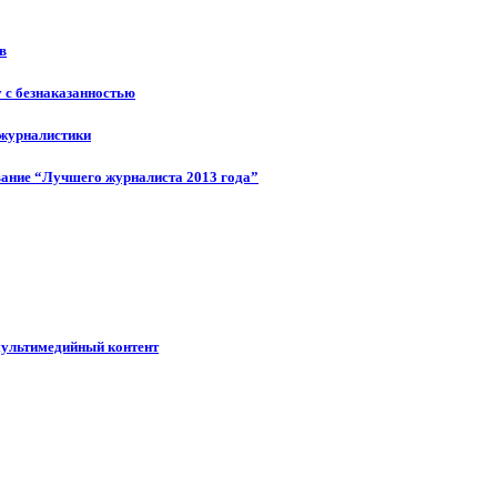
в
у с безнаказанностью
 журналистики
ание “Лучшего журналиста 2013 года”
мультимедийный контент