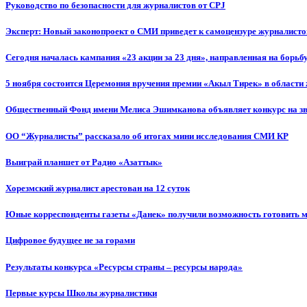
Руководство по безопасности для журналистов от CPJ
Эксперт: Новый законопроект о СМИ приведет к самоцензуре журналисто
Сегодня началась кампания «23 акции за 23 дня», направленная на борьб
5 ноября состоится Церемония вручения премии «Акыл Тирек» в области
Общественный Фонд имени Мелиса Эшимканова объявляет конкурс на зв
ОО “Журналисты” рассказало об итогах мини исследования СМИ КР
Выиграй планшет от Радио «Азаттык»
Хорезмский журналист арестован на 12 суток
Юные корреспонденты газеты «Данек» получили возможность готовить 
Цифровое будущее не за горами
Результаты конкурса «Ресурсы страны – ресурсы народа»
Первые курсы Школы журналистики