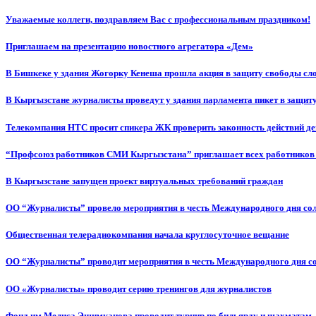
Уважаемые коллеги, поздравляем Вас с профессиональным праздником!
Приглашаем на презентацию новостного агрегатора «Дем»
В Бишкеке у здания Жогорку Кенеша прошла акция в защиту свободы сл
В Кыргызстане журналисты проведут у здания парламента пикет в защиту
Телекомпания НТС просит спикера ЖК проверить законность действий д
“Профсоюз работников СМИ Кыргызстана” приглашает всех работников
В Кыргызстане запущен проект виртуальных требований граждан
ОО “Журналисты” провело мероприятия в честь Международного дня со
Общественная телерадиокомпания начала круглосуточное вещание
ОО “Журналисты” проводит мероприятия в честь Международного дня с
ОО «Журналисты» проводит серию тренингов для журналистов
Фонд им.Мелиса Эшимканова проводит турнир по бильярду и шахматам