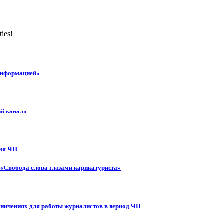
ties!
 информацией»
ий канал»
емя ЧП
 «Свобода слова глазами карикатуриста»
аничениях для работы журналистов в период ЧП