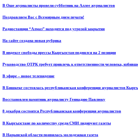
В Оше журналисты провели субботник на Аллее журналистов
Поздравляем Вас с Всемирным днем печати!
Радиостанция “Алмаз” находится под угрозой закрытия
На сайте создана новая рубрика
В индексе свободы прессы Кыргызстан поднялся на 2 позиции
Руководство ОТРК требует привлечь к ответственности человека, избивш
В эфире – новое телевидение
В Бишкеке состоялась республиканская конференция журналистов Кыргы
Восстановлен памятник журналисту Геннадию Павлюку
8 декабря состоится Республиканская конференция журналистов
В Кыргызстане по количеству среди СМИ лидируют газеты
В Нарынской области появилась молодежная газета