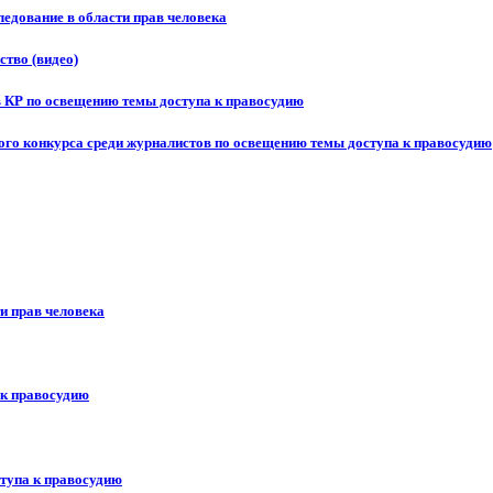
едование в области прав человека
ство (видео)
в КР по освещению темы доступа к правосудию
ого конкурса среди журналистов по освещению темы доступа к правосудию
и прав человека
 к правосудию
ступа к правосудию