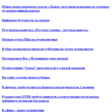
Юные корреспонденты газеты «Данек» получили возможность готовить
мультимедийный контент
Цифровое будущее не за горами
Результаты конкурса «Ресурсы страны – ресурсы народа»
Первые курсы Школы журналистики
В Оше журналисты провели субботник на Аллее журналистов
Поздравляем Вас с Всемирным днем печати!
Радиостанция “Алмаз” находится под угрозой закрытия
На сайте создана новая рубрика
В индексе свободы прессы Кыргызстан поднялся на 2 позиции
Руководство ОТРК требует привлечь к ответственности человека,
избившего журналистов канала
В эфире – новое телевидение