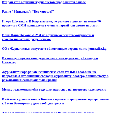
Второй этап обучения журналистов продолжится в июле
Радио “Ынтымак”: “Все хорошо!”
Игорь Шестаков: В Кыргызстане, по разным оценкам, не менее 70
процентов СМИ принадлежат членам партий или самим партиям
Илим Карыпбеков: «СМИ не обучены освещать конфликты и
способствовать их разрешению»
ОО «Журналисты» запустило обновленную версию сайта journalist.kg.
В столице Кыргызстана украли памятник журналисту Геннадию
Павлюку
Журналист Фарафонов извинился за свои статьи. Гособвинение
попросило 8 лет лишения свободы журналисту-блогеру, обвиняемому в
разжигании межнациональной розни
Между телекомпанией и ведущим идет спор на авторство телепроекта
В «Аллее журналистов» в Бишкеке прошло мероприятие, приуроченное
к 3 мая Всемирному дню свободы прессы
Аделя Лаишева: В Кыргызстане к СМИ относятся как к слуге