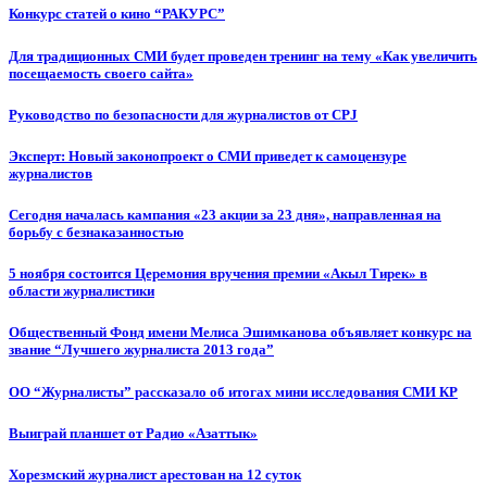
Конкурс статей о кино “РАКУРС”
Для традиционных СМИ будет проведен тренинг на тему «Как увеличить
посещаемость своего сайта»
Руководство по безопасности для журналистов от CPJ
Эксперт: Новый законопроект о СМИ приведет к самоцензуре
журналистов
Сегодня началась кампания «23 акции за 23 дня», направленная на
борьбу с безнаказанностью
5 ноября состоится Церемония вручения премии «Акыл Тирек» в
области журналистики
Общественный Фонд имени Мелиса Эшимканова объявляет конкурс на
звание “Лучшего журналиста 2013 года”
ОО “Журналисты” рассказало об итогах мини исследования СМИ КР
Выиграй планшет от Радио «Азаттык»
Хорезмский журналист арестован на 12 суток