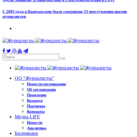
С 2005 года в Кыргызстане было совершено 53 преступления против
журналистов
ОО “Журналисты”
Новости организации
Об организации
Правление
Команда
Партнеры
Контакты
Медиа LIFE
Новости
Аналитика
Билимкана