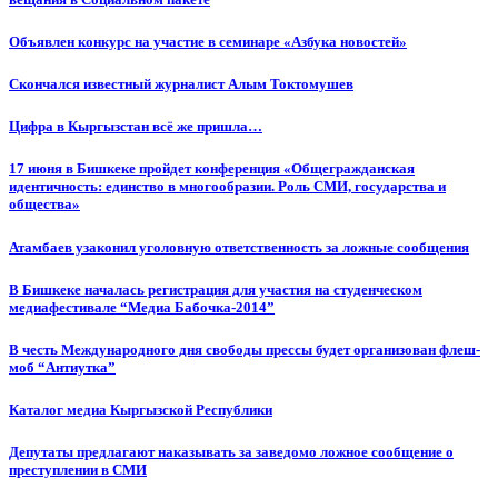
Объявлен конкурс на участие в семинаре «Азбука новостей»
Cкончался известный журналист Алым Токтомушев
Цифра в Кыргызстан всё же пришла…
17 июня в Бишкеке пройдет конференция «Общегражданская
идентичность: единство в многообразии. Роль СМИ, государства и
общества»
Атамбаев узаконил уголовную ответственность за ложные сообщения
В Бишкеке началась регистрация для участия на студенческом
медиафестивале “Медиа Бабочка-2014”
В честь Международного дня свободы прессы будет организован флеш-
моб “Антиутка”
Каталог медиа Кыргызской Республики
Депутаты предлагают наказывать за заведомо ложное сообщение о
преступлении в СМИ