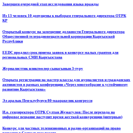
Завершен очередной этап исследования языка вражды
Из 13 человек 10 допущены к выборам генерального директора ОТРК
КР
Открытый конкурс на замещение должности Генерального директора
Общественной телерадиовещательной корпорации Кыргызской
Республики
EEDC продлил срок приема заявок в конкурсе малых грантов для
региональных СМИ Кыргызстана
Журналисттик иликтөөлөр сынагынын 3-туру
Открыта регистрация на мастер-классы для журналистов и гражданских
активистов в рамках конференции «Через многообразие к устойчивому
развитию Кыргызстана»
Эл аралык Пен-клубунун 80-мааракелик конгресси
И.о. гендиректора ОТРК Султан Жумагулов: После перехода на
цифровое вещание наступит время жесткой конкуренции (интервью)
Конкурс для частных телевизионных и радио-организаций на право
вещания в Социальном пакете