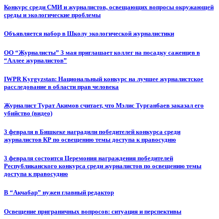
Конкурс среди СМИ и журналистов, освещающих вопросы окружающей
среды и экологические проблемы
Объявляется набор в Школу экологической журналистики
ОО “Журналисты” 3 мая приглашает коллег на посадку саженцев в
“Аллее журналистов”
IWPR Kyrgyzstan: Национальный конкурс на лучшее журналистское
расследование в области прав человека
Журналист Турат Акимов считает, что Мэлис Турганбаев заказал его
убийство (видео)
3 февраля в Бишкеке наградили победителей конкурса среди
журналистов КР по освещению темы доступа к правосудию
3 февраля состоится Церемония награждения победителей
Республиканского конкурса среди журналистов по освещению темы
доступа к правосудию
В “Акчабар” нужен главный редактор
Освещение приграничных вопросов: ситуация и перспективы