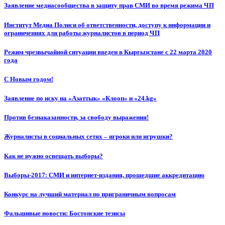
Заявление медиасообщества в защиту прав СМИ во время режима ЧП
Институт Медиа Полиси об ответственности, доступу к информации и
ограничениях для работы журналистов в период ЧП
Режим чрезвычайной ситуации введен в Кыргызстане с 22 марта 2020
года
С Новым годом!
Заявление по иску на «Азаттык» «Клооп» и «24.kg»
Против безнаказанности, за свободу выражения!
Журналисты в социальных сетях – игроки или игрушки?
Как не нужно освещать выборы?
Выборы-2017: СМИ и интернет-издания, прошедшие аккредитацию
Конкурс на лучший материал по приграничным вопросам
Фальшивые новости: Бостонские тезисы