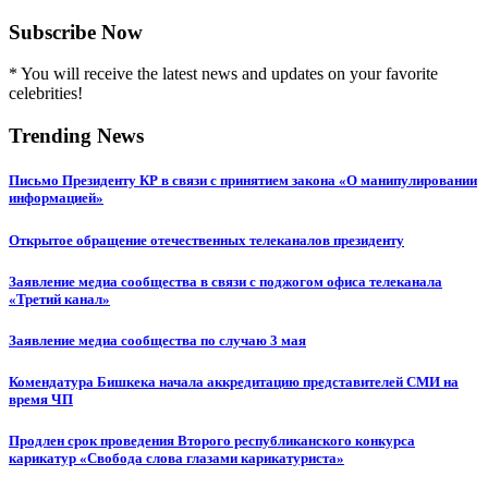
Subscribe Now
* You will receive the latest news and updates on your favorite
celebrities!
Trending News
Письмо Президенту КР в связи с принятием закона «О манипулировании
информацией»
Открытое обращение отечественных телеканалов президенту
Заявление медиа сообщества в связи с поджогом офиса телеканала
«Третий канал»
Заявление медиа сообщества по случаю 3 мая
Комендатура Бишкека начала аккредитацию представителей СМИ на
время ЧП
Продлен срок проведения Второго республиканского конкурса
карикатур «Свобода слова глазами карикатуриста»