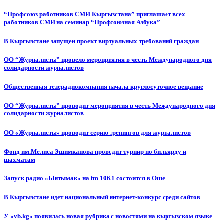
“Профсоюз работников СМИ Кыргызстана” приглашает всех
работников СМИ на семинар “Профсоюзная Азбука”
В Кыргызстане запущен проект виртуальных требований граждан
ОО “Журналисты” провело мероприятия в честь Международного дня
солидарности журналистов
Общественная телерадиокомпания начала круглосуточное вещание
ОО “Журналисты” проводит мероприятия в честь Международного дня
солидарности журналистов
ОО «Журналисты» проводит серию тренингов для журналистов
Фонд им.Мелиса Эшимканова проводит турнир по бильярду и
шахматам
Запуск радио «Ынтымак» на fm 106.1 состоится в Оше
В Кыргызстане идет национальный интернет-конкурс среди сайтов
У «vb.kg» появилась новая рубрика с новостями на кыргызском языке