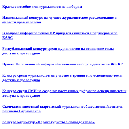
Краткое пособие для журналистов по выборам
Национальный конкурс на лучшее журналистское расследование в
области прав человека
В вопросе информполитики КР придется считаться с партнерами по
ЕАЭС
Республиканский конкурс среди журналистов на освещение темы
доступа к правосудию
Проект Положения об информ обеспечении выборов депутатов ЖК КР
Конкурс среди журналистов на участие в тренинге по освещению темы
доступа к правосудию
Конкурс среди СМИ на создание постоянных рубрик по освещению темы
доступа к правосудию
Скончался известный кыргызский журналист и общественный деятель
Кенжалы Сарымсаков
Конкурс карикатур «Карикатуристы о свободе слова»