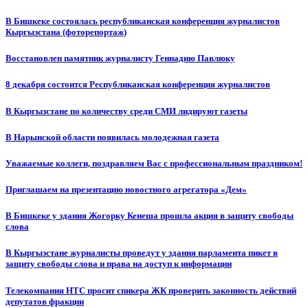
В Бишкеке состоялась республиканская конференция журналистов
Кыргызстана (фоторепортаж)
Восстановлен памятник журналисту Геннадию Павлюку
8 декабря состоится Республиканская конференция журналистов
В Кыргызстане по количеству среди СМИ лидируют газеты
В Нарынской области появилась молодежная газета
Уважаемые коллеги, поздравляем Вас с профессиональным праздником!
Приглашаем на презентацию новостного агрегатора «Дем»
В Бишкеке у здания Жогорку Кенеша прошла акция в защиту свободы
слова
В Кыргызстане журналисты проведут у здания парламента пикет в
защиту свободы слова и права на доступ к информации
Телекомпания НТС просит спикера ЖК проверить законность действий
депутатов фракции