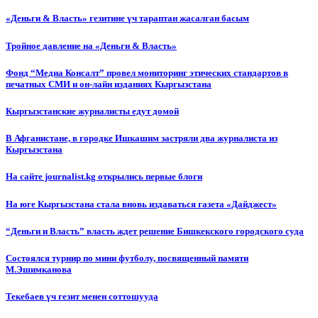
«Деньги & Власть» гезитине үч тараптан жасалган басым
Тройное давление на «Деньги & Власть»
Фонд “Медиа Консалт” провел мониторинг этических стандартов в
печатных СМИ и он-лайн изданиях Кыргызстана
Кыргызстанские журналисты едут домой
В Афганистане, в городке Ишкашим застряли два журналиста из
Кыргызстана
На сайте journalist.kg открылись первые блоги
На юге Кыргызстана стала вновь издаваться газета «Дайджест»
“Деньги и Власть” власть ждет решение Бишкекского городского суда
Состоялся турнир по мини футболу, посвященный памяти
М.Эшимканова
Текебаев үч гезит менен соттошууда