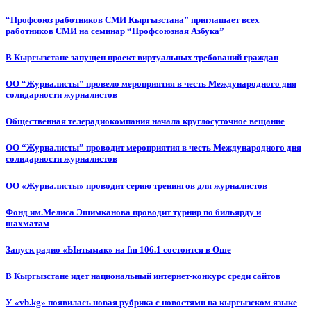
“Профсоюз работников СМИ Кыргызстана” приглашает всех
работников СМИ на семинар “Профсоюзная Азбука”
В Кыргызстане запущен проект виртуальных требований граждан
ОО “Журналисты” провело мероприятия в честь Международного дня
солидарности журналистов
Общественная телерадиокомпания начала круглосуточное вещание
ОО “Журналисты” проводит мероприятия в честь Международного дня
солидарности журналистов
ОО «Журналисты» проводит серию тренингов для журналистов
Фонд им.Мелиса Эшимканова проводит турнир по бильярду и
шахматам
Запуск радио «Ынтымак» на fm 106.1 состоится в Оше
В Кыргызстане идет национальный интернет-конкурс среди сайтов
У «vb.kg» появилась новая рубрика с новостями на кыргызском языке