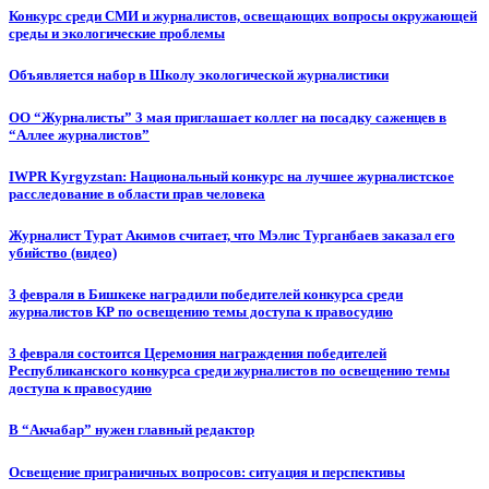
Конкурс среди СМИ и журналистов, освещающих вопросы окружающей
среды и экологические проблемы
Объявляется набор в Школу экологической журналистики
ОО “Журналисты” 3 мая приглашает коллег на посадку саженцев в
“Аллее журналистов”
IWPR Kyrgyzstan: Национальный конкурс на лучшее журналистское
расследование в области прав человека
Журналист Турат Акимов считает, что Мэлис Турганбаев заказал его
убийство (видео)
3 февраля в Бишкеке наградили победителей конкурса среди
журналистов КР по освещению темы доступа к правосудию
3 февраля состоится Церемония награждения победителей
Республиканского конкурса среди журналистов по освещению темы
доступа к правосудию
В “Акчабар” нужен главный редактор
Освещение приграничных вопросов: ситуация и перспективы