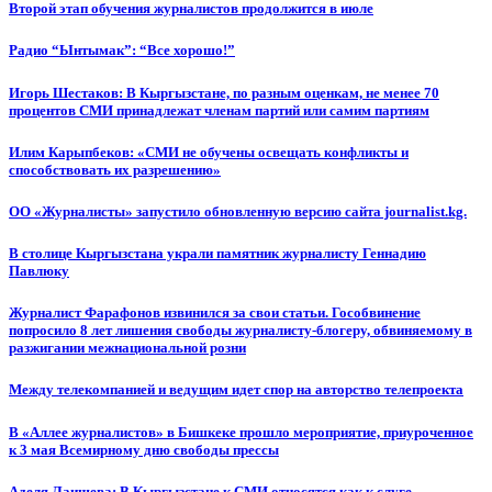
Второй этап обучения журналистов продолжится в июле
Радио “Ынтымак”: “Все хорошо!”
Игорь Шестаков: В Кыргызстане, по разным оценкам, не менее 70
процентов СМИ принадлежат членам партий или самим партиям
Илим Карыпбеков: «СМИ не обучены освещать конфликты и
способствовать их разрешению»
ОО «Журналисты» запустило обновленную версию сайта journalist.kg.
В столице Кыргызстана украли памятник журналисту Геннадию
Павлюку
Журналист Фарафонов извинился за свои статьи. Гособвинение
попросило 8 лет лишения свободы журналисту-блогеру, обвиняемому в
разжигании межнациональной розни
Между телекомпанией и ведущим идет спор на авторство телепроекта
В «Аллее журналистов» в Бишкеке прошло мероприятие, приуроченное
к 3 мая Всемирному дню свободы прессы
Аделя Лаишева: В Кыргызстане к СМИ относятся как к слуге