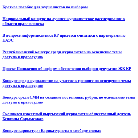
Краткое пособие для журналистов по выборам
Национальный конкурс на лучшее журналистское расследование в
области прав человека
В вопросе информполитики КР придется считаться с партнерами по
ЕАЭС
Республиканский конкурс среди журналистов на освещение темы
доступа к правосудию
Проект Положения об информ обеспечении выборов депутатов ЖК КР
Конкурс среди журналистов на участие в тренинге по освещению темы
доступа к правосудию
Конкурс среди СМИ на создание постоянных рубрик по освещению темы
доступа к правосудию
Скончался известный кыргызский журналист и общественный деятель
Кенжалы Сарымсаков
Конкурс карикатур «Карикатуристы о свободе слова»