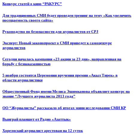
Конкурс статей о кино “РАКУРС”
Для традиционных СМИ будет проведен тренинг на тему «Как увеличить
посещаемость своего сайта»
Руководство по безопасности для журналистов от CPJ
Эксперт: Новый законопроект о СМИ приведет к самоцензуре
журналистов
Сегодня началась кампания «23 акции за 23 дня», направленная на
борьбу с безнаказанностью
5 ноября состоится Церемония вручения премии «Акыл Тирек» в
области журналистики
Общественный Фонд имени Мелиса Эшимканова объявляет конкурс на
звание “Лучшего журналиста 2013 года”
ОО “Журналисты” рассказало об итогах мини исследования СМИ КР
Выиграй планшет от Радио «Азаттык»
Хорезмский журналист арестован на 12 суток