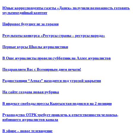
Юные корреспонденты газеты «Данек» получили возможность готовить
мультимедийный контент
Цифровое будущее не за горами
Результаты конкурса «Ресурсы страны – ресурсы народа»
Первые курсы Школы журналистики
В Оше журналисты провели субботник на Аллее журналистов
Поздравляем Вас с Всемирным днем печати!
Радиостанция “Алмаз” находится под угрозой закрытия
На сайте создана новая рубрика
В индексе свободы прессы Кыргызстан поднялся на 2 позиции
Руководство ОТРК требует привлечь к ответственности человека,
избившего журналистов канала
В эфире – новое телевидение