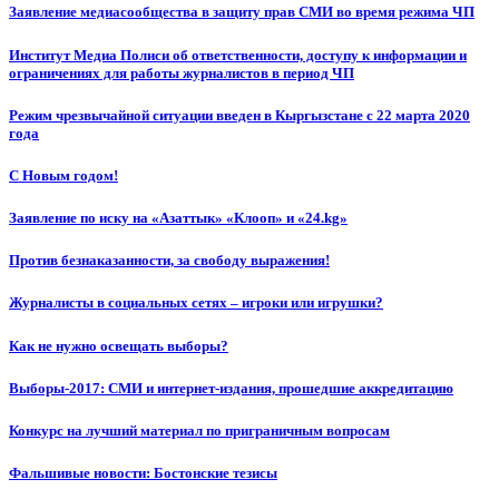
Заявление медиасообщества в защиту прав СМИ во время режима ЧП
Институт Медиа Полиси об ответственности, доступу к информации и
ограничениях для работы журналистов в период ЧП
Режим чрезвычайной ситуации введен в Кыргызстане с 22 марта 2020
года
С Новым годом!
Заявление по иску на «Азаттык» «Клооп» и «24.kg»
Против безнаказанности, за свободу выражения!
Журналисты в социальных сетях – игроки или игрушки?
Как не нужно освещать выборы?
Выборы-2017: СМИ и интернет-издания, прошедшие аккредитацию
Конкурс на лучший материал по приграничным вопросам
Фальшивые новости: Бостонские тезисы