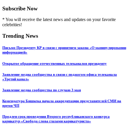
Subscribe Now
* You will receive the latest news and updates on your favorite
celebrities!
Trending News
Письмо Президенту КР в связи с принятием закона «О манипулировании
информацией»
Открытое обращение отечественных телеканалов президенту
Заявление медиа сообщества в связи с поджогом офиса телеканала
«Третий канал»
Заявление медиа сообщества по случаю 3 мая
Комендатура Бишкека начала аккредитацию представителей СМИ на
время ЧП
Продлен срок проведения Второго республиканского конкурса
карикатур «Свобода слова глазами карикатуриста»