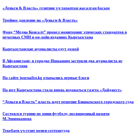
«Деньги & Власть» гезитине үч тараптан жасалган басым
Тройное давление на «Деньги & Власть»
Фонд “Медиа Консалт” провел мониторинг этических стандартов в
печатных СМИ и он-лайн изданиях Кыргызстана
Кыргызстанские журналисты едут домой
В Афганистане, в городке Ишкашим застряли два журналиста из
Кыргызстана
На сайте journalist.kg открылись первые блоги
На юге Кыргызстана стала вновь издаваться газета «Дайджест»
“Деньги и Власть” власть ждет решение Бишкекского городского суда
Состоялся турнир по мини футболу, посвященный памяти
М.Эшимканова
Текебаев үч гезит менен соттошууда