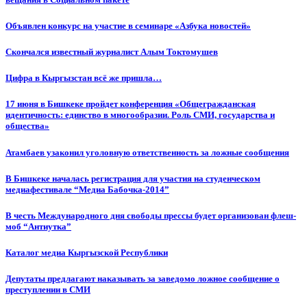
Объявлен конкурс на участие в семинаре «Азбука новостей»
Cкончался известный журналист Алым Токтомушев
Цифра в Кыргызстан всё же пришла…
17 июня в Бишкеке пройдет конференция «Общегражданская
идентичность: единство в многообразии. Роль СМИ, государства и
общества»
Атамбаев узаконил уголовную ответственность за ложные сообщения
В Бишкеке началась регистрация для участия на студенческом
медиафестивале “Медиа Бабочка-2014”
В честь Международного дня свободы прессы будет организован флеш-
моб “Антиутка”
Каталог медиа Кыргызской Республики
Депутаты предлагают наказывать за заведомо ложное сообщение о
преступлении в СМИ