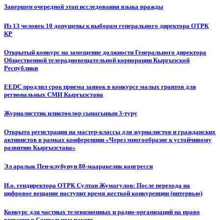
Завершен очередной этап исследования языка вражды
Из 13 человек 10 допущены к выборам генерального директора ОТРК
КР
Открытый конкурс на замещение должности Генерального директора
Общественной телерадиовещательной корпорации Кыргызской
Республики
EEDC продлил срок приема заявок в конкурсе малых грантов для
региональных СМИ Кыргызстана
Журналисттик иликтөөлөр сынагынын 3-туру
Открыта регистрация на мастер-классы для журналистов и гражданских
активистов в рамках конференции «Через многообразие к устойчивому
развитию Кыргызстана»
Эл аралык Пен-клубунун 80-мааракелик конгресси
И.о. гендиректора ОТРК Султан Жумагулов: После перехода на
цифровое вещание наступит время жесткой конкуренции (интервью)
Конкурс для частных телевизионных и радио-организаций на право
вещания в Социальном пакете