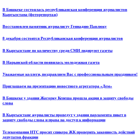
В Бишкеке состоялась республиканская конференция журналистов
Кыргызстана (фоторепортаж)
Восстановлен памятник журналисту Геннадию Павлюку
8 декабря состоится Республиканская конференция журналистов
В Кыргызстане по количеству среди СМИ лидируют газеты
В Нарынской области появилась молодежная газета
Уважаемые коллеги, поздравляем Вас с профессиональным праздником!
Приглашаем на презентацию новостного агрегатора «Дем»
В Бишкеке у здания Жогорку Кенеша прошла акция в защиту свободы
слова
В Кыргызстане журналисты проведут у здания парламента пикет в
защиту свободы слова и права на доступ к информации
Телекомпания НТС просит спикера ЖК проверить законность действий
депутатов фракции