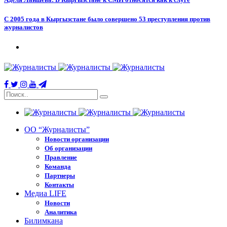
С 2005 года в Кыргызстане было совершено 53 преступления против
журналистов
ОО “Журналисты”
Новости организации
Об организации
Правление
Команда
Партнеры
Контакты
Медиа LIFE
Новости
Аналитика
Билимкана