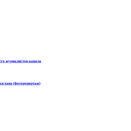
его журналистов канала
зстана (фоторепортаж)