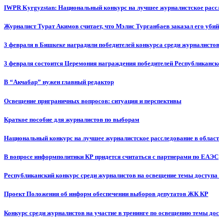
IWPR Kyrgyzstan: Национальный конкурс на лучшее журналистское рассл
Журналист Турат Акимов считает, что Мэлис Турганбаев заказал его убий
3 февраля в Бишкеке наградили победителей конкурса среди журналисто
3 февраля состоится Церемония награждения победителей Республиканск
В “Акчабар” нужен главный редактор
Освещение приграничных вопросов: ситуация и перспективы
Краткое пособие для журналистов по выборам
Национальный конкурс на лучшее журналистское расследование в област
В вопросе информполитики КР придется считаться с партнерами по ЕАЭС
Республиканский конкурс среди журналистов на освещение темы доступа
Проект Положения об информ обеспечении выборов депутатов ЖК КР
Конкурс среди журналистов на участие в тренинге по освещению темы до