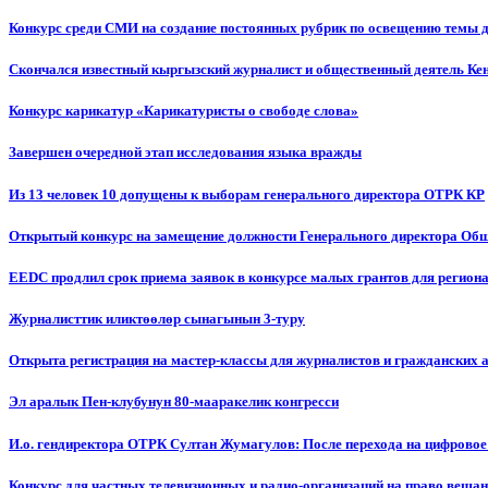
Конкурс среди СМИ на создание постоянных рубрик по освещению темы 
Скончался известный кыргызский журналист и общественный деятель К
Конкурс карикатур «Карикатуристы о свободе слова»
Завершен очередной этап исследования языка вражды
Из 13 человек 10 допущены к выборам генерального директора ОТРК КР
Открытый конкурс на замещение должности Генерального директора Об
EEDC продлил срок приема заявок в конкурсе малых грантов для реги
Журналисттик иликтөөлөр сынагынын 3-туру
Открыта регистрация на мастер-классы для журналистов и гражданских 
Эл аралык Пен-клубунун 80-мааракелик конгресси
И.о. гендиректора ОТРК Султан Жумагулов: После перехода на цифровое
Конкурс для частных телевизионных и радио-организаций на право веща