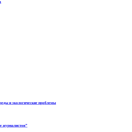
а
реды и экологические проблемы
ее журналистов”