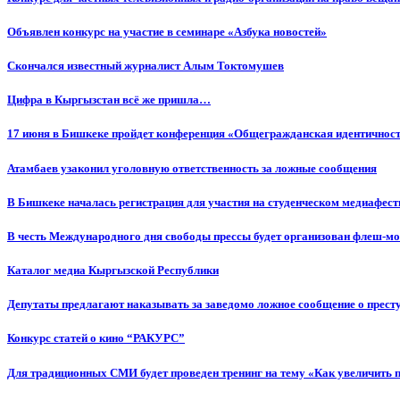
Объявлен конкурс на участие в семинаре «Азбука новостей»
Cкончался известный журналист Алым Токтомушев
Цифра в Кыргызстан всё же пришла…
17 июня в Бишкеке пройдет конференция «Общегражданская идентичность
Атамбаев узаконил уголовную ответственность за ложные сообщения
В Бишкеке началась регистрация для участия на студенческом медиафес
В честь Международного дня свободы прессы будет организован флеш-м
Каталог медиа Кыргызской Республики
Депутаты предлагают наказывать за заведомо ложное сообщение о прес
Конкурс статей о кино “РАКУРС”
Для традиционных СМИ будет проведен тренинг на тему «Как увеличить 