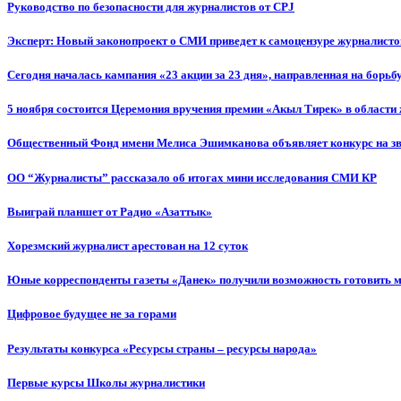
Руководство по безопасности для журналистов от CPJ
Эксперт: Новый законопроект о СМИ приведет к самоцензуре журналисто
Сегодня началась кампания «23 акции за 23 дня», направленная на борьб
5 ноября состоится Церемония вручения премии «Акыл Тирек» в области
Общественный Фонд имени Мелиса Эшимканова объявляет конкурс на зв
ОО “Журналисты” рассказало об итогах мини исследования СМИ КР
Выиграй планшет от Радио «Азаттык»
Хорезмский журналист арестован на 12 суток
Юные корреспонденты газеты «Данек» получили возможность готовить 
Цифровое будущее не за горами
Результаты конкурса «Ресурсы страны – ресурсы народа»
Первые курсы Школы журналистики