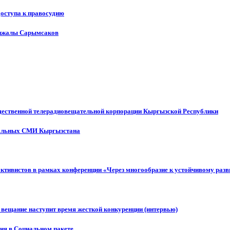
доступа к правосудию
енжалы Сарымсаков
щественной телерадиовещательной корпорации Кыргызской Республики
ональных СМИ Кыргызстана
активистов в рамках конференции «Через многообразие к устойчивому ра
 вещание наступит время жесткой конкуренции (интервью)
ния в Социальном пакете