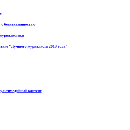
в
у с безнаказанностью
 журналистики
ание “Лучшего журналиста 2013 года”
мультимедийный контент