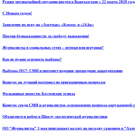
Режим чрезвычайной ситуации введен в Кыргызстане с 22 марта 2020 год
С Новым годом!
Заявление по иску на «Азаттык» «Клооп» и «24.kg»
Против безнаказанности, за свободу выражения!
Журналисты в социальных сетях – игроки или игрушки?
Как не нужно освещать выборы?
Выборы-2017: СМИ и интернет-издания, прошедшие аккредитацию
Конкурс на лучший материал по приграничным вопросам
Фальшивые новости: Бостонские тезисы
Конкурс среди СМИ и журналистов, освещающих вопросы окружающей с
Объявляется набор в Школу экологической журналистики
ОО “Журналисты” 3 мая приглашает коллег на посадку саженцев в “Алл