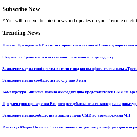
Subscribe Now
* You will receive the latest news and updates on your favorite celebri
Trending News
Письмо Президенту КР в связи с принятием закона «О манипулировании
Открытое обращение отечественных телеканалов президенту
Заявление медиа сообщества в связи с поджогом офиса телеканала «Трет
Заявление медиа сообщества по случаю 3 мая
Комендатура Бишкека начала аккредитацию представителей СМИ на вр
Продлен срок проведения Второго республиканского конкурса карикатур
Заявление медиасообщества в защиту прав СМИ во время режима ЧП
Институт Медиа Полиси об ответственности, доступу к информации и огр