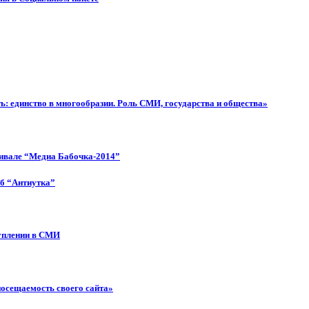
: единство в многообразии. Роль СМИ, государства и общества»
тивале “Медиа Бабочка-2014”
об “Антиутка”
туплении в СМИ
посещаемость своего сайта»