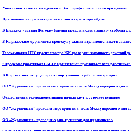
Уважаемые коллеги, поздравляем Вас с профессиональным праздником!
Приглашаем на презентацию новостного агрегатора «Дем»
В Бишкеке у здания Жогорку Кенеша прошла акция в защиту свободы сл
В Кыргызстане журналисты проведут у здания парламента пикет в защиту
Телекомпания НТС просит спикера ЖК проверить законность действий д
“Профсоюз работников СМИ Кыргызстана” приглашает всех работников
В Кыргызстане запущен проект виртуальных требований граждан
ОО “Журналисты” провело мероприятия в честь Международного дня со
Общественная телерадиокомпания начала круглосуточное вещание
ОО “Журналисты” проводит мероприятия в честь Международного дня с
ОО «Журналисты» проводит серию тренингов для журналистов
Фонд им.Мелиса Эшимканова проводит турнир по бильярду и шахматам