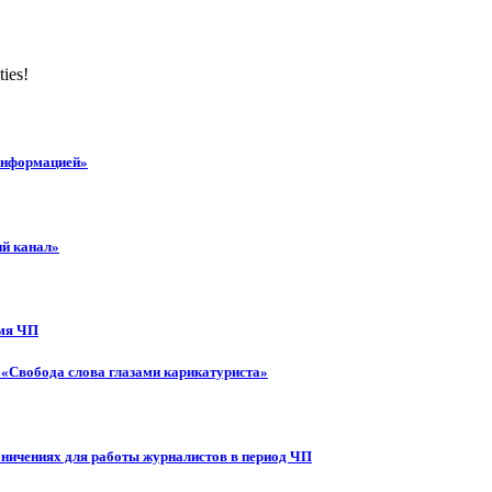
ties!
 информацией»
ий канал»
емя ЧП
 «Свобода слова глазами карикатуриста»
аничениях для работы журналистов в период ЧП