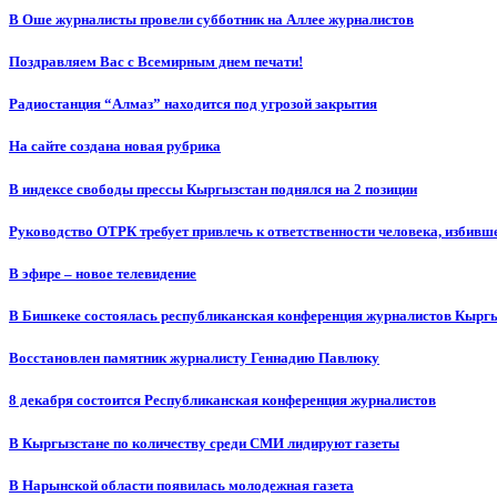
В Оше журналисты провели субботник на Аллее журналистов
Поздравляем Вас с Всемирным днем печати!
Радиостанция “Алмаз” находится под угрозой закрытия
На сайте создана новая рубрика
В индексе свободы прессы Кыргызстан поднялся на 2 позиции
Руководство ОТРК требует привлечь к ответственности человека, избивш
В эфире – новое телевидение
В Бишкеке состоялась республиканская конференция журналистов Кыргы
Восстановлен памятник журналисту Геннадию Павлюку
8 декабря состоится Республиканская конференция журналистов
В Кыргызстане по количеству среди СМИ лидируют газеты
В Нарынской области появилась молодежная газета