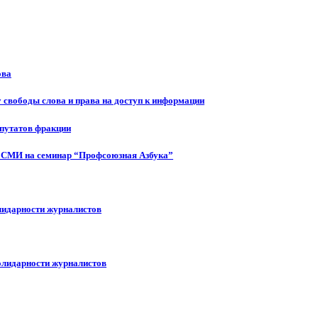
ова
 свободы слова и права на доступ к информации
епутатов фракции
 СМИ на семинар “Профсоюзная Азбука”
лидарности журналистов
олидарности журналистов