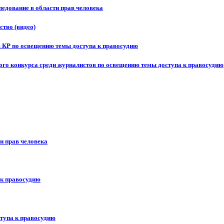
едование в области прав человека
ство (видео)
в КР по освещению темы доступа к правосудию
ого конкурса среди журналистов по освещению темы доступа к правосудию
и прав человека
 к правосудию
ступа к правосудию