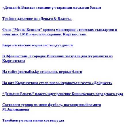
«Деньги & Власть» гезитине үч тараптан жасалган басым
Тройное давление на «Деньги & Власть»
Фонд “Медиа Консалт” провел мониторинг этических стандартов в
печатных СМИ и он-лайн изданиях Кыргызстана
Кыргызстанские журналисты едут домой
В Афганистане, в городке Ишкашим застряли два журналиста из
Кыргызстана
На сайте journalist.kg открылись первые блоги
На юге Кыргызстана стала вновь издаваться газета «Дайджест»
“Деньги и Власть” власть ждет решение Бишкекского городского суда
Состоялся турнир по мини футболу, посвященный памяти
М.Эшимканова
Текебаев үч гезит менен соттошууда