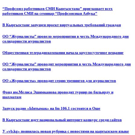
“Профсоюз работников СМИ Кыргызстана” приглашает всех
работников СМИ на семинар “Профсоюзная Азбука”
В Кыргызстане запущен проект виртуальных требований граждан
ОО “Журналисты” провело мероприятия в честь Международного дня
солидарности журналистов
Общественная телерадиокомпания начала круглосуточное вещание
ОО “Журналисты” проводит мероприятия в честь Международного дня
солидарности журналистов
ОО «Журналисты» проводит серию тренингов для журналистов
Фонд им.Мелиса Эшимканова проводит турнир по бильярду и
шахматам
Запуск радио «Ынтымак» на fm 106.1 состоится в Оше
В Кыргызстане идет национальный интернет-конкурс среди сайтов
У «vb.kg» появилась новая рубрика с новостями на кыргызском языке