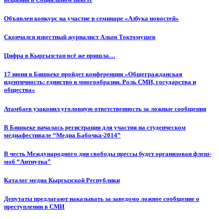
Объявлен конкурс на участие в семинаре «Азбука новостей»
Cкончался известный журналист Алым Токтомушев
Цифра в Кыргызстан всё же пришла…
17 июня в Бишкеке пройдет конференция «Общегражданская
идентичность: единство в многообразии. Роль СМИ, государства и
общества»
Атамбаев узаконил уголовную ответственность за ложные сообщения
В Бишкеке началась регистрация для участия на студенческом
медиафестивале “Медиа Бабочка-2014”
В честь Международного дня свободы прессы будет организован флеш-
моб “Антиутка”
Каталог медиа Кыргызской Республики
Депутаты предлагают наказывать за заведомо ложное сообщение о
преступлении в СМИ