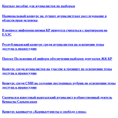
Краткое пособие для журналистов по выборам
Национальный конкурс на лучшее журналистское расследование в
области прав человека
В вопросе информполитики КР придется считаться с партнерами по
ЕАЭС
Республиканский конкурс среди журналистов на освещение темы
доступа к правосудию
Проект Положения об информ обеспечении выборов депутатов ЖК КР
Конкурс среди журналистов на участие в тренинге по освещению темы
доступа к правосудию
Конкурс среди СМИ на создание постоянных рубрик по освещению темы
доступа к правосудию
Скончался известный кыргызский журналист и общественный деятель
Кенжалы Сарымсаков
Конкурс карикатур «Карикатуристы о свободе слова»