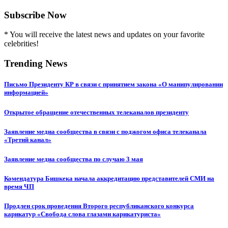
Subscribe Now
* You will receive the latest news and updates on your favorite
celebrities!
Trending News
Письмо Президенту КР в связи с принятием закона «О манипулировании
информацией»
Открытое обращение отечественных телеканалов президенту
Заявление медиа сообщества в связи с поджогом офиса телеканала
«Третий канал»
Заявление медиа сообщества по случаю 3 мая
Комендатура Бишкека начала аккредитацию представителей СМИ на
время ЧП
Продлен срок проведения Второго республиканского конкурса
карикатур «Свобода слова глазами карикатуриста»