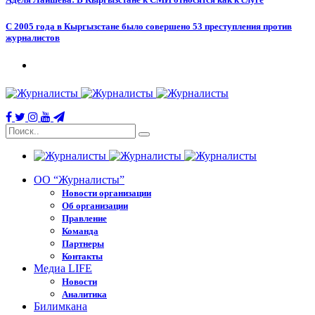
С 2005 года в Кыргызстане было совершено 53 преступления против
журналистов
ОО “Журналисты”
Новости организации
Об организации
Правление
Команда
Партнеры
Контакты
Медиа LIFE
Новости
Аналитика
Билимкана