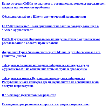
Конкурс среди СМИ и журналистов, освещающих вопросы окружающей
среды и экологические проблемы
Объявляется набор в Школу экологической журналистики
ОО “Журналисты” 3 мая приглашает коллег на посадку саженцев в
“Аллее журналистов”
IWPR Kyrgyzstan: Национальный конкурс на лучшее журналистское
расследование в области прав человека
Журналист Турат Акимов считает, что Мэлис Турганбаев заказал его
убийство (видео)
3 февраля в Бишкеке наградили победителей конкурса среди
журналистов КР по освещению темы доступа к правосудию
3 февраля состоится Церемония награждения победителей
Республиканского конкурса среди журналистов по освещению темы
доступа к правосудию
В “Акчабар” нужен главный редактор
Освещение приграничных вопросов: ситуация и перспективы