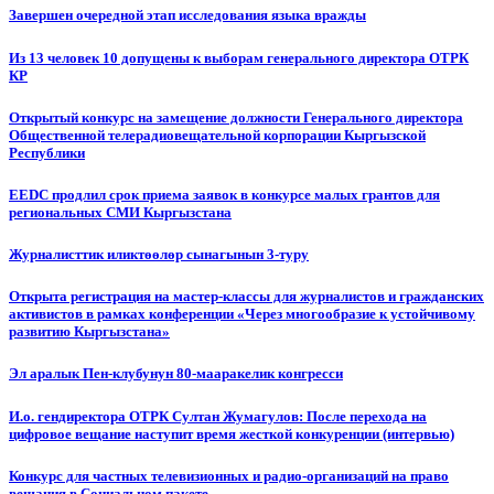
Завершен очередной этап исследования языка вражды
Из 13 человек 10 допущены к выборам генерального директора ОТРК
КР
Открытый конкурс на замещение должности Генерального директора
Общественной телерадиовещательной корпорации Кыргызской
Республики
EEDC продлил срок приема заявок в конкурсе малых грантов для
региональных СМИ Кыргызстана
Журналисттик иликтөөлөр сынагынын 3-туру
Открыта регистрация на мастер-классы для журналистов и гражданских
активистов в рамках конференции «Через многообразие к устойчивому
развитию Кыргызстана»
Эл аралык Пен-клубунун 80-мааракелик конгресси
И.о. гендиректора ОТРК Султан Жумагулов: После перехода на
цифровое вещание наступит время жесткой конкуренции (интервью)
Конкурс для частных телевизионных и радио-организаций на право
вещания в Социальном пакете