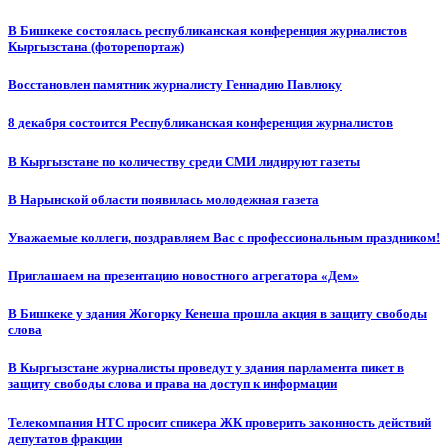
В Бишкеке состоялась республиканская конференция журналистов
Кыргызстана (фоторепортаж)
Восстановлен памятник журналисту Геннадию Павлюку
8 декабря состоится Республиканская конференция журналистов
В Кыргызстане по количеству среди СМИ лидируют газеты
В Нарынской области появилась молодежная газета
Уважаемые коллеги, поздравляем Вас с профессиональным праздником!
Приглашаем на презентацию новостного агрегатора «Дем»
В Бишкеке у здания Жогорку Кенеша прошла акция в защиту свободы
слова
В Кыргызстане журналисты проведут у здания парламента пикет в
защиту свободы слова и права на доступ к информации
Телекомпания НТС просит спикера ЖК проверить законность действий
депутатов фракции