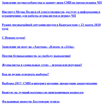
Заявление медиасообщества в защиту прав СМИ во время режима ЧП
Институт Медиа Полиси об ответственности, доступу к информации и
ограничениях для работы журналистов в период ЧП
Режим чрезвычайной ситуации введен в Кыргызстане с 22 марта 2020
года
С Новым годом!
Заявление по иску на «Азаттык» «Клооп» и «24.kg»
Против безнаказанности, за свободу выражения!
Журналисты в социальных сетях – игроки или игрушки?
Как не нужно освещать выборы?
Выборы-2017: СМИ и интернет-издания, прошедшие аккредитацию
Конкурс на лучший материал по приграничным вопросам
Фальшивые новости: Бостонские тезисы