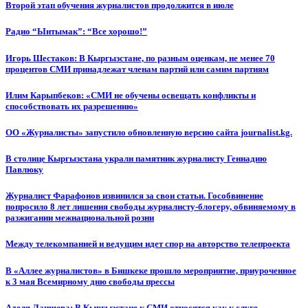
Второй этап обучения журналистов продолжится в июле
Радио “Ынтымак”: “Все хорошо!”
Игорь Шестаков: В Кыргызстане, по разным оценкам, не менее 70
процентов СМИ принадлежат членам партий или самим партиям
Илим Карыпбеков: «СМИ не обучены освещать конфликты и
способствовать их разрешению»
ОО «Журналисты» запустило обновленную версию сайта journalist.kg.
В столице Кыргызстана украли памятник журналисту Геннадию
Павлюку
Журналист Фарафонов извинился за свои статьи. Гособвинение
попросило 8 лет лишения свободы журналисту-блогеру, обвиняемому в
разжигании межнациональной розни
Между телекомпанией и ведущим идет спор на авторство телепроекта
В «Аллее журналистов» в Бишкеке прошло мероприятие, приуроченное
к 3 мая Всемирному дню свободы прессы
Аделя Лаишева: В Кыргызстане к СМИ относятся как к слуге