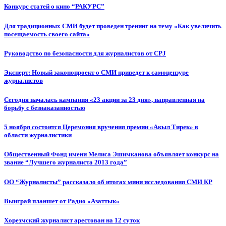
Конкурс статей о кино “РАКУРС”
Для традиционных СМИ будет проведен тренинг на тему «Как увеличить
посещаемость своего сайта»
Руководство по безопасности для журналистов от CPJ
Эксперт: Новый законопроект о СМИ приведет к самоцензуре
журналистов
Сегодня началась кампания «23 акции за 23 дня», направленная на
борьбу с безнаказанностью
5 ноября состоится Церемония вручения премии «Акыл Тирек» в
области журналистики
Общественный Фонд имени Мелиса Эшимканова объявляет конкурс на
звание “Лучшего журналиста 2013 года”
ОО “Журналисты” рассказало об итогах мини исследования СМИ КР
Выиграй планшет от Радио «Азаттык»
Хорезмский журналист арестован на 12 суток