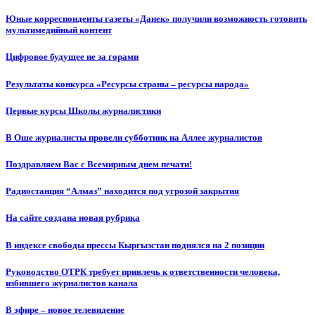
Юные корреспонденты газеты «Данек» получили возможность готовить
мультимедийный контент
Цифровое будущее не за горами
Результаты конкурса «Ресурсы страны – ресурсы народа»
Первые курсы Школы журналистики
В Оше журналисты провели субботник на Аллее журналистов
Поздравляем Вас с Всемирным днем печати!
Радиостанция “Алмаз” находится под угрозой закрытия
На сайте создана новая рубрика
В индексе свободы прессы Кыргызстан поднялся на 2 позиции
Руководство ОТРК требует привлечь к ответственности человека,
избившего журналистов канала
В эфире – новое телевидение