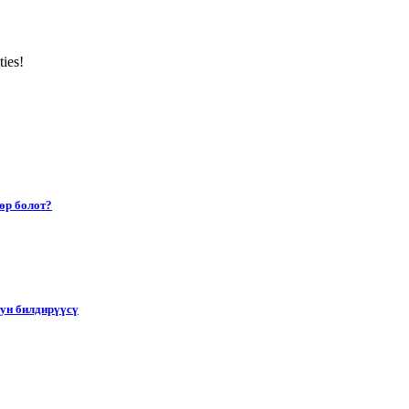
ties!
өр болот?
тун билдирүүсү