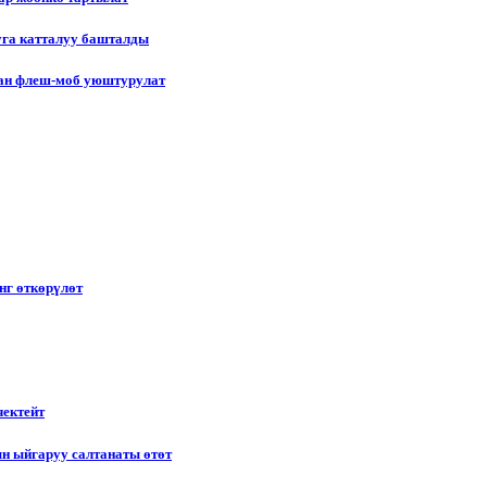
уга катталуу башталды
лган флеш-моб уюштурулат
нг өткөрүлөт
чектейт
н ыйгаруу салтанаты өтөт