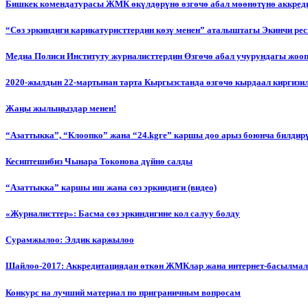
Бишкек комендатурасы ЖМК өкүлдөрүнө өзгөчө абал мөөнөтүнө аккред
“Сөз эркиндиги карикатуристтердин көзү менен” аталыштагы Экинчи р
Медиа Полиси Институту журналисттердин Өзгөчө абал учурундагы жоо
2020-жылдын 22-мартынан тарта Кыргызстанда өзгөчө кырдаал киргизи
Жаңы жылыңыздар менен!
“Азаттыкка”, “Клоопко” жана “24.kgге” каршы доо арыз боюнча билдир
Кесиптешибиз Чынара Токонова дүйнө салды
“Азаттыкка” каршы иш жана сөз эркиндиги (видео)
«Журналисттер»: Басма сөз эркиндигине кол салуу болду
Сурамжылоо: Элдик каржылоо
Шайлоо-2017: Аккредитациядан өткөн ЖМКлар жана интернет-басылма
Конкурс на лучший материал по приграничным вопросам