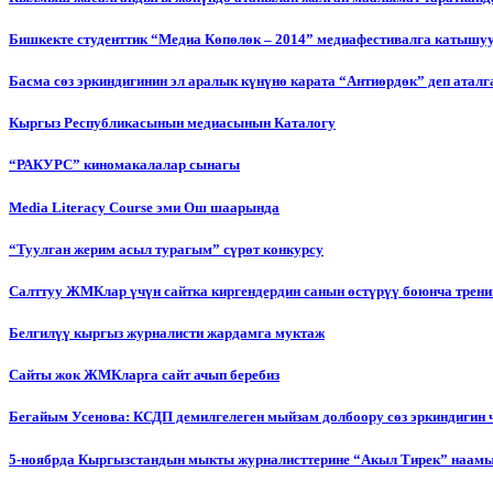
Бишкекте студенттик “Медиа Көпөлөк – 2014” медиафестивалга катышу
Басма сөз эркиндигинин эл аралык күнүнө карата “Антиөрдөк” деп ата
Кыргыз Республикасынын медиасынын Каталогу
“РАКУРС” киномакалалар сынагы
Media Literacy Сourse эми Ош шаарында
“Туулган жерим асыл турагым” сүрөт конкурсу
Салттуу ЖМКлар үчүн сайтка киргендердин санын өстүрүү боюнча трени
Белгилүү кыргыз журналисти жардамга муктаж
Сайты жок ЖМКларга сайт ачып беребиз
Бегайым Усенова: КСДП демилгелеген мыйзам долбоору сөз эркиндигин 
5-ноябрда Кыргызстандын мыкты журналисттерине “Акыл Тирек” наамы