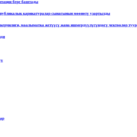
итация бере баштады
еспубликалык карикатуралар сынагынын мөөнөтү узартылды
пкерчилиги, маалыматка жетүүсү жана ишмердүүлүгүндөгү чектөөлөр туу
лди
үү
лар