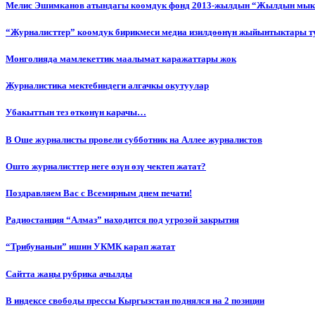
Мелис Эшимканов атындагы коомдук фонд 2013-жылдын “Жылдын мык
“Журналисттер” коомдук бирикмеси медиа изилдөөнүн жыйынтыктары т
Монголияда мамлекеттик маалымат каражаттары жок
Журналистика мектебиндеги алгачкы окутуулар
Убакыттын тез өткөнүн карачы…
В Оше журналисты провели субботник на Аллее журналистов
Ошто журналисттер неге өзүн өзү чектеп жатат?
Поздравляем Вас с Всемирным днем печати!
Радиостанция “Алмаз” находится под угрозой закрытия
“Трибунанын” ишин УКМК карап жатат
Сайтта жаңы рубрика ачылды
В индексе свободы прессы Кыргызстан поднялся на 2 позиции