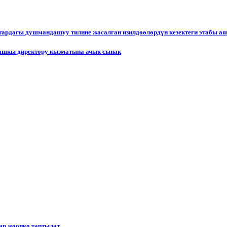
ктардагы душмандашуу тилине жасалган изилдөөлөрдүн кезектеги этабы а
ашкы директору кызматына ачык сынак
р жоопко тартылат