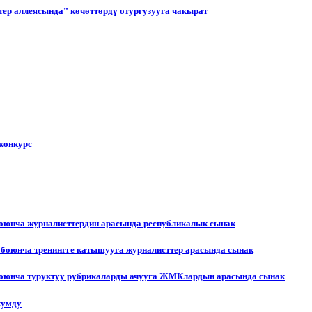
ер аллеясында” көчөттөрдү отургузууга чакырат
конкурс
боюнча журналисттердин арасында республикалык сынак
 боюнча тренингге катышууга журналисттер арасында сынак
 боюнча туруктуу рубрикаларды ачууга ЖМКлардын арасында сынак
жумду