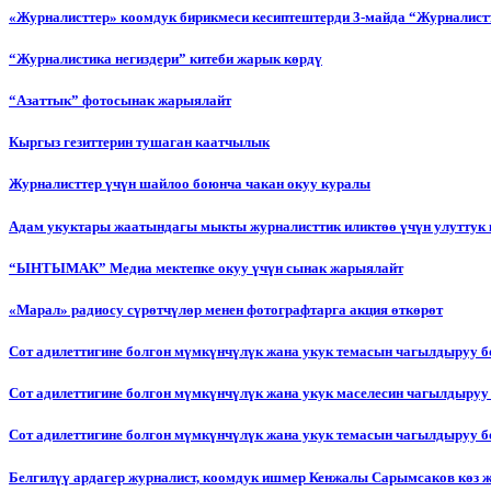
«Журналисттер» коомдук бирикмеси кесиптештерди 3-майда “Журналистт
“Журналистика негиздери” китеби жарык көрдү
“Азаттык” фотосынак жарыялайт
Кыргыз гезиттерин тушаган каатчылык
Журналисттер үчүн шайлоо боюнча чакан окуу куралы
Адам укуктары жаатындагы мыкты журналисттик иликтөө үчүн улуттук 
“ЫНТЫМАК” Медиа мектепке окуу үчүн сынак жарыялайт
«Марал» радиосу сүрөтчүлөр менен фотографтарга акция өткөрөт
Сот адилеттигине болгон мүмкүнчүлүк жана укук темасын чагылдыруу 
Сот адилеттигине болгон мүмкүнчүлүк жана укук маселесин чагылдыруу
Сот адилеттигине болгон мүмкүнчүлүк жана укук темасын чагылдыруу
Белгилүү ардагер журналист, коомдук ишмер Кенжалы Сарымсаков көз 