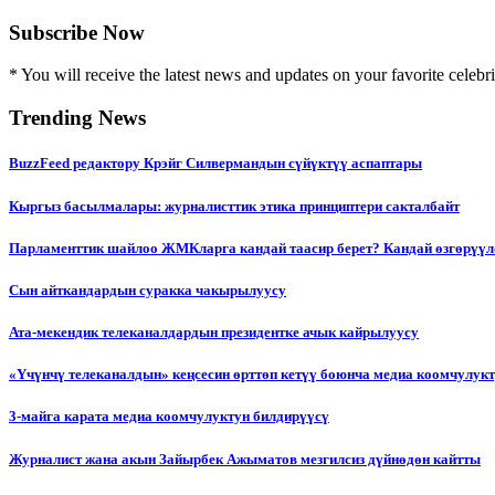
Subscribe Now
* You will receive the latest news and updates on your favorite celebri
Trending News
BuzzFeed редактору Крэйг Силвермандын сүйүктүү аспаптары
Кыргыз басылмалары: журналисттик этика принциптери сакталбайт
Парламенттик шайлоо ЖМКларга кандай таасир берет? Кандай өзгөрүүл
Сын айткандардын суракка чакырылуусу
Ата-мекендик телеканалдардын президентке ачык кайрылуусу
«Үчүнчү телеканалдын» кеңсесин өрттөп кетүү боюнча медиа коомчулук
3-майга карата медиа коомчулуктун билдирүүсү
Журналист жана акын Зайырбек Ажыматов мезгилсиз дүйнөдөн кайтты