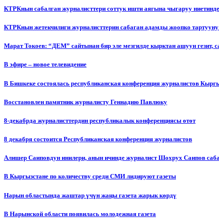
КТРКнын сабалган журналисттери соттук ишти аягына чыгаруу ниетинд
КТРКнын жетекчилиги журналисттерин сабаган адамды жоопко тартууну
Марат Токоев: “ДЕМ” сайтынан бир эле мезгилде кырктан ашуун гезит, 
В эфире – новое телевидение
В Бишкеке состоялась республиканская конференция журналистов Кыргы
Восстановлен памятник журналисту Геннадию Павлюку
8-декабрда журналисттердин республикалык конференциясы өтөт
8 декабря состоится Республиканская конференция журналистов
Алишер Саиповдун инилери, анын ичинде журналист Шохрух Саипов саб
В Кыргызстане по количеству среди СМИ лидируют газеты
Нарын областында жаштар үчүн жаңы газета жарык көрдү
В Нарынской области появилась молодежная газета