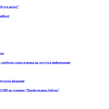
бузуп жатат”
айбыз!
ова
 свободы слова и права на доступ к информации
епутатов фракции
 СМИ на семинар “Профсоюзная Азбука”