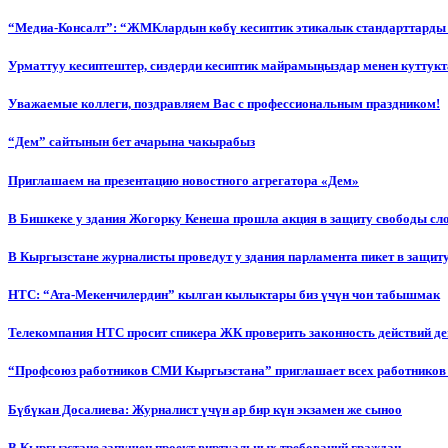
“Медиа-Консалт”: “ЖМКлардын көбү кесиптик этикалык стандарттарды 
Урматтуу кесиптештер, сиздерди кесиптик майрамыңыздар менен куттукт
Уважаемые коллеги, поздравляем Вас с профессиональным праздником!
“Дем” сайтынын бет ачарына чакырабыз
Приглашаем на презентацию новостного агрегатора «Дем»
В Бишкеке у здания Жогорку Кенеша прошла акция в защиту свободы сл
В Кыргызстане журналисты проведут у здания парламента пикет в защиту
НТС: “Ата-Мекенчилердин” кылган кылыктары биз үчүн чон табышмак
Телекомпания НТС просит спикера ЖК проверить законность действий д
“Профсоюз работников СМИ Кыргызстана” приглашает всех работников
Бүбүкан Досалиева: Журналист үчүн ар бир күн экзамен же сыноо
В Кыргызстане запущен проект виртуальных требований граждан