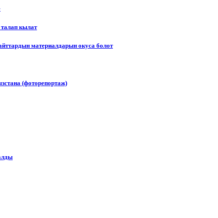
е
 талап кылат
сайттардын материалдарын окуса болот
зстана (фоторепортаж)
алды