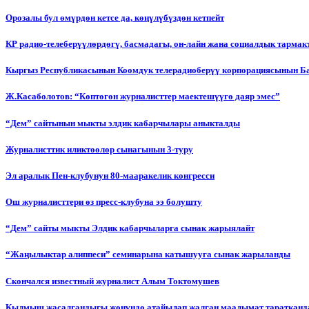
Орозалы бул өмүрдөн кетсе да, көңүлүбүздөн кетпейт
КР радио-телеберүүлөрдөгү, басмадагы, он-лайн жана социалдык тарма
Кыргыз Республикасынын Коомдук телерадиоберүү корпорациясынын Б
Ж.Касаболотов: “Көптөгөн журналисттер маектешүүгө даяр эмес”
“Дем” сайтынын мыкты элдик кабарчылары аныкталды
Журналисттик иликтөөлөр сынагынын 3-туру
Эл аралык Пен-клубунун 80-мааракелик конгресси
Ош журналисттери өз пресс-клубуна ээ болушту
“Дем” сайты мыкты Элдик кабарчыларга сынак жарыялайт
“Жаңылыктар алиппеси” семинарына катышууга сынак жарыланды
Cкончался известный журналист Алым Токтомушев
Кылмыш жасалгандыгы жөнүндө атайылап жалган маалымат таратканда