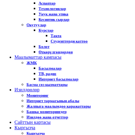
Аспаптар
Технологиялар
Укук жана этика
Кесиптик сырлар
Окутуулар
Курстар
Такта
Студенттерди каттоо
Болот
Өткөрүлгөндөрдөн
Маалыматтар кампасы
ЖМК
Басылмалар
ТВ, радио
Интернет басылмалар
Басма сөз кызматтары
Изилдөөлөр
Мониторинг
Интернет тармагынын абалы
Жалпыга маалымдоо каражаттары
Башка мониторингдер
Изилдөө жана отчеттор
Cайттын картасы
Кыргызча
Кыргызча