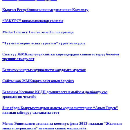
Кыргыз Республикасынын медиасынын Каталогу
“РАКУРС” киномакалалар сынагы
Media Literacy Сourse эми Ош шаарында
“Туулган жерим асыл турагым” сүрөт конкурсу
Салттуу ЖМКлар үчүн сайтка киргендердин санын өстүрүү боюнча
тренинг өткөрүлөт
Белгилүү кыргыз журналисти жардамга муктаж
Сайты жок ЖМКларга сайт ачып беребиз
Бегайым Усенова: КСДП демилгелеген мыйзам долбоору сөз
эркиндигин чектейт
5-ноябрда Кыргызстандын мыкты журналисттерине “Акыл Тирек”
наамын ыйгаруу салтанаты өтөт
Мелис Эшимканов атындагы коомдук фонд 2013-жылдын “Жылдын
мыкты журналисти” наамына сынак жарыялайт