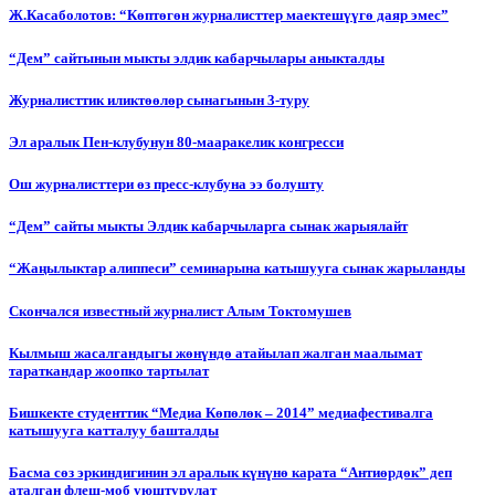
Ж.Касаболотов: “Көптөгөн журналисттер маектешүүгө даяр эмес”
“Дем” сайтынын мыкты элдик кабарчылары аныкталды
Журналисттик иликтөөлөр сынагынын 3-туру
Эл аралык Пен-клубунун 80-мааракелик конгресси
Ош журналисттери өз пресс-клубуна ээ болушту
“Дем” сайты мыкты Элдик кабарчыларга сынак жарыялайт
“Жаңылыктар алиппеси” семинарына катышууга сынак жарыланды
Cкончался известный журналист Алым Токтомушев
Кылмыш жасалгандыгы жөнүндө атайылап жалган маалымат
тараткандар жоопко тартылат
Бишкекте студенттик “Медиа Көпөлөк – 2014” медиафестивалга
катышууга катталуу башталды
Басма сөз эркиндигинин эл аралык күнүнө карата “Антиөрдөк” деп
аталган флеш-моб уюштурулат