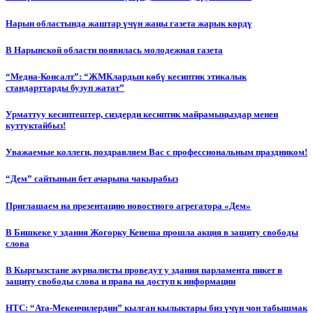
Нарын областында жаштар үчүн жаңы газета жарык көрдү
В Нарынской области появилась молодежная газета
“Медиа-Консалт”: “ЖМКлардын көбү кесиптик этикалык
стандарттарды бузуп жатат”
Урматтуу кесиптештер, сиздерди кесиптик майрамыңыздар менен
куттуктайбыз!
Уважаемые коллеги, поздравляем Вас с профессиональным праздником!
“Дем” сайтынын бет ачарына чакырабыз
Приглашаем на презентацию новостного агрегатора «Дем»
В Бишкеке у здания Жогорку Кенеша прошла акция в защиту свободы
слова
В Кыргызстане журналисты проведут у здания парламента пикет в
защиту свободы слова и права на доступ к информации
НТС: “Ата-Мекенчилердин” кылган кылыктары биз үчүн чон табышмак