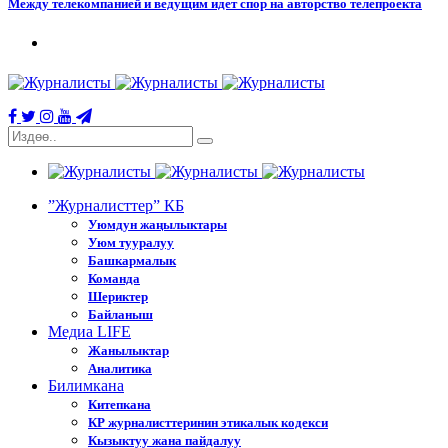
Между телекомпанией и ведущим идет спор на авторство телепроекта
”Журналисттер” КБ
Уюмдун жаңылыктары
Уюм тууралуу
Башкармалык
Команда
Шериктер
Байланыш
Медиа LIFE
Жанылыктар
Аналитика
Билимкана
Китепкана
КР журналисттеринин этикалык кодекси
Кызыктуу жана пайдалуу