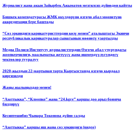
Журналист жана акын Зайырбек Ажыматов мезгилсиз дүйнөдөн кайтты
Бишкек комендатурасы ЖМК өкүлдөрүнө өзгөчө абал мөөнөтүнө
аккредитация бере баштады
“Сөз эркиндиги карикатуристтердин көзү менен” аталыштагы Экинчи
республикалык карикатуралар сынагынын мөөнөтү узартылды
Медиа Полиси Институту журналисттердин Өзгөчө абал учурундагы
жоопкерчилиги, маалыматка жетүүсү жана ишмердүүлүгүндөгү
чектөөлөр тууралуу
2020-жылдын 22-мартынан тарта Кыргызстанда өзгөчө кырдаал
киргизилди
Жаңы жылыңыздар менен!
“Азаттыкка”, “Клоопко” жана “24.kgге” каршы доо арыз боюнча
билдирүү
Кесиптешибиз Чынара Токонова дүйнө салды
“Азаттыкка” каршы иш жана сөз эркиндиги (видео)