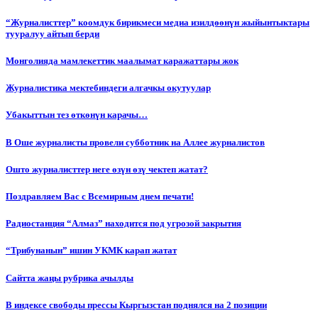
“Журналисттер” коомдук бирикмеси медиа изилдөөнүн жыйынтыктары
тууралуу айтып берди
Монголияда мамлекеттик маалымат каражаттары жок
Журналистика мектебиндеги алгачкы окутуулар
Убакыттын тез өткөнүн карачы…
В Оше журналисты провели субботник на Аллее журналистов
Ошто журналисттер неге өзүн өзү чектеп жатат?
Поздравляем Вас с Всемирным днем печати!
Радиостанция “Алмаз” находится под угрозой закрытия
“Трибунанын” ишин УКМК карап жатат
Сайтта жаңы рубрика ачылды
В индексе свободы прессы Кыргызстан поднялся на 2 позиции