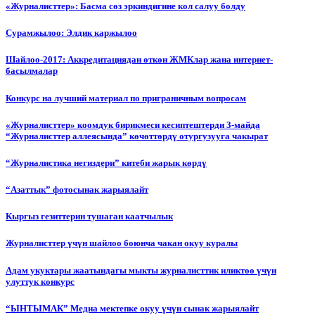
«Журналисттер»: Басма сөз эркиндигине кол салуу болду
Сурамжылоо: Элдик каржылоо
Шайлоо-2017: Аккредитациядан өткөн ЖМКлар жана интернет-
басылмалар
Конкурс на лучший материал по приграничным вопросам
«Журналисттер» коомдук бирикмеси кесиптештерди 3-майда
“Журналисттер аллеясында” көчөттөрдү отургузууга чакырат
“Журналистика негиздери” китеби жарык көрдү
“Азаттык” фотосынак жарыялайт
Кыргыз гезиттерин тушаган каатчылык
Журналисттер үчүн шайлоо боюнча чакан окуу куралы
Адам укуктары жаатындагы мыкты журналисттик иликтөө үчүн
улуттук конкурс
“ЫНТЫМАК” Медиа мектепке окуу үчүн сынак жарыялайт