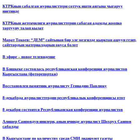
КТРКнын сабалган журналисттери соттук ишти аягына чыгаруу
ниетинде
КТРКнын жетекчилиги журналисттерин сабаган адамды жоопко
тартууну талап кылат
Марат Токоев: “ДЕМ” сайтынан бир эле мезгилде кырктан ашуун гезит,
сайттардын материалдарын окуса болот
В эфире – новое телевидение
В Бишкеке состоялась республиканская конференция журналистов
Кыргызстана (фоторепортаж)
Восстановлен памятник журналисту Геннадию Павлюку
8-декабрда журналисттердин республикалык конференциясы өтөт
8 декабря состоится Республиканская конференция журналистов
Алишер Саиповдун инилери, анын ичинде журналист Шохрух Саипов
сабалды
В Кыргызстане по количеству среди СМИ лидируют газеты