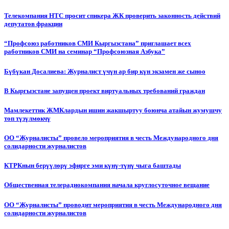
Телекомпания НТС просит спикера ЖК проверить законность действий
депутатов фракции
“Профсоюз работников СМИ Кыргызстана” приглашает всех
работников СМИ на семинар “Профсоюзная Азбука”
Бүбүкан Досалиева: Журналист үчүн ар бир күн экзамен же сыноо
В Кыргызстане запущен проект виртуальных требований граждан
Мамлекеттик ЖМКлардын ишин жакшыртуу боюнча атайын жумушчу
топ түзүлмөкчү
ОО “Журналисты” провело мероприятия в честь Международного дня
солидарности журналистов
КТРКнын берүүлөрү эфирге эми күнү-түнү чыга баштады
Общественная телерадиокомпания начала круглосуточное вещание
ОО “Журналисты” проводит мероприятия в честь Международного дня
солидарности журналистов