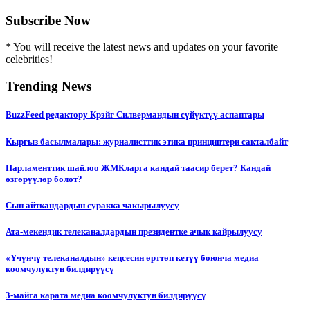
Subscribe Now
* You will receive the latest news and updates on your favorite
celebrities!
Trending News
BuzzFeed редактору Крэйг Силвермандын сүйүктүү аспаптары
Кыргыз басылмалары: журналисттик этика принциптери сакталбайт
Парламенттик шайлоо ЖМКларга кандай таасир берет? Кандай
өзгөрүүлөр болот?
Сын айткандардын суракка чакырылуусу
Ата-мекендик телеканалдардын президентке ачык кайрылуусу
«Үчүнчү телеканалдын» кеңсесин өрттөп кетүү боюнча медиа
коомчулуктун билдирүүсү
3-майга карата медиа коомчулуктун билдирүүсү