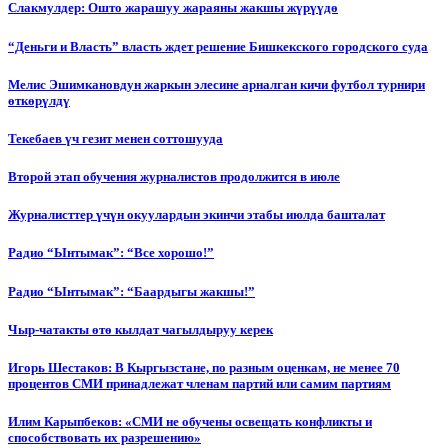
Слакмулдер: Ошто жарашуу жараяны жакшы жүрүүдө
“Деньги и Власть” власть ждет решение Бишкекского городского суда
Мелис Эшимкановдун жаркын элесине арналган кичи футбол турнири
өткөрүлдү
Текебаев үч гезит менен соттошууда
Второй этап обучения журналистов продолжится в июле
Журналисттер үчүн окуулардын экинчи этабы июлда башталат
Радио “Ынтымак”: “Все хорошо!”
Радио “Ынтымак”: “Баардыгы жакшы!”
Чыр-чатакты өтө кылдат чагылдыруу керек
Игорь Шестаков: В Кыргызстане, по разным оценкам, не менее 70
процентов СМИ принадлежат членам партий или самим партиям
Илим Карыпбеков: «СМИ не обучены освещать конфликты и
способствовать их разрешению»