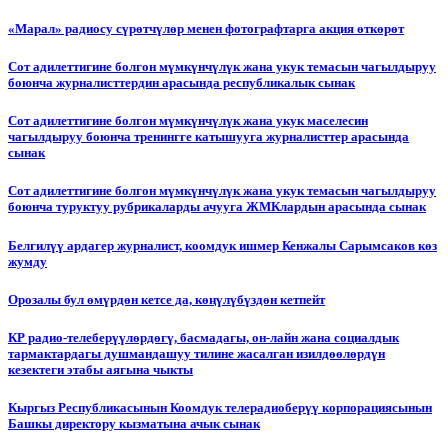
«Марал» радиосу сүрөтчүлөр менен фотографтарга акция өткөрөт
Сот адилеттигине болгон мүмкүнчүлүк жана укук темасын чагылдыруу
боюнча журналисттердин арасында республикалык сынак
Сот адилеттигине болгон мүмкүнчүлүк жана укук маселесин
чагылдыруу боюнча тренингге катышууга журналисттер арасында
сынак
Сот адилеттигине болгон мүмкүнчүлүк жана укук темасын чагылдыруу
боюнча туруктуу рубрикаларды ачууга ЖМКлардын арасында сынак
Белгилүү ардагер журналист, коомдук ишмер Кенжалы Сарымсаков көз
жумду
Орозалы бул өмүрдөн кетсе да, көңүлүбүздөн кетпейт
КР радио-телеберүүлөрдөгү, басмадагы, он-лайн жана социалдык
тармактардагы душмандашуу тилине жасалган изилдөөлөрдүн
кезектеги этабы аягына чыкты
Кыргыз Республикасынын Коомдук телерадиоберүү корпорациясынын
Башкы директору кызматына ачык сынак