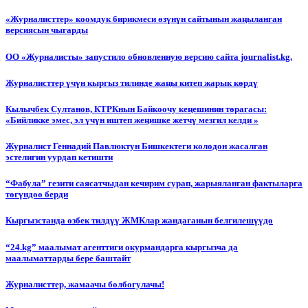
«Журналисттер» коомдук бирикмеси өзүнүн сайтынын жаңыланган
версиясын чыгарды
ОО «Журналисты» запустило обновленную версию сайта journalist.kg.
Журналисттер үчүн кыргыз тилинде жаңы китеп жарык көрдү
Кылычбек Султанов, КТРКнын Байкоочу кеңешинин төрагасы:
«Бийликке эмес, эл үчүн иштеп жеңишке жетчү мезгил келди »
Журналист Геннадий Павлюктун Бишкектеги колодон жасалган
эстелигин уурдап кетишти
“Фабула” гезити саясатчыдан кечирим сурап, жарыяланган фактыларга
төгүндөө берди
Кыргызстанда өзбек тилдүү ЖМКлар жандаганын белгилешүүдө
“24.kg” маалымат агенттиги окурмандарга кыргызча да
маалыматтарды бере баштайт
Журналисттер, жамаачы болбогулачы!