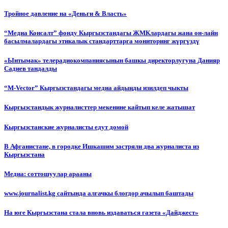
Тройное давление на «Деньги & Власть»
“Медиа Консалт” фонду Кыргызстандагы ЖМКлардагы жана он-лайн
басылмалардагы этикалык стандарттарга мониторинг жүргүздү
«Ынтымак» телерадиокомпаниясынын башкы директорлугуна Данияр
Садиев тандалды
“М-Vector” Кыргызстандагы медиа айдыңды изилдеп чыкты
Кыргызстандык журналисттер мекенине кайтып келе жатышат
Кыргызстанские журналисты едут домой
В Афганистане, в городке Ишкашим застряли два журналиста из
Кыргызстана
Медиа: соттошуулар арааны
www.journalist.kg сайтында алгачкы блогдор ачылып баштады
На юге Кыргызстана стала вновь издаваться газета «Дайджест»