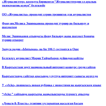
«Журналисттер» коомдук бирикмеси “Журналисттердин эл аралык
тилектештик күнүн” белгилейт
ОО «Журналисты» проводит серию тренингов для журналистов
Фонд им.Мелиса Эшимканова проводит турнир по бильярду и
шахматам
Мелис Эшимканов атындагы фонд бильярд жана шахмат боюнча
турнир өткөрөт
Запуск радио «Ынтымак» на fm 106.1 состоится в Оше
Белгилүү журналист Марип Тайчабаров дүйнөдөн кайтты
В Кыргызстане идет национальный интернет-конкурс среди сайтов
Кыргызстанда сайттар арасында улуттук-интернет сынагы жүрүүдө
У «vb.kg» появилась новая рубрика с новостями на кыргызском языке
“vb.kg.” сайтында кыргызча жаңылыктарды түрмөгү ачылды
«Деньги & Власть» гезитине үч тараптан жасалган басым