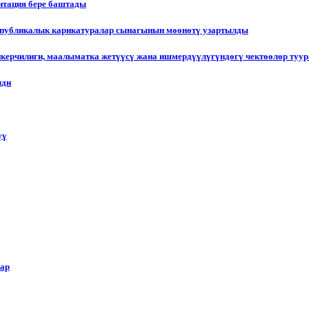
итация бере баштады
еспубликалык карикатуралар сынагынын мөөнөтү узартылды
пкерчилиги, маалыматка жетүүсү жана ишмердүүлүгүндөгү чектөөлөр туу
лди
үү
лар