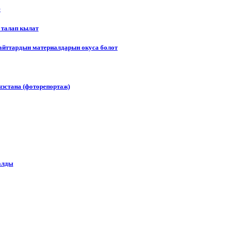
е
 талап кылат
сайттардын материалдарын окуса болот
зстана (фоторепортаж)
алды