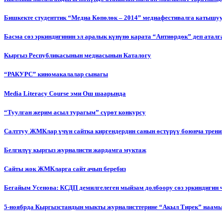
Бишкекте студенттик “Медиа Көпөлөк – 2014” медиафестивалга катышу
Басма сөз эркиндигинин эл аралык күнүнө карата “Антиөрдөк” деп ата
Кыргыз Республикасынын медиасынын Каталогу
“РАКУРС” киномакалалар сынагы
Media Literacy Сourse эми Ош шаарында
“Туулган жерим асыл турагым” сүрөт конкурсу
Салттуу ЖМКлар үчүн сайтка киргендердин санын өстүрүү боюнча трени
Белгилүү кыргыз журналисти жардамга муктаж
Сайты жок ЖМКларга сайт ачып беребиз
Бегайым Усенова: КСДП демилгелеген мыйзам долбоору сөз эркиндигин 
5-ноябрда Кыргызстандын мыкты журналисттерине “Акыл Тирек” наамы