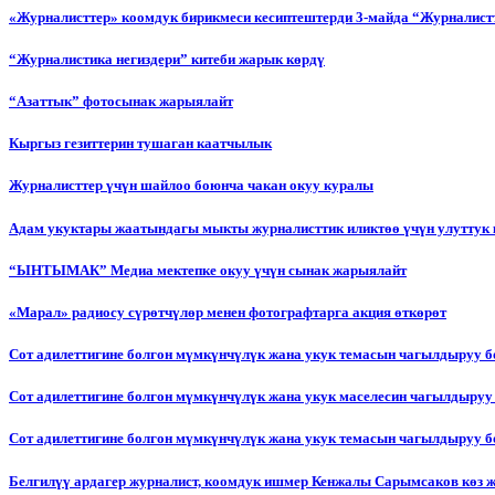
«Журналисттер» коомдук бирикмеси кесиптештерди 3-майда “Журналистт
“Журналистика негиздери” китеби жарык көрдү
“Азаттык” фотосынак жарыялайт
Кыргыз гезиттерин тушаган каатчылык
Журналисттер үчүн шайлоо боюнча чакан окуу куралы
Адам укуктары жаатындагы мыкты журналисттик иликтөө үчүн улуттук 
“ЫНТЫМАК” Медиа мектепке окуу үчүн сынак жарыялайт
«Марал» радиосу сүрөтчүлөр менен фотографтарга акция өткөрөт
Сот адилеттигине болгон мүмкүнчүлүк жана укук темасын чагылдыруу 
Сот адилеттигине болгон мүмкүнчүлүк жана укук маселесин чагылдыруу
Сот адилеттигине болгон мүмкүнчүлүк жана укук темасын чагылдыруу
Белгилүү ардагер журналист, коомдук ишмер Кенжалы Сарымсаков көз 