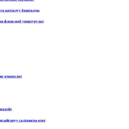
уга катталуу башталды
лган флеш-моб уюштурулат
нг өткөрүлөт
чектейт
н ыйгаруу салтанаты өтөт