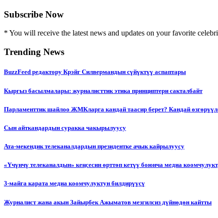
Subscribe Now
* You will receive the latest news and updates on your favorite celebri
Trending News
BuzzFeed редактору Крэйг Силвермандын сүйүктүү аспаптары
Кыргыз басылмалары: журналисттик этика принциптери сакталбайт
Парламенттик шайлоо ЖМКларга кандай таасир берет? Кандай өзгөрүүл
Сын айткандардын суракка чакырылуусу
Ата-мекендик телеканалдардын президентке ачык кайрылуусу
«Үчүнчү телеканалдын» кеңсесин өрттөп кетүү боюнча медиа коомчулук
3-майга карата медиа коомчулуктун билдирүүсү
Журналист жана акын Зайырбек Ажыматов мезгилсиз дүйнөдөн кайтты