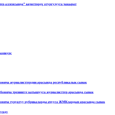
ер аллеясында” көчөттөрдү отургузууга чакырат
конкурс
боюнча журналисттердин арасында республикалык сынак
 боюнча тренингге катышууга журналисттер арасында сынак
 боюнча туруктуу рубрикаларды ачууга ЖМКлардын арасында сынак
жумду