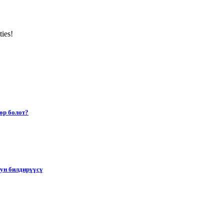
ties!
өр болот?
тун билдирүүсү