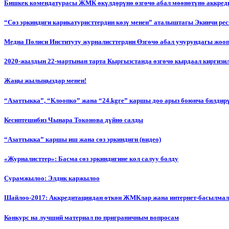
Бишкек комендатурасы ЖМК өкүлдөрүнө өзгөчө абал мөөнөтүнө аккред
“Сөз эркиндиги карикатуристтердин көзү менен” аталыштагы Экинчи р
Медиа Полиси Институту журналисттердин Өзгөчө абал учурундагы жоо
2020-жылдын 22-мартынан тарта Кыргызстанда өзгөчө кырдаал киргизи
Жаңы жылыңыздар менен!
“Азаттыкка”, “Клоопко” жана “24.kgге” каршы доо арыз боюнча билдир
Кесиптешибиз Чынара Токонова дүйнө салды
“Азаттыкка” каршы иш жана сөз эркиндиги (видео)
«Журналисттер»: Басма сөз эркиндигине кол салуу болду
Сурамжылоо: Элдик каржылоо
Шайлоо-2017: Аккредитациядан өткөн ЖМКлар жана интернет-басылма
Конкурс на лучший материал по приграничным вопросам