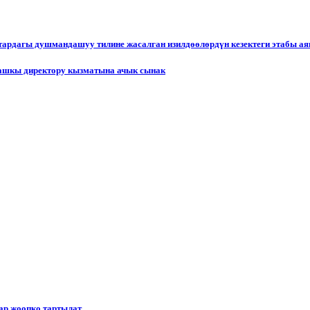
ктардагы душмандашуу тилине жасалган изилдөөлөрдүн кезектеги этабы а
ашкы директору кызматына ачык сынак
р жоопко тартылат