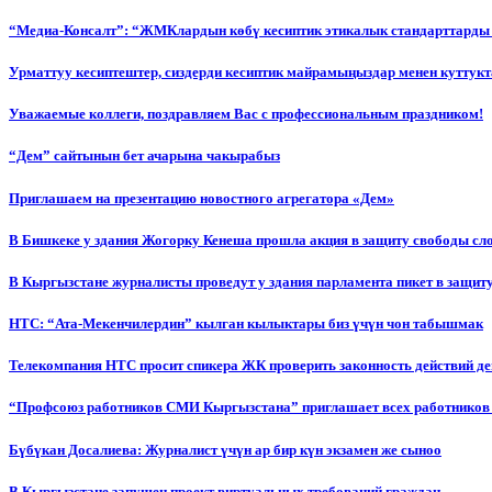
“Медиа-Консалт”: “ЖМКлардын көбү кесиптик этикалык стандарттарды 
Урматтуу кесиптештер, сиздерди кесиптик майрамыңыздар менен куттукт
Уважаемые коллеги, поздравляем Вас с профессиональным праздником!
“Дем” сайтынын бет ачарына чакырабыз
Приглашаем на презентацию новостного агрегатора «Дем»
В Бишкеке у здания Жогорку Кенеша прошла акция в защиту свободы сл
В Кыргызстане журналисты проведут у здания парламента пикет в защиту
НТС: “Ата-Мекенчилердин” кылган кылыктары биз үчүн чон табышмак
Телекомпания НТС просит спикера ЖК проверить законность действий д
“Профсоюз работников СМИ Кыргызстана” приглашает всех работников
Бүбүкан Досалиева: Журналист үчүн ар бир күн экзамен же сыноо
В Кыргызстане запущен проект виртуальных требований граждан