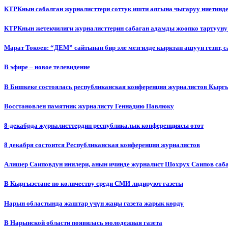
КТРКнын сабалган журналисттери соттук ишти аягына чыгаруу ниетинд
КТРКнын жетекчилиги журналисттерин сабаган адамды жоопко тартууну
Марат Токоев: “ДЕМ” сайтынан бир эле мезгилде кырктан ашуун гезит, 
В эфире – новое телевидение
В Бишкеке состоялась республиканская конференция журналистов Кыргы
Восстановлен памятник журналисту Геннадию Павлюку
8-декабрда журналисттердин республикалык конференциясы өтөт
8 декабря состоится Республиканская конференция журналистов
Алишер Саиповдун инилери, анын ичинде журналист Шохрух Саипов саб
В Кыргызстане по количеству среди СМИ лидируют газеты
Нарын областында жаштар үчүн жаңы газета жарык көрдү
В Нарынской области появилась молодежная газета