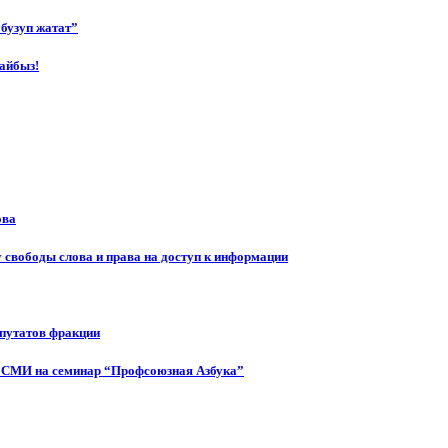
бузуп жатат”
айбыз!
ова
 свободы слова и права на доступ к информации
епутатов фракции
 СМИ на семинар “Профсоюзная Азбука”