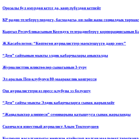
Орозалы бул өмүрдөн кетсе да, көңүлүбүздөн кетпейт
КР радио-телеберүүлөрдөгү, басмадагы, он-лайн жана социалдык тарма
Кыргыз Республикасынын Коомдук телерадиоберүү корпорациясынын Б
Ж.Касаболотов: “Көптөгөн журналисттер маектешүүгө даяр эмес”
“Дем” сайтынын мыкты элдик кабарчылары аныкталды
Журналисттик иликтөөлөр сынагынын 3-туру
Эл аралык Пен-клубунун 80-мааракелик конгресси
Ош журналисттери өз пресс-клубуна ээ болушту
“Дем” сайты мыкты Элдик кабарчыларга сынак жарыялайт
“Жаңылыктар алиппеси” семинарына катышууга сынак жарыланды
Cкончался известный журналист Алым Токтомушев
Кылмыш жасалгандыгы жөнүндө атайылап жалган маалымат таратканда