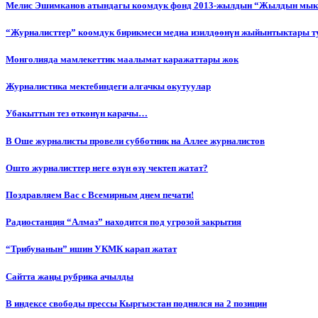
Мелис Эшимканов атындагы коомдук фонд 2013-жылдын “Жылдын мык
“Журналисттер” коомдук бирикмеси медиа изилдөөнүн жыйынтыктары т
Монголияда мамлекеттик маалымат каражаттары жок
Журналистика мектебиндеги алгачкы окутуулар
Убакыттын тез өткөнүн карачы…
В Оше журналисты провели субботник на Аллее журналистов
Ошто журналисттер неге өзүн өзү чектеп жатат?
Поздравляем Вас с Всемирным днем печати!
Радиостанция “Алмаз” находится под угрозой закрытия
“Трибунанын” ишин УКМК карап жатат
Сайтта жаңы рубрика ачылды
В индексе свободы прессы Кыргызстан поднялся на 2 позиции