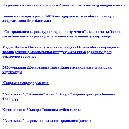
Журналист жана акын Зайырбек Ажыматов мезгилсиз дүйнөдөн кайтты
Бишкек комендатурасы ЖМК өкүлдөрүнө өзгөчө абал мөөнөтүнө
аккредитация бере баштады
“Сөз эркиндиги карикатуристтердин көзү менен” аталыштагы Экинчи
республикалык карикатуралар сынагынын мөөнөтү узартылды
Медиа Полиси Институту журналисттердин Өзгөчө абал учурундагы
жоопкерчилиги, маалыматка жетүүсү жана ишмердүүлүгүндөгү
чектөөлөр тууралуу
2020-жылдын 22-мартынан тарта Кыргызстанда өзгөчө кырдаал
киргизилди
Жаңы жылыңыздар менен!
“Азаттыкка”, “Клоопко” жана “24.kgге” каршы доо арыз боюнча
билдирүү
Кесиптешибиз Чынара Токонова дүйнө салды
“Азаттыкка” каршы иш жана сөз эркиндиги (видео)