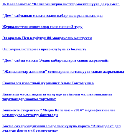
Ж.Касаболотов: “Көптөгөн журналисттер маектешүүгө даяр эмес”
“Дем” сайтынын мыкты элдик кабарчылары аныкталды
Журналисттик иликтөөлөр сынагынын 3-туру
Эл аралык Пен-клубунун 80-мааракелик конгресси
Ош журналисттери өз пресс-клубуна ээ болушту
“Дем” сайты мыкты Элдик кабарчыларга сынак жарыялайт
“Жаңылыктар алиппеси” семинарына катышууга сынак жарыланды
Cкончался известный журналист Алым Токтомушев
Кылмыш жасалгандыгы жөнүндө атайылап жалган маалымат
тараткандар жоопко тартылат
Бишкекте студенттик “Медиа Көпөлөк – 2014” медиафестивалга
катышууга катталуу башталды
Басма сөз эркиндигинин эл аралык күнүнө карата “Антиөрдөк” деп
аталган флеш-моб уюштурулат