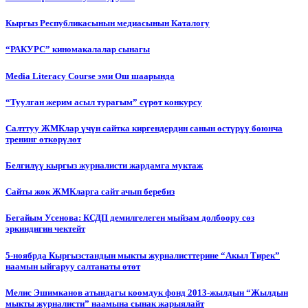
Кыргыз Республикасынын медиасынын Каталогу
“РАКУРС” киномакалалар сынагы
Media Literacy Сourse эми Ош шаарында
“Туулган жерим асыл турагым” сүрөт конкурсу
Салттуу ЖМКлар үчүн сайтка киргендердин санын өстүрүү боюнча
тренинг өткөрүлөт
Белгилүү кыргыз журналисти жардамга муктаж
Сайты жок ЖМКларга сайт ачып беребиз
Бегайым Усенова: КСДП демилгелеген мыйзам долбоору сөз
эркиндигин чектейт
5-ноябрда Кыргызстандын мыкты журналисттерине “Акыл Тирек”
наамын ыйгаруу салтанаты өтөт
Мелис Эшимканов атындагы коомдук фонд 2013-жылдын “Жылдын
мыкты журналисти” наамына сынак жарыялайт