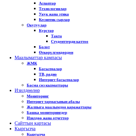
Аспаптар
Технологиялар
Укук жана этика
Кесиптик сырлар
Окутуулар
Курстар
Такта
Студенттерди каттоо
Болот
Өткөрүлгөндөрдөн
Маалыматтар кампасы
ЖМК
Басылмалар
ТВ, радио
Интернет басылмалар
Басма сөз кызматтары
Изилдөөлөр
Мониторинг
Интернет тармагынын абалы
Жалпыга маалымдоо каражаттары
Башка мониторингдер
Изилдөө жана отчеттор
Cайттын картасы
Кыргызча
Кыргызча