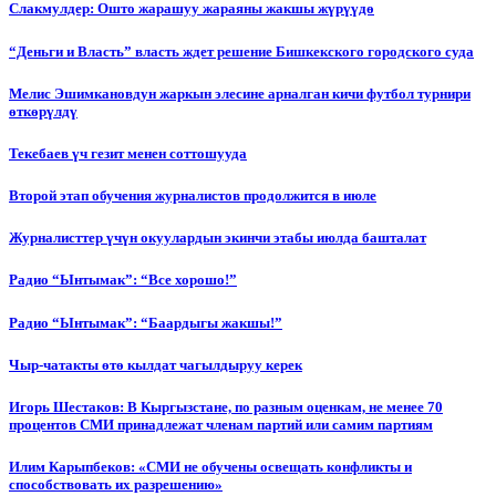
Слакмулдер: Ошто жарашуу жараяны жакшы жүрүүдө
“Деньги и Власть” власть ждет решение Бишкекского городского суда
Мелис Эшимкановдун жаркын элесине арналган кичи футбол турнири
өткөрүлдү
Текебаев үч гезит менен соттошууда
Второй этап обучения журналистов продолжится в июле
Журналисттер үчүн окуулардын экинчи этабы июлда башталат
Радио “Ынтымак”: “Все хорошо!”
Радио “Ынтымак”: “Баардыгы жакшы!”
Чыр-чатакты өтө кылдат чагылдыруу керек
Игорь Шестаков: В Кыргызстане, по разным оценкам, не менее 70
процентов СМИ принадлежат членам партий или самим партиям
Илим Карыпбеков: «СМИ не обучены освещать конфликты и
способствовать их разрешению»