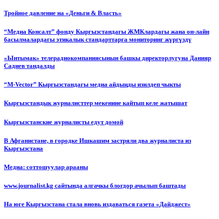
Тройное давление на «Деньги & Власть»
“Медиа Консалт” фонду Кыргызстандагы ЖМКлардагы жана он-лайн
басылмалардагы этикалык стандарттарга мониторинг жүргүздү
«Ынтымак» телерадиокомпаниясынын башкы директорлугуна Данияр
Садиев тандалды
“М-Vector” Кыргызстандагы медиа айдыңды изилдеп чыкты
Кыргызстандык журналисттер мекенине кайтып келе жатышат
Кыргызстанские журналисты едут домой
В Афганистане, в городке Ишкашим застряли два журналиста из
Кыргызстана
Медиа: соттошуулар арааны
www.journalist.kg сайтында алгачкы блогдор ачылып баштады
На юге Кыргызстана стала вновь издаваться газета «Дайджест»