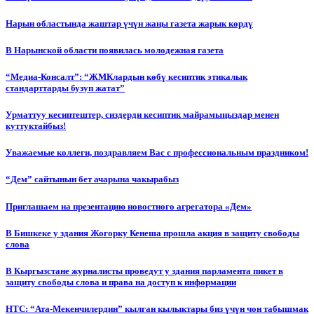
Нарын областында жаштар үчүн жаңы газета жарык көрдү
В Нарынской области появилась молодежная газета
“Медиа-Консалт”: “ЖМКлардын көбү кесиптик этикалык
стандарттарды бузуп жатат”
Урматтуу кесиптештер, сиздерди кесиптик майрамыңыздар менен
куттуктайбыз!
Уважаемые коллеги, поздравляем Вас с профессиональным праздником!
“Дем” сайтынын бет ачарына чакырабыз
Приглашаем на презентацию новостного агрегатора «Дем»
В Бишкеке у здания Жогорку Кенеша прошла акция в защиту свободы
слова
В Кыргызстане журналисты проведут у здания парламента пикет в
защиту свободы слова и права на доступ к информации
НТС: “Ата-Мекенчилердин” кылган кылыктары биз үчүн чон табышмак