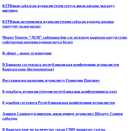
КТРКнын сабалган журналисттери соттук ишти аягына чыгаруу
ниетинде
КТРКнын жетекчилиги журналисттерин сабаган адамды жоопко
тартууну талап кылат
Марат Токоев: “ДЕМ” сайтынан бир эле мезгилде кырктан ашуун гезит,
сайттардын материалдарын окуса болот
В эфире – новое телевидение
В Бишкеке состоялась республиканская конференция журналистов
Кыргызстана (фоторепортаж)
Восстановлен памятник журналисту Геннадию Павлюку
8-декабрда журналисттердин республикалык конференциясы өтөт
8 декабря состоится Республиканская конференция журналистов
Алишер Саиповдун инилери, анын ичинде журналист Шохрух Саипов
сабалды
В Кыргызстане по количеству среди СМИ лидируют газеты