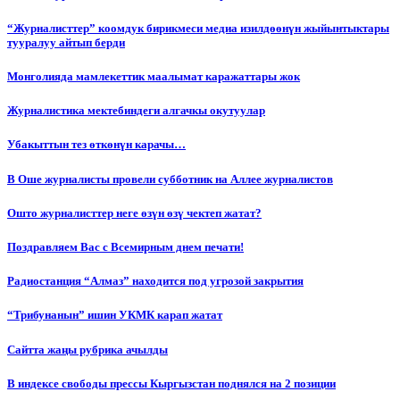
“Журналисттер” коомдук бирикмеси медиа изилдөөнүн жыйынтыктары
тууралуу айтып берди
Монголияда мамлекеттик маалымат каражаттары жок
Журналистика мектебиндеги алгачкы окутуулар
Убакыттын тез өткөнүн карачы…
В Оше журналисты провели субботник на Аллее журналистов
Ошто журналисттер неге өзүн өзү чектеп жатат?
Поздравляем Вас с Всемирным днем печати!
Радиостанция “Алмаз” находится под угрозой закрытия
“Трибунанын” ишин УКМК карап жатат
Сайтта жаңы рубрика ачылды
В индексе свободы прессы Кыргызстан поднялся на 2 позиции