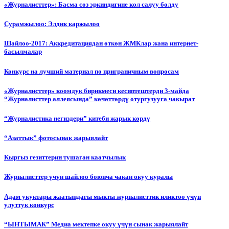
«Журналисттер»: Басма сөз эркиндигине кол салуу болду
Сурамжылоо: Элдик каржылоо
Шайлоо-2017: Аккредитациядан өткөн ЖМКлар жана интернет-
басылмалар
Конкурс на лучший материал по приграничным вопросам
«Журналисттер» коомдук бирикмеси кесиптештерди 3-майда
“Журналисттер аллеясында” көчөттөрдү отургузууга чакырат
“Журналистика негиздери” китеби жарык көрдү
“Азаттык” фотосынак жарыялайт
Кыргыз гезиттерин тушаган каатчылык
Журналисттер үчүн шайлоо боюнча чакан окуу куралы
Адам укуктары жаатындагы мыкты журналисттик иликтөө үчүн
улуттук конкурс
“ЫНТЫМАК” Медиа мектепке окуу үчүн сынак жарыялайт