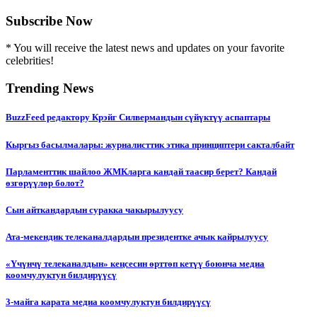
Subscribe Now
* You will receive the latest news and updates on your favorite
celebrities!
Trending News
BuzzFeed редактору Крэйг Силвермандын сүйүктүү аспаптары
Кыргыз басылмалары: журналисттик этика принциптери сакталбайт
Парламенттик шайлоо ЖМКларга кандай таасир берет? Кандай
өзгөрүүлөр болот?
Сын айткандардын суракка чакырылуусу
Ата-мекендик телеканалдардын президентке ачык кайрылуусу
«Үчүнчү телеканалдын» кеңсесин өрттөп кетүү боюнча медиа
коомчулуктун билдирүүсү
3-майга карата медиа коомчулуктун билдирүүсү