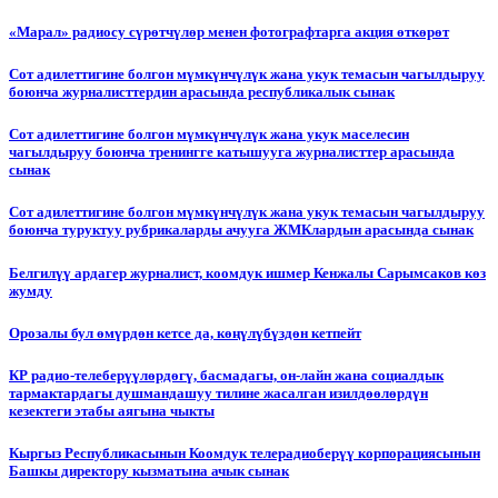
«Марал» радиосу сүрөтчүлөр менен фотографтарга акция өткөрөт
Сот адилеттигине болгон мүмкүнчүлүк жана укук темасын чагылдыруу
боюнча журналисттердин арасында республикалык сынак
Сот адилеттигине болгон мүмкүнчүлүк жана укук маселесин
чагылдыруу боюнча тренингге катышууга журналисттер арасында
сынак
Сот адилеттигине болгон мүмкүнчүлүк жана укук темасын чагылдыруу
боюнча туруктуу рубрикаларды ачууга ЖМКлардын арасында сынак
Белгилүү ардагер журналист, коомдук ишмер Кенжалы Сарымсаков көз
жумду
Орозалы бул өмүрдөн кетсе да, көңүлүбүздөн кетпейт
КР радио-телеберүүлөрдөгү, басмадагы, он-лайн жана социалдык
тармактардагы душмандашуу тилине жасалган изилдөөлөрдүн
кезектеги этабы аягына чыкты
Кыргыз Республикасынын Коомдук телерадиоберүү корпорациясынын
Башкы директору кызматына ачык сынак