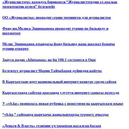
«Журналисттер» коомдук бирикмеси “Журналисттердин эл аралык
тилектештик күнүн” белгилейт
ОО «Журналисты» проводит серию тренингов для журналистов
Фонд им.Мелиса Эшимканова проводит турнир по бильярду и
шахматам
Мелис Эшимканов атындагы фонд бильярд жана шахмат боюнча
турнир өткөрөт
Запуск радио «Ынтымак» на fm 106.1 состоится в Оше
Белгилүү журналист Марип Тайчабаров дүйнөдөн кайтты
В Кыргызстане идет национальный интернет-конкурс среди сайтов
Кыргызстанда сайттар арасында улуттук-интернет сынагы жүрүүдө
У «vb.kg» появилась новая рубрика с новостями на кыргызском языке
“vb.kg.” сайтында кыргызча жаңылыктарды түрмөгү ачылды
«Деньги & Власть» гезитине үч тараптан жасалган басым