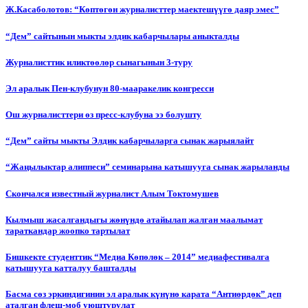
Ж.Касаболотов: “Көптөгөн журналисттер маектешүүгө даяр эмес”
“Дем” сайтынын мыкты элдик кабарчылары аныкталды
Журналисттик иликтөөлөр сынагынын 3-туру
Эл аралык Пен-клубунун 80-мааракелик конгресси
Ош журналисттери өз пресс-клубуна ээ болушту
“Дем” сайты мыкты Элдик кабарчыларга сынак жарыялайт
“Жаңылыктар алиппеси” семинарына катышууга сынак жарыланды
Cкончался известный журналист Алым Токтомушев
Кылмыш жасалгандыгы жөнүндө атайылап жалган маалымат
тараткандар жоопко тартылат
Бишкекте студенттик “Медиа Көпөлөк – 2014” медиафестивалга
катышууга катталуу башталды
Басма сөз эркиндигинин эл аралык күнүнө карата “Антиөрдөк” деп
аталган флеш-моб уюштурулат