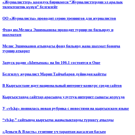
«Журналисттер» коомдук бирикмеси “Журналисттердин эл аралык
тилектештик күнүн” белгилейт
ОО «Журналисты» проводит серию тренингов для журналистов
Фонд им.Мелиса Эшимканова проводит турнир по бильярду и
шахматам
Мелис Эшимканов атындагы фонд бильярд жана шахмат боюнча
турнир өткөрөт
Запуск радио «Ынтымак» на fm 106.1 состоится в Оше
Белгилүү журналист Марип Тайчабаров дүйнөдөн кайтты
В Кыргызстане идет национальный интернет-конкурс среди сайтов
Кыргызстанда сайттар арасында улуттук-интернет сынагы жүрүүдө
У «vb.kg» появилась новая рубрика с новостями на кыргызском языке
“vb.kg.” сайтында кыргызча жаңылыктарды түрмөгү ачылды
«Деньги & Власть» гезитине үч тараптан жасалган басым