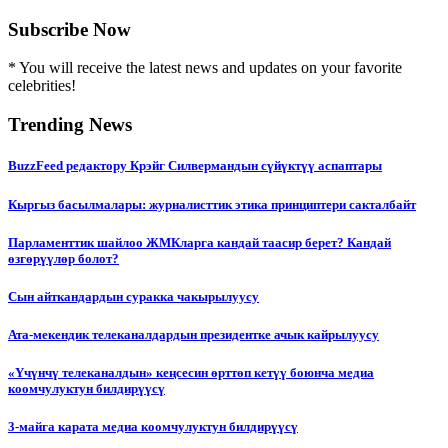
Subscribe Now
* You will receive the latest news and updates on your favorite
celebrities!
Trending News
BuzzFeed редактору Крэйг Силвермандын сүйүктүү аспаптары
Кыргыз басылмалары: журналисттик этика принциптери сакталбайт
Парламенттик шайлоо ЖМКларга кандай таасир берет? Кандай
өзгөрүүлөр болот?
Сын айткандардын суракка чакырылуусу
Ата-мекендик телеканалдардын президентке ачык кайрылуусу
«Үчүнчү телеканалдын» кеңсесин өрттөп кетүү боюнча медиа
коомчулуктун билдирүүсү
3-майга карата медиа коомчулуктун билдирүүсү