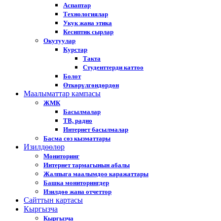
Аспаптар
Технологиялар
Укук жана этика
Кесиптик сырлар
Окутуулар
Курстар
Такта
Студенттерди каттоо
Болот
Өткөрүлгөндөрдөн
Маалыматтар кампасы
ЖМК
Басылмалар
ТВ, радио
Интернет басылмалар
Басма сөз кызматтары
Изилдөөлөр
Мониторинг
Интернет тармагынын абалы
Жалпыга маалымдоо каражаттары
Башка мониторингдер
Изилдөө жана отчеттор
Cайттын картасы
Кыргызча
Кыргызча