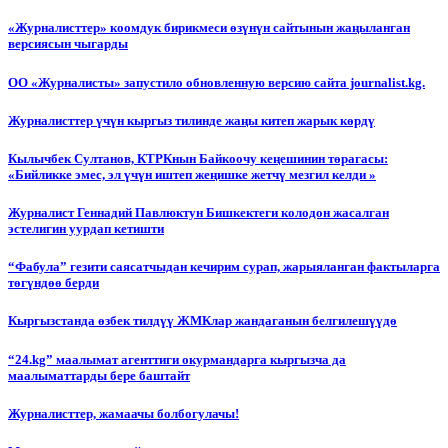
«Журналисттер» коомдук бирикмеси өзүнүн сайтынын жаңыланган
версиясын чыгарды
ОО «Журналисты» запустило обновленную версию сайта journalist.kg.
Журналисттер үчүн кыргыз тилинде жаңы китеп жарык көрдү
Кылычбек Султанов, КТРКнын Байкоочу кеңешинин төрагасы:
«Бийликке эмес, эл үчүн иштеп жеңишке жетчү мезгил келди »
Журналист Геннадий Павлюктун Бишкектеги колодон жасалган
эстелигин уурдап кетишти
“Фабула” гезити саясатчыдан кечирим сурап, жарыяланган фактыларга
төгүндөө берди
Кыргызстанда өзбек тилдүү ЖМКлар жандаганын белгилешүүдө
“24.kg” маалымат агенттиги окурмандарга кыргызча да
маалыматтарды бере баштайт
Журналисттер, жамаачы болбогулачы!