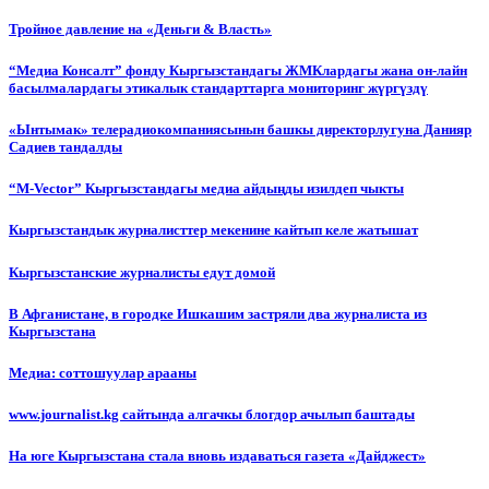
Тройное давление на «Деньги & Власть»
“Медиа Консалт” фонду Кыргызстандагы ЖМКлардагы жана он-лайн
басылмалардагы этикалык стандарттарга мониторинг жүргүздү
«Ынтымак» телерадиокомпаниясынын башкы директорлугуна Данияр
Садиев тандалды
“М-Vector” Кыргызстандагы медиа айдыңды изилдеп чыкты
Кыргызстандык журналисттер мекенине кайтып келе жатышат
Кыргызстанские журналисты едут домой
В Афганистане, в городке Ишкашим застряли два журналиста из
Кыргызстана
Медиа: соттошуулар арааны
www.journalist.kg сайтында алгачкы блогдор ачылып баштады
На юге Кыргызстана стала вновь издаваться газета «Дайджест»