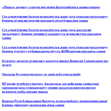
«Марал» радиосу сүрөтчүлөр менен фотографтарга акция өткөрөт
Сот адилеттигине болгон мүмкүнчүлүк жана укук темасын чагылдыруу
боюнча журналисттердин арасында республикалык сынак
Сот адилеттигине болгон мүмкүнчүлүк жана укук маселесин
чагылдыруу боюнча тренингге катышууга журналисттер арасында
сынак
Сот адилеттигине болгон мүмкүнчүлүк жана укук темасын чагылдыруу
боюнча туруктуу рубрикаларды ачууга ЖМКлардын арасында сынак
Белгилүү ардагер журналист, коомдук ишмер Кенжалы Сарымсаков көз
жумду
Орозалы бул өмүрдөн кетсе да, көңүлүбүздөн кетпейт
КР радио-телеберүүлөрдөгү, басмадагы, он-лайн жана социалдык
тармактардагы душмандашуу тилине жасалган изилдөөлөрдүн
кезектеги этабы аягына чыкты
Кыргыз Республикасынын Коомдук телерадиоберүү корпорациясынын
Башкы директору кызматына ачык сынак