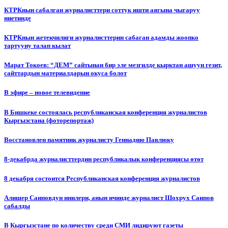
КТРКнын сабалган журналисттери соттук ишти аягына чыгаруу
ниетинде
КТРКнын жетекчилиги журналисттерин сабаган адамды жоопко
тартууну талап кылат
Марат Токоев: “ДЕМ” сайтынан бир эле мезгилде кырктан ашуун гезит,
сайттардын материалдарын окуса болот
В эфире – новое телевидение
В Бишкеке состоялась республиканская конференция журналистов
Кыргызстана (фоторепортаж)
Восстановлен памятник журналисту Геннадию Павлюку
8-декабрда журналисттердин республикалык конференциясы өтөт
8 декабря состоится Республиканская конференция журналистов
Алишер Саиповдун инилери, анын ичинде журналист Шохрух Саипов
сабалды
В Кыргызстане по количеству среди СМИ лидируют газеты