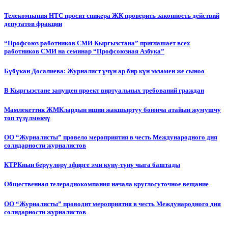
Телекомпания НТС просит спикера ЖК проверить законность действий
депутатов фракции
“Профсоюз работников СМИ Кыргызстана” приглашает всех
работников СМИ на семинар “Профсоюзная Азбука”
Бүбүкан Досалиева: Журналист үчүн ар бир күн экзамен же сыноо
В Кыргызстане запущен проект виртуальных требований граждан
Мамлекеттик ЖМКлардын ишин жакшыртуу боюнча атайын жумушчу
топ түзүлмөкчү
ОО “Журналисты” провело мероприятия в честь Международного дня
солидарности журналистов
КТРКнын берүүлөрү эфирге эми күнү-түнү чыга баштады
Общественная телерадиокомпания начала круглосуточное вещание
ОО “Журналисты” проводит мероприятия в честь Международного дня
солидарности журналистов