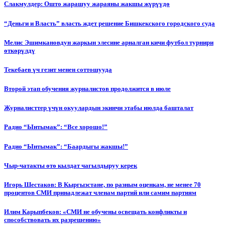
Слакмулдер: Ошто жарашуу жараяны жакшы жүрүүдө
“Деньги и Власть” власть ждет решение Бишкекского городского суда
Мелис Эшимкановдун жаркын элесине арналган кичи футбол турнири
өткөрүлдү
Текебаев үч гезит менен соттошууда
Второй этап обучения журналистов продолжится в июле
Журналисттер үчүн окуулардын экинчи этабы июлда башталат
Радио “Ынтымак”: “Все хорошо!”
Радио “Ынтымак”: “Баардыгы жакшы!”
Чыр-чатакты өтө кылдат чагылдыруу керек
Игорь Шестаков: В Кыргызстане, по разным оценкам, не менее 70
процентов СМИ принадлежат членам партий или самим партиям
Илим Карыпбеков: «СМИ не обучены освещать конфликты и
способствовать их разрешению»