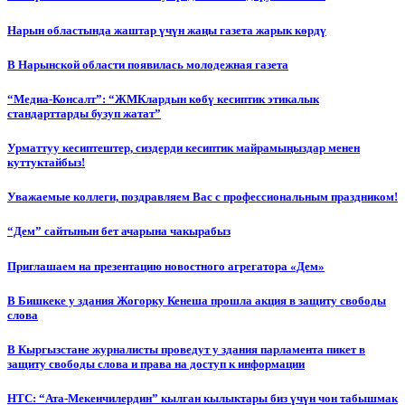
Нарын областында жаштар үчүн жаңы газета жарык көрдү
В Нарынской области появилась молодежная газета
“Медиа-Консалт”: “ЖМКлардын көбү кесиптик этикалык
стандарттарды бузуп жатат”
Урматтуу кесиптештер, сиздерди кесиптик майрамыңыздар менен
куттуктайбыз!
Уважаемые коллеги, поздравляем Вас с профессиональным праздником!
“Дем” сайтынын бет ачарына чакырабыз
Приглашаем на презентацию новостного агрегатора «Дем»
В Бишкеке у здания Жогорку Кенеша прошла акция в защиту свободы
слова
В Кыргызстане журналисты проведут у здания парламента пикет в
защиту свободы слова и права на доступ к информации
НТС: “Ата-Мекенчилердин” кылган кылыктары биз үчүн чон табышмак