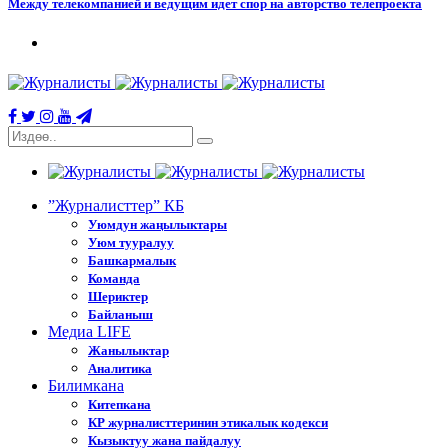
Между телекомпанией и ведущим идет спор на авторство телепроекта
”Журналисттер” КБ
Уюмдун жаңылыктары
Уюм тууралуу
Башкармалык
Команда
Шериктер
Байланыш
Медиа LIFE
Жанылыктар
Аналитика
Билимкана
Китепкана
КР журналисттеринин этикалык кодекси
Кызыктуу жана пайдалуу