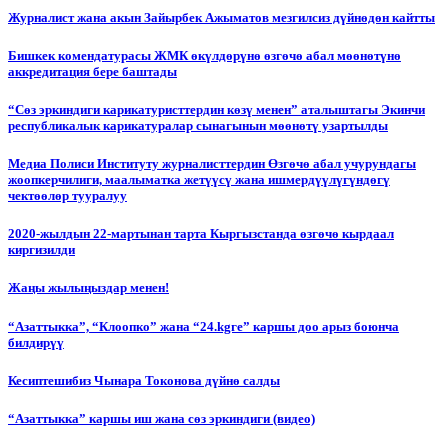
Журналист жана акын Зайырбек Ажыматов мезгилсиз дүйнөдөн кайтты
Бишкек комендатурасы ЖМК өкүлдөрүнө өзгөчө абал мөөнөтүнө
аккредитация бере баштады
“Сөз эркиндиги карикатуристтердин көзү менен” аталыштагы Экинчи
республикалык карикатуралар сынагынын мөөнөтү узартылды
Медиа Полиси Институту журналисттердин Өзгөчө абал учурундагы
жоопкерчилиги, маалыматка жетүүсү жана ишмердүүлүгүндөгү
чектөөлөр тууралуу
2020-жылдын 22-мартынан тарта Кыргызстанда өзгөчө кырдаал
киргизилди
Жаңы жылыңыздар менен!
“Азаттыкка”, “Клоопко” жана “24.kgге” каршы доо арыз боюнча
билдирүү
Кесиптешибиз Чынара Токонова дүйнө салды
“Азаттыкка” каршы иш жана сөз эркиндиги (видео)