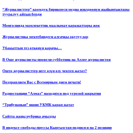
“Журналисттер” коомдук бирикмеси медиа изилдөөнүн жыйынтыктары
тууралуу айтып берди
Монголияда мамлекеттик маалымат каражаттары жок
Журналистика мектебиндеги алгачкы окутуулар
Убакыттын тез өткөнүн карачы…
В Оше журналисты провели субботник на Аллее журналистов
Ошто журналисттер неге өзүн өзү чектеп жатат?
Поздравляем Вас с Всемирным днем печати!
Радиостанция “Алмаз” находится под угрозой закрытия
“Трибунанын” ишин УКМК карап жатат
Сайтта жаңы рубрика ачылды
В индексе свободы прессы Кыргызстан поднялся на 2 позиции