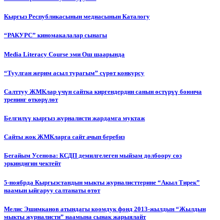
Кыргыз Республикасынын медиасынын Каталогу
“РАКУРС” киномакалалар сынагы
Media Literacy Сourse эми Ош шаарында
“Туулган жерим асыл турагым” сүрөт конкурсу
Салттуу ЖМКлар үчүн сайтка киргендердин санын өстүрүү боюнча
тренинг өткөрүлөт
Белгилүү кыргыз журналисти жардамга муктаж
Сайты жок ЖМКларга сайт ачып беребиз
Бегайым Усенова: КСДП демилгелеген мыйзам долбоору сөз
эркиндигин чектейт
5-ноябрда Кыргызстандын мыкты журналисттерине “Акыл Тирек”
наамын ыйгаруу салтанаты өтөт
Мелис Эшимканов атындагы коомдук фонд 2013-жылдын “Жылдын
мыкты журналисти” наамына сынак жарыялайт