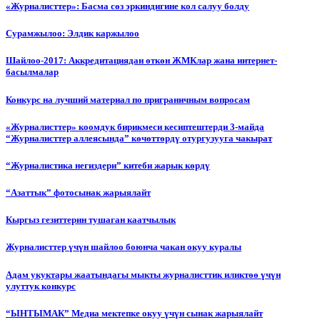
«Журналисттер»: Басма сөз эркиндигине кол салуу болду
Сурамжылоо: Элдик каржылоо
Шайлоо-2017: Аккредитациядан өткөн ЖМКлар жана интернет-
басылмалар
Конкурс на лучший материал по приграничным вопросам
«Журналисттер» коомдук бирикмеси кесиптештерди 3-майда
“Журналисттер аллеясында” көчөттөрдү отургузууга чакырат
“Журналистика негиздери” китеби жарык көрдү
“Азаттык” фотосынак жарыялайт
Кыргыз гезиттерин тушаган каатчылык
Журналисттер үчүн шайлоо боюнча чакан окуу куралы
Адам укуктары жаатындагы мыкты журналисттик иликтөө үчүн
улуттук конкурс
“ЫНТЫМАК” Медиа мектепке окуу үчүн сынак жарыялайт