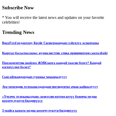
Subscribe Now
* You will receive the latest news and updates on your favorite
celebrities!
Trending News
BuzzFeed редактору Крэйг Силвермандын сүйүктүү аспаптары
Кыргыз басылмалары: журналисттик этика принциптери сакталбайт
Парламенттик шайлоо ЖМКларга кандай таасир берет? Кандай
өзгөрүүлөр болот?
Сын айткандардын суракка чакырылуусу
Ата-мекендик телеканалдардын президентке ачык кайрылуусу
«Үчүнчү телеканалдын» кеңсесин өрттөп кетүү боюнча медиа
коомчулуктун билдирүүсү
3-майга карата медиа коомчулуктун билдирүүсү