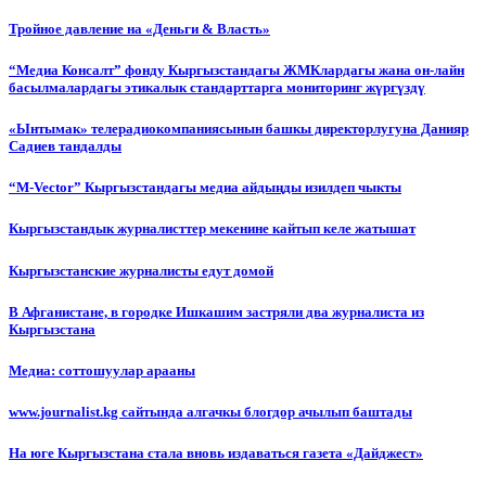
Тройное давление на «Деньги & Власть»
“Медиа Консалт” фонду Кыргызстандагы ЖМКлардагы жана он-лайн
басылмалардагы этикалык стандарттарга мониторинг жүргүздү
«Ынтымак» телерадиокомпаниясынын башкы директорлугуна Данияр
Садиев тандалды
“М-Vector” Кыргызстандагы медиа айдыңды изилдеп чыкты
Кыргызстандык журналисттер мекенине кайтып келе жатышат
Кыргызстанские журналисты едут домой
В Афганистане, в городке Ишкашим застряли два журналиста из
Кыргызстана
Медиа: соттошуулар арааны
www.journalist.kg сайтында алгачкы блогдор ачылып баштады
На юге Кыргызстана стала вновь издаваться газета «Дайджест»