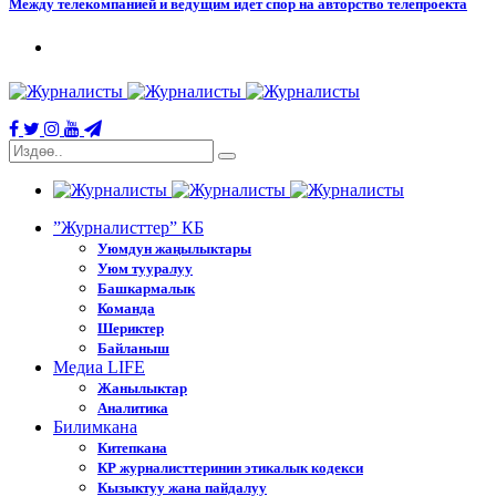
Между телекомпанией и ведущим идет спор на авторство телепроекта
”Журналисттер” КБ
Уюмдун жаңылыктары
Уюм тууралуу
Башкармалык
Команда
Шериктер
Байланыш
Медиа LIFE
Жанылыктар
Аналитика
Билимкана
Китепкана
КР журналисттеринин этикалык кодекси
Кызыктуу жана пайдалуу