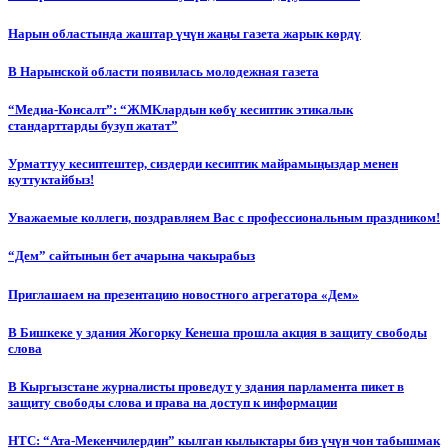
Нарын областында жаштар үчүн жаңы газета жарык көрдү
В Нарынской области появилась молодежная газета
“Медиа-Консалт”: “ЖМКлардын көбү кесиптик этикалык
стандарттарды бузуп жатат”
Урматтуу кесиптештер, сиздерди кесиптик майрамыңыздар менен
куттуктайбыз!
Уважаемые коллеги, поздравляем Вас с профессиональным праздником!
“Дем” сайтынын бет ачарына чакырабыз
Приглашаем на презентацию новостного агрегатора «Дем»
В Бишкеке у здания Жогорку Кенеша прошла акция в защиту свободы
слова
В Кыргызстане журналисты проведут у здания парламента пикет в
защиту свободы слова и права на доступ к информации
НТС: “Ата-Мекенчилердин” кылган кылыктары биз үчүн чон табышмак