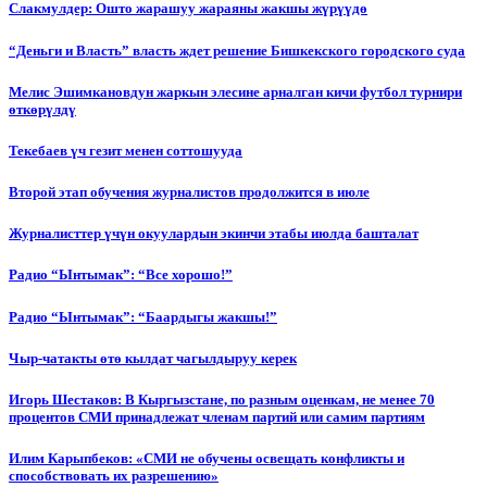
Слакмулдер: Ошто жарашуу жараяны жакшы жүрүүдө
“Деньги и Власть” власть ждет решение Бишкекского городского суда
Мелис Эшимкановдун жаркын элесине арналган кичи футбол турнири
өткөрүлдү
Текебаев үч гезит менен соттошууда
Второй этап обучения журналистов продолжится в июле
Журналисттер үчүн окуулардын экинчи этабы июлда башталат
Радио “Ынтымак”: “Все хорошо!”
Радио “Ынтымак”: “Баардыгы жакшы!”
Чыр-чатакты өтө кылдат чагылдыруу керек
Игорь Шестаков: В Кыргызстане, по разным оценкам, не менее 70
процентов СМИ принадлежат членам партий или самим партиям
Илим Карыпбеков: «СМИ не обучены освещать конфликты и
способствовать их разрешению»