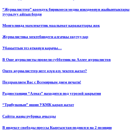
“Журналисттер” коомдук бирикмеси медиа изилдөөнүн жыйынтыктары
тууралуу айтып берди
Монголияда мамлекеттик маалымат каражаттары жок
Журналистика мектебиндеги алгачкы окутуулар
Убакыттын тез өткөнүн карачы…
В Оше журналисты провели субботник на Аллее журналистов
Ошто журналисттер неге өзүн өзү чектеп жатат?
Поздравляем Вас с Всемирным днем печати!
Радиостанция “Алмаз” находится под угрозой закрытия
“Трибунанын” ишин УКМК карап жатат
Сайтта жаңы рубрика ачылды
В индексе свободы прессы Кыргызстан поднялся на 2 позиции