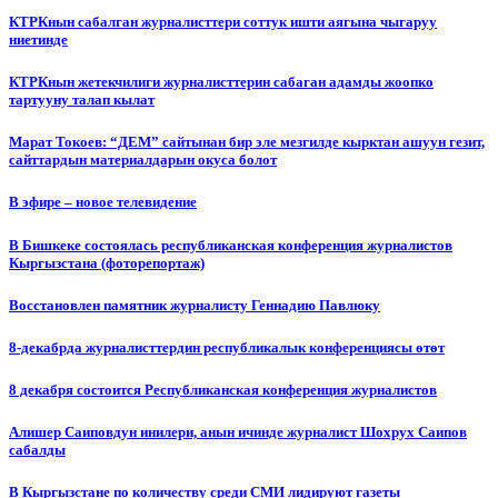
КТРКнын сабалган журналисттери соттук ишти аягына чыгаруу
ниетинде
КТРКнын жетекчилиги журналисттерин сабаган адамды жоопко
тартууну талап кылат
Марат Токоев: “ДЕМ” сайтынан бир эле мезгилде кырктан ашуун гезит,
сайттардын материалдарын окуса болот
В эфире – новое телевидение
В Бишкеке состоялась республиканская конференция журналистов
Кыргызстана (фоторепортаж)
Восстановлен памятник журналисту Геннадию Павлюку
8-декабрда журналисттердин республикалык конференциясы өтөт
8 декабря состоится Республиканская конференция журналистов
Алишер Саиповдун инилери, анын ичинде журналист Шохрух Саипов
сабалды
В Кыргызстане по количеству среди СМИ лидируют газеты