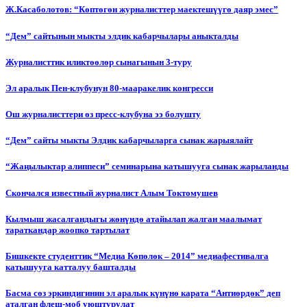
Ж.Касаболотов: “Көптөгөн журналисттер маектешүүгө даяр эмес”
“Дем” сайтынын мыкты элдик кабарчылары аныкталды
Журналисттик иликтөөлөр сынагынын 3-туру
Эл аралык Пен-клубунун 80-мааракелик конгресси
Ош журналисттери өз пресс-клубуна ээ болушту
“Дем” сайты мыкты Элдик кабарчыларга сынак жарыялайт
“Жаңылыктар алиппеси” семинарына катышууга сынак жарыланды
Cкончался известный журналист Алым Токтомушев
Кылмыш жасалгандыгы жөнүндө атайылап жалган маалымат
тараткандар жоопко тартылат
Бишкекте студенттик “Медиа Көпөлөк – 2014” медиафестивалга
катышууга катталуу башталды
Басма сөз эркиндигинин эл аралык күнүнө карата “Антиөрдөк” деп
аталган флеш-моб уюштурулат