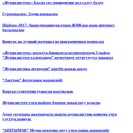
«Журналисттер»: Басма сөз эркиндигине кол салуу болду
Сурамжылоо: Элдик каржылоо
Шайлоо-2017: Аккредитациядан өткөн ЖМКлар жана интернет-
басылмалар
Конкурс на лучший материал по приграничным вопросам
«Журналисттер» коомдук бирикмеси кесиптештерди 3-майда
“Журналисттер аллеясында” көчөттөрдү отургузууга чакырат
“Журналистика негиздери” китеби жарык көрдү
“Азаттык” фотосынак жарыялайт
Кыргыз гезиттерин тушаган каатчылык
Журналисттер үчүн шайлоо боюнча чакан окуу куралы
Адам укуктары жаатындагы мыкты журналисттик иликтөө үчүн
улуттук конкурс
“ЫНТЫМАК” Медиа мектепке окуу үчүн сынак жарыялайт