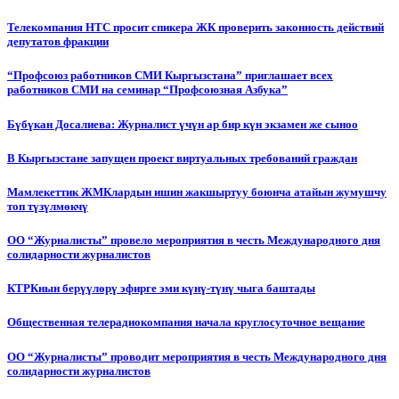
Телекомпания НТС просит спикера ЖК проверить законность действий
депутатов фракции
“Профсоюз работников СМИ Кыргызстана” приглашает всех
работников СМИ на семинар “Профсоюзная Азбука”
Бүбүкан Досалиева: Журналист үчүн ар бир күн экзамен же сыноо
В Кыргызстане запущен проект виртуальных требований граждан
Мамлекеттик ЖМКлардын ишин жакшыртуу боюнча атайын жумушчу
топ түзүлмөкчү
ОО “Журналисты” провело мероприятия в честь Международного дня
солидарности журналистов
КТРКнын берүүлөрү эфирге эми күнү-түнү чыга баштады
Общественная телерадиокомпания начала круглосуточное вещание
ОО “Журналисты” проводит мероприятия в честь Международного дня
солидарности журналистов