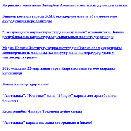
Журналист жана акын Зайырбек Ажыматов мезгилсиз дүйнөдөн кайтты
Бишкек комендатурасы ЖМК өкүлдөрүнө өзгөчө абал мөөнөтүнө
аккредитация бере баштады
“Сөз эркиндиги карикатуристтердин көзү менен” аталыштагы Экинчи
республикалык карикатуралар сынагынын мөөнөтү узартылды
Медиа Полиси Институту журналисттердин Өзгөчө абал учурундагы
жоопкерчилиги, маалыматка жетүүсү жана ишмердүүлүгүндөгү
чектөөлөр тууралуу
2020-жылдын 22-мартынан тарта Кыргызстанда өзгөчө кырдаал
киргизилди
Жаңы жылыңыздар менен!
“Азаттыкка”, “Клоопко” жана “24.kgге” каршы доо арыз боюнча
билдирүү
Кесиптешибиз Чынара Токонова дүйнө салды
“Азаттыкка” каршы иш жана сөз эркиндиги (видео)