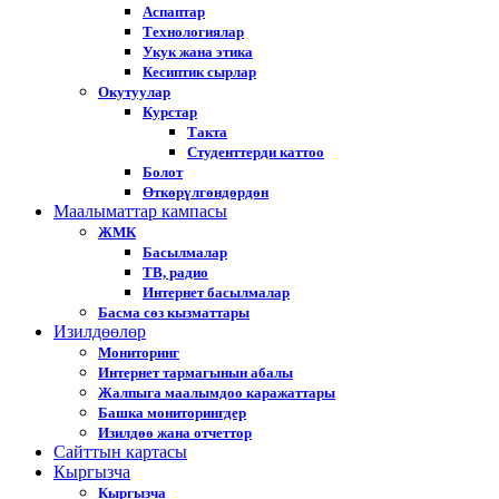
Аспаптар
Технологиялар
Укук жана этика
Кесиптик сырлар
Окутуулар
Курстар
Такта
Студенттерди каттоо
Болот
Өткөрүлгөндөрдөн
Маалыматтар кампасы
ЖМК
Басылмалар
ТВ, радио
Интернет басылмалар
Басма сөз кызматтары
Изилдөөлөр
Мониторинг
Интернет тармагынын абалы
Жалпыга маалымдоо каражаттары
Башка мониторингдер
Изилдөө жана отчеттор
Cайттын картасы
Кыргызча
Кыргызча