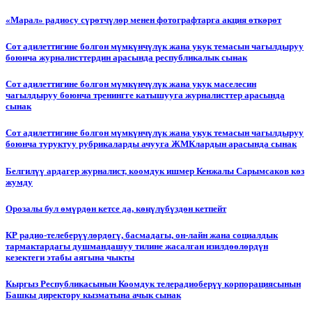
«Марал» радиосу сүрөтчүлөр менен фотографтарга акция өткөрөт
Сот адилеттигине болгон мүмкүнчүлүк жана укук темасын чагылдыруу
боюнча журналисттердин арасында республикалык сынак
Сот адилеттигине болгон мүмкүнчүлүк жана укук маселесин
чагылдыруу боюнча тренингге катышууга журналисттер арасында
сынак
Сот адилеттигине болгон мүмкүнчүлүк жана укук темасын чагылдыруу
боюнча туруктуу рубрикаларды ачууга ЖМКлардын арасында сынак
Белгилүү ардагер журналист, коомдук ишмер Кенжалы Сарымсаков көз
жумду
Орозалы бул өмүрдөн кетсе да, көңүлүбүздөн кетпейт
КР радио-телеберүүлөрдөгү, басмадагы, он-лайн жана социалдык
тармактардагы душмандашуу тилине жасалган изилдөөлөрдүн
кезектеги этабы аягына чыкты
Кыргыз Республикасынын Коомдук телерадиоберүү корпорациясынын
Башкы директору кызматына ачык сынак