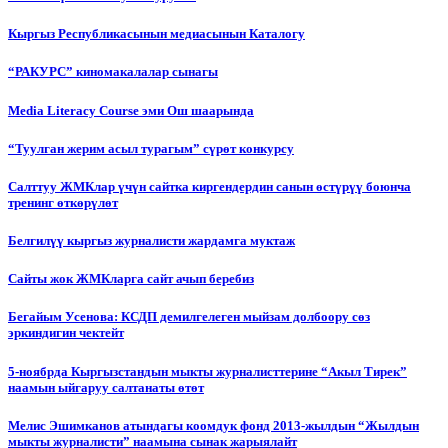
Кыргыз Республикасынын медиасынын Каталогу
“РАКУРС” киномакалалар сынагы
Media Literacy Сourse эми Ош шаарында
“Туулган жерим асыл турагым” сүрөт конкурсу
Салттуу ЖМКлар үчүн сайтка киргендердин санын өстүрүү боюнча
тренинг өткөрүлөт
Белгилүү кыргыз журналисти жардамга муктаж
Сайты жок ЖМКларга сайт ачып беребиз
Бегайым Усенова: КСДП демилгелеген мыйзам долбоору сөз
эркиндигин чектейт
5-ноябрда Кыргызстандын мыкты журналисттерине “Акыл Тирек”
наамын ыйгаруу салтанаты өтөт
Мелис Эшимканов атындагы коомдук фонд 2013-жылдын “Жылдын
мыкты журналисти” наамына сынак жарыялайт