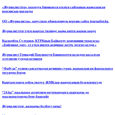
«Журналисттер» коомдук бирикмеси өзүнүн сайтынын жаңыланган
версиясын чыгарды
ОО «Журналисты» запустило обновленную версию сайта journalist.kg.
Журналисттер үчүн кыргыз тилинде жаңы китеп жарык көрдү
Кылычбек Султанов, КТРКнын Байкоочу кеңешинин төрагасы:
«Бийликке эмес, эл үчүн иштеп жеңишке жетчү мезгил келди »
Журналист Геннадий Павлюктун Бишкектеги колодон жасалган
эстелигин уурдап кетишти
“Фабула” гезити саясатчыдан кечирим сурап, жарыяланган фактыларга
төгүндөө берди
Кыргызстанда өзбек тилдүү ЖМКлар жандаганын белгилешүүдө
“24.kg” маалымат агенттиги окурмандарга кыргызча да
маалыматтарды бере баштайт
Журналисттер, жамаачы болбогулачы!