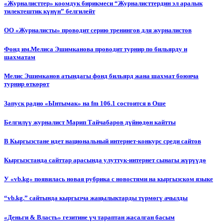
«Журналисттер» коомдук бирикмеси “Журналисттердин эл аралык
тилектештик күнүн” белгилейт
ОО «Журналисты» проводит серию тренингов для журналистов
Фонд им.Мелиса Эшимканова проводит турнир по бильярду и
шахматам
Мелис Эшимканов атындагы фонд бильярд жана шахмат боюнча
турнир өткөрөт
Запуск радио «Ынтымак» на fm 106.1 состоится в Оше
Белгилүү журналист Марип Тайчабаров дүйнөдөн кайтты
В Кыргызстане идет национальный интернет-конкурс среди сайтов
Кыргызстанда сайттар арасында улуттук-интернет сынагы жүрүүдө
У «vb.kg» появилась новая рубрика с новостями на кыргызском языке
“vb.kg.” сайтында кыргызча жаңылыктарды түрмөгү ачылды
«Деньги & Власть» гезитине үч тараптан жасалган басым