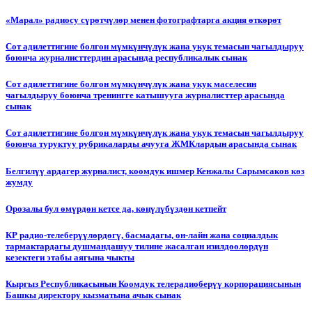
«Марал» радиосу сүрөтчүлөр менен фотографтарга акция өткөрөт
Сот адилеттигине болгон мүмкүнчүлүк жана укук темасын чагылдыруу
боюнча журналисттердин арасында республикалык сынак
Сот адилеттигине болгон мүмкүнчүлүк жана укук маселесин
чагылдыруу боюнча тренингге катышууга журналисттер арасында
сынак
Сот адилеттигине болгон мүмкүнчүлүк жана укук темасын чагылдыруу
боюнча туруктуу рубрикаларды ачууга ЖМКлардын арасында сынак
Белгилүү ардагер журналист, коомдук ишмер Кенжалы Сарымсаков көз
жумду
Орозалы бул өмүрдөн кетсе да, көңүлүбүздөн кетпейт
КР радио-телеберүүлөрдөгү, басмадагы, он-лайн жана социалдык
тармактардагы душмандашуу тилине жасалган изилдөөлөрдүн
кезектеги этабы аягына чыкты
Кыргыз Республикасынын Коомдук телерадиоберүү корпорациясынын
Башкы директору кызматына ачык сынак