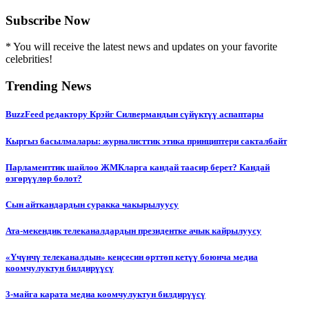
Subscribe Now
* You will receive the latest news and updates on your favorite
celebrities!
Trending News
BuzzFeed редактору Крэйг Силвермандын сүйүктүү аспаптары
Кыргыз басылмалары: журналисттик этика принциптери сакталбайт
Парламенттик шайлоо ЖМКларга кандай таасир берет? Кандай
өзгөрүүлөр болот?
Сын айткандардын суракка чакырылуусу
Ата-мекендик телеканалдардын президентке ачык кайрылуусу
«Үчүнчү телеканалдын» кеңсесин өрттөп кетүү боюнча медиа
коомчулуктун билдирүүсү
3-майга карата медиа коомчулуктун билдирүүсү