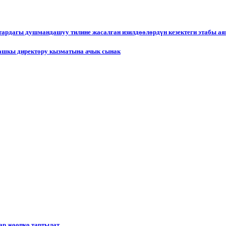
ктардагы душмандашуу тилине жасалган изилдөөлөрдүн кезектеги этабы а
ашкы директору кызматына ачык сынак
р жоопко тартылат