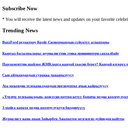
Subscribe Now
* You will receive the latest news and updates on your favorite celebri
Trending News
BuzzFeed редактору Крэйг Силвермандын сүйүктүү аспаптары
Кыргыз басылмалары: журналисттик этика принциптери сакталбайт
Парламенттик шайлоо ЖМКларга кандай таасир берет? Кандай өзгөрүүл
Сын айткандардын суракка чакырылуусу
Ата-мекендик телеканалдардын президентке ачык кайрылуусу
«Үчүнчү телеканалдын» кеңсесин өрттөп кетүү боюнча медиа коомчулук
3-майга карата медиа коомчулуктун билдирүүсү
Журналист жана акын Зайырбек Ажыматов мезгилсиз дүйнөдөн кайтты