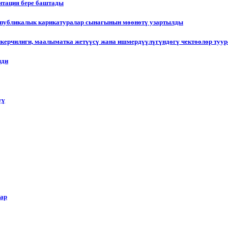
итация бере баштады
еспубликалык карикатуралар сынагынын мөөнөтү узартылды
пкерчилиги, маалыматка жетүүсү жана ишмердүүлүгүндөгү чектөөлөр туу
лди
үү
лар