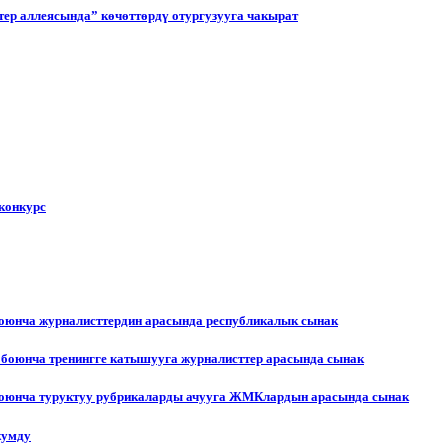
ер аллеясында” көчөттөрдү отургузууга чакырат
конкурс
боюнча журналисттердин арасында республикалык сынак
 боюнча тренингге катышууга журналисттер арасында сынак
 боюнча туруктуу рубрикаларды ачууга ЖМКлардын арасында сынак
жумду