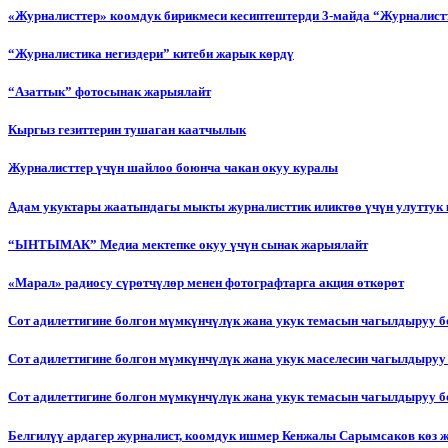
«Журналисттер» коомдук бирикмеси кесиптештерди 3-майда “Журналистт
“Журналистика негиздери” китеби жарык көрдү
“Азаттык” фотосынак жарыялайт
Кыргыз гезиттерин тушаган каатчылык
Журналисттер үчүн шайлоо боюнча чакан окуу куралы
Адам укуктары жаатындагы мыкты журналисттик иликтөө үчүн улуттук 
“ЫНТЫМАК” Медиа мектепке окуу үчүн сынак жарыялайт
«Марал» радиосу сүрөтчүлөр менен фотографтарга акция өткөрөт
Сот адилеттигине болгон мүмкүнчүлүк жана укук темасын чагылдыруу 
Сот адилеттигине болгон мүмкүнчүлүк жана укук маселесин чагылдыруу
Сот адилеттигине болгон мүмкүнчүлүк жана укук темасын чагылдыруу
Белгилүү ардагер журналист, коомдук ишмер Кенжалы Сарымсаков көз 