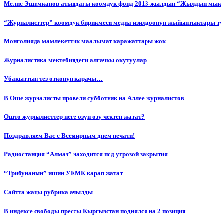
Мелис Эшимканов атындагы коомдук фонд 2013-жылдын “Жылдын мык
“Журналисттер” коомдук бирикмеси медиа изилдөөнүн жыйынтыктары т
Монголияда мамлекеттик маалымат каражаттары жок
Журналистика мектебиндеги алгачкы окутуулар
Убакыттын тез өткөнүн карачы…
В Оше журналисты провели субботник на Аллее журналистов
Ошто журналисттер неге өзүн өзү чектеп жатат?
Поздравляем Вас с Всемирным днем печати!
Радиостанция “Алмаз” находится под угрозой закрытия
“Трибунанын” ишин УКМК карап жатат
Сайтта жаңы рубрика ачылды
В индексе свободы прессы Кыргызстан поднялся на 2 позиции