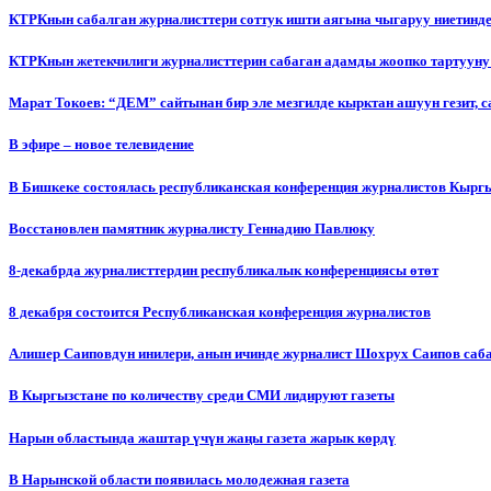
КТРКнын сабалган журналисттери соттук ишти аягына чыгаруу ниетинд
КТРКнын жетекчилиги журналисттерин сабаган адамды жоопко тартууну
Марат Токоев: “ДЕМ” сайтынан бир эле мезгилде кырктан ашуун гезит, 
В эфире – новое телевидение
В Бишкеке состоялась республиканская конференция журналистов Кыргы
Восстановлен памятник журналисту Геннадию Павлюку
8-декабрда журналисттердин республикалык конференциясы өтөт
8 декабря состоится Республиканская конференция журналистов
Алишер Саиповдун инилери, анын ичинде журналист Шохрух Саипов саб
В Кыргызстане по количеству среди СМИ лидируют газеты
Нарын областында жаштар үчүн жаңы газета жарык көрдү
В Нарынской области появилась молодежная газета