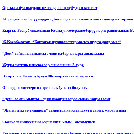
Орозалы бул өмүрдөн кетсе да, көңүлүбүздөн кетпейт
КР радио-телеберүүлөрдөгү, басмадагы, он-лайн жана социалдык тарма
Кыргыз Республикасынын Коомдук телерадиоберүү корпорациясынын Б
Ж.Касаболотов: “Көптөгөн журналисттер маектешүүгө даяр эмес”
“Дем” сайтынын мыкты элдик кабарчылары аныкталды
Журналисттик иликтөөлөр сынагынын 3-туру
Эл аралык Пен-клубунун 80-мааракелик конгресси
Ош журналисттери өз пресс-клубуна ээ болушту
“Дем” сайты мыкты Элдик кабарчыларга сынак жарыялайт
“Жаңылыктар алиппеси” семинарына катышууга сынак жарыланды
Cкончался известный журналист Алым Токтомушев
Кылмыш жасалгандыгы жөнүндө атайылап жалган маалымат таратканда