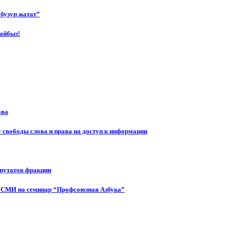
бузуп жатат”
айбыз!
ова
 свободы слова и права на доступ к информации
епутатов фракции
 СМИ на семинар “Профсоюзная Азбука”