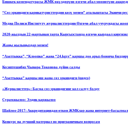
Бишкек комендатурасы ЖМК өкүлдөрүнө өзгөчө абал мөөнөтүнө аккред
“Сөз эркиндиги карикатуристтердин көзү менен” аталыштагы Экинчи р
Медиа Полиси Институту журналисттердин Өзгөчө абал учурундагы жоо
2020-жылдын 22-мартынан тарта Кыргызстанда өзгөчө кырдаал киргизи
Жаңы жылыңыздар менен!
“Азаттыкка”, “Клоопко” жана “24.kgге” каршы доо арыз боюнча билдир
Кесиптешибиз Чынара Токонова дүйнө салды
“Азаттыкка” каршы иш жана сөз эркиндиги (видео)
«Журналисттер»: Басма сөз эркиндигине кол салуу болду
Сурамжылоо: Элдик каржылоо
Шайлоо-2017: Аккредитациядан өткөн ЖМКлар жана интернет-басылма
Конкурс на лучший материал по приграничным вопросам