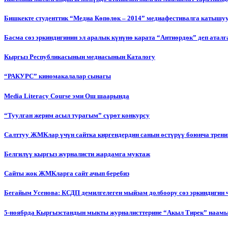
Бишкекте студенттик “Медиа Көпөлөк – 2014” медиафестивалга катышу
Басма сөз эркиндигинин эл аралык күнүнө карата “Антиөрдөк” деп ата
Кыргыз Республикасынын медиасынын Каталогу
“РАКУРС” киномакалалар сынагы
Media Literacy Сourse эми Ош шаарында
“Туулган жерим асыл турагым” сүрөт конкурсу
Салттуу ЖМКлар үчүн сайтка киргендердин санын өстүрүү боюнча трени
Белгилүү кыргыз журналисти жардамга муктаж
Сайты жок ЖМКларга сайт ачып беребиз
Бегайым Усенова: КСДП демилгелеген мыйзам долбоору сөз эркиндигин 
5-ноябрда Кыргызстандын мыкты журналисттерине “Акыл Тирек” наамы