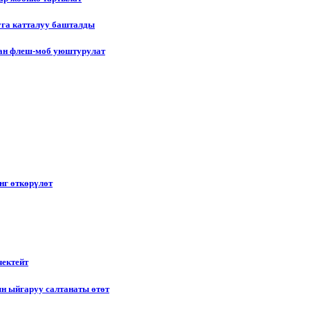
уга катталуу башталды
лган флеш-моб уюштурулат
нг өткөрүлөт
чектейт
н ыйгаруу салтанаты өтөт