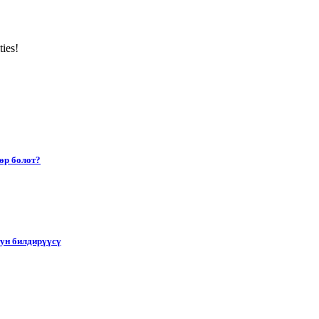
ties!
өр болот?
тун билдирүүсү