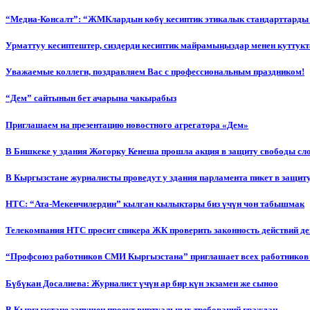
“Медиа-Консалт”: “ЖМКлардын көбү кесиптик этикалык стандарттарды 
Урматтуу кесиптештер, сиздерди кесиптик майрамыңыздар менен куттукт
Уважаемые коллеги, поздравляем Вас с профессиональным праздником!
“Дем” сайтынын бет ачарына чакырабыз
Приглашаем на презентацию новостного агрегатора «Дем»
В Бишкеке у здания Жогорку Кенеша прошла акция в защиту свободы сл
В Кыргызстане журналисты проведут у здания парламента пикет в защиту
НТС: “Ата-Мекенчилердин” кылган кылыктары биз үчүн чон табышмак
Телекомпания НТС просит спикера ЖК проверить законность действий д
“Профсоюз работников СМИ Кыргызстана” приглашает всех работников
Бүбүкан Досалиева: Журналист үчүн ар бир күн экзамен же сыноо
В Кыргызстане запущен проект виртуальных требований граждан