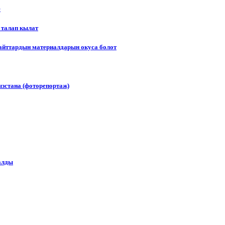
е
 талап кылат
сайттардын материалдарын окуса болот
зстана (фоторепортаж)
алды