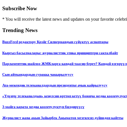
Subscribe Now
* You will receive the latest news and updates on your favorite celebri
Trending News
BuzzFeed редактору Крэйг Силвермандын сүйүктүү аспаптары
Кыргыз басылмалары: журналисттик этика принциптери сакталбайт
Парламенттик шайлоо ЖМКларга кандай таасир берет? Кандай өзгөрүүл
Сын айткандардын суракка чакырылуусу
Ата-мекендик телеканалдардын президентке ачык кайрылуусу
«Үчүнчү телеканалдын» кеңсесин өрттөп кетүү боюнча медиа коомчулук
3-майга карата медиа коомчулуктун билдирүүсү
Журналист жана акын Зайырбек Ажыматов мезгилсиз дүйнөдөн кайтты