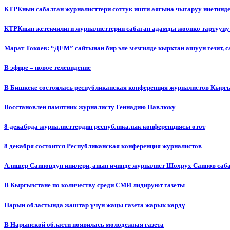
КТРКнын сабалган журналисттери соттук ишти аягына чыгаруу ниетинд
КТРКнын жетекчилиги журналисттерин сабаган адамды жоопко тартууну
Марат Токоев: “ДЕМ” сайтынан бир эле мезгилде кырктан ашуун гезит, 
В эфире – новое телевидение
В Бишкеке состоялась республиканская конференция журналистов Кыргы
Восстановлен памятник журналисту Геннадию Павлюку
8-декабрда журналисттердин республикалык конференциясы өтөт
8 декабря состоится Республиканская конференция журналистов
Алишер Саиповдун инилери, анын ичинде журналист Шохрух Саипов саб
В Кыргызстане по количеству среди СМИ лидируют газеты
Нарын областында жаштар үчүн жаңы газета жарык көрдү
В Нарынской области появилась молодежная газета