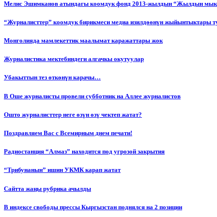
Мелис Эшимканов атындагы коомдук фонд 2013-жылдын “Жылдын мык
“Журналисттер” коомдук бирикмеси медиа изилдөөнүн жыйынтыктары т
Монголияда мамлекеттик маалымат каражаттары жок
Журналистика мектебиндеги алгачкы окутуулар
Убакыттын тез өткөнүн карачы…
В Оше журналисты провели субботник на Аллее журналистов
Ошто журналисттер неге өзүн өзү чектеп жатат?
Поздравляем Вас с Всемирным днем печати!
Радиостанция “Алмаз” находится под угрозой закрытия
“Трибунанын” ишин УКМК карап жатат
Сайтта жаңы рубрика ачылды
В индексе свободы прессы Кыргызстан поднялся на 2 позиции