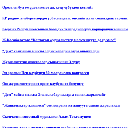
Орозалы бул өмүрдөн кетсе да, көңүлүбүздөн кетпейт
КР радио-телеберүүлөрдөгү, басмадагы, он-лайн жана социалдык тарма
Кыргыз Республикасынын Коомдук телерадиоберүү корпорациясынын Б
Ж.Касаболотов: “Көптөгөн журналисттер маектешүүгө даяр эмес”
“Дем” сайтынын мыкты элдик кабарчылары аныкталды
Журналисттик иликтөөлөр сынагынын 3-туру
Эл аралык Пен-клубунун 80-мааракелик конгресси
Ош журналисттери өз пресс-клубуна ээ болушту
“Дем” сайты мыкты Элдик кабарчыларга сынак жарыялайт
“Жаңылыктар алиппеси” семинарына катышууга сынак жарыланды
Cкончался известный журналист Алым Токтомушев
Кылмыш жасалгандыгы жөнүндө атайылап жалган маалымат таратканда