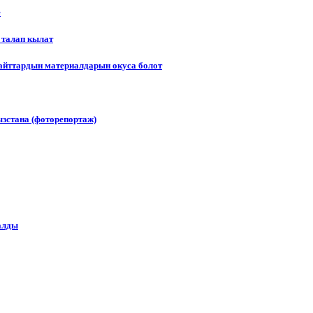
е
 талап кылат
сайттардын материалдарын окуса болот
зстана (фоторепортаж)
алды