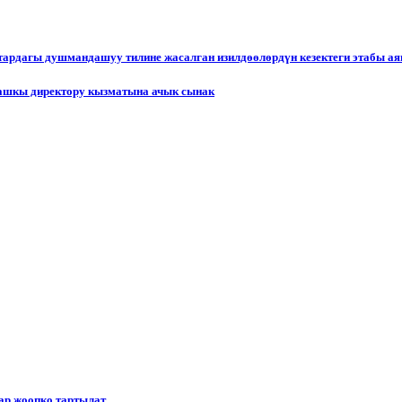
ктардагы душмандашуу тилине жасалган изилдөөлөрдүн кезектеги этабы а
ашкы директору кызматына ачык сынак
р жоопко тартылат