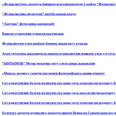
«Журналисттер» коомдук бирикмеси кесиптештерди 3-майда “Журналистт
“Журналистика негиздери” китеби жарык көрдү
“Азаттык” фотосынак жарыялайт
Кыргыз гезиттерин тушаган каатчылык
Журналисттер үчүн шайлоо боюнча чакан окуу куралы
Адам укуктары жаатындагы мыкты журналисттик иликтөө үчүн улуттук 
“ЫНТЫМАК” Медиа мектепке окуу үчүн сынак жарыялайт
«Марал» радиосу сүрөтчүлөр менен фотографтарга акция өткөрөт
Сот адилеттигине болгон мүмкүнчүлүк жана укук темасын чагылдыруу 
Сот адилеттигине болгон мүмкүнчүлүк жана укук маселесин чагылдыруу
Сот адилеттигине болгон мүмкүнчүлүк жана укук темасын чагылдыруу
Белгилүү ардагер журналист, коомдук ишмер Кенжалы Сарымсаков көз 