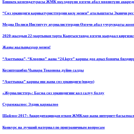
Бишкек комендатурасы ЖМК өкүлдөрүнө өзгөчө абал мөөнөтүнө аккред
“Сөз эркиндиги карикатуристтердин көзү менен” аталыштагы Экинчи р
Медиа Полиси Институту журналисттердин Өзгөчө абал учурундагы жоо
2020-жылдын 22-мартынан тарта Кыргызстанда өзгөчө кырдаал киргизи
Жаңы жылыңыздар менен!
“Азаттыкка”, “Клоопко” жана “24.kgге” каршы доо арыз боюнча билдир
Кесиптешибиз Чынара Токонова дүйнө салды
“Азаттыкка” каршы иш жана сөз эркиндиги (видео)
«Журналисттер»: Басма сөз эркиндигине кол салуу болду
Сурамжылоо: Элдик каржылоо
Шайлоо-2017: Аккредитациядан өткөн ЖМКлар жана интернет-басылма
Конкурс на лучший материал по приграничным вопросам