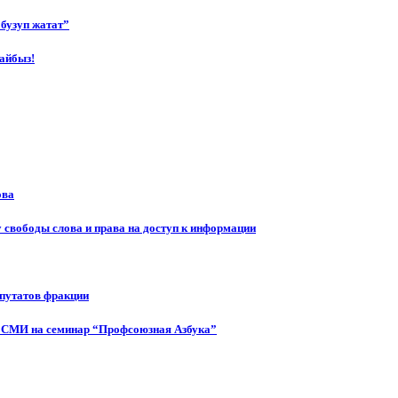
бузуп жатат”
айбыз!
ова
 свободы слова и права на доступ к информации
епутатов фракции
 СМИ на семинар “Профсоюзная Азбука”