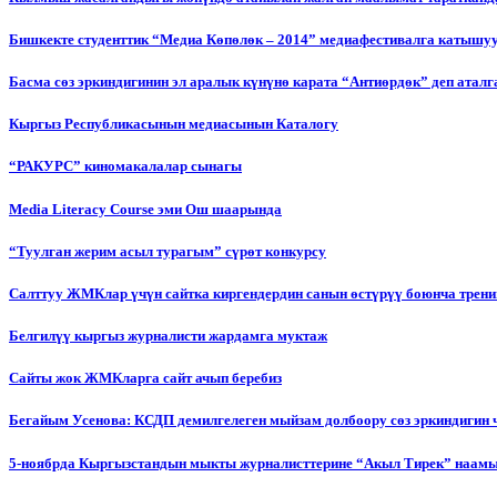
Бишкекте студенттик “Медиа Көпөлөк – 2014” медиафестивалга катышу
Басма сөз эркиндигинин эл аралык күнүнө карата “Антиөрдөк” деп ата
Кыргыз Республикасынын медиасынын Каталогу
“РАКУРС” киномакалалар сынагы
Media Literacy Сourse эми Ош шаарында
“Туулган жерим асыл турагым” сүрөт конкурсу
Салттуу ЖМКлар үчүн сайтка киргендердин санын өстүрүү боюнча трени
Белгилүү кыргыз журналисти жардамга муктаж
Сайты жок ЖМКларга сайт ачып беребиз
Бегайым Усенова: КСДП демилгелеген мыйзам долбоору сөз эркиндигин 
5-ноябрда Кыргызстандын мыкты журналисттерине “Акыл Тирек” наамы