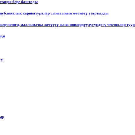
итация бере баштады
еспубликалык карикатуралар сынагынын мөөнөтү узартылды
пкерчилиги, маалыматка жетүүсү жана ишмердүүлүгүндөгү чектөөлөр туу
лди
үү
лар