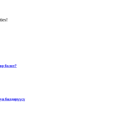
ties!
өр болот?
тун билдирүүсү