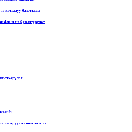
уга катталуу башталды
лган флеш-моб уюштурулат
нг өткөрүлөт
чектейт
н ыйгаруу салтанаты өтөт