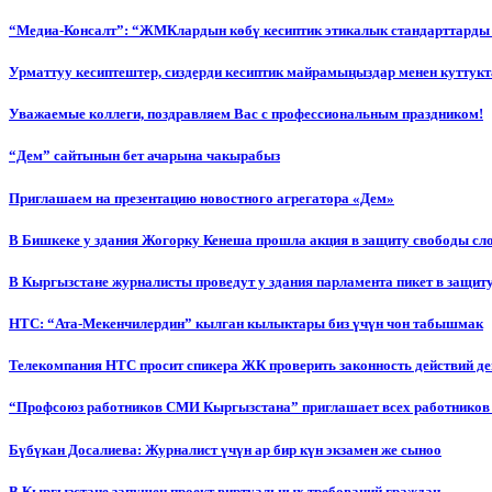
“Медиа-Консалт”: “ЖМКлардын көбү кесиптик этикалык стандарттарды 
Урматтуу кесиптештер, сиздерди кесиптик майрамыңыздар менен куттукт
Уважаемые коллеги, поздравляем Вас с профессиональным праздником!
“Дем” сайтынын бет ачарына чакырабыз
Приглашаем на презентацию новостного агрегатора «Дем»
В Бишкеке у здания Жогорку Кенеша прошла акция в защиту свободы сл
В Кыргызстане журналисты проведут у здания парламента пикет в защиту
НТС: “Ата-Мекенчилердин” кылган кылыктары биз үчүн чон табышмак
Телекомпания НТС просит спикера ЖК проверить законность действий д
“Профсоюз работников СМИ Кыргызстана” приглашает всех работников
Бүбүкан Досалиева: Журналист үчүн ар бир күн экзамен же сыноо
В Кыргызстане запущен проект виртуальных требований граждан