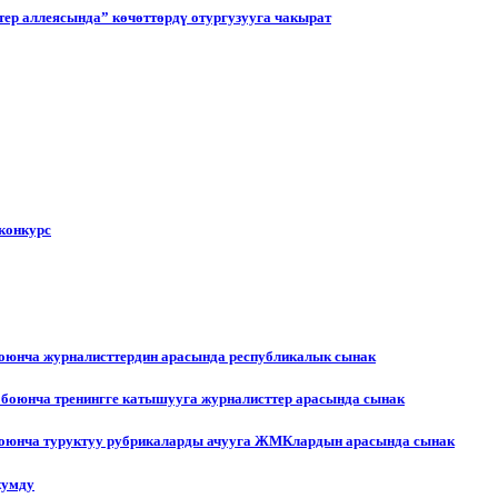
ер аллеясында” көчөттөрдү отургузууга чакырат
конкурс
боюнча журналисттердин арасында республикалык сынак
 боюнча тренингге катышууга журналисттер арасында сынак
 боюнча туруктуу рубрикаларды ачууга ЖМКлардын арасында сынак
жумду