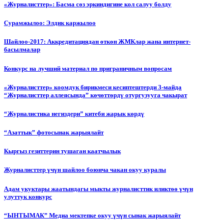
«Журналисттер»: Басма сөз эркиндигине кол салуу болду
Сурамжылоо: Элдик каржылоо
Шайлоо-2017: Аккредитациядан өткөн ЖМКлар жана интернет-
басылмалар
Конкурс на лучший материал по приграничным вопросам
«Журналисттер» коомдук бирикмеси кесиптештерди 3-майда
“Журналисттер аллеясында” көчөттөрдү отургузууга чакырат
“Журналистика негиздери” китеби жарык көрдү
“Азаттык” фотосынак жарыялайт
Кыргыз гезиттерин тушаган каатчылык
Журналисттер үчүн шайлоо боюнча чакан окуу куралы
Адам укуктары жаатындагы мыкты журналисттик иликтөө үчүн
улуттук конкурс
“ЫНТЫМАК” Медиа мектепке окуу үчүн сынак жарыялайт