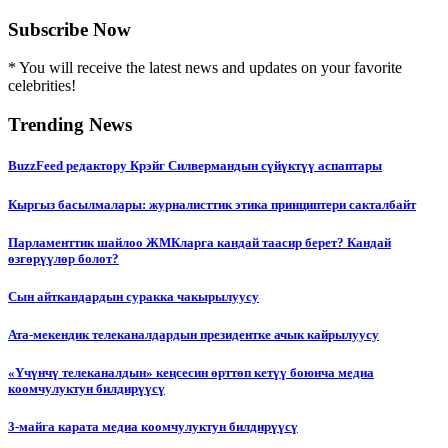
Subscribe Now
* You will receive the latest news and updates on your favorite
celebrities!
Trending News
BuzzFeed редактору Крэйг Силвермандын сүйүктүү аспаптары
Кыргыз басылмалары: журналисттик этика принциптери сакталбайт
Парламенттик шайлоо ЖМКларга кандай таасир берет? Кандай
өзгөрүүлөр болот?
Сын айткандардын суракка чакырылуусу
Ата-мекендик телеканалдардын президентке ачык кайрылуусу
«Үчүнчү телеканалдын» кеңсесин өрттөп кетүү боюнча медиа
коомчулуктун билдирүүсү
3-майга карата медиа коомчулуктун билдирүүсү