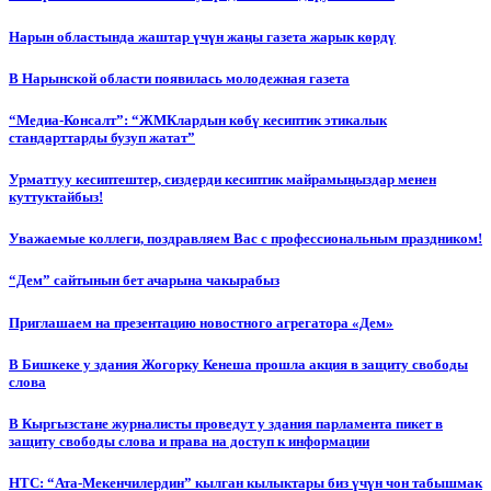
Нарын областында жаштар үчүн жаңы газета жарык көрдү
В Нарынской области появилась молодежная газета
“Медиа-Консалт”: “ЖМКлардын көбү кесиптик этикалык
стандарттарды бузуп жатат”
Урматтуу кесиптештер, сиздерди кесиптик майрамыңыздар менен
куттуктайбыз!
Уважаемые коллеги, поздравляем Вас с профессиональным праздником!
“Дем” сайтынын бет ачарына чакырабыз
Приглашаем на презентацию новостного агрегатора «Дем»
В Бишкеке у здания Жогорку Кенеша прошла акция в защиту свободы
слова
В Кыргызстане журналисты проведут у здания парламента пикет в
защиту свободы слова и права на доступ к информации
НТС: “Ата-Мекенчилердин” кылган кылыктары биз үчүн чон табышмак