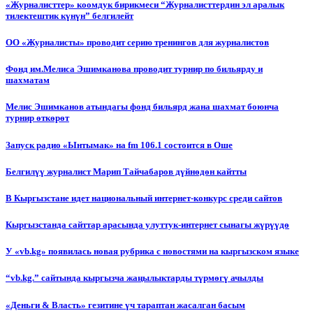
«Журналисттер» коомдук бирикмеси “Журналисттердин эл аралык
тилектештик күнүн” белгилейт
ОО «Журналисты» проводит серию тренингов для журналистов
Фонд им.Мелиса Эшимканова проводит турнир по бильярду и
шахматам
Мелис Эшимканов атындагы фонд бильярд жана шахмат боюнча
турнир өткөрөт
Запуск радио «Ынтымак» на fm 106.1 состоится в Оше
Белгилүү журналист Марип Тайчабаров дүйнөдөн кайтты
В Кыргызстане идет национальный интернет-конкурс среди сайтов
Кыргызстанда сайттар арасында улуттук-интернет сынагы жүрүүдө
У «vb.kg» появилась новая рубрика с новостями на кыргызском языке
“vb.kg.” сайтында кыргызча жаңылыктарды түрмөгү ачылды
«Деньги & Власть» гезитине үч тараптан жасалган басым