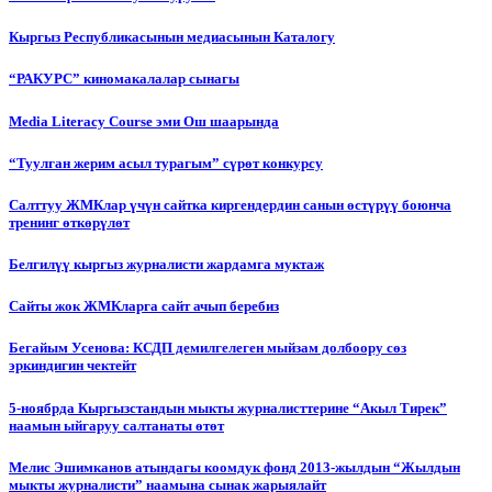
Кыргыз Республикасынын медиасынын Каталогу
“РАКУРС” киномакалалар сынагы
Media Literacy Сourse эми Ош шаарында
“Туулган жерим асыл турагым” сүрөт конкурсу
Салттуу ЖМКлар үчүн сайтка киргендердин санын өстүрүү боюнча
тренинг өткөрүлөт
Белгилүү кыргыз журналисти жардамга муктаж
Сайты жок ЖМКларга сайт ачып беребиз
Бегайым Усенова: КСДП демилгелеген мыйзам долбоору сөз
эркиндигин чектейт
5-ноябрда Кыргызстандын мыкты журналисттерине “Акыл Тирек”
наамын ыйгаруу салтанаты өтөт
Мелис Эшимканов атындагы коомдук фонд 2013-жылдын “Жылдын
мыкты журналисти” наамына сынак жарыялайт