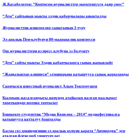
Ж.Касаболотов: “Көптөгөн журналисттер маектешүүгө даяр эмес”
“Дем” сайтынын мыкты элдик кабарчылары аныкталды
Журналисттик иликтөөлөр сынагынын 3-туру
Эл аралык Пен-клубунун 80-мааракелик конгресси
Ош журналисттери өз пресс-клубуна ээ болушту
“Дем” сайты мыкты Элдик кабарчыларга сынак жарыялайт
“Жаңылыктар алиппеси” семинарына катышууга сынак жарыланды
Cкончался известный журналист Алым Токтомушев
Кылмыш жасалгандыгы жөнүндө атайылап жалган маалымат
тараткандар жоопко тартылат
Бишкекте студенттик “Медиа Көпөлөк – 2014” медиафестивалга
катышууга катталуу башталды
Басма сөз эркиндигинин эл аралык күнүнө карата “Антиөрдөк” деп
аталган флеш-моб уюштурулат