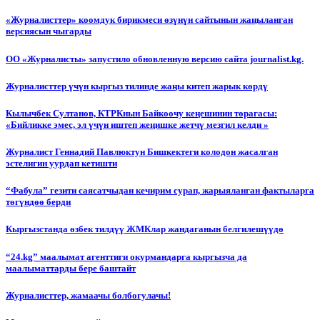
«Журналисттер» коомдук бирикмеси өзүнүн сайтынын жаңыланган
версиясын чыгарды
ОО «Журналисты» запустило обновленную версию сайта journalist.kg.
Журналисттер үчүн кыргыз тилинде жаңы китеп жарык көрдү
Кылычбек Султанов, КТРКнын Байкоочу кеңешинин төрагасы:
«Бийликке эмес, эл үчүн иштеп жеңишке жетчү мезгил келди »
Журналист Геннадий Павлюктун Бишкектеги колодон жасалган
эстелигин уурдап кетишти
“Фабула” гезити саясатчыдан кечирим сурап, жарыяланган фактыларга
төгүндөө берди
Кыргызстанда өзбек тилдүү ЖМКлар жандаганын белгилешүүдө
“24.kg” маалымат агенттиги окурмандарга кыргызча да
маалыматтарды бере баштайт
Журналисттер, жамаачы болбогулачы!