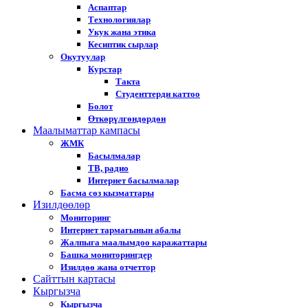
Аспаптар
Технологиялар
Укук жана этика
Кесиптик сырлар
Окутуулар
Курстар
Такта
Студенттерди каттоо
Болот
Өткөрүлгөндөрдөн
Маалыматтар кампасы
ЖМК
Басылмалар
ТВ, радио
Интернет басылмалар
Басма сөз кызматтары
Изилдөөлөр
Мониторинг
Интернет тармагынын абалы
Жалпыга маалымдоо каражаттары
Башка мониторингдер
Изилдөө жана отчеттор
Cайттын картасы
Кыргызча
Кыргызча