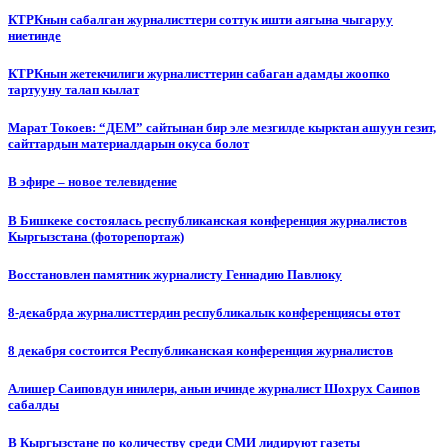
КТРКнын сабалган журналисттери соттук ишти аягына чыгаруу
ниетинде
КТРКнын жетекчилиги журналисттерин сабаган адамды жоопко
тартууну талап кылат
Марат Токоев: “ДЕМ” сайтынан бир эле мезгилде кырктан ашуун гезит,
сайттардын материалдарын окуса болот
В эфире – новое телевидение
В Бишкеке состоялась республиканская конференция журналистов
Кыргызстана (фоторепортаж)
Восстановлен памятник журналисту Геннадию Павлюку
8-декабрда журналисттердин республикалык конференциясы өтөт
8 декабря состоится Республиканская конференция журналистов
Алишер Саиповдун инилери, анын ичинде журналист Шохрух Саипов
сабалды
В Кыргызстане по количеству среди СМИ лидируют газеты