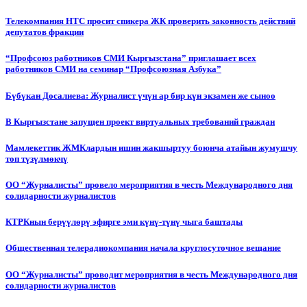
Телекомпания НТС просит спикера ЖК проверить законность действий
депутатов фракции
“Профсоюз работников СМИ Кыргызстана” приглашает всех
работников СМИ на семинар “Профсоюзная Азбука”
Бүбүкан Досалиева: Журналист үчүн ар бир күн экзамен же сыноо
В Кыргызстане запущен проект виртуальных требований граждан
Мамлекеттик ЖМКлардын ишин жакшыртуу боюнча атайын жумушчу
топ түзүлмөкчү
ОО “Журналисты” провело мероприятия в честь Международного дня
солидарности журналистов
КТРКнын берүүлөрү эфирге эми күнү-түнү чыга баштады
Общественная телерадиокомпания начала круглосуточное вещание
ОО “Журналисты” проводит мероприятия в честь Международного дня
солидарности журналистов