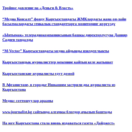
Тройное давление на «Деньги & Власть»
“Медиа Консалт” фонду Кыргызстандагы ЖМКлардагы жана он-лайн
басылмалардагы этикалык стандарттарга мониторинг жүргүздү
«Ынтымак» телерадиокомпаниясынын башкы директорлугуна Данияр
Садиев тандалды
“М-Vector” Кыргызстандагы медиа айдыңды изилдеп чыкты
Кыргызстандык журналисттер мекенине кайтып келе жатышат
Кыргызстанские журналисты едут домой
В Афганистане, в городке Ишкашим застряли два журналиста из
Кыргызстана
Медиа: соттошуулар арааны
www.journalist.kg сайтында алгачкы блогдор ачылып баштады
На юге Кыргызстана стала вновь издаваться газета «Дайджест»