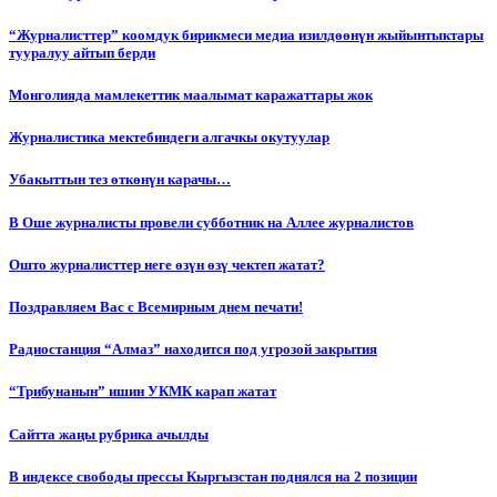
“Журналисттер” коомдук бирикмеси медиа изилдөөнүн жыйынтыктары
тууралуу айтып берди
Монголияда мамлекеттик маалымат каражаттары жок
Журналистика мектебиндеги алгачкы окутуулар
Убакыттын тез өткөнүн карачы…
В Оше журналисты провели субботник на Аллее журналистов
Ошто журналисттер неге өзүн өзү чектеп жатат?
Поздравляем Вас с Всемирным днем печати!
Радиостанция “Алмаз” находится под угрозой закрытия
“Трибунанын” ишин УКМК карап жатат
Сайтта жаңы рубрика ачылды
В индексе свободы прессы Кыргызстан поднялся на 2 позиции