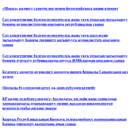
«Марал» радиосу сүрөтчүлөр менен фотографтарга акция өткөрөт
Сот адилеттигине болгон мүмкүнчүлүк жана укук темасын чагылдыруу
боюнча журналисттердин арасында республикалык сынак
Сот адилеттигине болгон мүмкүнчүлүк жана укук маселесин
чагылдыруу боюнча тренингге катышууга журналисттер арасында
сынак
Сот адилеттигине болгон мүмкүнчүлүк жана укук темасын чагылдыруу
боюнча туруктуу рубрикаларды ачууга ЖМКлардын арасында сынак
Белгилүү ардагер журналист, коомдук ишмер Кенжалы Сарымсаков көз
жумду
Орозалы бул өмүрдөн кетсе да, көңүлүбүздөн кетпейт
КР радио-телеберүүлөрдөгү, басмадагы, он-лайн жана социалдык
тармактардагы душмандашуу тилине жасалган изилдөөлөрдүн
кезектеги этабы аягына чыкты
Кыргыз Республикасынын Коомдук телерадиоберүү корпорациясынын
Башкы директору кызматына ачык сынак