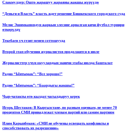
Слакмулдер: Ошто жарашуу жараяны жакшы жүрүүдө
“Деньги и Власть” власть ждет решение Бишкекского городского суда
Мелис Эшимкановдун жаркын элесине арналган кичи футбол турнири
өткөрүлдү
Текебаев үч гезит менен соттошууда
Второй этап обучения журналистов продолжится в июле
Журналисттер үчүн окуулардын экинчи этабы июлда башталат
Радио “Ынтымак”: “Все хорошо!”
Радио “Ынтымак”: “Баардыгы жакшы!”
Чыр-чатакты өтө кылдат чагылдыруу керек
Игорь Шестаков: В Кыргызстане, по разным оценкам, не менее 70
процентов СМИ принадлежат членам партий или самим партиям
Илим Карыпбеков: «СМИ не обучены освещать конфликты и
способствовать их разрешению»