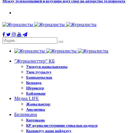
Между телекомпанией и ведущим идет спор на авторство телепроекта
”Журналисттер” КБ
Уюмдун жаңылыктары
Уюм тууралуу
Башкармалык
Команда
Шериктер
Байланыш
Медиа LIFE
Жанылыктар
Аналитика
Билимкана
Китепкана
КР журналисттеринин этикалык кодекси
Кызыктуу жана пайдалуу