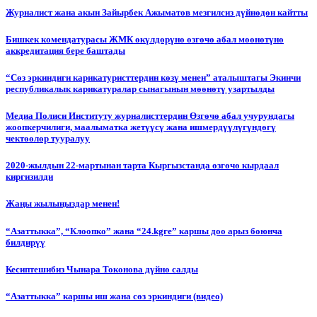
Журналист жана акын Зайырбек Ажыматов мезгилсиз дүйнөдөн кайтты
Бишкек комендатурасы ЖМК өкүлдөрүнө өзгөчө абал мөөнөтүнө
аккредитация бере баштады
“Сөз эркиндиги карикатуристтердин көзү менен” аталыштагы Экинчи
республикалык карикатуралар сынагынын мөөнөтү узартылды
Медиа Полиси Институту журналисттердин Өзгөчө абал учурундагы
жоопкерчилиги, маалыматка жетүүсү жана ишмердүүлүгүндөгү
чектөөлөр тууралуу
2020-жылдын 22-мартынан тарта Кыргызстанда өзгөчө кырдаал
киргизилди
Жаңы жылыңыздар менен!
“Азаттыкка”, “Клоопко” жана “24.kgге” каршы доо арыз боюнча
билдирүү
Кесиптешибиз Чынара Токонова дүйнө салды
“Азаттыкка” каршы иш жана сөз эркиндиги (видео)