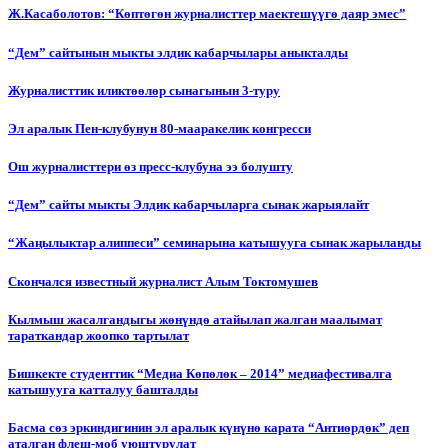
Ж.Касаболотов: “Көптөгөн журналисттер маектешүүгө даяр эмес”
“Дем” сайтынын мыкты элдик кабарчылары аныкталды
Журналисттик иликтөөлөр сынагынын 3-туру
Эл аралык Пен-клубунун 80-мааракелик конгресси
Ош журналисттери өз пресс-клубуна ээ болушту
“Дем” сайты мыкты Элдик кабарчыларга сынак жарыялайт
“Жаңылыктар алиппеси” семинарына катышууга сынак жарыланды
Cкончался известный журналист Алым Токтомушев
Кылмыш жасалгандыгы жөнүндө атайылап жалган маалымат
тараткандар жоопко тартылат
Бишкекте студенттик “Медиа Көпөлөк – 2014” медиафестивалга
катышууга катталуу башталды
Басма сөз эркиндигинин эл аралык күнүнө карата “Антиөрдөк” деп
аталган флеш-моб уюштурулат