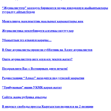
“Журналисттер” коомдук бирикмеси медиа изилдөөнүн жыйынтыктары
тууралуу айтып берди
Монголияда мамлекеттик маалымат каражаттары жок
Журналистика мектебиндеги алгачкы окутуулар
Убакыттын тез өткөнүн карачы…
В Оше журналисты провели субботник на Аллее журналистов
Ошто журналисттер неге өзүн өзү чектеп жатат?
Поздравляем Вас с Всемирным днем печати!
Радиостанция “Алмаз” находится под угрозой закрытия
“Трибунанын” ишин УКМК карап жатат
Сайтта жаңы рубрика ачылды
В индексе свободы прессы Кыргызстан поднялся на 2 позиции