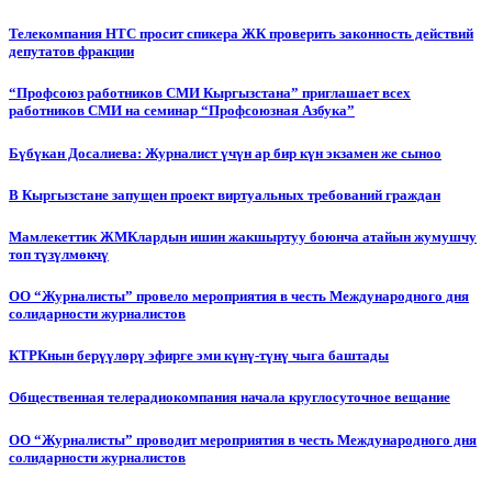
Телекомпания НТС просит спикера ЖК проверить законность действий
депутатов фракции
“Профсоюз работников СМИ Кыргызстана” приглашает всех
работников СМИ на семинар “Профсоюзная Азбука”
Бүбүкан Досалиева: Журналист үчүн ар бир күн экзамен же сыноо
В Кыргызстане запущен проект виртуальных требований граждан
Мамлекеттик ЖМКлардын ишин жакшыртуу боюнча атайын жумушчу
топ түзүлмөкчү
ОО “Журналисты” провело мероприятия в честь Международного дня
солидарности журналистов
КТРКнын берүүлөрү эфирге эми күнү-түнү чыга баштады
Общественная телерадиокомпания начала круглосуточное вещание
ОО “Журналисты” проводит мероприятия в честь Международного дня
солидарности журналистов