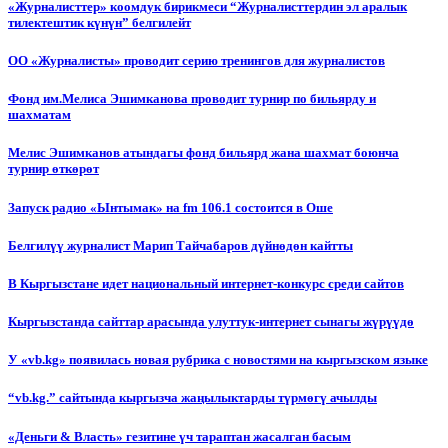
«Журналисттер» коомдук бирикмеси “Журналисттердин эл аралык
тилектештик күнүн” белгилейт
ОО «Журналисты» проводит серию тренингов для журналистов
Фонд им.Мелиса Эшимканова проводит турнир по бильярду и
шахматам
Мелис Эшимканов атындагы фонд бильярд жана шахмат боюнча
турнир өткөрөт
Запуск радио «Ынтымак» на fm 106.1 состоится в Оше
Белгилүү журналист Марип Тайчабаров дүйнөдөн кайтты
В Кыргызстане идет национальный интернет-конкурс среди сайтов
Кыргызстанда сайттар арасында улуттук-интернет сынагы жүрүүдө
У «vb.kg» появилась новая рубрика с новостями на кыргызском языке
“vb.kg.” сайтында кыргызча жаңылыктарды түрмөгү ачылды
«Деньги & Власть» гезитине үч тараптан жасалган басым