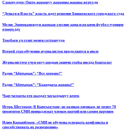
Слакмулдер: Ошто жарашуу жараяны жакшы жүрүүдө
“Деньги и Власть” власть ждет решение Бишкекского городского суда
Мелис Эшимкановдун жаркын элесине арналган кичи футбол турнири
өткөрүлдү
Текебаев үч гезит менен соттошууда
Второй этап обучения журналистов продолжится в июле
Журналисттер үчүн окуулардын экинчи этабы июлда башталат
Радио “Ынтымак”: “Все хорошо!”
Радио “Ынтымак”: “Баардыгы жакшы!”
Чыр-чатакты өтө кылдат чагылдыруу керек
Игорь Шестаков: В Кыргызстане, по разным оценкам, не менее 70
процентов СМИ принадлежат членам партий или самим партиям
Илим Карыпбеков: «СМИ не обучены освещать конфликты и
способствовать их разрешению»