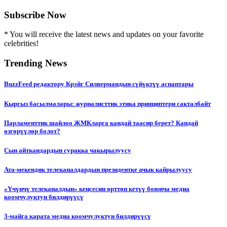
Subscribe Now
* You will receive the latest news and updates on your favorite
celebrities!
Trending News
BuzzFeed редактору Крэйг Силвермандын сүйүктүү аспаптары
Кыргыз басылмалары: журналисттик этика принциптери сакталбайт
Парламенттик шайлоо ЖМКларга кандай таасир берет? Кандай
өзгөрүүлөр болот?
Сын айткандардын суракка чакырылуусу
Ата-мекендик телеканалдардын президентке ачык кайрылуусу
«Үчүнчү телеканалдын» кеңсесин өрттөп кетүү боюнча медиа
коомчулуктун билдирүүсү
3-майга карата медиа коомчулуктун билдирүүсү