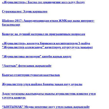
«Журналисттер»: Басма сөз эркиндигине кол салуу болду
Сурамжылоо: Элдик каржылоо
Шайлоо-2017: Аккредитациядан өткөн ЖМКлар жана интернет-
басылмалар
Конкурс на лучший материал по приграничным вопросам
«Журналисттер» коомдук бирикмеси кесиптештерди 3-майда
“Журналисттер аллеясында” көчөттөрдү отургузууга чакырат
“Журналистика негиздери” китеби жарык көрдү
“Азаттык” фотосынак жарыялайт
Кыргыз гезиттерин тушаган каатчылык
Журналисттер үчүн шайлоо боюнча чакан окуу куралы
Адам укуктары жаатындагы мыкты журналисттик иликтөө үчүн
улуттук конкурс
“ЫНТЫМАК” Медиа мектепке окуу үчүн сынак жарыялайт