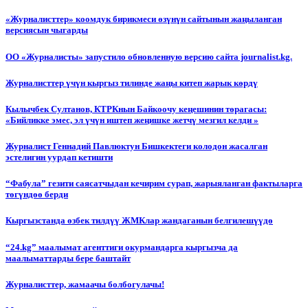
«Журналисттер» коомдук бирикмеси өзүнүн сайтынын жаңыланган
версиясын чыгарды
ОО «Журналисты» запустило обновленную версию сайта journalist.kg.
Журналисттер үчүн кыргыз тилинде жаңы китеп жарык көрдү
Кылычбек Султанов, КТРКнын Байкоочу кеңешинин төрагасы:
«Бийликке эмес, эл үчүн иштеп жеңишке жетчү мезгил келди »
Журналист Геннадий Павлюктун Бишкектеги колодон жасалган
эстелигин уурдап кетишти
“Фабула” гезити саясатчыдан кечирим сурап, жарыяланган фактыларга
төгүндөө берди
Кыргызстанда өзбек тилдүү ЖМКлар жандаганын белгилешүүдө
“24.kg” маалымат агенттиги окурмандарга кыргызча да
маалыматтарды бере баштайт
Журналисттер, жамаачы болбогулачы!