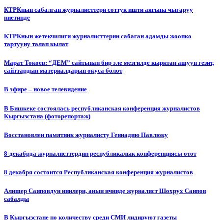
КТРКнын сабалган журналисттери соттук ишти аягына чыгаруу
ниетинде
КТРКнын жетекчилиги журналисттерин сабаган адамды жоопко
тартууну талап кылат
Марат Токоев: “ДЕМ” сайтынан бир эле мезгилде кырктан ашуун гезит,
сайттардын материалдарын окуса болот
В эфире – новое телевидение
В Бишкеке состоялась республиканская конференция журналистов
Кыргызстана (фоторепортаж)
Восстановлен памятник журналисту Геннадию Павлюку
8-декабрда журналисттердин республикалык конференциясы өтөт
8 декабря состоится Республиканская конференция журналистов
Алишер Саиповдун инилери, анын ичинде журналист Шохрух Саипов
сабалды
В Кыргызстане по количеству среди СМИ лидируют газеты