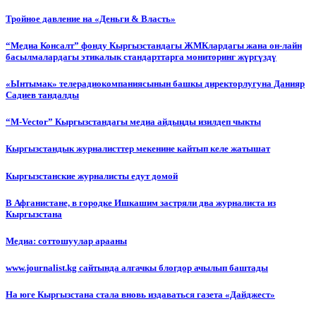
Тройное давление на «Деньги & Власть»
“Медиа Консалт” фонду Кыргызстандагы ЖМКлардагы жана он-лайн
басылмалардагы этикалык стандарттарга мониторинг жүргүздү
«Ынтымак» телерадиокомпаниясынын башкы директорлугуна Данияр
Садиев тандалды
“М-Vector” Кыргызстандагы медиа айдыңды изилдеп чыкты
Кыргызстандык журналисттер мекенине кайтып келе жатышат
Кыргызстанские журналисты едут домой
В Афганистане, в городке Ишкашим застряли два журналиста из
Кыргызстана
Медиа: соттошуулар арааны
www.journalist.kg сайтында алгачкы блогдор ачылып баштады
На юге Кыргызстана стала вновь издаваться газета «Дайджест»