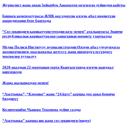
Журналист жана акын Зайырбек Ажыматов мезгилсиз дүйнөдөн кайтты
Бишкек комендатурасы ЖМК өкүлдөрүнө өзгөчө абал мөөнөтүнө
аккредитация бере баштады
“Сөз эркиндиги карикатуристтердин көзү менен” аталыштагы Экинчи
республикалык карикатуралар сынагынын мөөнөтү узартылды
Медиа Полиси Институту журналисттердин Өзгөчө абал учурундагы
жоопкерчилиги, маалыматка жетүүсү жана ишмердүүлүгүндөгү
чектөөлөр тууралуу
2020-жылдын 22-мартынан тарта Кыргызстанда өзгөчө кырдаал
киргизилди
Жаңы жылыңыздар менен!
“Азаттыкка”, “Клоопко” жана “24.kgге” каршы доо арыз боюнча
билдирүү
Кесиптешибиз Чынара Токонова дүйнө салды
“Азаттыкка” каршы иш жана сөз эркиндиги (видео)