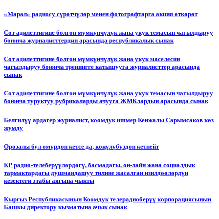
«Марал» радиосу сүрөтчүлөр менен фотографтарга акция өткөрөт
Сот адилеттигине болгон мүмкүнчүлүк жана укук темасын чагылдыруу
боюнча журналисттердин арасында республикалык сынак
Сот адилеттигине болгон мүмкүнчүлүк жана укук маселесин
чагылдыруу боюнча тренингге катышууга журналисттер арасында
сынак
Сот адилеттигине болгон мүмкүнчүлүк жана укук темасын чагылдыруу
боюнча туруктуу рубрикаларды ачууга ЖМКлардын арасында сынак
Белгилүү ардагер журналист, коомдук ишмер Кенжалы Сарымсаков көз
жумду
Орозалы бул өмүрдөн кетсе да, көңүлүбүздөн кетпейт
КР радио-телеберүүлөрдөгү, басмадагы, он-лайн жана социалдык
тармактардагы душмандашуу тилине жасалган изилдөөлөрдүн
кезектеги этабы аягына чыкты
Кыргыз Республикасынын Коомдук телерадиоберүү корпорациясынын
Башкы директору кызматына ачык сынак