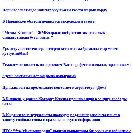
Нарын областында жаштар үчүн жаңы газета жарык көрдү
В Нарынской области появилась молодежная газета
“Медиа-Консалт”: “ЖМКлардын көбү кесиптик этикалык
стандарттарды бузуп жатат”
Урматтуу кесиптештер, сиздерди кесиптик майрамыңыздар менен
куттуктайбыз!
Уважаемые коллеги, поздравляем Вас с профессиональным праздником!
“Дем” сайтынын бет ачарына чакырабыз
Приглашаем на презентацию новостного агрегатора «Дем»
В Бишкеке у здания Жогорку Кенеша прошла акция в защиту свободы
слова
В Кыргызстане журналисты проведут у здания парламента пикет в
защиту свободы слова и права на доступ к информации
НТС: “Ата-Мекенчилердин” кылган кылыктары биз үчүн чон табышмак