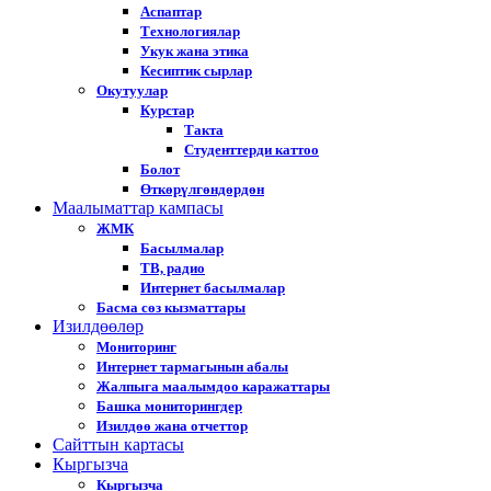
Аспаптар
Технологиялар
Укук жана этика
Кесиптик сырлар
Окутуулар
Курстар
Такта
Студенттерди каттоо
Болот
Өткөрүлгөндөрдөн
Маалыматтар кампасы
ЖМК
Басылмалар
ТВ, радио
Интернет басылмалар
Басма сөз кызматтары
Изилдөөлөр
Мониторинг
Интернет тармагынын абалы
Жалпыга маалымдоо каражаттары
Башка мониторингдер
Изилдөө жана отчеттор
Cайттын картасы
Кыргызча
Кыргызча