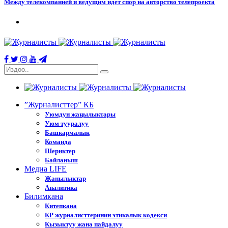
Между телекомпанией и ведущим идет спор на авторство телепроекта
”Журналисттер” КБ
Уюмдун жаңылыктары
Уюм тууралуу
Башкармалык
Команда
Шериктер
Байланыш
Медиа LIFE
Жанылыктар
Аналитика
Билимкана
Китепкана
КР журналисттеринин этикалык кодекси
Кызыктуу жана пайдалуу