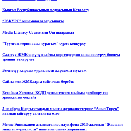
Кыргыз Республикасынын медиасынын Каталогу
“РАКУРС” киномакалалар сынагы
Media Literacy Сourse эми Ош шаарында
“Туулган жерим асыл турагым” сүрөт конкурсу
Салттуу ЖМКлар үчүн сайтка киргендердин санын өстүрүү боюнча
тренинг өткөрүлөт
Белгилүү кыргыз журналисти жардамга муктаж
Сайты жок ЖМКларга сайт ачып беребиз
Бегайым Усенова: КСДП демилгелеген мыйзам долбоору сөз
эркиндигин чектейт
5-ноябрда Кыргызстандын мыкты журналисттерине “Акыл Тирек”
наамын ыйгаруу салтанаты өтөт
Мелис Эшимканов атындагы коомдук фонд 2013-жылдын “Жылдын
мыкты журналисти” наамына сынак жарыялайт