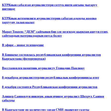
КТРКнын сабалган журналисттери соттук ишти аягына чыгаруу
ниетинде
КТРКнын жетекчилиги журналисттерин сабаган адамды жоопко
тартууну талап кылат
Марат Токоев: “ДЕМ” сайтынан бир эле мезгилде кырктан ашуун гезит,
сайттардын материалдарын окуса болот
В эфире – новое телевидение
В Бишкеке состоялась республиканская конференция журналистов
Кыргызстана (фоторепортаж)
Восстановлен памятник журналисту Геннадию Павлюку
8-декабрда журналисттердин республикалык конференциясы өтөт
8 декабря состоится Республиканская конференция журналистов
Алишер Саиповдун инилери, анын ичинде журналист Шохрух Саипов
сабалды
В Кыргызстане по количеству среди СМИ лидируют газеты