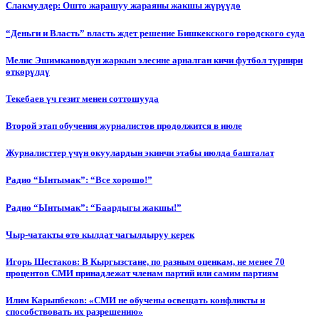
Слакмулдер: Ошто жарашуу жараяны жакшы жүрүүдө
“Деньги и Власть” власть ждет решение Бишкекского городского суда
Мелис Эшимкановдун жаркын элесине арналган кичи футбол турнири
өткөрүлдү
Текебаев үч гезит менен соттошууда
Второй этап обучения журналистов продолжится в июле
Журналисттер үчүн окуулардын экинчи этабы июлда башталат
Радио “Ынтымак”: “Все хорошо!”
Радио “Ынтымак”: “Баардыгы жакшы!”
Чыр-чатакты өтө кылдат чагылдыруу керек
Игорь Шестаков: В Кыргызстане, по разным оценкам, не менее 70
процентов СМИ принадлежат членам партий или самим партиям
Илим Карыпбеков: «СМИ не обучены освещать конфликты и
способствовать их разрешению»