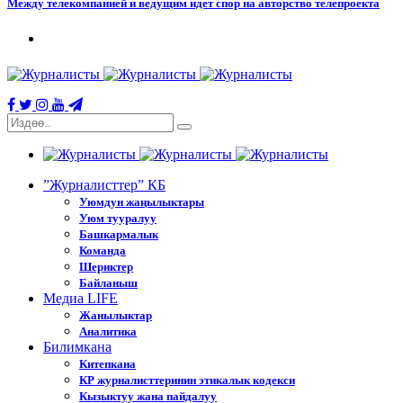
Между телекомпанией и ведущим идет спор на авторство телепроекта
”Журналисттер” КБ
Уюмдун жаңылыктары
Уюм тууралуу
Башкармалык
Команда
Шериктер
Байланыш
Медиа LIFE
Жанылыктар
Аналитика
Билимкана
Китепкана
КР журналисттеринин этикалык кодекси
Кызыктуу жана пайдалуу