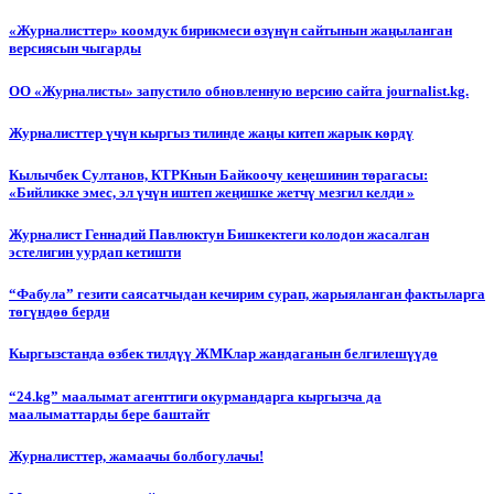
«Журналисттер» коомдук бирикмеси өзүнүн сайтынын жаңыланган
версиясын чыгарды
ОО «Журналисты» запустило обновленную версию сайта journalist.kg.
Журналисттер үчүн кыргыз тилинде жаңы китеп жарык көрдү
Кылычбек Султанов, КТРКнын Байкоочу кеңешинин төрагасы:
«Бийликке эмес, эл үчүн иштеп жеңишке жетчү мезгил келди »
Журналист Геннадий Павлюктун Бишкектеги колодон жасалган
эстелигин уурдап кетишти
“Фабула” гезити саясатчыдан кечирим сурап, жарыяланган фактыларга
төгүндөө берди
Кыргызстанда өзбек тилдүү ЖМКлар жандаганын белгилешүүдө
“24.kg” маалымат агенттиги окурмандарга кыргызча да
маалыматтарды бере баштайт
Журналисттер, жамаачы болбогулачы!