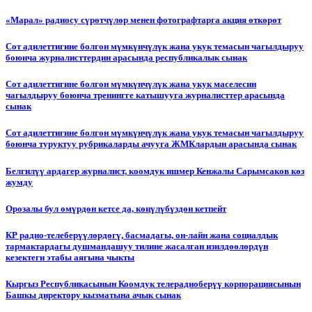
«Марал» радиосу сүрөтчүлөр менен фотографтарга акция өткөрөт
Сот адилеттигине болгон мүмкүнчүлүк жана укук темасын чагылдыруу
боюнча журналисттердин арасында республикалык сынак
Сот адилеттигине болгон мүмкүнчүлүк жана укук маселесин
чагылдыруу боюнча тренингге катышууга журналисттер арасында
сынак
Сот адилеттигине болгон мүмкүнчүлүк жана укук темасын чагылдыруу
боюнча туруктуу рубрикаларды ачууга ЖМКлардын арасында сынак
Белгилүү ардагер журналист, коомдук ишмер Кенжалы Сарымсаков көз
жумду
Орозалы бул өмүрдөн кетсе да, көңүлүбүздөн кетпейт
КР радио-телеберүүлөрдөгү, басмадагы, он-лайн жана социалдык
тармактардагы душмандашуу тилине жасалган изилдөөлөрдүн
кезектеги этабы аягына чыкты
Кыргыз Республикасынын Коомдук телерадиоберүү корпорациясынын
Башкы директору кызматына ачык сынак