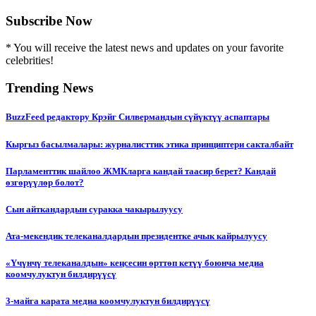
Subscribe Now
* You will receive the latest news and updates on your favorite
celebrities!
Trending News
BuzzFeed редактору Крэйг Силвермандын сүйүктүү аспаптары
Кыргыз басылмалары: журналисттик этика принциптери сакталбайт
Парламенттик шайлоо ЖМКларга кандай таасир берет? Кандай
өзгөрүүлөр болот?
Сын айткандардын суракка чакырылуусу
Ата-мекендик телеканалдардын президентке ачык кайрылуусу
«Үчүнчү телеканалдын» кеңсесин өрттөп кетүү боюнча медиа
коомчулуктун билдирүүсү
3-майга карата медиа коомчулуктун билдирүүсү