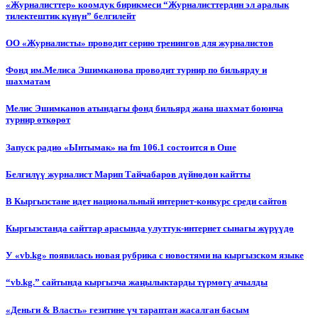
«Журналисттер» коомдук бирикмеси “Журналисттердин эл аралык
тилектештик күнүн” белгилейт
ОО «Журналисты» проводит серию тренингов для журналистов
Фонд им.Мелиса Эшимканова проводит турнир по бильярду и
шахматам
Мелис Эшимканов атындагы фонд бильярд жана шахмат боюнча
турнир өткөрөт
Запуск радио «Ынтымак» на fm 106.1 состоится в Оше
Белгилүү журналист Марип Тайчабаров дүйнөдөн кайтты
В Кыргызстане идет национальный интернет-конкурс среди сайтов
Кыргызстанда сайттар арасында улуттук-интернет сынагы жүрүүдө
У «vb.kg» появилась новая рубрика с новостями на кыргызском языке
“vb.kg.” сайтында кыргызча жаңылыктарды түрмөгү ачылды
«Деньги & Власть» гезитине үч тараптан жасалган басым