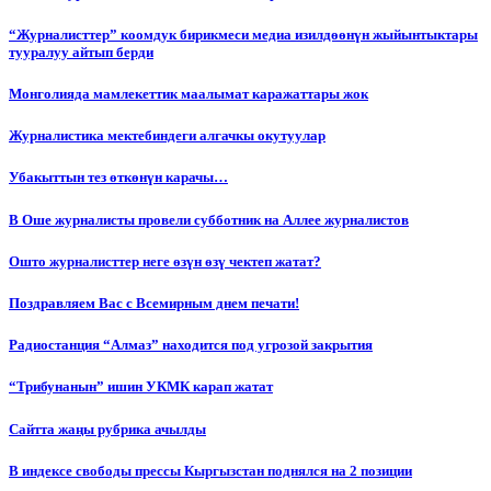
“Журналисттер” коомдук бирикмеси медиа изилдөөнүн жыйынтыктары
тууралуу айтып берди
Монголияда мамлекеттик маалымат каражаттары жок
Журналистика мектебиндеги алгачкы окутуулар
Убакыттын тез өткөнүн карачы…
В Оше журналисты провели субботник на Аллее журналистов
Ошто журналисттер неге өзүн өзү чектеп жатат?
Поздравляем Вас с Всемирным днем печати!
Радиостанция “Алмаз” находится под угрозой закрытия
“Трибунанын” ишин УКМК карап жатат
Сайтта жаңы рубрика ачылды
В индексе свободы прессы Кыргызстан поднялся на 2 позиции