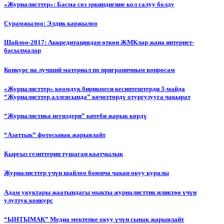
«Журналисттер»: Басма сөз эркиндигине кол салуу болду
Сурамжылоо: Элдик каржылоо
Шайлоо-2017: Аккредитациядан өткөн ЖМКлар жана интернет-
басылмалар
Конкурс на лучший материал по приграничным вопросам
«Журналисттер» коомдук бирикмеси кесиптештерди 3-майда
“Журналисттер аллеясында” көчөттөрдү отургузууга чакырат
“Журналистика негиздери” китеби жарык көрдү
“Азаттык” фотосынак жарыялайт
Кыргыз гезиттерин тушаган каатчылык
Журналисттер үчүн шайлоо боюнча чакан окуу куралы
Адам укуктары жаатындагы мыкты журналисттик иликтөө үчүн
улуттук конкурс
“ЫНТЫМАК” Медиа мектепке окуу үчүн сынак жарыялайт