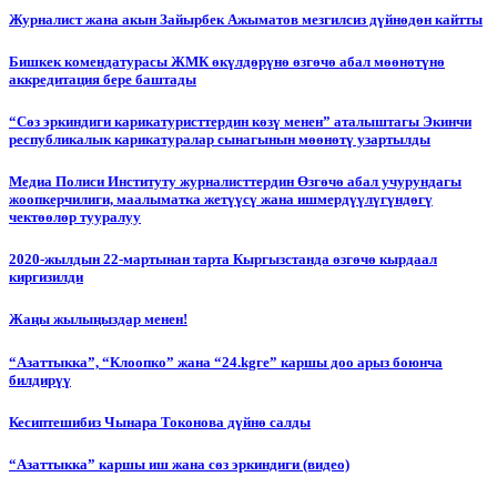
Журналист жана акын Зайырбек Ажыматов мезгилсиз дүйнөдөн кайтты
Бишкек комендатурасы ЖМК өкүлдөрүнө өзгөчө абал мөөнөтүнө
аккредитация бере баштады
“Сөз эркиндиги карикатуристтердин көзү менен” аталыштагы Экинчи
республикалык карикатуралар сынагынын мөөнөтү узартылды
Медиа Полиси Институту журналисттердин Өзгөчө абал учурундагы
жоопкерчилиги, маалыматка жетүүсү жана ишмердүүлүгүндөгү
чектөөлөр тууралуу
2020-жылдын 22-мартынан тарта Кыргызстанда өзгөчө кырдаал
киргизилди
Жаңы жылыңыздар менен!
“Азаттыкка”, “Клоопко” жана “24.kgге” каршы доо арыз боюнча
билдирүү
Кесиптешибиз Чынара Токонова дүйнө салды
“Азаттыкка” каршы иш жана сөз эркиндиги (видео)