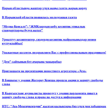
Нарын областында жаштар үчүн жаңы газета жарык көрдү
В Нарынской области появилась молодежная газета
“Медиа-Консалт”: “ЖМКлардын көбү кесиптик этикалык
стандарттарды бузуп жатат”
Урматтуу кесиптештер, сиздерди кесиптик майрамыңыздар менен
куттуктайбыз!
Уважаемые коллеги, поздравляем Вас с профессиональным праздником!
“Дем” сайтынын бет ачарына чакырабыз
Приглашаем на презентацию новостного агрегатора «Дем»
В Бишкеке у здания Жогорку Кенеша прошла акция в защиту свободы
слова
В Кыргызстане журналисты проведут у здания парламента пикет в
защиту свободы слова и права на доступ к информации
НТС: “Ата-Мекенчилердин” кылган кылыктары биз үчүн чон табышмак