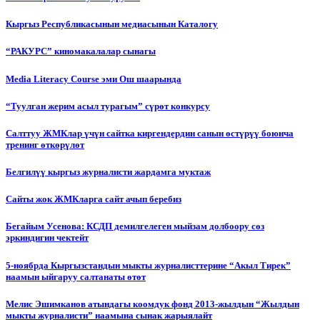
Кыргыз Республикасынын медиасынын Каталогу
“РАКУРС” киномакалалар сынагы
Media Literacy Сourse эми Ош шаарында
“Туулган жерим асыл турагым” сүрөт конкурсу
Салттуу ЖМКлар үчүн сайтка киргендердин санын өстүрүү боюнча
тренинг өткөрүлөт
Белгилүү кыргыз журналисти жардамга муктаж
Сайты жок ЖМКларга сайт ачып беребиз
Бегайым Усенова: КСДП демилгелеген мыйзам долбоору сөз
эркиндигин чектейт
5-ноябрда Кыргызстандын мыкты журналисттерине “Акыл Тирек”
наамын ыйгаруу салтанаты өтөт
Мелис Эшимканов атындагы коомдук фонд 2013-жылдын “Жылдын
мыкты журналисти” наамына сынак жарыялайт