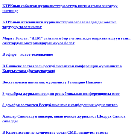
КТРКнын сабалган журналисттери соттук ишти аягына чыгаруу
ниетинде
КТРКнын жетекчилиги журналисттерин сабаган адамды жоопко
тартууну талап кылат
Марат Токоев: “ДЕМ” сайтынан бир эле мезгилде кырктан ашуун гезит,
сайттардын материалдарын окуса болот
В эфире – новое телевидение
В Бишкеке состоялась республиканская конференция журналистов
Кыргызстана (фоторепортаж)
Восстановлен памятник журналисту Геннадию Павлюку
8-декабрда журналисттердин республикалык конференциясы өтөт
8 декабря состоится Республиканская конференция журналистов
Алишер Саиповдун инилери, анын ичинде журналист Шохрух Саипов
сабалды
В Кыргызстане по количеству среди СМИ лидируют газеты