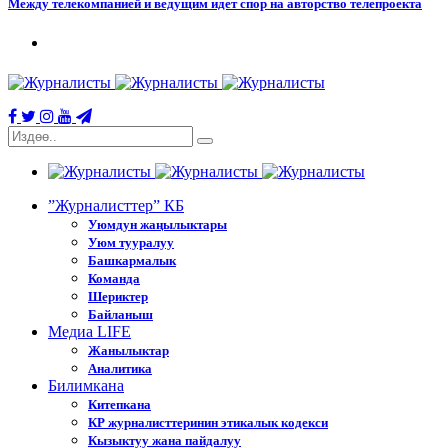
Между телекомпанией и ведущим идет спор на авторство телепроекта
”Журналисттер” КБ
Уюмдун жаңылыктары
Уюм тууралуу
Башкармалык
Команда
Шериктер
Байланыш
Медиа LIFE
Жанылыктар
Аналитика
Билимкана
Китепкана
КР журналисттеринин этикалык кодекси
Кызыктуу жана пайдалуу