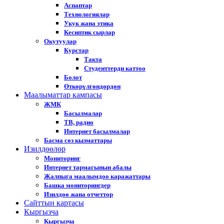
Аспаптар
Технологиялар
Укук жана этика
Кесиптик сырлар
Окутуулар
Курстар
Такта
Студенттерди каттоо
Болот
Өткөрүлгөндөрдөн
Маалыматтар кампасы
ЖМК
Басылмалар
ТВ, радио
Интернет басылмалар
Басма сөз кызматтары
Изилдөөлөр
Мониторинг
Интернет тармагынын абалы
Жалпыга маалымдоо каражаттары
Башка мониторингдер
Изилдөө жана отчеттор
Cайттын картасы
Кыргызча
Кыргызча