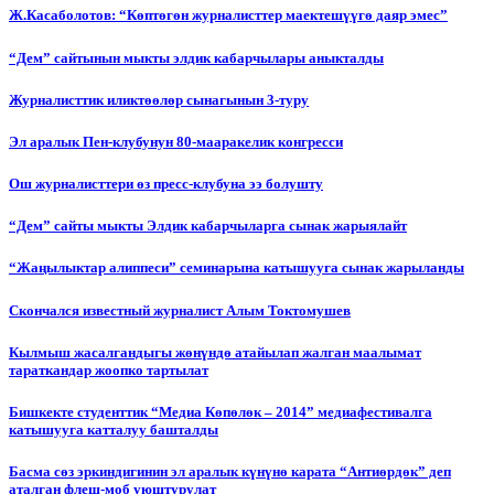
Ж.Касаболотов: “Көптөгөн журналисттер маектешүүгө даяр эмес”
“Дем” сайтынын мыкты элдик кабарчылары аныкталды
Журналисттик иликтөөлөр сынагынын 3-туру
Эл аралык Пен-клубунун 80-мааракелик конгресси
Ош журналисттери өз пресс-клубуна ээ болушту
“Дем” сайты мыкты Элдик кабарчыларга сынак жарыялайт
“Жаңылыктар алиппеси” семинарына катышууга сынак жарыланды
Cкончался известный журналист Алым Токтомушев
Кылмыш жасалгандыгы жөнүндө атайылап жалган маалымат
тараткандар жоопко тартылат
Бишкекте студенттик “Медиа Көпөлөк – 2014” медиафестивалга
катышууга катталуу башталды
Басма сөз эркиндигинин эл аралык күнүнө карата “Антиөрдөк” деп
аталган флеш-моб уюштурулат