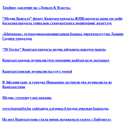
Тройное давление на «Деньги & Власть»
“Медиа Консалт” фонду Кыргызстандагы ЖМКлардагы жана он-лайн
басылмалардагы этикалык стандарттарга мониторинг жүргүздү
«Ынтымак» телерадиокомпаниясынын башкы директорлугуна Данияр
Садиев тандалды
“М-Vector” Кыргызстандагы медиа айдыңды изилдеп чыкты
Кыргызстандык журналисттер мекенине кайтып келе жатышат
Кыргызстанские журналисты едут домой
В Афганистане, в городке Ишкашим застряли два журналиста из
Кыргызстана
Медиа: соттошуулар арааны
www.journalist.kg сайтында алгачкы блогдор ачылып баштады
На юге Кыргызстана стала вновь издаваться газета «Дайджест»