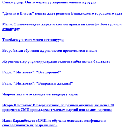
Слакмулдер: Ошто жарашуу жараяны жакшы жүрүүдө
“Деньги и Власть” власть ждет решение Бишкекского городского суда
Мелис Эшимкановдун жаркын элесине арналган кичи футбол турнири
өткөрүлдү
Текебаев үч гезит менен соттошууда
Второй этап обучения журналистов продолжится в июле
Журналисттер үчүн окуулардын экинчи этабы июлда башталат
Радио “Ынтымак”: “Все хорошо!”
Радио “Ынтымак”: “Баардыгы жакшы!”
Чыр-чатакты өтө кылдат чагылдыруу керек
Игорь Шестаков: В Кыргызстане, по разным оценкам, не менее 70
процентов СМИ принадлежат членам партий или самим партиям
Илим Карыпбеков: «СМИ не обучены освещать конфликты и
способствовать их разрешению»