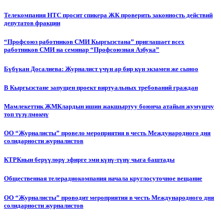
Телекомпания НТС просит спикера ЖК проверить законность действий
депутатов фракции
“Профсоюз работников СМИ Кыргызстана” приглашает всех
работников СМИ на семинар “Профсоюзная Азбука”
Бүбүкан Досалиева: Журналист үчүн ар бир күн экзамен же сыноо
В Кыргызстане запущен проект виртуальных требований граждан
Мамлекеттик ЖМКлардын ишин жакшыртуу боюнча атайын жумушчу
топ түзүлмөкчү
ОО “Журналисты” провело мероприятия в честь Международного дня
солидарности журналистов
КТРКнын берүүлөрү эфирге эми күнү-түнү чыга баштады
Общественная телерадиокомпания начала круглосуточное вещание
ОО “Журналисты” проводит мероприятия в честь Международного дня
солидарности журналистов