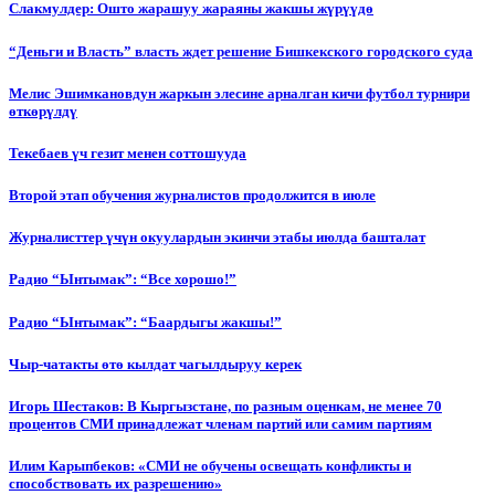
Слакмулдер: Ошто жарашуу жараяны жакшы жүрүүдө
“Деньги и Власть” власть ждет решение Бишкекского городского суда
Мелис Эшимкановдун жаркын элесине арналган кичи футбол турнири
өткөрүлдү
Текебаев үч гезит менен соттошууда
Второй этап обучения журналистов продолжится в июле
Журналисттер үчүн окуулардын экинчи этабы июлда башталат
Радио “Ынтымак”: “Все хорошо!”
Радио “Ынтымак”: “Баардыгы жакшы!”
Чыр-чатакты өтө кылдат чагылдыруу керек
Игорь Шестаков: В Кыргызстане, по разным оценкам, не менее 70
процентов СМИ принадлежат членам партий или самим партиям
Илим Карыпбеков: «СМИ не обучены освещать конфликты и
способствовать их разрешению»