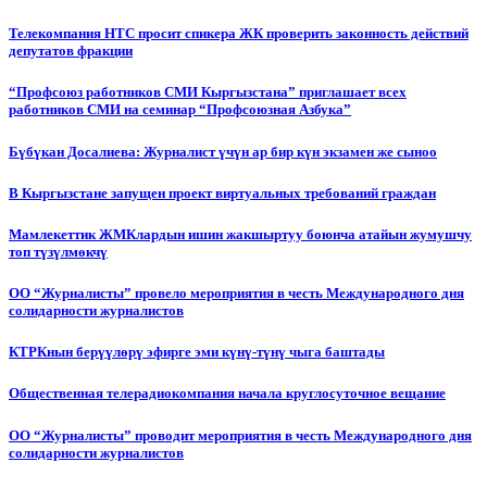
Телекомпания НТС просит спикера ЖК проверить законность действий
депутатов фракции
“Профсоюз работников СМИ Кыргызстана” приглашает всех
работников СМИ на семинар “Профсоюзная Азбука”
Бүбүкан Досалиева: Журналист үчүн ар бир күн экзамен же сыноо
В Кыргызстане запущен проект виртуальных требований граждан
Мамлекеттик ЖМКлардын ишин жакшыртуу боюнча атайын жумушчу
топ түзүлмөкчү
ОО “Журналисты” провело мероприятия в честь Международного дня
солидарности журналистов
КТРКнын берүүлөрү эфирге эми күнү-түнү чыга баштады
Общественная телерадиокомпания начала круглосуточное вещание
ОО “Журналисты” проводит мероприятия в честь Международного дня
солидарности журналистов