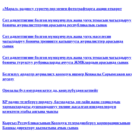
«Марал» радиосу сүрөтчүлөр менен фотографтарга акция өткөрөт
Сот адилеттигине болгон мүмкүнчүлүк жана укук темасын чагылдыруу
боюнча журналисттердин арасында республикалык сынак
Сот адилеттигине болгон мүмкүнчүлүк жана укук маселесин
чагылдыруу боюнча тренингге катышууга журналисттер арасында
сынак
Сот адилеттигине болгон мүмкүнчүлүк жана укук темасын чагылдыруу
боюнча туруктуу рубрикаларды ачууга ЖМКлардын арасында сынак
Белгилүү ардагер журналист, коомдук ишмер Кенжалы Сарымсаков көз
жумду
Орозалы бул өмүрдөн кетсе да, көңүлүбүздөн кетпейт
КР радио-телеберүүлөрдөгү, басмадагы, он-лайн жана социалдык
тармактардагы душмандашуу тилине жасалган изилдөөлөрдүн
кезектеги этабы аягына чыкты
Кыргыз Республикасынын Коомдук телерадиоберүү корпорациясынын
Башкы директору кызматына ачык сынак