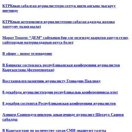
КТРКнын сабалган журналисттери соттук ишти аягына чыгаруу
ниетинде
КТРКнын жетекчилиги журналисттерин сабаган адамды жоопко
тартууну талап кылат
Марат Токоев: “ДЕМ” сайтынан бир эле мезгилде кырктан ашуун гезит,
сайттардын материалдарын окуса болот
В эфире – новое телевидение
В Бишкеке состоялась республиканская конференция журналистов
Кыргызстана (фоторепортаж)
Восстановлен памятник журналисту Геннадию Павлюку
8-декабрда журналисттердин республикалык конференциясы өтөт
8 декабря состоится Республиканская конференция журналистов
Алишер Саиповдун инилери, анын ичинде журналист Шохрух Саипов
сабалды
В Кыргызстане по количеству среди СМИ лидируют газеты