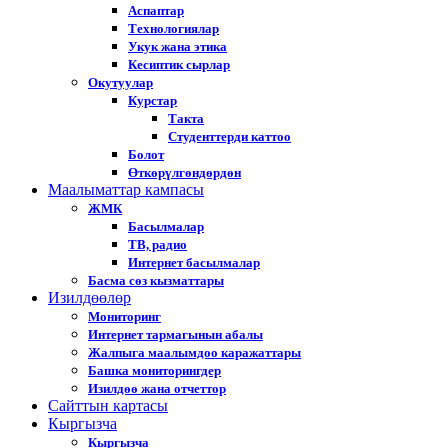
Аспаптар
Технологиялар
Укук жана этика
Кесиптик сырлар
Окутуулар
Курстар
Такта
Студенттерди каттоо
Болот
Өткөрүлгөндөрдөн
Маалыматтар кампасы
ЖМК
Басылмалар
ТВ, радио
Интернет басылмалар
Басма сөз кызматтары
Изилдөөлөр
Мониторинг
Интернет тармагынын абалы
Жалпыга маалымдоо каражаттары
Башка мониторингдер
Изилдөө жана отчеттор
Cайттын картасы
Кыргызча
Кыргызча