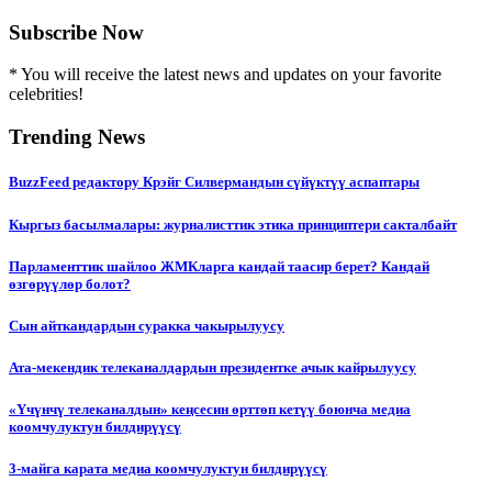
Subscribe Now
* You will receive the latest news and updates on your favorite
celebrities!
Trending News
BuzzFeed редактору Крэйг Силвермандын сүйүктүү аспаптары
Кыргыз басылмалары: журналисттик этика принциптери сакталбайт
Парламенттик шайлоо ЖМКларга кандай таасир берет? Кандай
өзгөрүүлөр болот?
Сын айткандардын суракка чакырылуусу
Ата-мекендик телеканалдардын президентке ачык кайрылуусу
«Үчүнчү телеканалдын» кеңсесин өрттөп кетүү боюнча медиа
коомчулуктун билдирүүсү
3-майга карата медиа коомчулуктун билдирүүсү