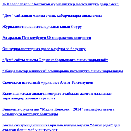
Ж.Касаболотов: “Көптөгөн журналисттер маектешүүгө даяр эмес”
“Дем” сайтынын мыкты элдик кабарчылары аныкталды
Журналисттик иликтөөлөр сынагынын 3-туру
Эл аралык Пен-клубунун 80-мааракелик конгресси
Ош журналисттери өз пресс-клубуна ээ болушту
“Дем” сайты мыкты Элдик кабарчыларга сынак жарыялайт
“Жаңылыктар алиппеси” семинарына катышууга сынак жарыланды
Cкончался известный журналист Алым Токтомушев
Кылмыш жасалгандыгы жөнүндө атайылап жалган маалымат
тараткандар жоопко тартылат
Бишкекте студенттик “Медиа Көпөлөк – 2014” медиафестивалга
катышууга катталуу башталды
Басма сөз эркиндигинин эл аралык күнүнө карата “Антиөрдөк” деп
аталган флеш-моб уюштурулат