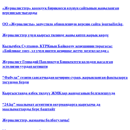
«Журналисттер» коомдук бирикмеси өзүнүн сайтынын жаңыланган
версиясын чыгарды
ОО «Журналисты» запустило обновленную версию сайта journalist.kg.
Журналисттер үчүн кыргыз тилинде жаңы китеп жарык көрдү
Кылычбек Султанов, КТРКнын Байкоочу кеңешинин төрагасы:
«Бийликке эмес, эл үчүн иштеп жеңишке жетчү мезгил келди »
Журналист Геннадий Павлюктун Бишкектеги колодон жасалган
эстелигин уурдап кетишти
“Фабула” гезити саясатчыдан кечирим сурап, жарыяланган фактыларга
төгүндөө берди
Кыргызстанда өзбек тилдүү ЖМКлар жандаганын белгилешүүдө
“24.kg” маалымат агенттиги окурмандарга кыргызча да
маалыматтарды бере баштайт
Журналисттер, жамаачы болбогулачы!