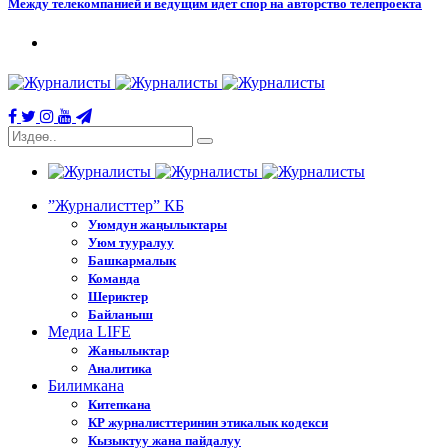
Между телекомпанией и ведущим идет спор на авторство телепроекта
”Журналисттер” КБ
Уюмдун жаңылыктары
Уюм тууралуу
Башкармалык
Команда
Шериктер
Байланыш
Медиа LIFE
Жанылыктар
Аналитика
Билимкана
Китепкана
КР журналисттеринин этикалык кодекси
Кызыктуу жана пайдалуу