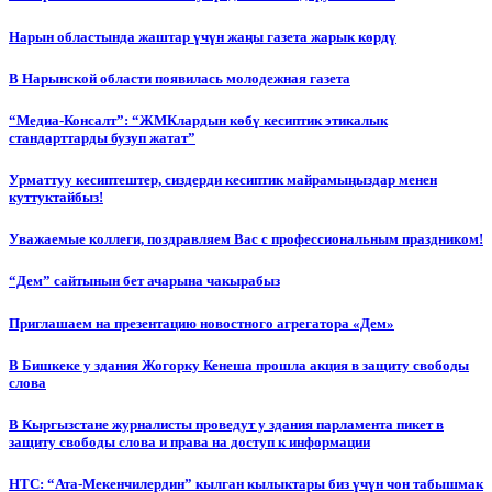
Нарын областында жаштар үчүн жаңы газета жарык көрдү
В Нарынской области появилась молодежная газета
“Медиа-Консалт”: “ЖМКлардын көбү кесиптик этикалык
стандарттарды бузуп жатат”
Урматтуу кесиптештер, сиздерди кесиптик майрамыңыздар менен
куттуктайбыз!
Уважаемые коллеги, поздравляем Вас с профессиональным праздником!
“Дем” сайтынын бет ачарына чакырабыз
Приглашаем на презентацию новостного агрегатора «Дем»
В Бишкеке у здания Жогорку Кенеша прошла акция в защиту свободы
слова
В Кыргызстане журналисты проведут у здания парламента пикет в
защиту свободы слова и права на доступ к информации
НТС: “Ата-Мекенчилердин” кылган кылыктары биз үчүн чон табышмак