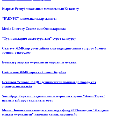
Кыргыз Республикасынын медиасынын Каталогу
“РАКУРС” киномакалалар сынагы
Media Literacy Сourse эми Ош шаарында
“Туулган жерим асыл турагым” сүрөт конкурсу
Салттуу ЖМКлар үчүн сайтка киргендердин санын өстүрүү боюнча
тренинг өткөрүлөт
Белгилүү кыргыз журналисти жардамга муктаж
Сайты жок ЖМКларга сайт ачып беребиз
Бегайым Усенова: КСДП демилгелеген мыйзам долбоору сөз
эркиндигин чектейт
5-ноябрда Кыргызстандын мыкты журналисттерине “Акыл Тирек”
наамын ыйгаруу салтанаты өтөт
Мелис Эшимканов атындагы коомдук фонд 2013-жылдын “Жылдын
мыкты журналисти” наамына сынак жарыялайт