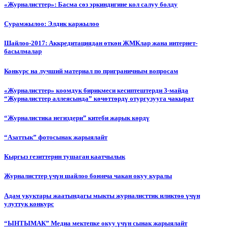
«Журналисттер»: Басма сөз эркиндигине кол салуу болду
Сурамжылоо: Элдик каржылоо
Шайлоо-2017: Аккредитациядан өткөн ЖМКлар жана интернет-
басылмалар
Конкурс на лучший материал по приграничным вопросам
«Журналисттер» коомдук бирикмеси кесиптештерди 3-майда
“Журналисттер аллеясында” көчөттөрдү отургузууга чакырат
“Журналистика негиздери” китеби жарык көрдү
“Азаттык” фотосынак жарыялайт
Кыргыз гезиттерин тушаган каатчылык
Журналисттер үчүн шайлоо боюнча чакан окуу куралы
Адам укуктары жаатындагы мыкты журналисттик иликтөө үчүн
улуттук конкурс
“ЫНТЫМАК” Медиа мектепке окуу үчүн сынак жарыялайт