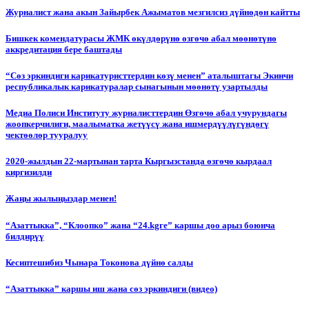
Журналист жана акын Зайырбек Ажыматов мезгилсиз дүйнөдөн кайтты
Бишкек комендатурасы ЖМК өкүлдөрүнө өзгөчө абал мөөнөтүнө
аккредитация бере баштады
“Сөз эркиндиги карикатуристтердин көзү менен” аталыштагы Экинчи
республикалык карикатуралар сынагынын мөөнөтү узартылды
Медиа Полиси Институту журналисттердин Өзгөчө абал учурундагы
жоопкерчилиги, маалыматка жетүүсү жана ишмердүүлүгүндөгү
чектөөлөр тууралуу
2020-жылдын 22-мартынан тарта Кыргызстанда өзгөчө кырдаал
киргизилди
Жаңы жылыңыздар менен!
“Азаттыкка”, “Клоопко” жана “24.kgге” каршы доо арыз боюнча
билдирүү
Кесиптешибиз Чынара Токонова дүйнө салды
“Азаттыкка” каршы иш жана сөз эркиндиги (видео)