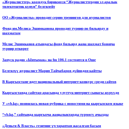
«Журналисттер» коомдук бирикмеси “Журналисттердин эл аралык
тилектештик күнүн” белгилейт
ОО «Журналисты» проводит серию тренингов для журналистов
Фонд им.Мелиса Эшимканова проводит турнир по бильярду и
шахматам
Мелис Эшимканов атындагы фонд бильярд жана шахмат боюнча
турнир өткөрөт
Запуск радио «Ынтымак» на fm 106.1 состоится в Оше
Белгилүү журналист Марип Тайчабаров дүйнөдөн кайтты
В Кыргызстане идет национальный интернет-конкурс среди сайтов
Кыргызстанда сайттар арасында улуттук-интернет сынагы жүрүүдө
У «vb.kg» появилась новая рубрика с новостями на кыргызском языке
“vb.kg.” сайтында кыргызча жаңылыктарды түрмөгү ачылды
«Деньги & Власть» гезитине үч тараптан жасалган басым