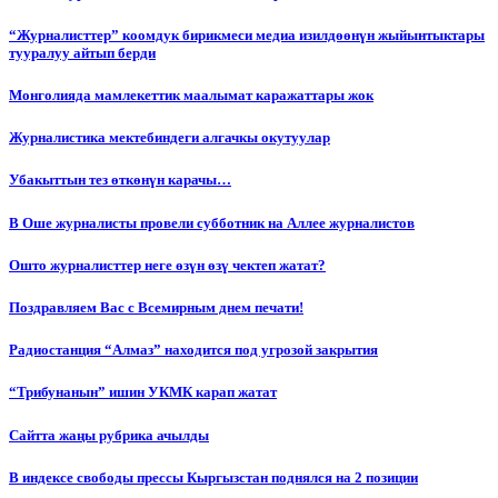
“Журналисттер” коомдук бирикмеси медиа изилдөөнүн жыйынтыктары
тууралуу айтып берди
Монголияда мамлекеттик маалымат каражаттары жок
Журналистика мектебиндеги алгачкы окутуулар
Убакыттын тез өткөнүн карачы…
В Оше журналисты провели субботник на Аллее журналистов
Ошто журналисттер неге өзүн өзү чектеп жатат?
Поздравляем Вас с Всемирным днем печати!
Радиостанция “Алмаз” находится под угрозой закрытия
“Трибунанын” ишин УКМК карап жатат
Сайтта жаңы рубрика ачылды
В индексе свободы прессы Кыргызстан поднялся на 2 позиции