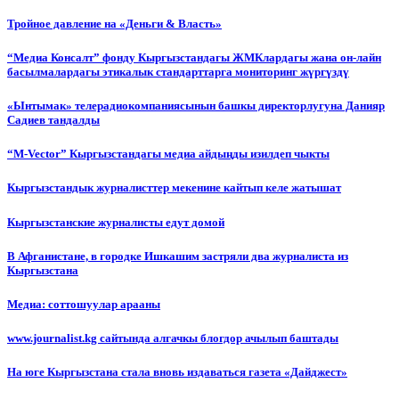
Тройное давление на «Деньги & Власть»
“Медиа Консалт” фонду Кыргызстандагы ЖМКлардагы жана он-лайн
басылмалардагы этикалык стандарттарга мониторинг жүргүздү
«Ынтымак» телерадиокомпаниясынын башкы директорлугуна Данияр
Садиев тандалды
“М-Vector” Кыргызстандагы медиа айдыңды изилдеп чыкты
Кыргызстандык журналисттер мекенине кайтып келе жатышат
Кыргызстанские журналисты едут домой
В Афганистане, в городке Ишкашим застряли два журналиста из
Кыргызстана
Медиа: соттошуулар арааны
www.journalist.kg сайтында алгачкы блогдор ачылып баштады
На юге Кыргызстана стала вновь издаваться газета «Дайджест»