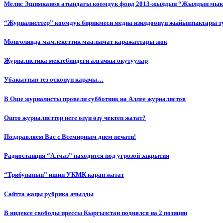
Мелис Эшимканов атындагы коомдук фонд 2013-жылдын “Жылдын мык
“Журналисттер” коомдук бирикмеси медиа изилдөөнүн жыйынтыктары т
Монголияда мамлекеттик маалымат каражаттары жок
Журналистика мектебиндеги алгачкы окутуулар
Убакыттын тез өткөнүн карачы…
В Оше журналисты провели субботник на Аллее журналистов
Ошто журналисттер неге өзүн өзү чектеп жатат?
Поздравляем Вас с Всемирным днем печати!
Радиостанция “Алмаз” находится под угрозой закрытия
“Трибунанын” ишин УКМК карап жатат
Сайтта жаңы рубрика ачылды
В индексе свободы прессы Кыргызстан поднялся на 2 позиции