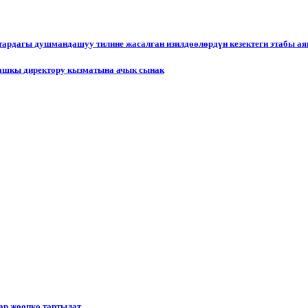
ктардагы душмандашуу тилине жасалган изилдөөлөрдүн кезектеги этабы а
ашкы директору кызматына ачык сынак
р жоопко тартылат