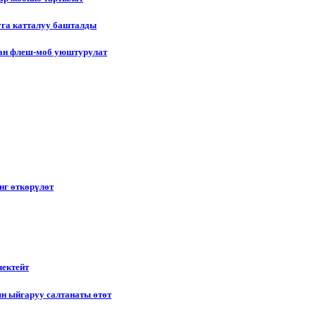
уга катталуу башталды
лган флеш-моб уюштурулат
нг өткөрүлөт
чектейт
н ыйгаруу салтанаты өтөт