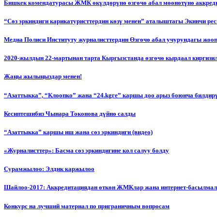
Бишкек комендатурасы ЖМК өкүлдөрүнө өзгөчө абал мөөнөтүнө аккред
“Сөз эркиндиги карикатуристтердин көзү менен” аталыштагы Экинчи р
Медиа Полиси Институту журналисттердин Өзгөчө абал учурундагы жоо
2020-жылдын 22-мартынан тарта Кыргызстанда өзгөчө кырдаал киргизи
Жаңы жылыңыздар менен!
“Азаттыкка”, “Клоопко” жана “24.kgге” каршы доо арыз боюнча билдир
Кесиптешибиз Чынара Токонова дүйнө салды
“Азаттыкка” каршы иш жана сөз эркиндиги (видео)
«Журналисттер»: Басма сөз эркиндигине кол салуу болду
Сурамжылоо: Элдик каржылоо
Шайлоо-2017: Аккредитациядан өткөн ЖМКлар жана интернет-басылма
Конкурс на лучший материал по приграничным вопросам