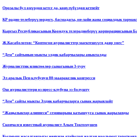
Орозалы бул өмүрдөн кетсе да, көңүлүбүздөн кетпейт
КР радио-телеберүүлөрдөгү, басмадагы, он-лайн жана социалдык тарма
Кыргыз Республикасынын Коомдук телерадиоберүү корпорациясынын Б
Ж.Касаболотов: “Көптөгөн журналисттер маектешүүгө даяр эмес”
“Дем” сайтынын мыкты элдик кабарчылары аныкталды
Журналисттик иликтөөлөр сынагынын 3-туру
Эл аралык Пен-клубунун 80-мааракелик конгресси
Ош журналисттери өз пресс-клубуна ээ болушту
“Дем” сайты мыкты Элдик кабарчыларга сынак жарыялайт
“Жаңылыктар алиппеси” семинарына катышууга сынак жарыланды
Cкончался известный журналист Алым Токтомушев
Кылмыш жасалгандыгы жөнүндө атайылап жалган маалымат таратканда