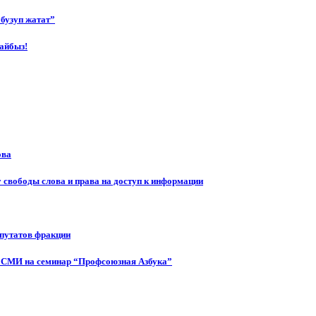
бузуп жатат”
айбыз!
ова
 свободы слова и права на доступ к информации
епутатов фракции
 СМИ на семинар “Профсоюзная Азбука”