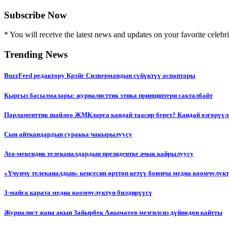
Subscribe Now
* You will receive the latest news and updates on your favorite celebri
Trending News
BuzzFeed редактору Крэйг Силвермандын сүйүктүү аспаптары
Кыргыз басылмалары: журналисттик этика принциптери сакталбайт
Парламенттик шайлоо ЖМКларга кандай таасир берет? Кандай өзгөрүүл
Сын айткандардын суракка чакырылуусу
Ата-мекендик телеканалдардын президентке ачык кайрылуусу
«Үчүнчү телеканалдын» кеңсесин өрттөп кетүү боюнча медиа коомчулук
3-майга карата медиа коомчулуктун билдирүүсү
Журналист жана акын Зайырбек Ажыматов мезгилсиз дүйнөдөн кайтты