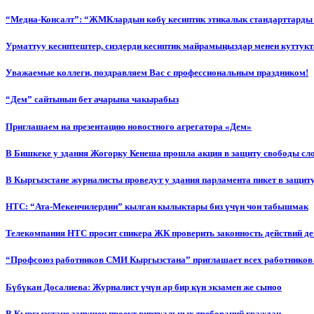
“Медиа-Консалт”: “ЖМКлардын көбү кесиптик этикалык стандарттарды 
Урматтуу кесиптештер, сиздерди кесиптик майрамыңыздар менен куттукт
Уважаемые коллеги, поздравляем Вас с профессиональным праздником!
“Дем” сайтынын бет ачарына чакырабыз
Приглашаем на презентацию новостного агрегатора «Дем»
В Бишкеке у здания Жогорку Кенеша прошла акция в защиту свободы сл
В Кыргызстане журналисты проведут у здания парламента пикет в защиту
НТС: “Ата-Мекенчилердин” кылган кылыктары биз үчүн чон табышмак
Телекомпания НТС просит спикера ЖК проверить законность действий д
“Профсоюз работников СМИ Кыргызстана” приглашает всех работников
Бүбүкан Досалиева: Журналист үчүн ар бир күн экзамен же сыноо
В Кыргызстане запущен проект виртуальных требований граждан