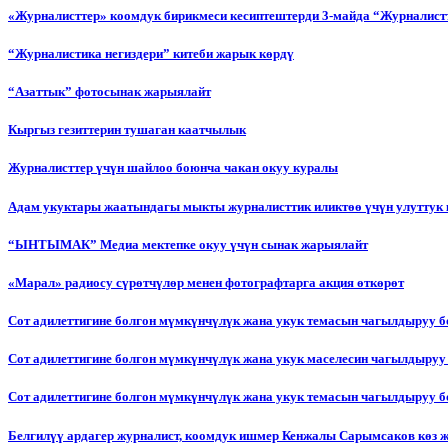
«Журналисттер» коомдук бирикмеси кесиптештерди 3-майда “Журналистт
“Журналистика негиздери” китеби жарык көрдү
“Азаттык” фотосынак жарыялайт
Кыргыз гезиттерин тушаган каатчылык
Журналисттер үчүн шайлоо боюнча чакан окуу куралы
Адам укуктары жаатындагы мыкты журналисттик иликтөө үчүн улуттук 
“ЫНТЫМАК” Медиа мектепке окуу үчүн сынак жарыялайт
«Марал» радиосу сүрөтчүлөр менен фотографтарга акция өткөрөт
Сот адилеттигине болгон мүмкүнчүлүк жана укук темасын чагылдыруу 
Сот адилеттигине болгон мүмкүнчүлүк жана укук маселесин чагылдыруу
Сот адилеттигине болгон мүмкүнчүлүк жана укук темасын чагылдыруу
Белгилүү ардагер журналист, коомдук ишмер Кенжалы Сарымсаков көз 