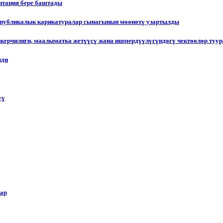
итация бере баштады
еспубликалык карикатуралар сынагынын мөөнөтү узартылды
пкерчилиги, маалыматка жетүүсү жана ишмердүүлүгүндөгү чектөөлөр туу
лди
үү
лар