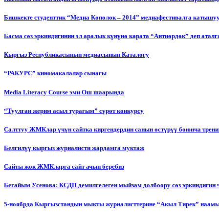
Бишкекте студенттик “Медиа Көпөлөк – 2014” медиафестивалга катышу
Басма сөз эркиндигинин эл аралык күнүнө карата “Антиөрдөк” деп ата
Кыргыз Республикасынын медиасынын Каталогу
“РАКУРС” киномакалалар сынагы
Media Literacy Сourse эми Ош шаарында
“Туулган жерим асыл турагым” сүрөт конкурсу
Салттуу ЖМКлар үчүн сайтка киргендердин санын өстүрүү боюнча трени
Белгилүү кыргыз журналисти жардамга муктаж
Сайты жок ЖМКларга сайт ачып беребиз
Бегайым Усенова: КСДП демилгелеген мыйзам долбоору сөз эркиндигин 
5-ноябрда Кыргызстандын мыкты журналисттерине “Акыл Тирек” наамы