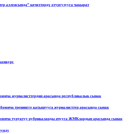
ер аллеясында” көчөттөрдү отургузууга чакырат
конкурс
боюнча журналисттердин арасында республикалык сынак
 боюнча тренингге катышууга журналисттер арасында сынак
 боюнча туруктуу рубрикаларды ачууга ЖМКлардын арасында сынак
жумду