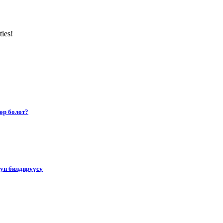
ties!
өр болот?
тун билдирүүсү