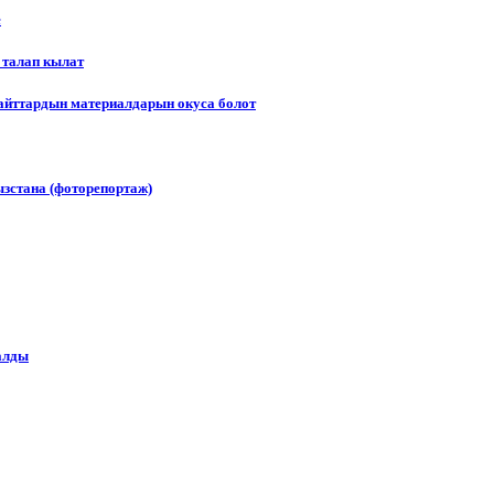
е
 талап кылат
сайттардын материалдарын окуса болот
зстана (фоторепортаж)
алды