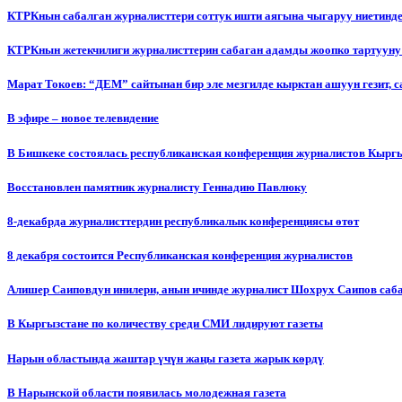
КТРКнын сабалган журналисттери соттук ишти аягына чыгаруу ниетинд
КТРКнын жетекчилиги журналисттерин сабаган адамды жоопко тартууну
Марат Токоев: “ДЕМ” сайтынан бир эле мезгилде кырктан ашуун гезит, 
В эфире – новое телевидение
В Бишкеке состоялась республиканская конференция журналистов Кыргы
Восстановлен памятник журналисту Геннадию Павлюку
8-декабрда журналисттердин республикалык конференциясы өтөт
8 декабря состоится Республиканская конференция журналистов
Алишер Саиповдун инилери, анын ичинде журналист Шохрух Саипов саб
В Кыргызстане по количеству среди СМИ лидируют газеты
Нарын областында жаштар үчүн жаңы газета жарык көрдү
В Нарынской области появилась молодежная газета